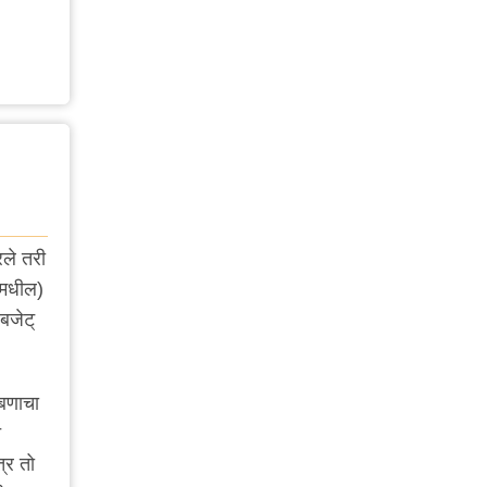
रले तरी
ांमधील)
बजेट्
ाबणाचा
त
त्र तो