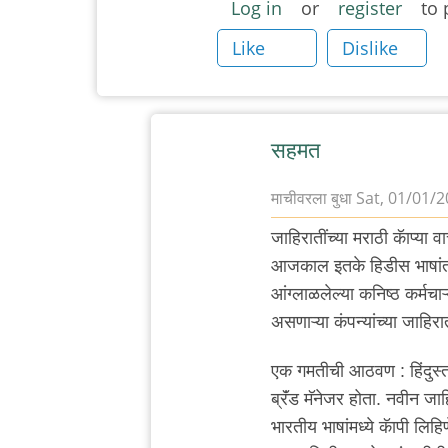
Log in
or
register
to 
Like
Dislike
सहमत
माचीवरला बुधा
Sat, 01/01/2
In
जाहिरातींच्या मराठी कॅाप्या 
reply
आजकाल इतके हिडीस भाषांतर हो
to
आंग्लाळलेल्या कनिष्ठ कर्मच
मराठीचे
असणाऱ्या कंपन्यांच्या जाहिरात
pidginisation
पिजिनीकरण
एक गमतीची आठवण : हिंदुस्
by
ब्रॅंड मॅनेजर होता. नवीन जा
अरविंद
भारतीय भाषांमध्ये कॅापी लिहिण