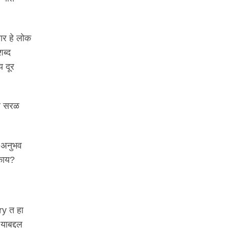
सार हे लोक
शब्द
य दूर
थे सरळ
ा अनुभव
 काय?
ry त हा
याबद्दल