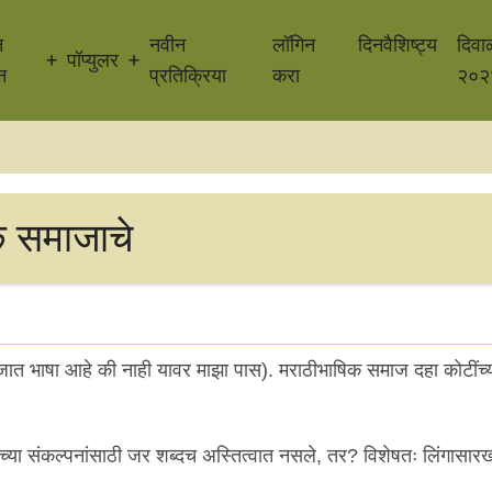
न
नवीन
लॉगिन
दिनवैशिष्ट्य
दिवा
पॉप्युलर
न
प्रतिक्रिया
करा
२०२
िक समाजाचे
जात भाषा आहे की नाही यावर माझा पास). मराठीभाषिक समाज दहा कोटींच्
्वाच्या संकल्पनांसाठी जर शब्दच अस्तित्वात नसले, तर? विशेषतः लिंगासारख