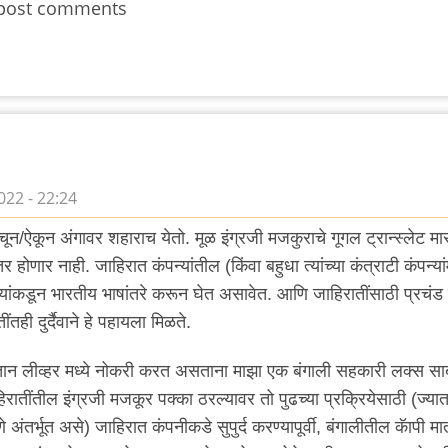
post comments
022 - 22:24
वाचून/ऐकून अंगावर शहाराच येतो. मूळ इंग्रजी मजकुराचे गूगल ट्रान्स्लेट मा
णार नाही. जाहिरात कंपन्यांतील (किंवा बहुधा त्यांच्या कंत्राटी कंपन्य
ाऱ्यांकडून भारतीय भाषांतरे करून घेत असावेत. आणि जाहिरातींसाठी प्रचंड 
ींतही दुर्दैवाने हे पहायला मिळते.
तान लीव्हर मध्ये नोकरी करत असताना माझा एक बंगाली सहकारी लक्स स
हिरातींतील इंग्रजी मजकूर पक्का ठरल्यावर तो पुढच्या प्रक्रियेसाठी (ज्या
े अंतर्भूत असे) जाहिरात कंपनीकडे सुपुर्द करण्यापूर्वी, बंगालीतील कॅापी मा