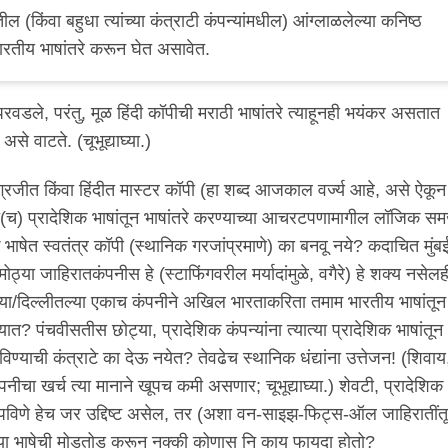
ील (किंवा बहुधा त्यांच्या कंत्राटी कंपन्यांमधील) आंग्लाळलेल्या कनिष्ठ
भारतीय भाषांतरे करून घेत असावेत.
रवडले, परंतु, मूळ हिंदी कॉपीची मराठी भाषांतरे त्याहूनही भयंकर असतात
से वाटते. (चूभूद्याघ्या.)
ंग्रजीत किंवा हिंदीत मास्टर कॉपी (हा शब्द आजकाल वर्ज्य आहे, असे ऐकून
ी(च) प्रादेशिक भाषांतून भाषांतरे करण्याच्या आचरटपणामागील लॉजिक स
क भाषेत स्वतंत्र कॉपी (स्थानिक गरजांप्रमाणे) का बनवू नये? कदाचित मुंब
 मोठ्या जाहिरातकंपनीस हे (स्टाफिंगवरील मर्यादांमुळे, वगैरे) हे शक्य नसेलह
तल्या/दिल्लीतल्या एकाच कंपनीने अखिल भारताकरिता तमाम भारतीय भाषांतून
ात? पंचवीसतीस छोट्या, प्रादेशिक कंपन्यांना त्यात्या प्रादेशिक भाषांतून
िण्याची कंत्राटे का देऊ नयेत? तेवढेच स्थानिक धंद्यांना उत्तेजन! (शिवाय
पनीचा खर्च त्या मानाने खूपच कमी असणार; चूभूद्याघ्या.) शेवटी, प्रादेशिक
पविणे हेच जर उद्दिष्ट असेल, तर (अशा वन-साइझ-फिट्स-ऑल जाहिरातींतून
ंच्या भाषेची मोडतोड करून नक्की कोणास नि काय फायदा होतो?