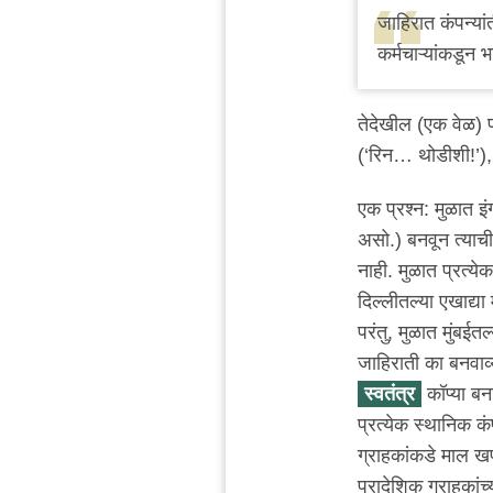
reply
जाहिरात कंपन्यांत
to
कर्मचाऱ्यांकडून 
सहमत
by
तेदेखील (एक वेळ) प
माचीवरला
(‘रिन… थोडीशी!’), अ
बुधा
एक प्रश्न: मुळात इ
असो.) बनवून त्याच
नाही. मुळात प्रत्ये
दिल्लीतल्या एखाद्या
परंतु, मुळात मुंबई
जाहिराती का बनवाव्य
स्वतंत्र
कॉप्या बनव
प्रत्येक स्थानिक कं
ग्राहकांकडे माल ख
प्रादेशिक ग्राहका