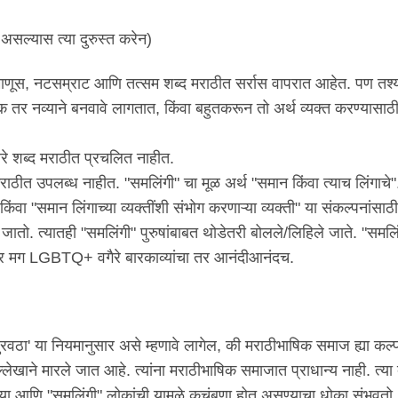
ा असल्यास त्या दुरुस्त करेन)
ा, देवमाणूस, नटसम्राट आणि तत्सम शब्द मराठीत सर्रास वापरात आहेत. पण तश्
 एक तर नव्याने बनवावे लागतात, किंवा बहुतकरून तो अर्थ व्यक्त करण्यासा
शब्द मराठीत प्रचलित नाहीत.
 मराठीत उपलब्ध नाहीत. "समलिंगी" चा मूळ अर्थ "समान किंवा त्याच लिंगाचे
" किंवा "समान लिंगाच्या व्यक्तींशी संभोग करणाऱ्या व्यक्ती" या संकल्पनांसा
ातो. त्यातही "समलिंगी" पुरुषांबाबत थोडेतरी बोलले/लिहिले जाते. "समलि
ली, तर मग LGBTQ+ वगैरे बारकाव्यांचा तर आनंदीआनंदच.
पुरवठा' या नियमानुसार असे म्हणावे लागेल, की मराठीभाषिक समाज ह्या कल्प
ेखाने मारले जात आहे. त्यांना मराठीभाषिक समाजात प्राधान्य नाही. त्या
या आणि "समलिंगी" लोकांची यामुळे कुचंबणा होत असण्याचा धोका संभवतो.