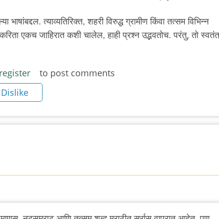
्या भाषांबद्दल. त्याव्यतिरिक्त, शहरी विरुद्ध ग्रामीण किंवा तत्सम विभिन्न
मींकरिता एकच जाहिरात कशी चालेल, हाही प्रश्न उद्भवतोच. परंतु, तो स्वतंत्र 
register
to post comments
Dislike
, देवमाणूस, नटसम्राट आणि तत्सम शब्द मराठीत सर्रास वापरात आहेत. पण