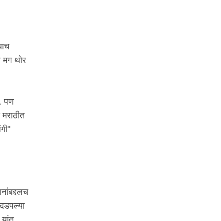
याच
ठी मग थोर
". पण
ठी मराठीत
ंगी"
नांबद्दलच
 दडपल्या
 यांत