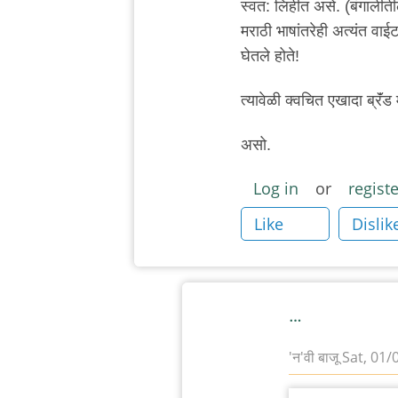
कोल्हटकर
स्वत: लिहीत असे. (बंगालीतील
मराठी भाषांतरेही अत्यंत वाईट 
घेतले होते!
त्यावेळी क्वचित एखादा ब्रॅं
असो.
Log in
or
registe
Like
Dislik
…
'न'वी बाजू
Sat, 01/
In