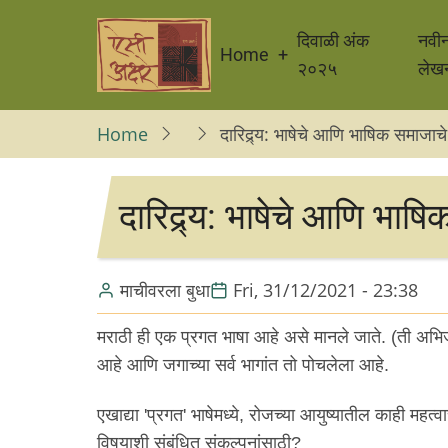
Skip
Main
to
दिवाळी अंक
नवी
Home
navigation
main
२०२५
लेख
content
Home
दारिद्र्य: भाषेचे आणि भाषिक समाजाचे
दारिद्र्य: भाषेचे आणि भाष
माचीवरला बुधा
Fri, 31/12/2021 - 23:38
मराठी ही एक प्रगत भाषा आहे असे मानले जाते. (ती अभि
आहे आणि जगाच्या सर्व भागांत तो पोचलेला आहे.
एखाद्या 'प्रगत' भाषेमध्ये, रोजच्या आयुष्यातील काही महत
विषयाशी संबंधित संकल्पनांसाठी?