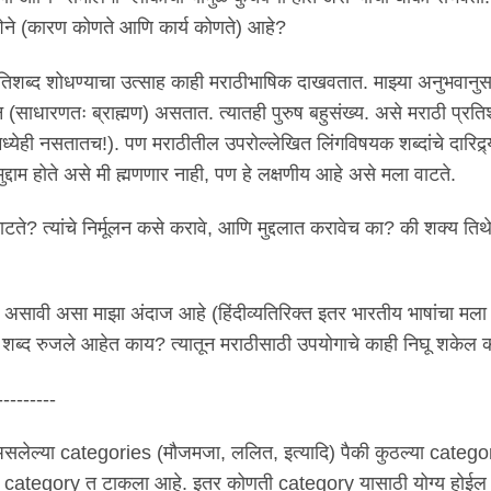
ेने (कारण कोणते आणि कार्य कोणते) आहे?
प्रतिशब्द शोधण्याचा उत्साह काही मराठीभाषिक दाखवतात. माझ्या अनुभवानु
 (साधारणतः ब्राह्मण) असतात. त्यातही पुरुष बहुसंख्य. असे मराठी प्रति
्येही नसतातच!). पण मराठीतील उपरोल्लेखित लिंगविषयक शब्दांचे दारिद्र्
े मुद्दाम होते असे मी ह्मणणार नाही, पण हे लक्षणीय आहे असे मला वाटते.
ाटते? त्यांचे निर्मूलन कसे करावे, आणि मुद्दलात करावेच का? की शक्य ति
 असावी असा माझा अंदाज आहे (हिंदीव्यतिरिक्त इतर भारतीय भाषांचा मल
 शब्द रुजले आहेत काय? त्यातून मराठीसाठी उपयोगाचे काही निघू शकेल
---------
असलेल्या categories (मौजमजा, ललित, इत्यादि) पैकी कुठल्या catego
" या category त टाकला आहे. इतर कोणती category यासाठी योग्य होईल 