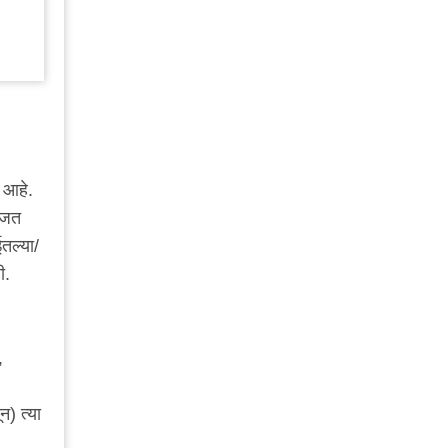
 आहे.
मजत
ईतल्या/
ी.
,
) त्या