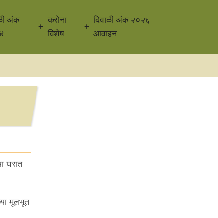
ळी अंक
करोना
दिवाळी अंक २०२६
४
विशेष
आवाहन
या घरात
्या मूलभूत