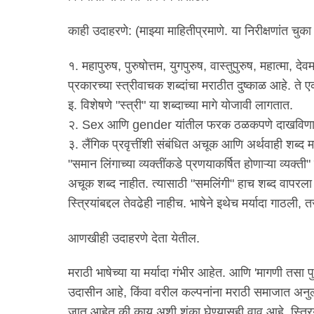
काही उदाहरणे: (माझ्या माहितीप्रमाणे. या निरीक्षणांत चुक
१. महापुरुष, पुरुषोत्तम, युगपुरुष, वास्तुपुरुष, महात्म
प्रकारच्या स्त्रीवाचक शब्दांचा मराठीत दुष्काळ आहे. ते
इ. विशेषणे "स्त्री" या शब्दाच्या मागे योजावी लागतात.
२. Sex आणि gender यांतील फरक ठळकपणे दाखविणारे 
३. लैंगिक प्रवृत्तींशी संबंधित अचूक आणि अर्थवाही शब्द
"समान लिंगाच्या व्यक्तींकडे प्रणयाकर्षित होणाऱ्या व्यक्ती
अचूक शब्द नाहीत. त्यासाठी "समलिंगी" हाच शब्द वापरला ज
स्त्रियांबद्दल तेवढेही नाहीच. भाषेने इथेच मर्यादा गाठ
आणखीही उदाहरणे देता येतील.
मराठी भाषेच्या या मर्यादा गंभीर आहेत. आणि 'मागणी तसा 
उदासीन आहे, किंवा वरील कल्पनांना मराठी समाजात अनुल्ल
जात आहेत की काय अशी शंका घेण्यासही वाव आहे. स्त्रि