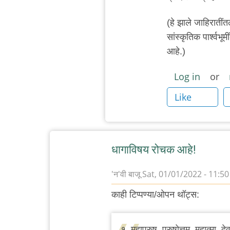
(हे झाले जाहिरातींतल
सांस्कृतिक पार्श्वभू
आहे.)
Log in
or
Like
धागाविषय रोचक आहे!
'न'वी बाजू
Sat, 01/01/2022 - 11:50
काही टिप्पण्या/ओपन थॉट्स:
१. महापुरुष, पुरुषोत्तम, महात्मा