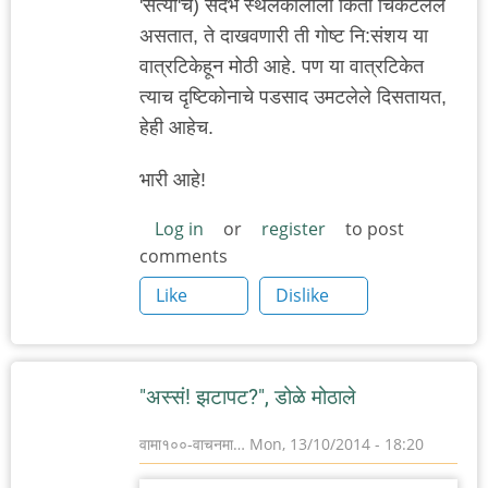
'सत्यां'चे) संदर्भ स्थलकालाला किती चिकटलेले
असतात, ते दाखवणारी ती गोष्ट नि:संशय या
वात्रटिकेहून मोठी आहे. पण या वात्रटिकेत
त्याच दृष्टिकोनाचे पडसाद उमटलेले दिसतायत,
हेही आहेच.
भारी आहे!
Log in
or
register
to post
comments
Like
Dislike
"अस्सं! झटापट?", डोळे मोठाले
वामा१००-वाचनमा…
Mon, 13/10/2014 - 18:20