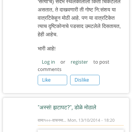
'सत्यां'चे) संदर्भ स्थलकालाला किती चिकटलेले
असतात, ते दाखवणारी ती गोष्ट नि:संशय या
वात्रटिकेहून मोठी आहे. पण या वात्रटिकेत
त्याच दृष्टिकोनाचे पडसाद उमटलेले दिसतायत,
हेही आहेच.
भारी आहे!
Log in
or
register
to post
comments
Like
Dislike
"अस्सं! झटापट?", डोळे मोठाले
वामा१००-वाचनमा…
Mon, 13/10/2014 - 18:20