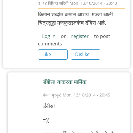
३_१४ विक्षिप्त अदिती
Mon, 13/10/2014 - 20:43
किमान शब्दांत कमाल आशय. मज्जा आली.
चित्रसुद्धा मजकुराइतकंच डँबिस आहे.
Log in
or
register
to post
comments
Like
Dislike
डँबीस! याकरता मार्मिक
मेघना भुस्कुटे
Mon, 13/10/2014 - 20:45
In
डँबीस!
reply
to
=))
किमान