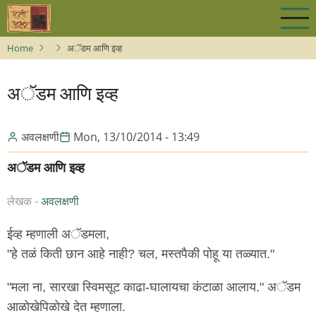
Skip
to
main
Home
अॅडम आणि इव्ह
content
अॅडम आणि इव्ह
अवलक्षणी
Mon, 13/10/2014 - 13:49
अॅडम आणि इव्ह
लेखक -
अवलक्षणी
ईव्ह म्हणाली अॅडमला,
"हे तळं किती छान आहे नाही? चल, मस्तपैकी पोहू या तळ्यात."
"मला ना, सारखा स्विमसूट काढा-घालायचा कंटाळा आलाय." अॅडम
आळोखेपिळोखे देत म्हणाला.