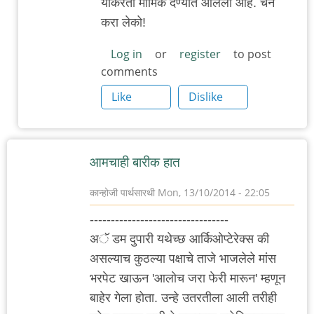
याकरता मार्मिक देण्यात आलेली आहे. चैन
शब्दांत
करा लेको!
कमाल
आशय.
Log in
or
register
to post
मज्जा
comments
by
Like
Dislike
३_१४
विक्षिप्त
अदिती
आमचाही बारीक हात‌
कान्होजी पार्थसारथी
Mon, 13/10/2014 - 22:05
---------------------------------
अॅ डम दुपारी यथेच्छ आर्किओप्टेरेक्स की
असल्याच कुठल्या पक्षाचे ताजे भाजलेले मांस
भरपेट खाऊन 'आलोच जरा फेरी मारून' म्हणून
बाहेर गेला होता. उन्हे उतरतीला आली तरीही