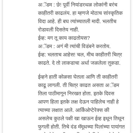
अॅडम : छे! पूर्वी नियांडरथळ लोकांनी बरंच
काहीतरी काढलंय. हा म्हणजे मोठाच सांस्कृतिक
विदा आहे. ही बघ त्यांच्यातली मादी. भलतीच
रोडावली दिसतेय नाही.
ईव्ह: मग तू काय काढतोयस?
अॅडम : अगं मी त्यांची विडंबने करतोय.
ईव्ह: भलताच आहेस! चल, मीच काहीतरी चित्र
काढते. दे तो लाकडाचा अर्धा जळलेला तुकडा.
ईव्हने हाती कोळसा घेतला आणि ती काहीतरी
काढू लागली. ती चित्र काढत असता अॅडम
तिला पाठीमागून निरखत होता. इतके दिवस
आपण हिला इतके लक्ष देऊन पाहिलेच नाही हे
त्याच्या लक्षात आले. आर्किओप्टेरेक्स की
असलेच कुठले पक्षी खा खाऊन ईव्ह इथून तिथून
फुगली होती. तिचे दंड मॅमूथच्या पिलांच्या पायांगत