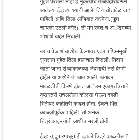
गुहेत परतला नाही हे नुकत्याच तळेविहारावरून
आलेल्या ईव्हच्या ध्यानी आले. तिने थोडावेळ वाट
पाहिली आणि तिला अजिबात करमेना.(गुहा
खायला उठली वगैरे). ती मग स्वत:च अॅडमच्या
शोधार्थ बाहेर निघाली.
बराच वेळ शोधाशोध केल्यावर एका पश्चिममुखी
सुनसान गुहेत तिला हालचाल दिसली. निदान
जाता जाता संध्याकाळच्या जेवणाची तरी बेगमी
होईल या आशेने ती आत आली. अंगावर
मावळतीची किरणे झेलत अॅडम एकाग्रचित्ताने
कुठूनतरी उचललेला कोळसा घेऊन दगडी
भिंतीवर काहीतरी काढत होता. ईव्हने भिंत
काळजीपूर्वक पाहिली. ती अनेक
चित्रं,आकृत्यांनी आधीच भरली होती.
ईव्ह: तू दुपारपासून ही इतकी चित्रे काढलीस ?