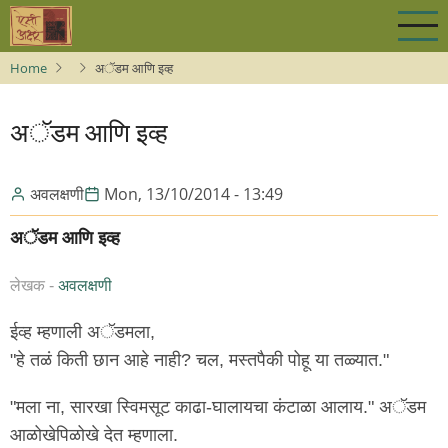
Skip
to
main
Home
अॅडम आणि इव्ह
content
अॅडम आणि इव्ह
अवलक्षणी
Mon, 13/10/2014 - 13:49
अॅडम आणि इव्ह
लेखक -
अवलक्षणी
ईव्ह म्हणाली अॅडमला,
"हे तळं किती छान आहे नाही? चल, मस्तपैकी पोहू या तळ्यात."
"मला ना, सारखा स्विमसूट काढा-घालायचा कंटाळा आलाय." अॅडम
आळोखेपिळोखे देत म्हणाला.