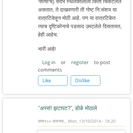
'सत्यां'चे) संदर्भ स्थलकालाला किती चिकटलेले
असतात, ते दाखवणारी ती गोष्ट नि:संशय या
वात्रटिकेहून मोठी आहे. पण या वात्रटिकेत
त्याच दृष्टिकोनाचे पडसाद उमटलेले दिसतायत,
हेही आहेच.
भारी आहे!
Log in
or
register
to post
comments
Like
Dislike
"अस्सं! झटापट?", डोळे मोठाले
वामा१००-वाचनमा…
Mon, 13/10/2014 - 18:20