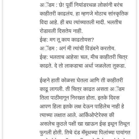
अॅडम : छे! पूर्वी नियांडरथळ लोकांनी बरंच
काहीतरी काढलंय. हा म्हणजे मोठाच सांस्कृतिक
विदा आहे. ही बघ त्यांच्यातली मादी. भलतीच
रोडावली दिसतेय नाही.
ईव्ह: मग तू काय काढतोयस?
अॅडम : अगं मी त्यांची विडंबने करतोय.
ईव्ह: भलताच आहेस! चल, मीच काहीतरी चित्र
काढते. दे तो लाकडाचा अर्धा जळलेला तुकडा.
ईव्हने हाती कोळसा घेतला आणि ती काहीतरी
काढू लागली. ती चित्र काढत असता अॅडम
तिला पाठीमागून निरखत होता. इतके दिवस
आपण हिला इतके लक्ष देऊन पाहिलेच नाही हे
त्याच्या लक्षात आले. आर्किओप्टेरेक्स की
असलेच कुठले पक्षी खा खाऊन ईव्ह इथून तिथून
फुगली होती. तिचे दंड मॅमूथच्या पिलांच्या पायांगत