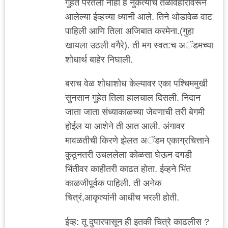
गुहेत परतला नाही हे नुकत्याच तळेविहारावरून
आलेल्या ईव्हच्या ध्यानी आले. तिने थोडावेळ वाट
पाहिली आणि तिला अजिबात करमेना.(गुहा
खायला उठली वगैरे). ती मग स्वत:च अॅडमच्या
शोधार्थ बाहेर निघाली.
बराच वेळ शोधाशोध केल्यावर एका पश्चिममुखी
सुनसान गुहेत तिला हालचाल दिसली. निदान
जाता जाता संध्याकाळच्या जेवणाची तरी बेगमी
होईल या आशेने ती आत आली. अंगावर
मावळतीची किरणे झेलत अॅडम एकाग्रचित्ताने
कुठूनतरी उचललेला कोळसा घेऊन दगडी
भिंतीवर काहीतरी काढत होता. ईव्हने भिंत
काळजीपूर्वक पाहिली. ती अनेक
चित्रं,आकृत्यांनी आधीच भरली होती.
ईव्ह: तू दुपारपासून ही इतकी चित्रे काढलीस ?