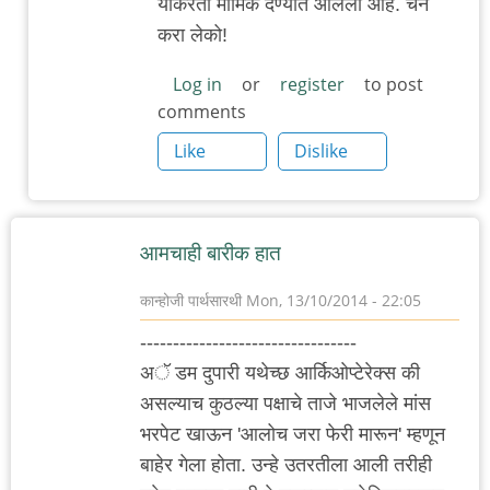
याकरता मार्मिक देण्यात आलेली आहे. चैन
शब्दांत
करा लेको!
कमाल
आशय.
Log in
or
register
to post
मज्जा
comments
by
Like
Dislike
३_१४
विक्षिप्त
अदिती
आमचाही बारीक हात‌
कान्होजी पार्थसारथी
Mon, 13/10/2014 - 22:05
---------------------------------
अॅ डम दुपारी यथेच्छ आर्किओप्टेरेक्स की
असल्याच कुठल्या पक्षाचे ताजे भाजलेले मांस
भरपेट खाऊन 'आलोच जरा फेरी मारून' म्हणून
बाहेर गेला होता. उन्हे उतरतीला आली तरीही