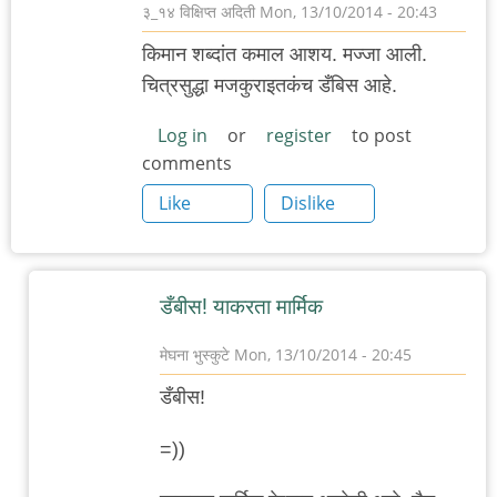
३_१४ विक्षिप्त अदिती
Mon, 13/10/2014 - 20:43
किमान शब्दांत कमाल आशय. मज्जा आली.
चित्रसुद्धा मजकुराइतकंच डँबिस आहे.
Log in
or
register
to post
comments
Like
Dislike
डँबीस! याकरता मार्मिक
मेघना भुस्कुटे
Mon, 13/10/2014 - 20:45
In
डँबीस!
reply
to
=))
किमान