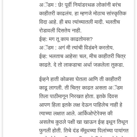
अॅडम : छे! पूर्वी नियांडरथळ लोकांनी बरंच
काहीतरी काढलंय. हा म्हणजे मोठाच सांस्कृतिक
विदा आहे. ही बघ त्यांच्यातली मादी. भलतीच
रोडावली दिसतेय नाही.
ईव्ह: मग तू काय काढतोयस?
अॅडम : अगं मी त्यांची विडंबने करतोय.
ईव्ह: भलताच आहेस! चल, मीच काहीतरी चित्र
काढते. दे तो लाकडाचा अर्धा जळलेला तुकडा.
ईव्हने हाती कोळसा घेतला आणि ती काहीतरी
काढू लागली. ती चित्र काढत असता अॅडम
तिला पाठीमागून निरखत होता. इतके दिवस
आपण हिला इतके लक्ष देऊन पाहिलेच नाही हे
त्याच्या लक्षात आले. आर्किओप्टेरेक्स की
असलेच कुठले पक्षी खा खाऊन ईव्ह इथून तिथून
फुगली होती. तिचे दंड मॅमूथच्या पिलांच्या पायांगत