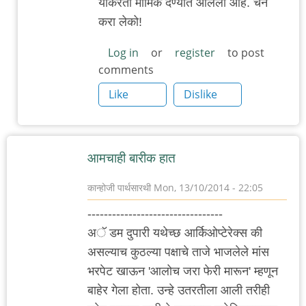
याकरता मार्मिक देण्यात आलेली आहे. चैन
शब्दांत
करा लेको!
कमाल
आशय.
Log in
or
register
to post
मज्जा
comments
by
Like
Dislike
३_१४
विक्षिप्त
अदिती
आमचाही बारीक हात‌
कान्होजी पार्थसारथी
Mon, 13/10/2014 - 22:05
---------------------------------
अॅ डम दुपारी यथेच्छ आर्किओप्टेरेक्स की
असल्याच कुठल्या पक्षाचे ताजे भाजलेले मांस
भरपेट खाऊन 'आलोच जरा फेरी मारून' म्हणून
बाहेर गेला होता. उन्हे उतरतीला आली तरीही