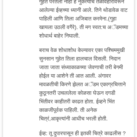
गुहेत परतला नाही हे नुकत्याच तळेविहारावरून
आलेल्या ईव्हच्या ध्यानी आले. तिने थोडावेळ वाट
पाहिली आणि तिला अजिबात करमेना.(गुहा
खायला उठली वगैरे). ती मग स्वत:च अॅडमच्या
शोधार्थ बाहेर निघाली.
बराच वेळ शोधाशोध केल्यावर एका पश्चिममुखी
सुनसान गुहेत तिला हालचाल दिसली. निदान
जाता जाता संध्याकाळच्या जेवणाची तरी बेगमी
होईल या आशेने ती आत आली. अंगावर
मावळतीची किरणे झेलत अॅडम एकाग्रचित्ताने
कुठूनतरी उचललेला कोळसा घेऊन दगडी
भिंतीवर काहीतरी काढत होता. ईव्हने भिंत
काळजीपूर्वक पाहिली. ती अनेक
चित्रं,आकृत्यांनी आधीच भरली होती.
ईव्ह: तू दुपारपासून ही इतकी चित्रे काढलीस ?