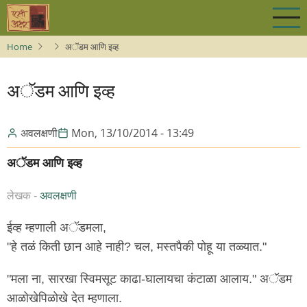
Skip
to
main
Home
अॅडम आणि इव्ह
content
अॅडम आणि इव्ह
अवलक्षणी
Mon, 13/10/2014 - 13:49
अॅडम आणि इव्ह
लेखक -
अवलक्षणी
ईव्ह म्हणाली अॅडमला,
"हे तळं किती छान आहे नाही? चल, मस्तपैकी पोहू या तळ्यात."
"मला ना, सारखा स्विमसूट काढा-घालायचा कंटाळा आलाय." अॅडम
आळोखेपिळोखे देत म्हणाला.