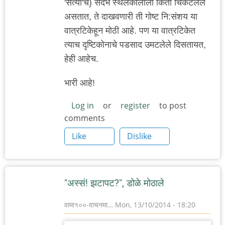
'सत्यां'चे) संदर्भ स्थलकालाला किती चिकटलेले
असतात, ते दाखवणारी ती गोष्ट नि:संशय या
वात्रटिकेहून मोठी आहे. पण या वात्रटिकेत
त्याच दृष्टिकोनाचे पडसाद उमटलेले दिसतायत,
हेही आहेच.
भारी आहे!
Log in
or
register
to post
comments
Like
Dislike
"अस्सं! झटापट?", डोळे मोठाले
वामा१००-वाचनमा…
Mon, 13/10/2014 - 18:20