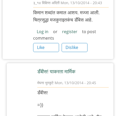
३_१४ विक्षिप्त अदिती
Mon, 13/10/2014 - 20:43
किमान शब्दांत कमाल आशय. मज्जा आली.
चित्रसुद्धा मजकुराइतकंच डँबिस आहे.
Log in
or
register
to post
comments
Like
Dislike
डँबीस! याकरता मार्मिक
मेघना भुस्कुटे
Mon, 13/10/2014 - 20:45
In
डँबीस!
reply
to
=))
किमान