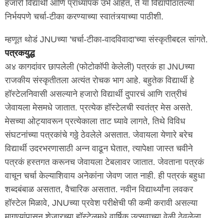
हजारो विद्यार्थी आणि प्राध्यापक उभे आहेत, ते या विद्यापीठातल्या
निर्भयपणे चर्चा-टीका करण्याच्या स्वातंत्र्याच्या पाठीशी.
म्हणूत थोडं JNUच्या 'चर्चा-टीका-वादविवादा'च्या संस्कृतीबद्दल सांगते.
पत्रकयुद्ध
अ४ कागदांवर छापलेली (फोटोकॉपी केलेली) पत्रकं हा JNUच्या
राजकीय संस्कृतीतला अत्यंत रोचक भाग आहे. बहुतेक विद्यार्थी हे
हॉस्टेलनिवासी असल्याने हजारो विद्यार्थी दुपारचं आणि रात्रीचं
जेवायला मेसमधे जातात. प्रत्येक हॉस्टेलची स्वतंत्र मेस असते.
मेसच्या ओट्यावरून प्रत्येकाला ताट घ्यावे लागते, तिथे विविध
संघटनांच्या पत्रकांचे गठ्ठे ठेवलेले असतात. जेवायला येणारे बरेच
विद्यार्थी उदरभरणासाठी अन्न वाढून घेतात, त्यापेक्षा जास्त चवीने
पत्रकं हस्तगत करूनच जेवायला टेबलावर जातात. जेवताना पत्रकं
वाचून चर्चा केल्याशिवाय अनेकांना जेवण जात नाही. ही पत्रकं बहुधा
शब्दबंबाळ असतात, वैचारिक असतात. नवीन विद्यार्थ्यांना लवकर
हॉस्टेल मिळावे, JNUच्या प्रवेश परीक्षेची फी कमी करावी असल्या
मागण्यांपासून शेजारच्या हॉस्टेलमधे वार्षिक उत्सवाच्या वेळी ठेवलेला