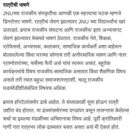
रात्रीची भाषणे
JNUच्या राजकीय संस्कृतीचा आणखी एक महत्त्वाचा घटक म्हणजे
डिनरोत्तर भाषणे. रात्रीचं जेवण झाल्यावर JNU च्या विद्यार्थ्यांना खरं
उजाडतं. बर्‍याच राजकीय संघटना आणि राजकीय/ इतर अभ्यासगट
जेवणं झाल्यावर मेसमधे भाषणं ठेवतात. राजकीय नेते, शिक्षक,
प्रोफेसर्स, अभ्यासक, कलाकार, सामाजिक कार्यकर्ते अशा बाहेरून
बोलावलेल्या किंवा घरच्या कोणाचं तरी अनौपचारिक भाषण आणि नंतर
प्रश्नोत्तरांच्या, चर्चेच्या फैरी असं यांचं स्वरूप असतं. बहुतेक
कार्यक्रमांचे विषय राजकीय-सामाजिक असतात किंवा शैक्षणिक विषय
असले तरी त्यात बहुधा समाजशास्त्राशी, चालू राजकीय
घडामोडींशीसंबंधित विषयच अधिक.
बर्‍याच हॉस्टेलांसमोर ढाबे आहेत. ते संध्याकाळी सुरू होऊन रात्री
उशीरा बंद होतात. या ढाब्यांसमोरच्या दगडांवर बसून तासन्तास केलेल्या
चर्चा या इथल्या मंडळींच्या अभिमानाचा विषय आहे. पूर्वी क्रांतिकारी
गाणी गात रात्रभर लोक ढाब्यावर बसत असत असं मी ऐकलं होतं.