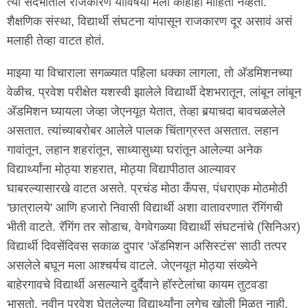
त्या संदर्भातील राजकारण याविषयी मला काहीही माहिती नव्हती.
शैक्षणिक संस्था, विद्यार्थी संघटना यांपासून राजकारण दूर असावं असं
मलाही तेव्हा वाटत होतं.
माझ्या या विचाराला सगळ्यात पहिला धक्का लागला, तो अ‍ॅडमिशनच्या
वेळीच. प्रवेश परीक्षेत यशस्वी झालेले विद्यार्थी देशभरातून, लांबून लांबून
अ‍ॅडमिशन घ्यायला जेव्हा जेएनयूत येतात, तेव्हा बर्‍याचदा बावचळलेले
असतात. त्यांच्याबरोबर आलेले पालक चिंताग्रस्त असतात. लहान
गावांतून, लहान शहरांतून, साध्यासुध्या घरांतून आलेल्या अनेक
विद्यार्थ्यांना मोठ्या शहरात, मोठ्या विद्यापीठात आल्यावर
घाबरल्यासारखे वाटत असते. प्रचंड मोठा कँपस, पंधराएक मोठमोठी
'छात्रालये' आणि हजारो निवासी विद्यार्थी अशा वातावरणात रॅगिंगची
भीती वाटते. रॅगिंग तर सोडाच, वेगवेगळ्या विद्यार्थी संघटनांचे (सिनिअर)
विद्यार्थी दिवसेंदिवस सकाळ दुपार 'अ‍ॅडमिशन असिस्टंस' साठी तत्पर
असलेले बघून मला आश्चर्यच वाटले. जेएनयूत मोठ्या संख्येने
बाहेरगावचे विद्यार्थी असल्याने दुर्दैवाने हॉस्टेलांचा कायम तुटवडा
भासतो. नवीन प्रवेश घेतलेल्या विद्यार्थ्यांना लगेच खोली मिळत नाही.