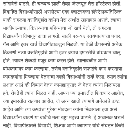
सांगावेसे वाटले. ही चळवळ झाली तेव्हा जेएनयूत तेरा हॉस्टेल्स होती.
विवाहित विद्यार्थ्यांसाठी असलेल्या एका क्वार्टरवजा हॉस्टेलव्यतिरिक्त
बाकी सगळ्या वसतिगृहांत कॉमन मेस अर्थात खानावळ असते. त्याचा
भाजीपाल्याचा, किराण्याचा महिन्याचा जो खर्च येतो, तो सगळ्या
विद्यार्थ्यांना विभागून द्यावा लागतो. बाकी १०-१२ स्वयंपाक्यांचा पगार,
गॅस आणि इतर खर्च विद्यापीठाकडून मिळतो. या वेळी कँपसमधे अनेक
ठिकाणी नव्या वसतिगृहांचे आणि इतर बर्‍याच इमारतींचे बांधकाम चालू
होते. त्यावर शेकडो मजूर काम करत होते. खानावळीत आणि
बांधकामावर काम करणार्‍या, तसेच वसतिगृहांत सफाईचे काम करणार्‍या
कामकर्‍यांना मिळणार्‍या वेतनाचा काही विद्यार्थ्यांनी सर्व्हे केला. त्यात त्यांना
लक्षात आलं की किमान वेतन कायद्यानुसार जे वेतन त्यांना मिळायला
हवे, तेवढेही त्यांना मिळत नाही. आपण ज्या इमारतीत शिकणार आहोत,
ज्या इमारतीत राहणार आहोत, जे अन्न खातो त्यामागे अनेकांचे कष्ट
आहेत आणि त्या कष्टांचा पुरेसा मोबदला त्यांना मिळायला हवा असं
विद्यार्थ्यांना वाटणं या बाबीचे मला खूप महत्त्व वाटले. हे अचानक घडलं
नाही. विद्यापीठातले विद्यार्थी, शिक्षक आणि कामगार यांचे संघटन किती