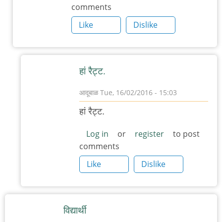
comments
जेएनयूच्या
पार्श्वभूमीवर
Like
Dislike
एक
by
आदूबाळ
हां रैट्ट.
आदूबाळ
Tue, 16/02/2016 - 15:03
In
हां रैट्ट.
reply
to
Log in
or
register
to post
comments
कुर्ता
जीन्सच्य
Like
Dislike
प्रेमात
पडतो?
by
विद्यार्थी
चार्वी