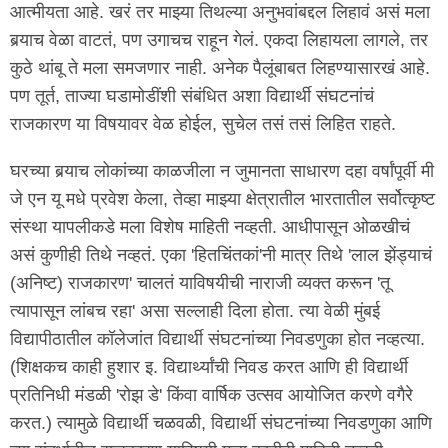
आत्मीयता आहे. खरं तर माझ्या तिथल्या अनुभवांबद्दल लिहावं असं मला
बर्‍याच वेळा वाटतं, पण उगाचच राहून गेलं. एकदा लिहायला लागले, तर
कुठे थांबू ते मला समजणार नाही. अनेक पैलूंबाबत लिहण्यासारखं आहे.
पण तूर्त, ताज्या घडामोडींशी संबंधित अशा विद्यार्थी संघटनांचं
राजकारण या विषयावर वेळ होईल, सुचेल तसं तसं लिहित राहते.
घरच्या बर्‍याच लोकांच्या काळजीला न जुमानता साधारण दहा वर्षांपूर्वी मी
जे एन यू मधे प्रवेश केला, तेव्हा माझ्या क्षेत्रातील भारतातील सर्वोत्कृष्ट
संस्था यापलीकडे मला विशेष माहिती नव्हती. आधीपासून ओळखीचं
असं कुणीही तिथे नव्हतं. एका 'हितचिंतकां'नी मात्र तिथे 'लाल झेंड्याचं
(अनिष्ट) राजकारण' चालतं याविषयीची नाराजी व्यक्त करून 'तू
त्यापासून लांबच रहा' असा सल्लाही दिला होता. त्या वेळी मुंबई
विद्यापीठातील कॉलेजांत विद्यार्थी संघटनांच्या निवडणुका होत नव्हत्या.
(शिक्षकच काही हुशार इ. विद्यार्थ्यांची निवड करत आणि ही विद्यार्थी
प्रतिनिधी मंडळी 'रोझ डे' किंवा वार्षिक उत्सव आयोजित करणे वगैरे
करत.) त्यामुळे विद्यार्थी चळवळी, विद्यार्थी संघटनांच्या निवडणुका आणि