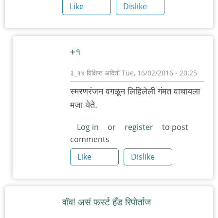
Like
Dislike
+१
३_१४ विक्षिप्त अदिती
Tue, 16/02/2016 - 20:25
In
स्मरणरंजन वगळून लिहिलेली गंमत वाचायला
reply
मजा येते.
to
हे
Log in
or
register
to post
comments
काय,
एवढंच?
Like
Dislike
असं
लेख
वाचून
वॉव! असं फर्स्ट हँड रिपोर्ताज
by