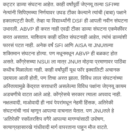
कट्टर डाव्या संघटना आहेत. काही वर्षांपूर्वी जेएनयू तल्या SFIच्या
नेत्यांनी सिपिएमच्या निर्णयावर उघड टीका केल्याने त्यांची (बाबा) पक्षाने
हकालपट्टी केली. तेव्हा या विद्यार्थ्यांनी DSF ही आपली नवीन संघटना
उभारली. ABVP ही करत नाही एवढी टीका डाव्या संघटना एकमेकींवर
करत असतात. याशिवाय काही दलित संघटनाही आहेत, त्यांचं डाव्यांशी
फारसं पटत नाही. अनेक वर्षं SFI आणि AISA या JNUतल्या
शक्तिमान संघटना होत्या. पण मधूनमधून ABVP ही बळकट होत
असते. काँग्रेसच्या NSUI ला मात्र JNUत मोठ्या प्रमाणावर पाठिंबा
कधीच मिळालेला नाही. काही वर्षांपूर्वी यूथ फॉर इक्वालिटी अचानक
उदयाला आली होती, पण तिचा अस्त झाला. विविध लाल संघटनांच्या
अस्तित्वामुळे केंद्रात सत्ताधारी असलेल्या विविध पक्षांना जेएनयू कायम
अडचणीचे वाटत आले आहे. कोंग्रेसचे सरकार त्याला अपवाद नाही.
नक्षलवादी, माओवादी ही नावं पेपरांमधून नेहमी हिंसक, अतिरेकी
संघटनांची नावं म्हणून आपल्या वाचनात येतात. पण JNUतले हे
'अतिरेकी' स्कॉलरशिप वगैरे आपल्या मागण्यांसाठी उपोषण,
सत्याग्रहासारखे गांधीवादी मार्ग वापरताना पाहून मौज वाटते.