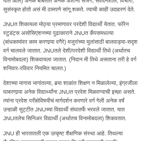
यात आले) अनेक बाबतीत अनेक अंशांनी सजग, संवेदनशील, विचारी,
सुसंस्कृत होतो असं मी ठामपणे सांगू शकते. त्याची काही उदाहरणं देते.
JNUत शिकायला मोठ्या प्रमाणावर परदेशी विद्यार्थी येतात. फॉरेन
स्टुडंट्स असोसिएशनच्या पुढाकाराने JNUत कँपसमधल्या
(बांधकामांवर काम करणार्‍या वगैरे) मजुरांच्या मुलांसाठी बालवाड्या-सदृश
वर्ग चालवले जातात. JNUतले देशी/परदेशी विद्यार्थी तिथे (अर्थातच
विनामोबदला) शिकवायला जातात. (निदान मी तिथे असताना तरी हे वर्ग
शनिवार-रविवार नियमित चालत.)
देशाच्या मागास भागांतल्या, बर्‍या शाळांत शिक्षण न मिळालेल्या, इंग्रजीला
घाबरणार्‍या अनेक विद्यार्थ्यांना JNUत प्रवेश मिळवण्याची इच्छा असते.
त्यांना प्रवेश परीक्षेविषयीचं मार्गदर्शन करणारे वर्ग गेली अनेक वर्षं
उन्हाळी सुट्टीत JNUच्या विद्यार्थी संघातर्फे भरवले जातात. यात
JNUतलेच सिनिअर विद्यार्थी (अर्थातच विनामोबदला) शिकवतात.
JNU ही भारतातली एक उत्कृष्ट शैक्षणिक संस्था आहे. तिथल्या