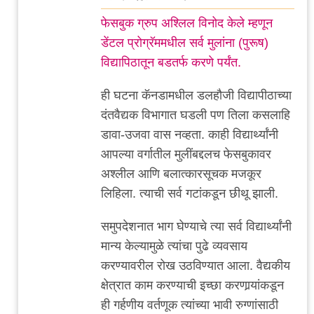
In
फेसबुक ग्रुप अश्लिल विनोद केले म्हणून
reply
डेंटल प्रोग्रॅममधील सर्व मुलांना (पुरूष)
to
विद्यापिठातून बडतर्फ करणे पर्यंत.
विद्यार्थी
by
ही घटना कॅनडामधील डलहौजी विद्यापीठाच्या
Nile
दंतवैद्यक विभागात घडली पण तिला कसलाहि
डावा-उजवा वास नव्हता. काही विद्यार्थ्यांनी
आपल्या वर्गातील मुलींबद्दलच फेसबुकावर
अश्लील आणि बलात्कारसूचक मजकूर
लिहिला. त्याची सर्व गटांकडून छीथू झाली.
समुपदेशनात भाग घेण्याचे त्या सर्व विद्यार्थ्यांनी
मान्य केल्यामुळे त्यांचा पुढे व्यवसाय
करण्यावरील रोख उठविण्यात आला. वैद्यकीय
क्षेत्रात काम करण्याची इच्छा करणार्‍यांकडून
ही गर्हणीय वर्तणूक त्यांच्या भावी रुग्णांसाठी