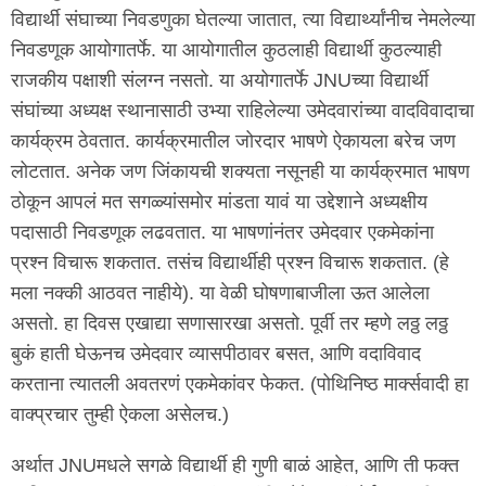
विद्यार्थी संघाच्या निवडणुका घेतल्या जातात, त्या विद्यार्थ्यांनीच नेमलेल्या
निवडणूक आयोगातर्फे. या आयोगातील कुठलाही विद्यार्थी कुठल्याही
राजकीय पक्षाशी संलग्न नसतो. या अयोगातर्फे JNUच्या विद्यार्थी
संघांच्या अध्यक्ष स्थानासाठी उभ्या राहिलेल्या उमेदवारांच्या वादविवादाचा
कार्यक्रम ठेवतात. कार्यक्रमातील जोरदार भाषणे ऐकायला बरेच जण
लोटतात. अनेक जण जिंकायची शक्यता नसूनही या कार्यक्रमात भाषण
ठोकून आपलं मत सगळ्यांसमोर मांडता यावं या उद्देशाने अध्यक्षीय
पदासाठी निवडणूक लढवतात. या भाषणांनंतर उमेदवार एकमेकांना
प्रश्न विचारू शकतात. तसंच विद्यार्थीही प्रश्न विचारू शकतात. (हे
मला नक्की आठवत नाहीये). या वेळी घोषणाबाजीला ऊत आलेला
असतो. हा दिवस एखाद्या सणासारखा असतो. पूर्वी तर म्हणे लठ्ठ लठ्ठ
बुकं हाती घेऊनच उमेदवार व्यासपीठावर बसत, आणि वदाविवाद
करताना त्यातली अवतरणं एकमेकांवर फेकत. (पोथिनिष्ठ मार्क्सवादी हा
वाक्प्रचार तुम्ही ऐकला असेलच.)
अर्थात JNUमधले सगळे विद्यार्थी ही गुणी बाळं आहेत, आणि ती फक्त