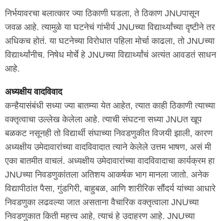
निर्भयावरचा बलात्कार ज्या ठिकाणी घडला, ते ठिकाण JNUपासून
जवळ आहे. त्यामुळे या घटनेचं गांभीर्य JNUच्या विद्यार्थ्यांच्या दृष्टीने तर
अधिकच होतं. या घटनेच्या विरोधात पहिला मोर्चा काढला, तो JNUच्या
विद्यार्थ्यांनीच. निषेध मोर्चे हे JNUच्या विद्यार्थ्यांचं अत्यंत आवडतं साधन
आहे.
अध्यक्षीय वादविवाद
कन्हैयासंबंधी सध्या ज्या बातम्या येत आहेत, त्यात काही ठिकाणी त्याच्या
वक्तृत्वाचा उल्लेख केलेला आहे. त्याची संघटना सध्या JNUत खूप
बळकट नसूनही तो विद्यार्थी संघाच्या निवडणुकीत विजयी झाली, कारण
अध्यक्षीय उमेदावारांच्या वादविवादात त्याने केलेले उत्तम भाषण, असं मी
एका बातमीत वाचलं. अध्यक्षीय उमेदावारांच्या वादविवादाचा कार्यक्रम हा
JNUच्या निवडणुकांतला अतिशय आकर्षक भाग मानला जातो. अनेक
विद्यापीठांत पैसा, गुंडगिरी, बाहुबळ, आणि शारीरिक सौंदर्य यांच्या आधारे
निवडणुका लढवल्या जात असताना वैचारिक वक्तृत्वाला JNUच्या
निवडणुकात किती महत्त्व आहे, त्याचं हे उदाहरण आहे. JNUच्या