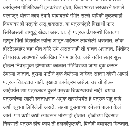
कार्यक्रम पोलिटिकली इनकरेक्ट होता, किंवा भारत सरकारने आपले
परराष्ट्र धोरण काय ठेवावे याबाबतचे गंभीर सल्ले यापैकी कुठल्याही
विषयावर ही पत्रकं असू शकतात. या पत्रकांद्वारे विद्यार्थी फार
सिरिअसली वाग्युद्धे खेळत असतात. ही पत्रकं कँपसमधे जितक्या
म्हणून भिंती दिसतील त्यांना आतून-बाहेरून लावलेली असतात. लोक
हॉस्टेलबाहेर चहा पीत वगैरे उभे असतानाही ती वाचत असतात. भिंतींवर
ही पत्रकं लावण्याचे अलिखित नियम आहेत, जसे नवीन सत्र सुरू
होऊन निवडणुका होण्याच्या काळात भिंतींवरच्या जागा बुक करून
ठेवल्या जातात. दुसर्‍या पार्टीने बुक केलेल्या जागेवर सहसा कोणी आपलं
पत्रक चिकटवत नाही. एखादा कार्यक्रम असेल, तर तो होऊन
जाईपर्यंत त्या पत्रकावर दुसरं पत्रक चिकटवायचं नाही. बर्‍याच
पत्रकांच्या खाली हस्ताक्षरात अमुक तारखेपर्यंत हे पत्रक राहू द्यावे
अशी सूचना लिहिलेली असते. सहसा दुसर्‍याच्या स्पेसचं पालन केलं
जातं. पण कधी कधी त्यावरून भांडणंही होतात. होळीच्या दिवसात
निघणारी पत्रकं हीच काय ती हलकीफुलकी, विनोदी बघायला मिळतात.