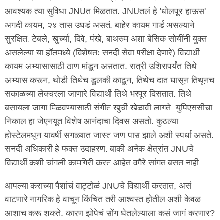
आवश्यक त्या सुविधा JNUत मिळतात. JNUतलं हे 'धोलपूर हाऊस'
अगदी कायम, २४ तास उघडं असतं. बाहेर कायम गार्ड असल्याने
सुरक्षित. टेबले, खुर्च्या, दिवे, पंखे, बाथरुम अशा बेसिक सोयींनी युक्त
असलेल्या या हॉलमध्ये (विशेषतः सनदी सेवा परीक्षा देणारे) विद्यार्थी
कायम अभ्यासासाठी ठाण मांडून असतात. रात्री उशिरापर्यंत तिथे
अभ्यास करून, थोडी तिथेच डुलकी काढून, तिथेच दात घासून तिथूनच
सकाळच्या लेक्चरला जाणारे विद्यार्थी तिथे भरपूर दिसतात. तिथे
बसायला जागा मिळवण्यासाठी संगीत खुर्ची खेळावी लागते. युपिएससीचा
निकाल हा जेएनयूत विशेष आनंदाचा दिवस असतो. कुठल्या
होस्टेलमधून यावर्षी सगळ्यात जास्त जण पास झाले अशी स्पर्धा असते.
सनदी अधिकारी हे फक्त उदाहरण. बाकी अनेक क्षेत्रांत JNUचे
विद्यार्थी कशी चांगली कामगिरी करत आहेत वगैरे सांगत बसत नाही.
आपल्या कराच्या पैशांचं वाट्टोळं JNUचे विद्यार्थी करतात, असं
वाटणारे नागरिक हे वाचून किंचित तरी आश्वस्त होतील अशी केवळ
आशाच करू शकते. कारण झोपेचं सोंग घेतलेल्याला कसं जागं करणार?