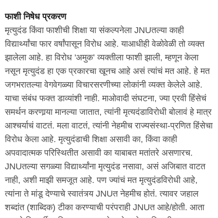
फाशी निषेध प्रकरण
मृत्युदंड किंवा फाशीची शिक्षा या संकल्पनेला JNUतल्या काही
विद्यार्थ्यांचा फार वर्षांपासून विरोध आहे. याआधीही वेळोवेळी तो व्यक्त
झालेला आहे. हा विरोध 'अमुक’ व्यक्तीला फाशी झाली, म्हणून केला
नसून मृत्युदंड हा एक प्रकारचा खूनच आहे असं त्यांचं मत आहे. हे मत
जगभरातल्या वेगवेगळ्या विचारसरणीच्या लोकांनी व्यक्त केलेले आहे.
याचा संबंध फक्त डाव्यांशी नाही. माओवादी संघटना, ज्या एरवी हिंसेचं
समर्थन करणार्‍या मानल्या जातात, त्यांनी मृत्यदंडाविरोधी बोलावं हे मात्र
आश्चर्याचं वाटतं. मला वाटतं, त्यांनी नेहमीच राज्यसंस्था-प्रणित हिंसेचा
विरोध केला आहे. मृत्युदंडाची शिक्षा असावी का, किंवा काही
अपवादात्मक परिस्थितीत असावी का याबाबत मतांतरे असणारच.
JNUतल्या सगळ्या विद्यार्थ्यांना मृत्युदंड नसावा, असं अजिबात वाटत
नाही, अशी माझी समजूत आहे. पण ज्यांचं मत मृत्युदंडविरोधी आहे,
त्यांना ते मांडू देण्याचे स्वातंत्र्य JNUत नेहमीच होतं. त्यावर जहाल
शब्दांत (शाब्दिक) टीका करण्याची परंपराही JNUत आहे/होती. आता