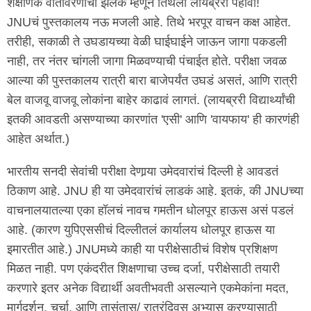
शैक्षणिक वातावरणाची झलक म्हणून तिथली लायब्ररी पहावी!
JNUचं पुस्तकालय नऊ मजली आहे. तिथे भरपूर वाचन कक्ष आहेत.
तरीही, सकाळी ते उघडायच्या वेळी घाईघाईने जाऊन जागा पकडली
नाही, तर नंतर चांगली जागा मिळवण्याची पंचाईत होते. परीक्षा जवळ
आल्या की पुस्तकालय रात्री बारा बाजेपर्यंत उघडं असतं, आणि रात्री
बेल वाजवू वाजवू लोकांना बाहेर काढावं लागतं. (लायब्ररी विद्यार्थ्यांची
इतकी आवडती असण्याच्या कारणांत 'एसी' आणि 'वायफाय' ही कारणंही
आहेत अर्थात.)
भारतीय सनदी सेवांची परीक्षा देणार्‍या उमेदवारांचं दिल्ली हे आवडतं
ठिकाण आहे. JNU ही या उमेदवारांचं लाडकं आहे. इतकं, की JNUच्या
वाचनालयातल्या एका हॉलचं नावच गमतीन धोलपूर हाऊस असं पडलं
आहे. (कारण युपिएससीचं दिल्लीतलं कार्यालय धोलपूर हाऊस या
इमारतीत आहे.) JNUमध्ये काही या परीक्षेसाठीचं विशेष प्रशिक्षण
मिळत नाही. पण एकंदरीत शिक्षणाचा उच्च दर्जा, परीक्षेसाठी तयारी
करणारे इतर अनेक विद्यार्थी अवतीभवती असल्याने एकमेकांना मदत,
मार्गदर्शन, चर्चा, आणि तासंतास/ रात्रंदिवस अभ्यास करण्यासाठी