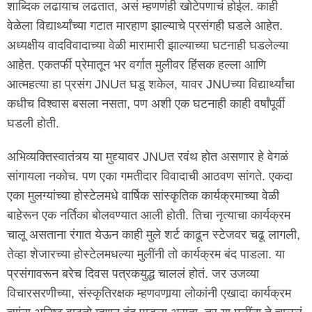
शाब्दिक लढायाच लढतात, असं म्हणणंही खोटेपणाचं होईल. काही
वेळेला विद्यार्थ्यांच्या गटात मारहाण झाल्याचे प्रसंगही घडले आहेत.
अध्यक्षीय वादविवादाच्या वेळी मारामारी झाल्याच्या घटनाही घडलेल्या
आहेत. एकतर्फी प्रेमातून भर वर्गात मुलीवर हिंसक हल्ला आणि
आत्महत्या हा प्रसंग JNUत घडू शकेल, यावर JNUच्या विद्यार्थ्यांचा
कधीच विश्वास बसला नसता, पण अशी एक घटनाही काही वर्षांपूर्वी
घडली होती.
अभिव्यक्तिस्वातंत्र्य या मुद्द्यावर JNUत रवंथ होत असणार हे वेगळं
सांगायला नकोच. पण एका गमतीदार विवादाची आठवण सांगते. एकदा
एका मुलग्यांच्या होस्टेलमधे वार्षिक सांस्कृतिक कार्यक्रमाच्या वेळी
बाहेरून एक नर्तिका बोलवण्यात आली होती. तिचा नृत्याचा कार्यक्रम
चालू असताना रंगात येऊन काही मुले शर्ट काढून स्टेजवर चढू लागली,
तेव्हा शेजारच्या होस्टेलमधल्या मुलींनी तो कार्यक्रम बंद पाडला. या
प्रसंगावरून बरेच दिवस पत्रकयुद्ध चाललं होतं. जर उजव्या
विचारसरणीच्या, संस्कृतिरक्षक म्हणवणार्‍या लोकांनी एखादा कार्यक्रम