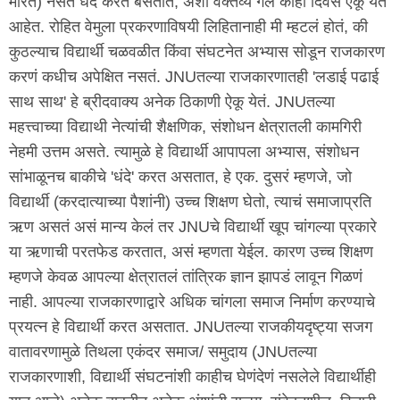
मारत) नसते धंदे करत बसतात, अशी वक्तव्यं गेले काही दिवस ऐकू येत
आहेत. रोहित वेमुला प्रकरणाविषयी लिहितानाही मी म्हटलं होतं, की
कुठल्याच विद्यार्थी चळवळीत किंवा संघटनेत अभ्यास सोडून राजकारण
करणं कधीच अपेक्षित नसतं. JNUतल्या राजकारणातही 'लडाई पढाई
साथ साथ' हे ब्रीदवाक्य अनेक ठिकाणी ऐकू येतं. JNUतल्या
महत्त्वाच्या विद्याथी नेत्यांची शैक्षणिक, संशोधन क्षेत्रातली कामगिरी
नेहमी उत्तम असते. त्यामुळे हे विद्यार्थी आपापला अभ्यास, संशोधन
सांभाळूनच बाकीचे 'धंदे' करत असतात, हे एक. दुसरं म्हणजे, जो
विद्यार्थी (करदात्याच्या पैशांनी) उच्च शिक्षण घेतो, त्याचं समाजाप्रति
ऋण असतं असं मान्य केलं तर JNUचे विद्यार्थी खूप चांगल्या प्रकारे
या ऋणाची परतफेड करतात, असं म्हणता येईल. कारण उच्च शिक्षण
म्हणजे केवळ आपल्या क्षेत्रातलं तांत्रिक ज्ञान झापडं लावून गिळणं
नाही. आपल्या राजकारणाद्वारे अधिक चांगला समाज निर्माण करण्याचे
प्रयत्न हे विद्यार्थी करत असतात. JNUतल्या राजकीयदृष्ट्या सजग
वातावरणामुळे तिथला एकंदर समाज/ समुदाय (JNUतल्या
राजकारणाशी, विद्यार्थी संघटनांशी काहीच घेणंदेणं नसलेले विद्यार्थीही