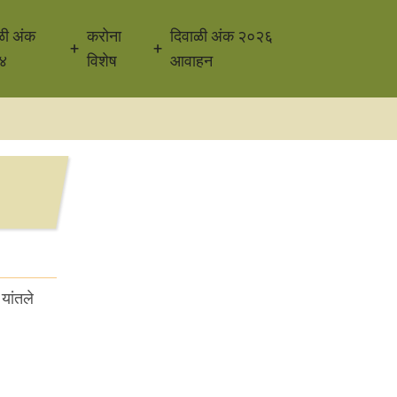
ळी अंक
करोना
दिवाळी अंक २०२६
४
विशेष
आवाहन
यांतले