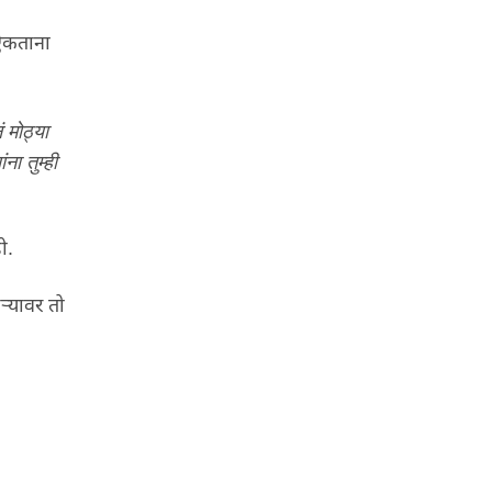
 ऐकताना
 मोठ्या
ना तुम्ही
ी
.
हऱ्यावर तो