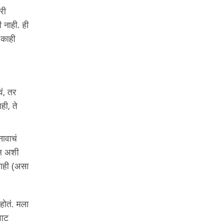
री
 नाही. ही
 काही
वं, तर
ही, ते
नावाचं
ील अशी
 नाही (असा
होतं. मला
वाट