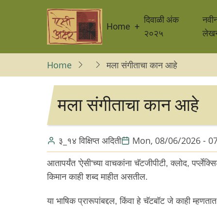
Skip
Main
to
दिवाळी अंक
नवी
Home
navigation
main
२०२५
लेख
content
Home
मला संगीताचा कान आहे
मला संगीताचा कान आहे
३_१४ विक्षिप्त अदिती
Mon, 08/06/2026 - 0
आतापर्यंत 'ऐसी'च्या वाचकांना चॅटजीपीटी, क्लोद, पर्प्
किमान काही शब्द माहीत असतील.
या भाषिक प्रारूपांबद्दल, किंवा हे चॅटबॉट जे काही म्हणतात