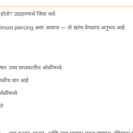
 होतो
?
उदाहरणार्थ जिया जले
.
almost piercing
असा आवाज — तो खरंच वेगळाच अनुभव आहे
.
ेषतः उच्च सप्तकातील ओळींमध्ये
वेगळीच धार आहे
ओळींमध्ये
वते