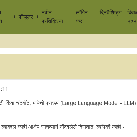
न
नवीन
लॉगिन
दिनवैशिष्ट्य
दिवा
पॉप्युलर
न
प्रतिक्रिया
करा
२०२
7:11
लेक्सिटी किंवा चॅटबॉट, भाषेची प्रारूपं (Large Language Model - LLM) 
 त्याबद्दल काही आक्षेप सातत्यानं नोंदवलेले दिसतात. त्यांपैकी काही -