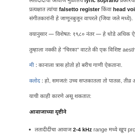
लतादीदींचा आवाज मुळातच
lyric soprano
प्रकार
प्रत्यक्षात त्यांचा
falsetto register
किंवा
head vo
संगीतकारांनी हे जाणूनबुजून वापरले
(
जिया जले मध्ये
).
वयानुसार — विशेषतः १९८० नंतर — हे थोडे अधिक ऐ
तुम्हाला नक्की हे
"
चिरका
"
वाटते की एक विशिष्ट
aest
मी
:
कानाला त्रास होतो हो बरीच गाणी ऐकताना
.
क्लोद
:
हो
,
समजतं
!
उच्च सप्तकातला तो पातळ
,
तीव्
याची काही कारणे असू शकतात
:
आवाजाच्या दृष्टीने
लतादीदींचा आवाज
2-4 kHz
range
मध्ये खूप
pr