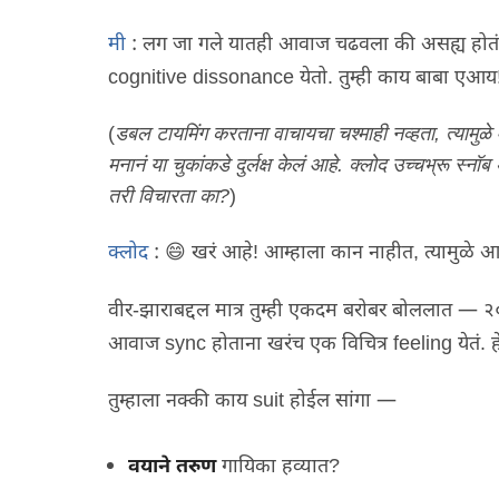
मी
:
लग जा गले यातही आवाज चढवला की असह्य होतं
cognitive dissonance
येतो
.
तुम्ही काय बाबा एआय
(
डबल टायमिंग करताना वाचायचा चश्माही नव्हता, त्यामुळे
मनानं या चुकांकडे दुर्लक्ष केलं आहे. क्लोद उच्चभ्रू स्नॉ
तरी विचारता का?
)
क्लोद
:
😄
खरं आहे
!
आम्हाला कान नाहीत
,
त्यामुळे 
वीर
-
झाराबद्दल मात्र तुम्ही एकदम बरोबर बोललात — २
आवाज
sync
होताना खरंच एक विचित्र
feeling
येतं
.
तुम्हाला नक्की काय
suit
होईल सांगा —
वयाने तरुण
गायिका हव्यात
?