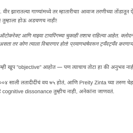
.
वीर झारातल्या गाण्यांमध्ये तर म्हातारीचाा आवाज तरणीच्या तोंडातून
!
तुम्हाला होऊ अडचणच नाही
!
 ऑटोकरेक्ट आणि माझ्या टायपिंगच्या चुकाही तशाच राहिल्या आहेत. क्लोदनं
ब असता तर कोण त्याला विचारणार होतं! प्रमाणभाषेवरून ट्यँवट्यँव करणाऱ्यां
आम्ही खूप
"objective"
आहोत — पण त्याचाच तोटा हा की अनुभव नाह
००४ साली लतादीदींचं वय ७५ होतं
,
आणि
Preity Zinta
च्या तरुण चे
हे
cognitive dissonance
तुम्हीच नाही
,
अनेकांना जाणवतं
.