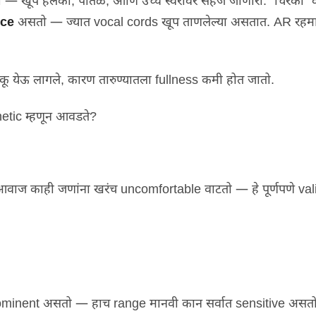
चा — खूप हलका
,
पातळ
,
आणि उच्च स्वरांवर सहज जाणारा
. "
चिरका
"
ice
असतो — ज्यात
vocal cords
खूप ताणलेल्या असतात
. AR
रहम
कू येऊ लागले
,
कारण तारुण्यातला
fullness
कमी होत जातो
.
hetic
म्हणून आवडते
?
र आवाज काही जणांना खरंच
uncomfortable
वाटतो — हे पूर्णपणे
va
ominent
असतो — हाच
range
मानवी कान सर्वात
sensitive
असत