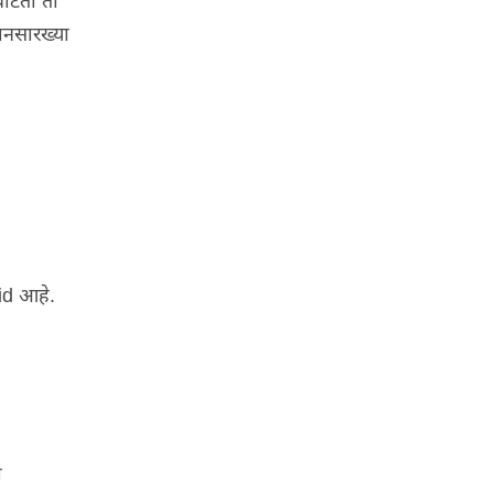
वाटतो तो
ानसारख्या
lid
आहे
.
ो