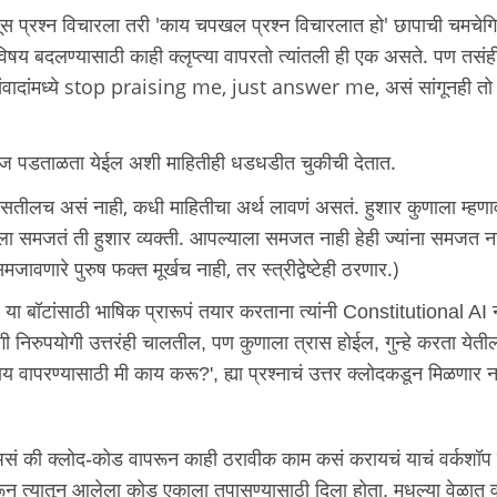
 प्रश्न विचारला तरी 'काय चपखल प्रश्न विचारलात हो' छापाची चमचेगि
षय बदलण्यासाठी काही क्लृप्त्या वापरतो त्यांतली ही एक असते. पण तसंही
ही संवादांमध्ये stop praising me, just answer me, असं सांगूनही तो
 सहज पडताळता येईल अशी माहितीही धडधडीत चुकीची देतात.
ची असतीलच असं नाही, कधी माहितीचा अर्थ लावणं असतं. हुशार कुणाला म्हणा
ा समजतं ती हुशार व्यक्ती. आपल्याला समजत नाही हेही ज्यांना समजत ना
मजावणारे पुरुष फक्त मूर्खच नाही, तर स्त्रीद्वेष्टेही ठरणार.)
या बॉटांसाठी भाषिक प्रारूपं तयार करताना त्यांनी Constitutional AI 
ी निरुपयोगी उत्तरंही चालतील, पण कुणाला त्रास होईल, गुन्हे करता येत
वायफाय वापरण्यासाठी मी काय करू?', ह्या प्रश्नाचं उत्तर क्लोदकडून मिळणार
असं की क्लोद-कोड वापरून काही ठरावीक काम कसं करायचं याचं वर्कशॉप 
ून त्यातून आलेला कोड एकाला तपासण्यासाठी दिला होता. मधल्या वेळात 