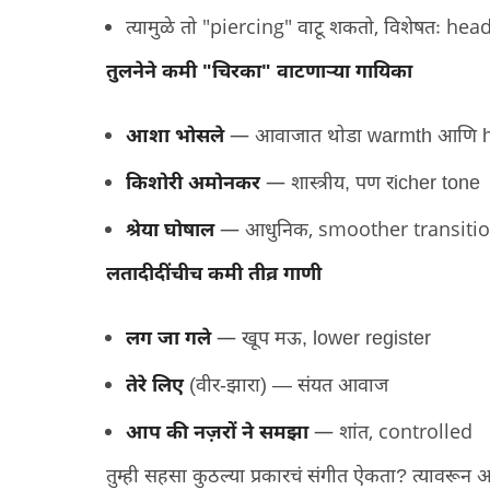
"piercing"
,
hea
त्यामुळे तो
वाटू शकतो
विशेषतः
तुलनेने कमी
"
चिरका
"
वाटणाऱ्या गायिका
आशा भोसले
— आवाजात थोडा
warmth
आणि
किशोरी अमोनकर
— शास्त्रीय
,
पण र
icher tone
, smoother transiti
श्रेया घोषाल
— आधुनिक
लतादीदींचीच कमी तीव्र गाणी
लग जा गले
— खूप मऊ
, lower register
तेरे लिए
(
वीर
-
झारा
) —
संयत आवाज
, controlled
आप की नज़रों ने समझा
— शांत
तुम्ही सहसा कुठल्या प्रकारचं संगीत ऐकता
?
त्यावरून