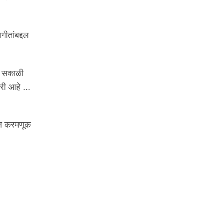
ीतांबद्दल
री सकाळी
री आहे ...
ात करमणूक