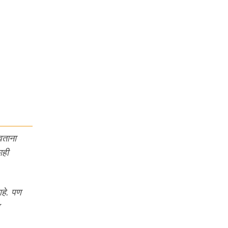
वताना
ाही
आहे. पण