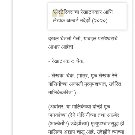
In
reply
'ॲस्टेरिक्स'चा रेखाटनकार आणि
to
लेखक अल्बर्ट उदेर्झो (२०२०)
आभार.
ही
दखल घेतली गेली, याबद्दल परमेश्वराचे
दुरुस्ती
आभार आहेत!
आता
केली
- रेखाटनकार: चेक.
by
- लेखक: चेक. (मात्र, मूळ लेखक रेने
ऐसीअक्षरे
गॉसिनीच्या अकाली मृत्युपशचात, उर्वरित
मालिकेकरिता.)
(अवांतर: या मालिकेच्या दोन्ही मूळ
जनकांच्या (रेने गॉसिनीच्या तथा आल्बेर
(आल्बेर्तो?) उदेर्झोच्या) मृत्युपश्चातसुद्धा ही
मालिका अद्याप चालू आहे. उदेर्झोने त्याच्या