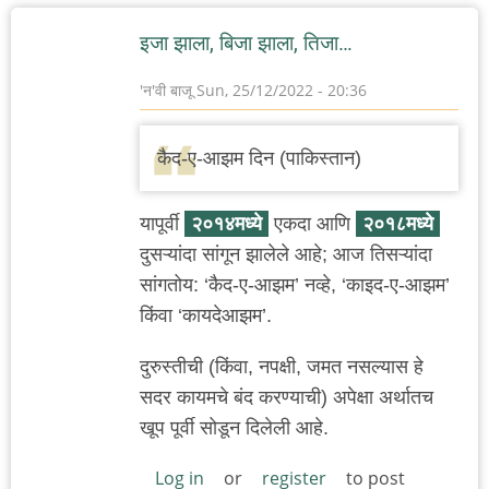
इजा झाला, बिजा झाला, तिजा…
'न'वी बाजू
Sun, 25/12/2022 - 20:36
कैद-ए-आझम दिन (पाकिस्तान)
यापूर्वी
२०१४मध्ये
एकदा आणि
२०१८मध्ये
दुसऱ्यांदा सांगून झालेले आहे; आज तिसऱ्यांदा
सांगतोय: ‘कैद-ए-आझम’ नव्हे, ‘काइद-ए-आझम’
किंवा ‘कायदेआझम’.
दुरुस्तीची (किंवा, नपक्षी, जमत नसल्यास हे
सदर कायमचे बंद करण्याची) अपेक्षा अर्थातच
खूप पूर्वी सोडून दिलेली आहे.
Log in
or
register
to post