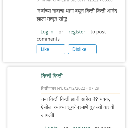
'न'बांच्या नावाचा धागा बघून कित्ती कित्ती आनंद
झाला म्हणून सांगू!
Log in
or
register
to post
comments
Like
Dislike
कित्ती कित्ती
तिरशिंगराव
Fri, 02/12/2022 - 07:29
In
नबा कित्ती कित्ती ज्ञानी आहेत नै? चक्क,
reply
ऐसीला त्यांच्या सूचनेप्रमाणे दुरुस्ती करावी
to
लागली!
धागा!!
by