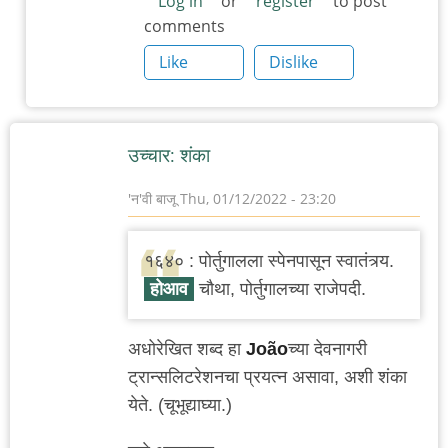
Log in
or
register
to post
comments
३_१४
विक्षिप्त
Like
Dislike
अदिती
उच्चार: शंका
'न'वी बाजू
Thu, 01/12/2022 - 23:20
१६४० : पोर्तुगालला स्पेनपासून स्वातंत्र्य.
होआव
चौथा, पोर्तुगालच्या राजेपदी.
अधोरेखित शब्द हा
João
च्या देवनागरी
ट्रान्सलिटरेशनचा प्रयत्न असावा, अशी शंका
येते. (चूभूद्याघ्या.)