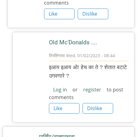
comments
by
'न'वी
Like
Dislike
बाजू
Old Mc'Donalds ....
तिरशिंगराव
Wed, 01/02/2023 - 08:44
In
इआय इआय ओ! हेच का ते ? शेतात बटाटे
reply
उगवणारे ?
to
पण
Log in
or
register
to post
comments
आमी
मॅक्डोनाल्ड्सच
Like
Dislike
म्हणतो,
by
पुंबा
पार्सिंग/वाक्यरचना…