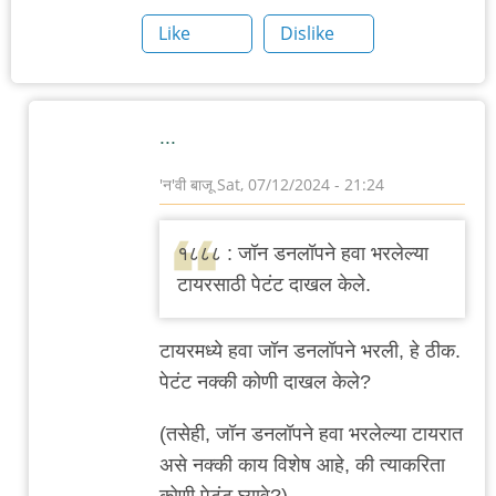
Like
Dislike
...
'न'वी बाजू
Sat, 07/12/2024 - 21:24
In
reply
१८८८ : जॉन डनलॉपने हवा भरलेल्या
to
टायरसाठी पेटंट दाखल केले.
पार्सिंग/
वाक्यरचना…
टायरमध्ये हवा जॉन डनलॉपने भरली, हे ठीक.
by
पेटंट नक्की कोणी दाखल केले?
'न'वी
बाजू
(तसेही, जॉन डनलॉपने हवा भरलेल्या टायरात
असे नक्की काय विशेष आहे, की त्याकरिता
कोणी पेटंट घ्यावे?)