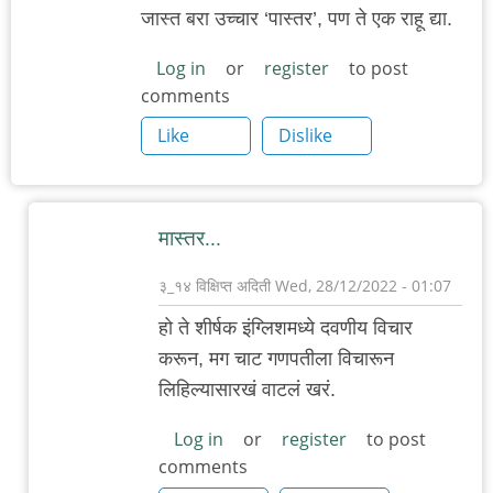
जास्त बरा उच्चार ‘पास्तर’, पण ते एक राहू द्या.
Log in
or
register
to post
comments
Like
Dislike
मास्तर...
३_१४ विक्षिप्त अदिती
Wed, 28/12/2022 - 01:07
In
हो ते शीर्षक इंग्लिशमध्ये दवणीय विचार
reply
करून, मग चाट गणपतीला विचारून
to
लिहिल्यासारखं वाटलं खरं.
.
by
Log in
or
register
to post
comments
जयदीप