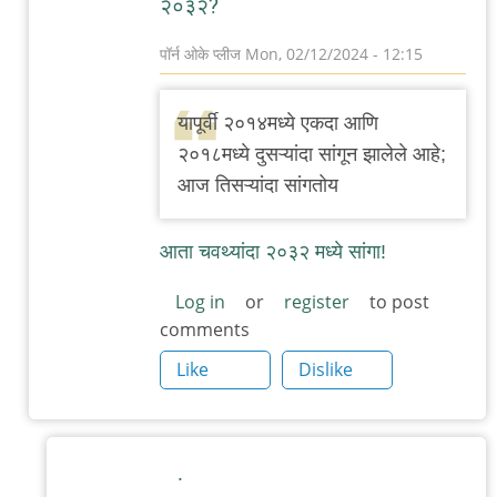
२०३२?
'न'वी
बाजू
पॉर्न ओके प्लीज
Mon, 02/12/2024 - 12:15
In
reply
यापूर्वी २०१४मध्ये एकदा आणि
to
२०१८मध्ये दुसऱ्यांदा सांगून झालेले आहे;
इजा
आज तिसऱ्यांदा सांगतोय
झाला,
बिजा
आता चवथ्यांदा २०३२ मध्ये सांगा!
झाला,
तिजा…
Log in
or
register
to post
comments
by
'न'वी
Like
Dislike
बाजू
.