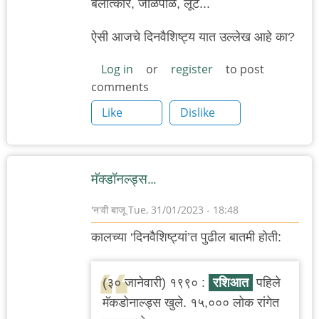
बलात्कार, जाळपोळ, लूट...
ऐसी आजचे दिनवैशिष्ट्य यात उल्लेख आहे का?
Log in
or
register
to post
comments
Like
Dislike
मॅक्डॉनल्ड्स…
'न'वी बाजू
Tue, 31/01/2023 - 18:48
कालच्या ‘दिनवैशिष्ट्यां’त पुढील बातमी होती:
(३० जानेवारी) १९९० :
रशिआत
पहिले
मॅकडोनाल्ड्स खुले. १५,००० लोक रांगेत