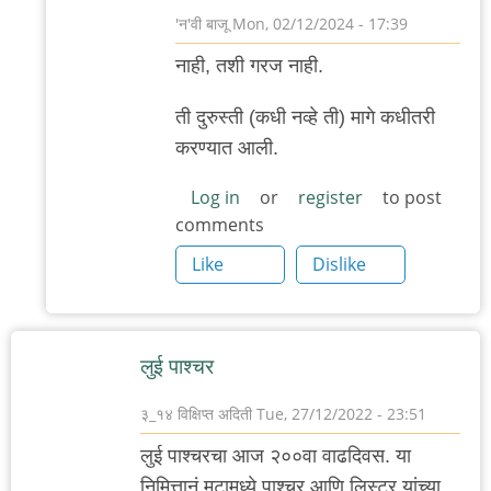
'न'वी बाजू
Mon, 02/12/2024 - 17:39
In
नाही, तशी गरज नाही.
reply
to
ती दुरुस्ती (कधी नव्हे ती) मागे कधीतरी
२०३२?
करण्यात आली.
by
Log in
or
register
to post
पॉर्न
comments
ओके
Like
Dislike
प्लीज
लुई पाश्चर
३_१४ विक्षिप्त अदिती
Tue, 27/12/2022 - 23:51
लुई पाश्चरचा आज २००वा वाढदिवस. या
निमित्तानं मटामध्ये पाश्चर आणि लिस्टर यांच्या