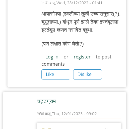
'न'वी बाजू
Wed, 28/12/2022 - 01:41
In
आयासोफ्या (हल्लीच्या तुर्की उच्चारानुसार(?);
reply
चूभूद्याघ्या.) बांधून पूर्ण झाले तेव्हा इस्तंबूलला
to
इस्तंबूल म्हणत नसावेत बहुधा.
Hagia
Sophia
(पण लक्षात कोण घेतो?)
चा
Log in
or
register
to post
उच्चार
comments
हाया
Like
Dislike
by
पुंबा
चट्टग्राम
'न'वी बाजू
Thu, 12/01/2023 - 09:02