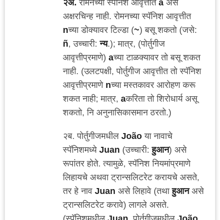
२अ.
रोमनच्या स्पॅनिश आवृत्तीत
ã
असे
अक्षरचिन्ह नाही. रोमनच्या स्पॅनिश आवृत्तीत
n
च्या डोक्यावर टिल्डा (
~
) बसू शकतो (जसे:
ñ
, उच्चारी:
न्य
.); मात्र, (पोर्तुगीज
आवृत्तीप्रमाणे)
a
च्या टाळक्यावर तो बसू शकत
नाही. (उलटपक्षी, पोर्तुगीज आवृत्तीत तो स्पॅनिश
आवृत्तीप्रमाणे
n
च्या मस्तकावर आरोहण करू
शकत नाही; मात्र,
a
करिता तो शिरोधार्य असू
शकतो, नि अनुनासिकासमान ठरतो.)
२ब. पोर्तुगीजमधील
João
या नावाचे
स्पॅनिशमध्ये
Juan
(उच्चारी:
हुआन
) असे
रूपांतर होते. त्यामुळे, स्पॅनिश नियमांप्रमाणे
लिहायचे अथवा ट्रान्सलिटरेट करायचे असते,
तर हे नाव
Juan
असे लिहावे (तथा
हुआन
असे
ट्रान्सलिटरेट करावे) लागले असते.
(स्पॅनिशमधील
Juan
, पोर्तुगीजमधील
João
,