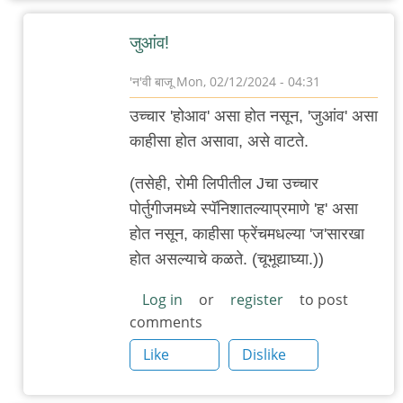
जुआंव!
'न'वी बाजू
Mon, 02/12/2024 - 04:31
In
उच्चार 'होआव' असा होत नसून, 'जुआंव' असा
reply
काहीसा होत असावा, असे वाटते.
to
उच्चार:
(तसेही, रोमी लिपीतील Jचा उच्चार
शंका
पोर्तुगीजमध्ये स्पॅनिशातल्याप्रमाणे 'ह' असा
by
होत नसून, काहीसा फ्रेंचमधल्या 'ज'सारखा
'न'वी
होत असल्याचे कळते. (चूभूद्याघ्या.))
बाजू
Log in
or
register
to post
comments
Like
Dislike