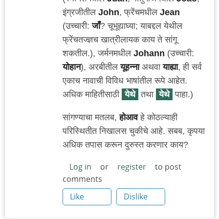
इंग्रजीतील
John
, फ्रेंचमधील
Jean
(उच्चारी:
जाँ
? चूभूद्याघ्या; याबद्दल येथील
फ्रेंचतज्ज्ञच खात्रीलायक काय ते सांगू
शकतील.), जर्मनमधील
Johann
(उच्चारी:
योहान
), अरबीतील
यूहन्ना
अथवा
याह्या
, ही सर्व
एकाच नावाची विविध भाषांतील रूपे आहेत.
अधिक माहितीसाठी
येथे
तथा
येथे
पाहा.)
सांगण्याचा मतलब,
होआव
हे कोठल्याही
परिस्थितीत निखालस चुकीचे आहे. सबब, कृपया
अधिक तपास करून दुरुस्त करणार काय?
Log in
or
register
to post
comments
Like
Dislike