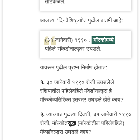
ताटकळले.
आजच्या ‘दिनवैशिष्ट्यां’त पुढील बातमी आहे:
(३१ जानेवारी) १९९० :
मॉस्कोमध्ये
पहिले 'मॅकडोनाल्ड्स' उघडले.
यावरून पुढील प्रश्न निर्माण होतात:
१.
३० जानेवारी १९९० रोजी उघडलेले
रशियातील पहिलेवहिले मॅक्डॉनल्ड्स हे
मॉस्कोव्यतिरिक्त इतरत्र उघडले होते काय?
२.
त्याच्याच पुढच्या दिवशी, ३१ जानेवारी १९९०
रोजी, मॉस्कोत
सुद्धा
(मॉस्कोतील पहिलेवहिले)
मॅक्डॉनल्ड्स उघडले काय?