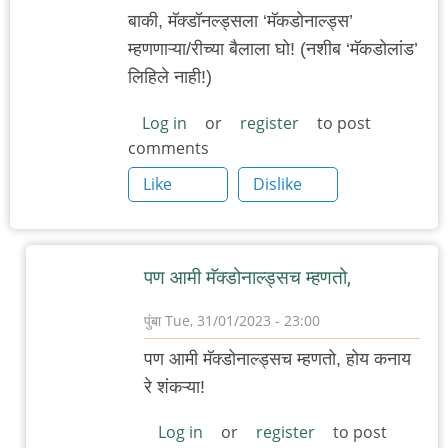
बाकी, मॅक्डॉनल्ड्सला ‘मॅकडोनाल्ड्स’
म्हणणाऱ्या/रीच्या बैलाला घो! (नशीब ‘मॅकडोलांड’
लिहिले नाही!)
Log in
or
register
to post
comments
Like
Dislike
पण आमी मॅक्डोनाल्ड्सच म्हणतो,
पुंबा
Tue, 31/01/2023 - 23:00
In
पण आमी मॅक्डोनाल्ड्सच म्हणतो, होय कनाय
reply
रे शंकऱ्या!
to
मॅक्डॉनल्ड्स…
Log in
or
register
to post