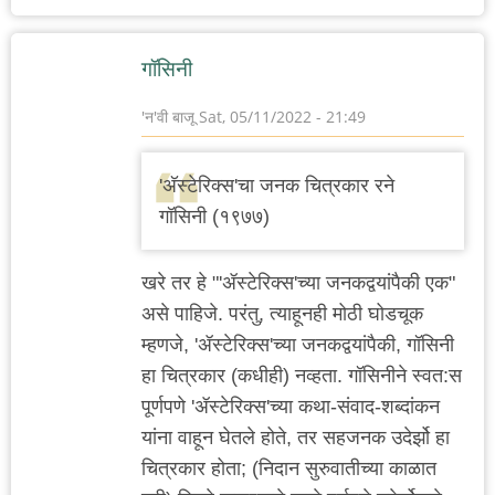
गॉसिनी
'न'वी बाजू
Sat, 05/11/2022 - 21:49
'अ‍ॅस्टेरिक्स'चा जनक चित्रकार रने
गॉसिनी (१९७७)
खरे तर हे "'ॲस्टेरिक्स'च्या जनकद्वयांपैकी एक"
असे पाहिजे. परंतु, त्याहूनही मोठी घोडचूक
म्हणजे, 'ॲस्टेरिक्स'च्या जनकद्वयांपैकी, गॉसिनी
हा चित्रकार (कधीही) नव्हता. गॉसिनीने स्वत:स
पूर्णपणे 'ॲस्टेरिक्स'च्या कथा-संवाद-शब्दांकन
यांना वाहून घेतले होते, तर सहजनक उदेर्झो हा
चित्रकार होता; (निदान सुरुवातीच्या काळात