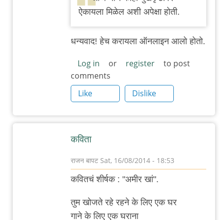
to
ऐकायला मिळेल अशी अपेक्षा होती.
उस्ताद
आमिर
धन्यवाद! हेच करायला ऑनलाइन आलो होतो.
खान.
by
Log in
or
register
to post
comments
सानिया
Like
Dislike
कविता
राजन बापट
Sat, 16/08/2014 - 18:53
In
कवितचं शीर्षक : "अमीर खां".
reply
to
तुम खोजते रहे रहने के लिए एक घर
उस्ताद
गाने के लिए एक घराना