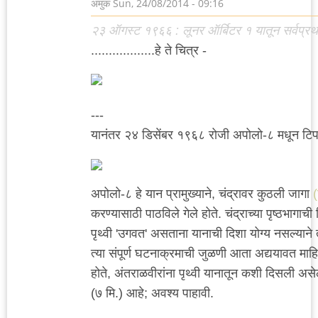
अमुक
Sun, 24/08/2014 - 09:16
२३ ऑगस्ट १९६६ : लूनर ऑर्बिटर १ यातून सर्वप्रथम चंद
..................हे ते चित्र -
---
यानंतर २४ डिसेंबर १९६८ रोजी अपोलो-८ मधून टिपले
अपोलो-८ हे यान प्रामुख्याने, चंद्रावर कुठली जागा
(
करण्यासाठी पाठविले गेले होते. चंद्राच्या पृष्ठभागाच
पृथ्वी 'उगवत' असताना यानाची दिशा योग्य नसल्याने
त्या संपूर्ण घटनाक्रमाची जुळणी आता अद्ययावत माहिती
होते, अंतराळवीरांना पृथ्वी यानातून कशी दिसली अस
(७ मि.) आहे; अवश्य पाहावी.