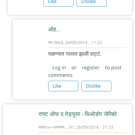
Like
Dislike
by
मन
ओह...
मन
Wed, 24/09/2014 - 11:22
In
पाहण्यात गल्लत झाली वाट्टं.
reply
to
Log in
or
register
to post
comments
स्रोत
by
Like
Dislike
चिंतातुर
जंतू
राफ्ट ऑफ द मेड्युसा - थिओडोर जेरिको
वामा१००-वाचनमा…
Fri, 26/09/2014 - 21:33