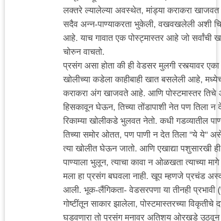
लक्तरे ल्यालेल्या अवस्थेत, मांड्या कराकरा खाजवत 
सदैव अन्न-पाण्याकरता भुकेली, वखवखलेली अशी चि
आहे. याच गावात एक पोस्ट्मास्तर आहे जो सर्वांची ख
चोरुन वाचतो.
प्रसंग असा होता की ही वेडसर मुलगी रस्त्यावर एका 
खोलीच्या कडेला काहीबाही खात बसलेली आहे, मध्ये
कराकरा अंग खाजवते आहे. आणि पोस्टमास्तर तिचे 
हिसकावून घेऊन, तिच्या तोंडापाशी नेत पण तिला न दे
रिकाम्या खोलीकडे भुलवत नेतो. कधी गडव्यातील पाण
तिच्या समोर ओतत, पण पाणी न देत तिला "ये ये" अस
त्या खोलीत घेऊन जातो. आणि एखाद्या पशुसारखी ही
पाण्याला भुलून, त्याचा कावा न ओळखता त्याच्या मागे 
मला हा प्रसंग बघवला नाही. खूप म्हणजे प्रचंड अस्
आली. भूक-लैंगिकता- वेडसरपणा या तीनही प्रभावी (
गोष्टींतून साकार झालेला, पोस्टमास्तरच्या विकृतीचे द
घडवणारा तो प्रसंग मनावर अतिशय ओरखडे उठवून 