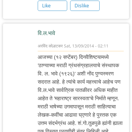
Like
Dislike
वि.ल.भावे
अरविंद कोल्हटकर
Sat, 13/09/2014 - 02:11
आजच्या (१२ सप्टेंबर) दिनवैशिष्टयामध्ये
'ठाण्याच्या मराठी ग्रंथसंग्रहालयाचे संस्थापक
वि. ल. भावे (१९२६)' अशी नोंद पुण्यस्मरण
सदरात आहे. हे त्यांचे कार्य महत्त्वाचे आहेच पण
वि.ल.भावे सार्वत्रिक पातळीवर अधिक माहीत
आहेत ते 'महाराष्ट्र सारस्वता'चे निर्माते म्हणून.
मराठी भाषेच्या उगमापासून मराठी साहित्याचा
लेखक-कवींचा आढावा घ्एणारे हे पुस्तक एक
उत्तम संदर्भग्रंथ आहे. शं.गो.तुळपुळे ह्यांनी ह्याला
एक विस्तृत पुरवणीही नंतर लिहिली आहे.