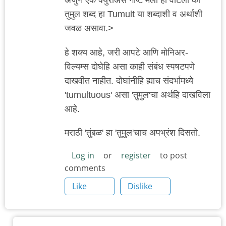
अजुन एक क्युरीअस गोष्ट मला ही वाटली की
तुमुल शब्द हा Tumult या शब्दाशी व अर्थाशी
जवळ असावा.>
हे शक्य आहे, जरी आपटे आणि मोनिअर-
विल्यम्स दोघेहि असा काही संबंध स्पषटपणे
दाखवीत नाहीत. दोघांनीहि ह्याच संदर्भामध्ये
'tumultuous' असा 'तुमुल'चा अर्थहि दाखविला
आहे.
मराठी 'तुंबळ' हा 'तुमुल'चाच अपभ्रंश दिसतो.
Log in
or
register
to post
comments
Like
Dislike