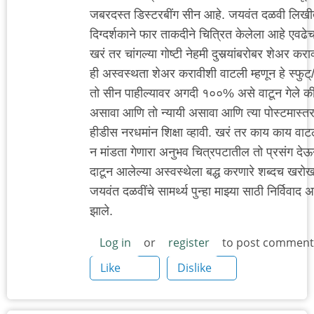
जबरदस्त डिस्टरबींग सीन आहे. जयवंत दळवी लिखीत
दिग्दर्शकाने फार ताकदीने चित्रित केलेला आहे एवढेच
खरं तर चांगल्या गोष्टी नेहमी दुसर्‍यांबरोबर शेअर क
ही अस्वस्थता शेअर करावीशी वाटली म्हणून हे स्फुट्
तो सीन पाहील्यावर अगदी १००% असे वाटून गेले क
असावा आणि तो न्यायी असावा आणि त्या पोस्टमास्त
हीडीस नरधमांन शिक्षा व्हावी. खरं तर काय काय वाटल
न मांडता गेणारा अनुभव चित्रपटातील तो प्रसंग देऊ
दाटून आलेल्या अस्वस्थेला बद्ध करणारे शब्दच खरो
जयवंत दळवींचे सामर्थ्य पुन्हा माझ्या साठी निर्विवाद
झाले.
Log in
or
register
to post comment
Like
Dislike