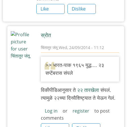
Like
Dislike
स्रोत
चिंतातुर जंतू
Wed, 24/09/2014 - 11:12
In
reply
>> भारत-पाक १९६५ युद्ध.... २३
to
सप्टेंबरास संपले
भारत-
पाक
विकीपीडिआनुसार ते
२२ तारखेला
संपलं.
१९६५
त्यामुळे २२च्या दिनवैशिष्ट्यात ते येऊन गेलं.
युद्ध....
२३
Log in
or
register
to post
comments
सप्टेंबरास
संपले