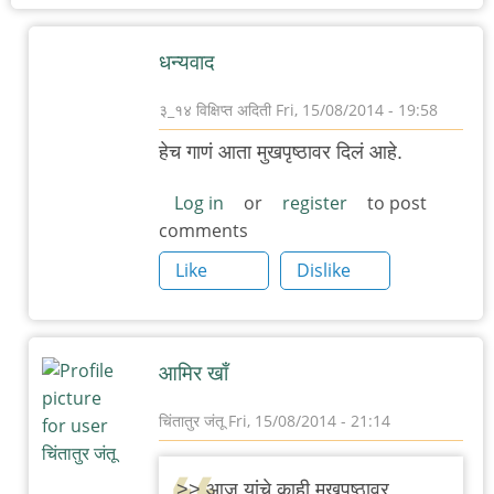
धन्यवाद
३_१४ विक्षिप्त अदिती
Fri, 15/08/2014 - 19:58
In
हेच गाणं आता मुखपृष्ठावर दिलं आहे.
reply
to
Log in
or
register
to post
comments
उस्ताद
आमिर
Like
Dislike
खान.
by
सानिया
आमिर खाँ
चिंतातुर जंतू
Fri, 15/08/2014 - 21:14
In
reply
>> आज यांचे काही मुखपृष्ठावर