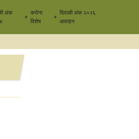
ळी अंक
करोना
दिवाळी अंक २०२६
४
विशेष
आवाहन