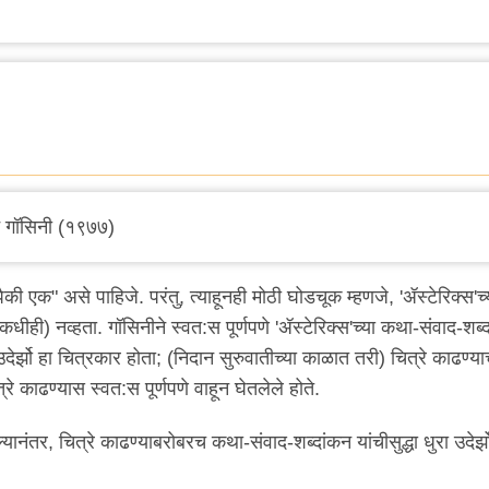
ने गॉसिनी (१९७७)
पैकी एक" असे पाहिजे. परंतु, त्याहूनही मोठी घोडचूक म्हणजे, 'ॲस्टेरिक्स'च्
कधीही) नव्हता. गॉसिनीने स्वत:स पूर्णपणे 'ॲस्टेरिक्स'च्या कथा-संवाद-शब्
ेर्झो हा चित्रकार होता; (निदान सुरुवातीच्या काळात तरी) चित्रे काढण्या
चित्रे काढण्यास स्वत:स पूर्णपणे वाहून घेतलेले होते.
नंतर, चित्रे काढण्याबरोबरच कथा-संवाद-शब्दांकन यांचीसुद्धा धुरा उदेर्झो