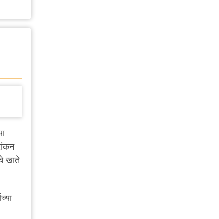
या
दांकन
चे खाते
च्या