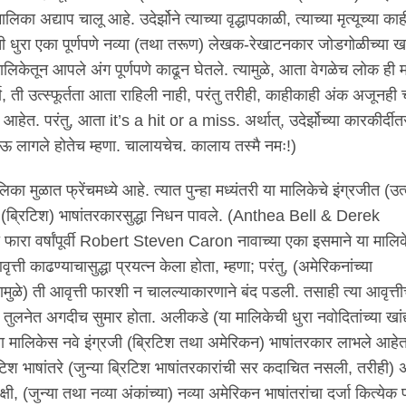
 मालिका अद्याप चालू आहे. उदेर्झोने त्याच्या वृद्धापकाळी, त्याच्या मृत्यूच्या काही
 धुरा एका पूर्णपणे नव्या (तथा तरूण) लेखक-रेखाटनकार जोडगोळीच्या खांद
लिकेतून आपले अंग पूर्णपणे काढून घेतले. त्यामुळे, आता वेगळेच लोक ही 
, ती उत्स्फूर्तता आता राहिली नाही, परंतु तरीही, काहीकाही अंक अजूनही च
ट आहेत. परंतु, आता it’s a hit or a miss. अर्थात्, उदेर्झोच्या कारकीर्दीतसु
ऊ लागले होतेच म्हणा. चालायचेच. कालाय तस्मै नमः!)
ा मुळात फ्रेंचमध्ये आहे. त्यात पुन्हा मध्यंतरी या मालिकेचे इंग्रजीत (उत्
ळ (ब्रिटिश) भाषांतरकारसुद्धा निधन पावले. (Anthea Bell & Derek
ारा वर्षांपूर्वी Robert Steven Caron नावाच्या एका इसमाने या मालि
्ती काढण्याचासुद्धा प्रयत्न केला होता, म्हणा; परंतु, (अमेरिकनांच्या
मुळे) ती आवृत्ती फारशी न चालल्याकारणाने बंद पडली. तसाही त्या आवृत्तीच
या तुलनेत अगदीच सुमार होता. अलीकडे (या मालिकेची धुरा नवोदितांच्या खांद्
 या मालिकेस नवे इंग्रजी (ब्रिटिश तथा अमेरिकन) भाषांतरकार लाभले आहे
िटिश भाषांतरे (जुन्या ब्रिटिश भाषांतरकारांची सर कदाचित नसली, तरीही) अ
 (जुन्या तथा नव्या अंकांच्या) नव्या अमेरिकन भाषांतरांचा दर्जा कित्येक 