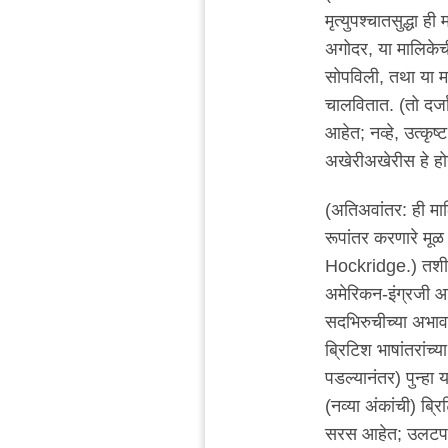
मृत्युपश्चातसुद्धा ही
अगोदर, या मालिकेची
सोपविली, तथा या मा
चालवितात. (तो दर्जा
आहेत; नव्हे, उत्कृष्
अखेरीअखेरीस हे हो
(अतिअवांतर: ही मालिक
रूपांतर करणारे मू
Hockridge.) तशी फ
अमेरिकन-इंग्रजी आवृत
सदभिरुचीच्या अभावा
ब्रिटिश भाषांतरांच्
पडल्यानंतर) पुन्हा
(नव्या अंकांची) ब्र
सरस आहेत; उलटपक्षी,