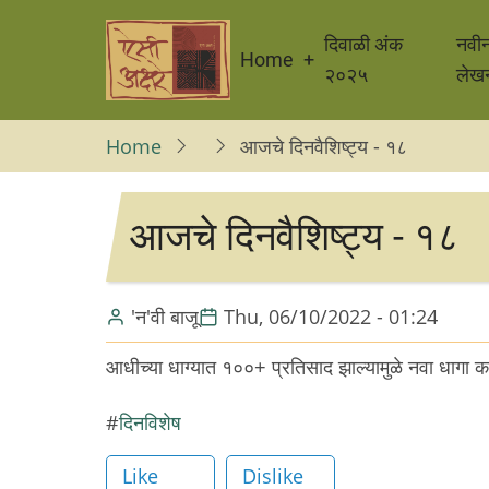
Skip
Main
to
दिवाळी अंक
नवी
Home
navigation
main
२०२५
लेख
content
Home
आजचे दिनवैशिष्ट्य - १८
आजचे दिनवैशिष्ट्य - १८
'न'वी बाजू
Thu, 06/10/2022 - 01:24
आधीच्या धाग्यात १००+ प्रतिसाद झाल्यामुळे नवा धागा 
दिनविशेष
Like
Dislike