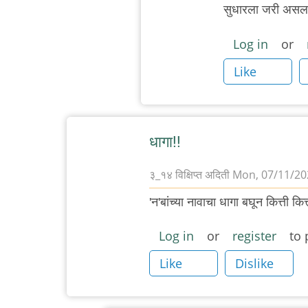
सुधारला जरी असला, त
Log in
or
Like
धागा!!
३_१४ विक्षिप्त अदिती
Mon, 07/11/202
'न'बांच्या नावाचा धागा बघून कित्ती कित
Log in
or
register
to 
Like
Dislike