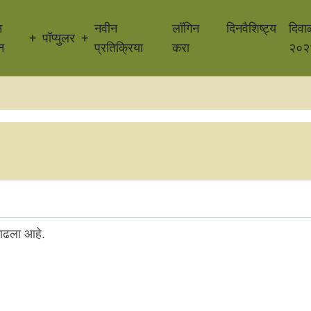
न
नवीन
लॉगिन
दिनवैशिष्ट्य
दिवा
पॉप्युलर
न
प्रतिक्रिया
करा
२०२
काढला आहे.