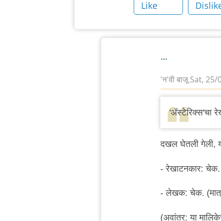
Like
Dislik
by
'न'वी
बाजू
…
'न'वी बाजू
Sat, 25/
In
reply
'ॲस्टेरिक्स'चा 
to
आभार.
दखल घेतली गेली, य
ही
दुरुस्ती
- रेखाटनकार: चेक.
आता
केली
- लेखक: चेक. (मात्
by
ऐसीअक्षरे
(अवांतर: या मालिकेच्