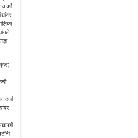
च वर्षे
्यांवर
मालिका
ांगले
द्धा
कृष्ट)
केची
ा दर्जा
यांवर
त.
द्यापही
पटींनी