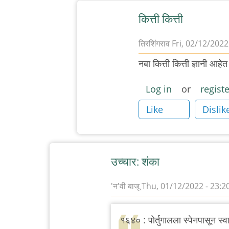
कित्ती कित्ती
तिरशिंगराव
Fri, 02/12/2022
In
नबा कित्ती कित्ती ज्ञानी आहे
reply
to
Log in
or
registe
धागा!!
Like
Dislik
by
३_१४
विक्षिप्त
अदिती
उच्चार: शंका
'न'वी बाजू
Thu, 01/12/2022 - 23:2
१६४० : पोर्तुगालला स्पेनपासून स्वात