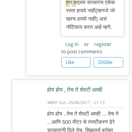
प‌ण स‌द्ध्या स‌र‌कार‌च एकेक
to
र‌स्ता हाय‌वे नाही(म्ह‌णजे जो
हा
ख‌र‌च हायवे नाही) अस‌ं
हा
नोटिफाय क‌र‌त‌ आहे म्ह‌णे.
हा.
म‌स्त‌ं
Log in
or
register
उपाय
to post comments
आहे.
Like
Dislike
प
by
अनुप
होय होय , तेच ते शेवटी आम्ही
ढेरे
अबापट
Sun, 25/06/2017 - 21:13
In
होय होय , तेच ते शेवटी आम्ही ... तेच ते
reply
...आणि 500 मीटर चे स्पष्टीकरण ढेरे
to
सरकारांनी दिले तेच. सिझलर्स बरोबर