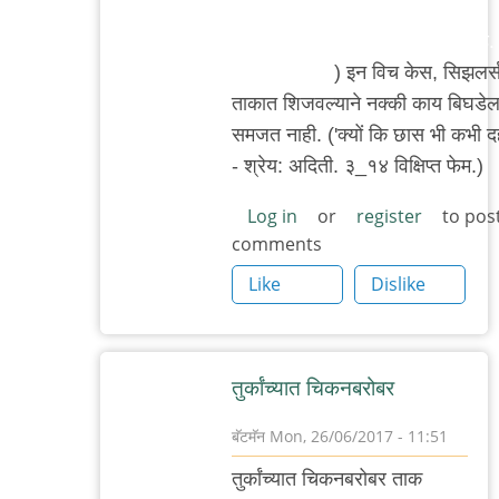
किंवा समकॉंबिनेशनऑफदिअबव, पण
एनीथिंगरादरनॉटलॅक्टिकअॅसिडबेस्ड.
माझे एक सोडा.
) इन विच केस, सिझलर्
ताकात शिजवल्याने नक्की काय बिघडेल,
समजत नाही. ('क्यों कि छास भी कभी द
- श्रेय: अदिती. ३_१४ विक्षिप्त फेम.)
Log in
or
register
to pos
comments
Like
Dislike
तुर्कांच्यात चिक‌न‌ब‌रोब‌र
बॅटमॅन
Mon, 26/06/2017 - 11:51
In
तुर्कांच्यात चिक‌न‌ब‌रोब‌र ताक
reply