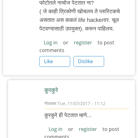
फोटोतले नाचोज पेटतात ना?
( जे काही त्रिकोणी खोचलय ते प्लास्टिकचे
असतात अस कळलं life hackerवर. चूल
पेटवण्यासाठी उपयुक्त). करून पाहिलय.
Log in
or
register
to post
comments
Like
Dislike
कुर‌कुरे
गौराक्का
Tue, 11/07/2017 - 11:12
In
कुर‌कुरे ही पेट‌तात‌ म्ह‌णे...
reply
to
Log in
or
register
to post
comments
फोटोतले