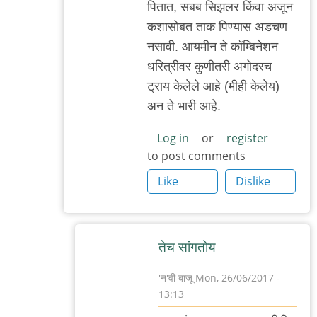
पितात‌, स‌ब‌ब सिझ‌ल‌र किंवा अजून
to
क‌शासोब‌त‌ ताक पिण्यास अड‌च‌ण
सिझलर्स
न‌सावी. आय‌मीन‌ ते कॉम्बिनेश‌न
ताकाबरोबर
ध‌रित्रीव‌र‌ कुणीत‌री अगोद‌र‌च
म्हणजे
ट्राय केलेले आहे (मीही केलेय‌)
एक
अन ते भारी आहे.
by
आदूबाळ
Log in
or
register
to post comments
Like
Dislike
तेच सांगतोय
'न'वी बाजू
Mon, 26/06/2017 -
13:13
In