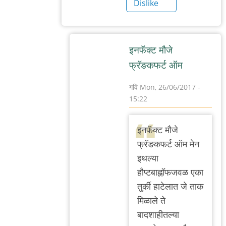
Dislike
इन‌फॅक्ट मौजे
फ्रॅङक‌फ‌र्ट ऑम
गवि
Mon, 26/06/2017 -
15:22
In
reply
इन‌फॅक्ट मौजे
to
फ्रॅङक‌फ‌र्ट ऑम मेन
म‌ठ्ठा
इथल्या
नाय‌.
हौप्ट‌बाह्नॉफ‌ज‌वळ एका
दाट
तुर्की हाटेलात‌ जे ताक
ताक
मिळाले ते
ऊर्फ
बाद‌शाहीत‌ल्या
आय