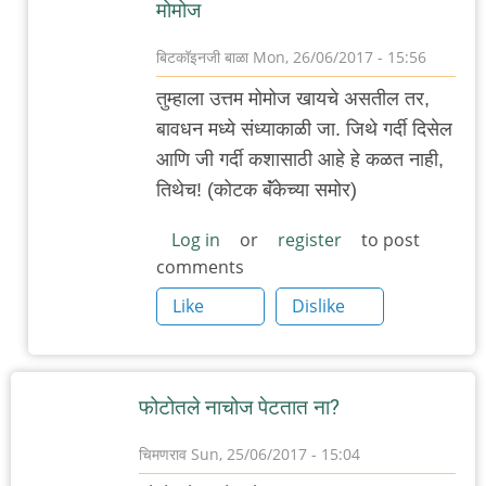
मोमोज
बिटकॉइनजी बाळा
Mon, 26/06/2017 - 15:56
In
तुम्हाला उत्तम मोमोज खायचे असतील तर,
reply
बावधन मध्ये संध्याकाळी जा. जिथे गर्दी दिसेल
to
आणि जी गर्दी कशासाठी आहे हे कळत नाही,
पुण्यात
तिथेच! (कोटक बॅंकेच्या समोर)
डंपलिंग्ज
किंवा
Log in
or
register
to post
comments
मोमो
by
Like
Dislike
आदूबाळ
फोटोतले नाचोज पेटतात ना?
चिमणराव
Sun, 25/06/2017 - 15:04