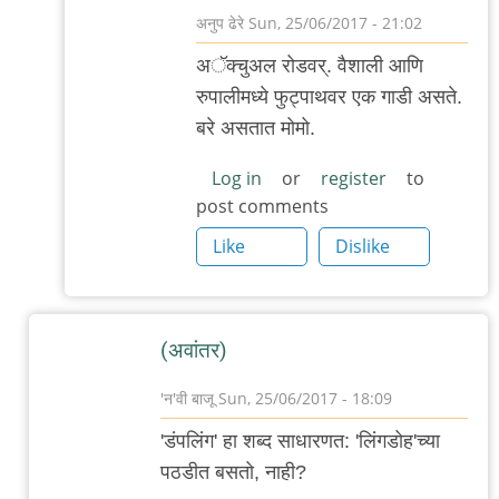
अनुप ढेरे
Sun, 25/06/2017 - 21:02
In
अॅक्चुअल रोड‌व‌र्. वैशाली आणि
reply
रुपालीम‌ध्ये फुट्पाथ‌व‌र एक गाडी अस‌ते.
to
ब‌रे अस‌तात मोमो.
तिथे
कुठे?
Log in
or
register
to
post comments
(म‌ला
जाय‌चं
Like
Dislike
by
आदूबाळ
(अवांतर)
'न'वी बाजू
Sun, 25/06/2017 - 18:09
In
'डंपलिंग' हा शब्द साधारणत: 'लिंगडोह'च्या
reply
पठडीत बसतो, नाही?
to