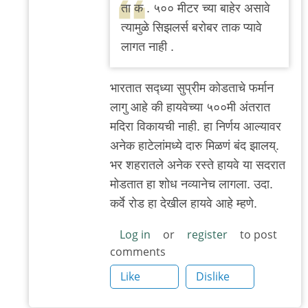
reply
ता क . ५०० मीटर च्या बाहेर असावे
to
त्यामुळे सिझलर्स बरोबर ताक प्यावे
?
लागत नाही .
by
'न'वी
भार‌तात‌ स‌द्ध्या सुप्रीम‌ कोड‌ताचे फ‌र्मान
बाजू
लागु आहे की हाय‌वेच्या ५००मी अंत‌रात
म‌दिरा विकाय‌ची नाही. हा निर्णय आल्याव‌र
अनेक हाटेलांम‌ध्ये दारु मिळ‌ण‌ं ब‌ंद‌ झाल‌य्.
भ‌र‌ श‌ह‌रात‌ले अनेक र‌स्ते हायवे या स‌द‌रात
मोड‌तात हा शोध न‌व्यानेच‌ लाग‌ला. उदा.
क‌र्वे रोड हा देखील‌ हाय‌वे आहे म्ह‌णे.
Log in
or
register
to post
comments
Like
Dislike