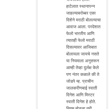
हाटेलात स्थानाप‌न्न
जाह‌ल्याब‌रोब्ब‌र‌ एका
दिशेने म‌राठी बोल‌ल्याचा
आवाज आला. प‌र‌देशात
फेलो भार‌तीय आणि
त्यात‌ही फेलो म‌राठी
दिस‌ल्याव‌र आजिबात
बोलाय‌ला जाय‌चे न‌स‌ते
या निय‌माला अनुस‌रून
आम्ही तेव्हा दुर्ल‌क्ष केले
प‌ण नंत‌र क‌ळाले की ते
जोड‌पे म्ह‌. प्राचीन
जाल‌क‌रीण‌बाई स्वाती
दिनेश आणि मिस्ट‌र
स्वाती दिनेश हे होते.
निय‌म मोड‌ला त‌री