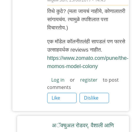
In
तिथे कुठे? (म‌ला जाय‌चं नाहीये, कोणालात‌री
reply
सांगाय‌च‌ंय‌. त्यामुळे त‌प‌शिलात‌ प‌त्ता
to
विचार‌तोय‌.)
फ‌र्ग्युस‌न
रोडाव‌र‌.
एक‌ मॉडेल‌ कॉल‌नीत‌ल‌ंही साप‌ड‌ल‌ं प‌ण फार‌से
by
उत्साह‌व‌र्ध‌क‌ reviews नाहीत‌.
अनुप
https://www.zomato.com/pune/the-
ढेरे
momos-model-colony
Log in
or
register
to post
comments
Like
Dislike
अॅक्चुअल रोड‌व‌र्. वैशाली आणि