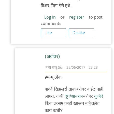
?
बिअर पिता येते इथे .
by
'न'वी
Log in
or
register
to post
comments
बाजू
Like
Dislike
(अवांतर)
'न'वी बाजू
Sun, 25/06/2017 - 23:28
In
हम्म्म्म् ठीक.
reply
to
बादवे सिझलर्स ताकाबरोबर वाईट नाही
होय
लागत. कधी
दूघ/आयरान
बरोबर
कुबिदे
होय
किंवा तत्सम काही खाऊन बघितलेत
,
काय कधी?