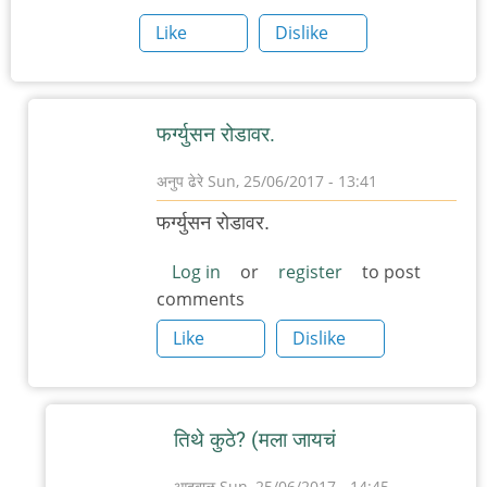
Like
Dislike
फ‌र्ग्युस‌न रोडाव‌र‌.
अनुप ढेरे
Sun, 25/06/2017 - 13:41
In
फ‌र्ग्युस‌न रोडाव‌र‌.
reply
to
Log in
or
register
to post
comments
पुण्यात
डंपलिंग्ज
Like
Dislike
किंवा
मोमो
by
तिथे कुठे? (म‌ला जाय‌चं
आदूबाळ
आदूबाळ
Sun, 25/06/2017 - 14:45