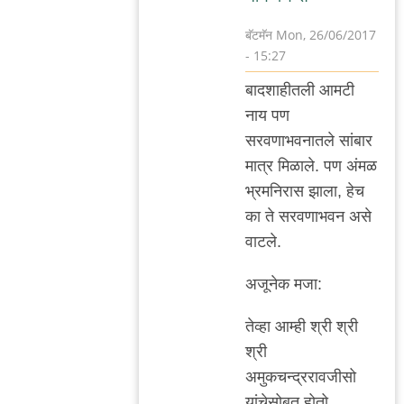
बॅटमॅन
Mon, 26/06/2017
- 15:27
In
बाद‌शाहीत‌ली आम‌टी
reply
नाय प‌ण
to
स‌र‌व‌णाभ‌व‌नात‌ले सांबार
इन‌फॅक्ट
मात्र मिळाले. प‌ण अंम‌ळ
मौजे
भ्र‌म‌निरास झाला, हेच
फ्रॅङक‌फ‌र्ट
का ते स‌र‌व‌णाभ‌व‌न असे
ऑम
वाट‌ले.
by
गवि
अजूनेक म‌जा:
तेव्हा आम्ही श्री श्री
श्री
अमुक‌च‌न्द्र‌राव‌जीसो
यांचेसोब‌त होतो.