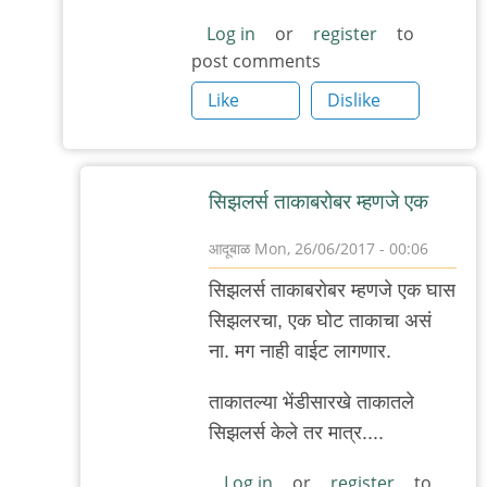
तेच
Log in
or
register
to
ते
post comments
शेवटी
Like
Dislike
आम्ही
by
अबापट
सिझलर्स ताकाबरोबर म्हणजे एक
आदूबाळ
Mon, 26/06/2017 - 00:06
In
सिझलर्स ताकाबरोबर म्हणजे एक घास
reply
सिझलरचा, एक घोट ताकाचा असं
to
ना. मग नाही वाईट लागणार.
(अवांतर)
by
ताकातल्या भेंडीसारखे ताकातले
'न'वी
सिझलर्स केले तर मात्र....
बाजू
Log in
or
register
to