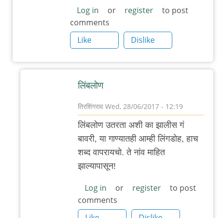
पुण्यात
Log in
or
register
to post
comments
डंपलिंग्ज
किंवा
Like
Dislike
मोमो
by
आदूबाळ
लिंब‌लोण‌
तिरशिंगराव
Wed, 28/06/2017 - 12:19
In
लिंब‌लोण‌ उत‌र‌ता अशी का झालीस गं
reply
बाव‌री, या गाण्यात‌ही आम्ही लिंग‌डोह‌, हाच‌
to
श‌ब्द‌ वाप‌राय‌चो. ते नांव माहित‌
(अवांतर)
झाल्यापासून‌!
by
'न'वी
Log in
or
register
to post
comments
बाजू
Like
Dislike