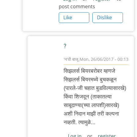
post comments
Like
Dislike
?
'न'वी बाजू
Mon, 26/06/2017 - 00:13
In
सिझलर्स बियरबरोबर म्हणजे
reply
सिझलर्स बियरमध्ये बुचकळून
to
(पारले-जी चहात बुडविल्यासारखे)
सिझलर्स
किंवा शिजवून (ताकातल्या
ताकाबरोबर
साबूदाण्या(च्या लापशी)सारखे)
म्हणजे
अशी निदान माझी तरी कल्पना
एक
नव्हती. त्यामुळे...
by
आदूबाळ
Log in
or
register