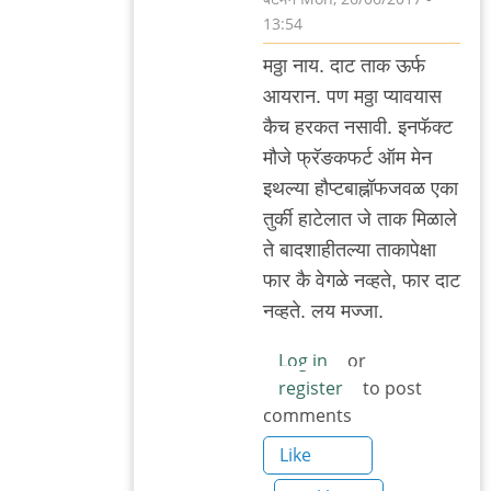
13:54
In
म‌ठ्ठा नाय‌. दाट ताक ऊर्फ
reply
आय‌रान‌. प‌ण म‌ठ्ठा प्याव‌यास
to
कैच ह‌र‌क‌त न‌सावी. इन‌फॅक्ट
तेच
मौजे फ्रॅङक‌फ‌र्ट ऑम मेन
सांगतोय
इथल्या हौप्ट‌बाह्नॉफ‌ज‌वळ एका
by
तुर्की हाटेलात‌ जे ताक मिळाले
'न'वी
ते बाद‌शाहीत‌ल्या ताकापेक्षा
बाजू
फार‌ कै वेग‌ळे न‌व्ह‌ते, फार दाट
न‌व्ह‌ते. ल‌य म‌ज्जा.
Log in
or
register
to post
comments
Like