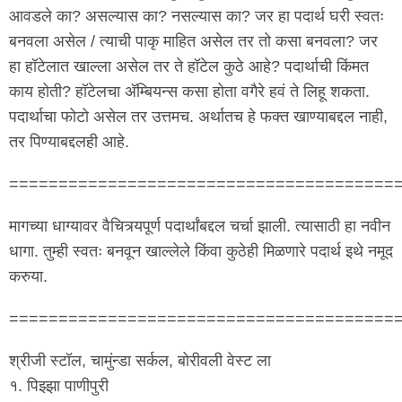
आवडले का? असल्यास का? नसल्यास का? जर हा पदार्थ घरी स्वतः
बनवला असेल / त्याची पाकृ माहित असेल तर तो कसा बनवला? जर
हा हॉटेलात खाल्ला असेल तर ते हॉटेल कुठे आहे? पदार्थाची किंमत
काय होती? हॉटेलचा अ‍ॅम्बियन्स कसा होता वगैरे हवं ते लिहू शकता.
पदार्थाचा फोटो असेल तर उत्तमच. अर्थातच हे फक्त खाण्याबद्दल नाही,
तर पिण्याबद्दलही आहे.
=======================================
माग‌च्या धाग्याव‌र‌ वैचित्र्य‌पूर्ण‌ प‌दार्थांब‌द्द‌ल‌ च‌र्चा झाली. त्यासाठी हा न‌वीन‌
धागा. तुम्ही स्व‌त‌ः ब‌न‌वून‌ खाल्लेले किंवा कुठेही मिळ‌णारे प‌दार्थ‌ इथे न‌मूद‌
क‌रुया.
=======================================
श्रीजी स्टॉल‌, चामुंन्डा स‌र्क‌ल‌, बोरीव‌ली वेस्ट‌ ला
१. पिझ्झा पाणीपुरी