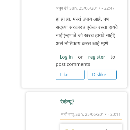
अनुप ढेरे
Sun, 25/06/2017 - 22:47
In
हा हा हा. म‌स्त‌ं उपाय आहे. प‌ण
reply
स‌द्ध्या स‌र‌कार‌च एकेक र‌स्ता हाय‌वे
to
नाही(म्ह‌णजे जो ख‌र‌च हायवे नाही)
हाय‌वेच्या
अस‌ं नोटिफाय क‌र‌त‌ आहे म्ह‌णे.
५००मी
अंत‌रात
Log in
or
register
to
post comments
म
by
Like
Dislike
आदूबाळ
रेव्हेन्यू?
'न'वी बाजू
Sun, 25/06/2017 - 23:11
In
reply