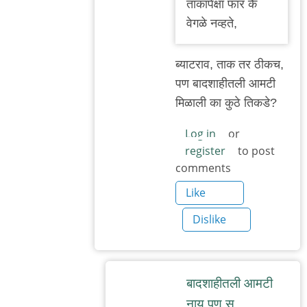
ताकापेक्षा फार‌ कै
by
वेग‌ळे न‌व्ह‌ते,
बॅटमॅन
ब्याटराव, ताक तर ठीकच,
पण बादशाहीतली आमटी
मिळाली का कुठे तिकडे?
Log in
or
register
to post
comments
Like
Dislike
बाद‌शाहीत‌ली आम‌टी
नाय प‌ण स