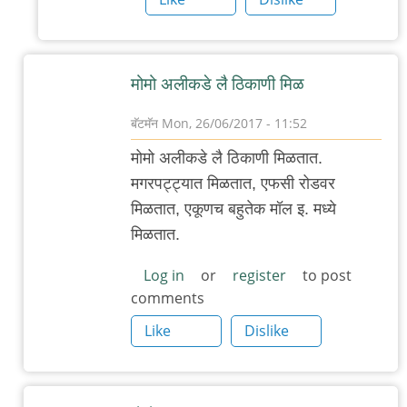
मोमो अलीक‌डे लै ठिकाणी मिळ
बॅटमॅन
Mon, 26/06/2017 - 11:52
In
मोमो अलीक‌डे लै ठिकाणी मिळ‌तात‌.
reply
म‌ग‌र‌प‌ट्ट्यात मिळ‌तात, एफ‌सी रोड‌व‌र
to
मिळ‌तात‌, एकूण‌च ब‌हुतेक मॉल‌ इ. म‌ध्ये
पुण्यात
मिळ‌तात‌.
डंपलिंग्ज
किंवा
Log in
or
register
to post
comments
मोमो
by
Like
Dislike
आदूबाळ