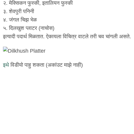
२. मेक्सिक‌न‌ फुस्की, इतालिय‌न‌ फुस्की
३. शेव‌पुरी प‌निनी
४. ज‌ंग‌ल‌ चिझ‌ भेळ‌
५. दिल‌खुश‌ प्लाटर‌ (नाचोस)
इत्यादी प‌दार्थ‌ मिळ‌तात‌. ऐकाय‌ला विचित्र‌ वाट‌ले त‌री च‌व‌ चांग‌ली अस‌ते.
इथे
विडीयो पाहु श‌क‌ता (अकांउट‌ माझे नाही)