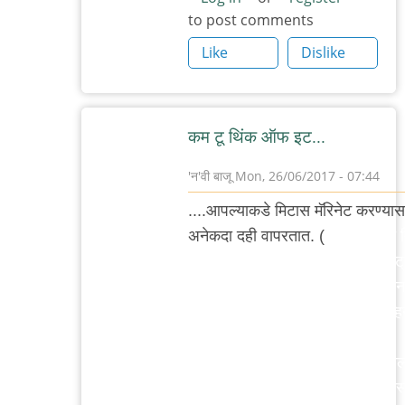
to post comments
Like
Dislike
कम टू थिंक ऑफ इट...
'न'वी बाजू
Mon, 26/06/2017 - 07:44
In
....आपल्याकडे मिटास मॅरिनेट करण्यास
reply
अनेकदा दही वापरतात. (
मला स्वत:ला म
to
दह्यात मॅरिनेशन हा प्रकार फॉर सम स्ट्
सिझलर्स
रीझन फारसा आवडत अँड/ऑर झेपत न
ताकाबरोबर
इज़ अनदर ष्टोरी. आय रादर प्रेफर व्हि
म्हणजे
किंवा
एक
कांदेमिरच्याटोमॅटोचामिक्सरमधूनकाढले
by
किंवा लिंबाचारस किंवा आलेलसणाचीपेस
आदूबाळ