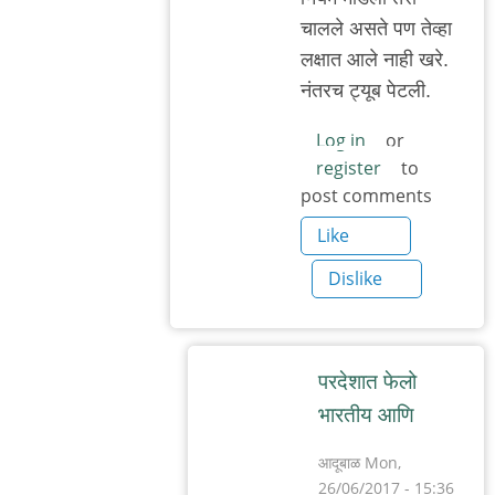
चाल‌ले अस‌ते प‌ण तेव्हा
ल‌क्षात आले नाही ख‌रे.
नंत‌र‌च ट्यूब पेट‌ली.
Log in
or
register
to
post comments
Like
Dislike
प‌र‌देशात फेलो
भार‌तीय आणि
आदूबाळ
Mon,
26/06/2017 - 15:36