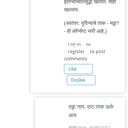
इराण्यांच्यातसुद्धा खातात. मीही
reply
खाल्लंय.
to
तुर्कांच्यात
(अवांतर: पुदिन्याचे ताक - मठ्ठा?
चिक‌न‌ब‌रोब‌र
- ही कॉन्सेप्ट भारी आहे.)
by
Log in
or
बॅटमॅन
register
to post
comments
Like
Dislike
म‌ठ्ठा नाय‌. दाट ताक ऊर्फ
आय
बॅटमॅन
Mon, 26/06/2017 -