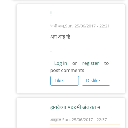
!
'न'वी बाजू
Sun, 25/06/2017 - 22:21
In
अग आई गं!
reply
to
.
ता
Log in
or
register
to
क
post comments
.
Like
Dislike
५००
मीटर
च्या
बाहेर
हाय‌वेच्या ५००मी अंत‌रात म
by
आदूबाळ
Sun, 25/06/2017 - 22:37
अनुप
In