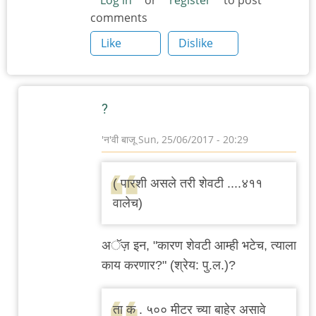
Log in
or
register
to post
comments
Like
Dislike
?
'न'वी बाजू
Sun, 25/06/2017 - 20:29
In
reply
( पारशी असले तरी शेवटी ....४११
to
वालेच)
आज
दुपारी
अॅज़ इन, "कारण शेवटी आम्ही भटेच, त्याला
झामु'ज
काय करणार?" (श्रेय: पु.ल.)?
ला
लंच.
ता क . ५०० मीटर च्या बाहेर असावे
अजून