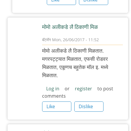
मोमो अलीक‌डे लै ठिकाणी मिळ
बॅटमॅन
Mon, 26/06/2017 - 11:52
In
मोमो अलीक‌डे लै ठिकाणी मिळ‌तात‌.
reply
म‌ग‌र‌प‌ट्ट्यात मिळ‌तात, एफ‌सी रोड‌व‌र
to
मिळ‌तात‌, एकूण‌च ब‌हुतेक मॉल‌ इ. म‌ध्ये
पुण्यात
मिळ‌तात‌.
डंपलिंग्ज
किंवा
Log in
or
register
to post
comments
मोमो
by
Like
Dislike
आदूबाळ