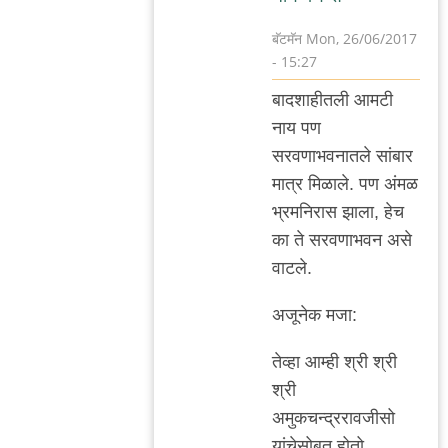
बॅटमॅन
Mon, 26/06/2017
- 15:27
In
बाद‌शाहीत‌ली आम‌टी
reply
नाय प‌ण
to
स‌र‌व‌णाभ‌व‌नात‌ले सांबार
इन‌फॅक्ट
मात्र मिळाले. प‌ण अंम‌ळ
मौजे
भ्र‌म‌निरास झाला, हेच
फ्रॅङक‌फ‌र्ट
का ते स‌र‌व‌णाभ‌व‌न असे
ऑम
वाट‌ले.
by
गवि
अजूनेक म‌जा:
तेव्हा आम्ही श्री श्री
श्री
अमुक‌च‌न्द्र‌राव‌जीसो
यांचेसोब‌त होतो.