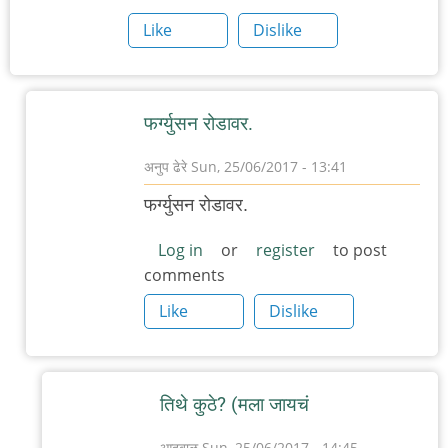
Like
Dislike
फ‌र्ग्युस‌न रोडाव‌र‌.
अनुप ढेरे
Sun, 25/06/2017 - 13:41
In
फ‌र्ग्युस‌न रोडाव‌र‌.
reply
to
Log in
or
register
to post
comments
पुण्यात
डंपलिंग्ज
Like
Dislike
किंवा
मोमो
by
तिथे कुठे? (म‌ला जाय‌चं
आदूबाळ
आदूबाळ
Sun, 25/06/2017 - 14:45