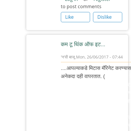
to post comments
Like
Dislike
कम टू थिंक ऑफ इट...
'न'वी बाजू
Mon, 26/06/2017 - 07:44
In
....आपल्याकडे मिटास मॅरिनेट करण्यास
reply
अनेकदा दही वापरतात. (
मला स्वत:ला म
to
दह्यात मॅरिनेशन हा प्रकार फॉर सम स्ट्
सिझलर्स
रीझन फारसा आवडत अँड/ऑर झेपत न
ताकाबरोबर
इज़ अनदर ष्टोरी. आय रादर प्रेफर व्हि
म्हणजे
किंवा
एक
कांदेमिरच्याटोमॅटोचामिक्सरमधूनकाढले
by
किंवा लिंबाचारस किंवा आलेलसणाचीपेस
आदूबाळ