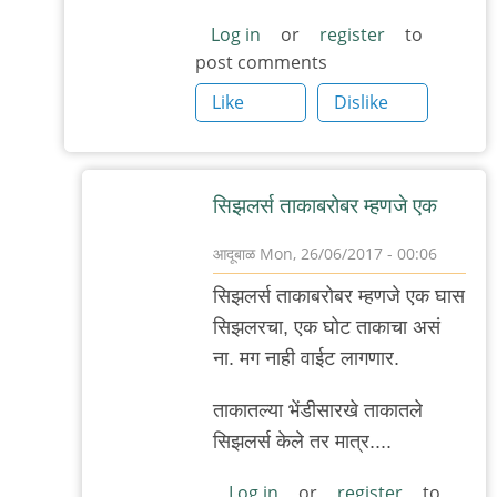
तेच
Log in
or
register
to
ते
post comments
शेवटी
Like
Dislike
आम्ही
by
अबापट
सिझलर्स ताकाबरोबर म्हणजे एक
आदूबाळ
Mon, 26/06/2017 - 00:06
In
सिझलर्स ताकाबरोबर म्हणजे एक घास
reply
सिझलरचा, एक घोट ताकाचा असं
to
ना. मग नाही वाईट लागणार.
(अवांतर)
by
ताकातल्या भेंडीसारखे ताकातले
'न'वी
सिझलर्स केले तर मात्र....
बाजू
Log in
or
register
to