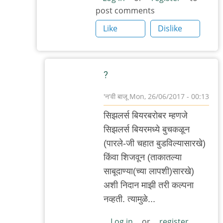
post comments
Like
Dislike
?
'न'वी बाजू
Mon, 26/06/2017 - 00:13
In
सिझलर्स बियरबरोबर म्हणजे
reply
सिझलर्स बियरमध्ये बुचकळून
to
(पारले-जी चहात बुडविल्यासारखे)
सिझलर्स
किंवा शिजवून (ताकातल्या
ताकाबरोबर
साबूदाण्या(च्या लापशी)सारखे)
म्हणजे
अशी निदान माझी तरी कल्पना
एक
नव्हती. त्यामुळे...
by
आदूबाळ
Log in
or
register