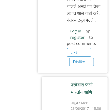
चाल‌ले अस‌ते प‌ण तेव्हा
ल‌क्षात आले नाही ख‌रे.
नंत‌र‌च ट्यूब पेट‌ली.
Log in
or
register
to
post comments
Like
Dislike
प‌र‌देशात फेलो
भार‌तीय आणि
आदूबाळ
Mon,
26/06/2017 - 15:36