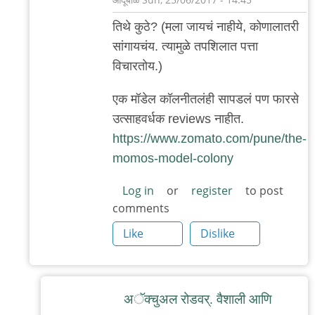
In
तिथे कुठे? (म‌ला जाय‌चं नाहीये, कोणालात‌री
reply
सांगाय‌च‌ंय‌. त्यामुळे त‌प‌शिलात‌ प‌त्ता
to
विचार‌तोय‌.)
फ‌र्ग्युस‌न
रोडाव‌र‌.
एक‌ मॉडेल‌ कॉल‌नीत‌ल‌ंही साप‌ड‌ल‌ं प‌ण फार‌से
by
उत्साह‌व‌र्ध‌क‌ reviews नाहीत‌.
अनुप
https://www.zomato.com/pune/the-
ढेरे
momos-model-colony
Log in
or
register
to post
comments
Like
Dislike
अॅक्चुअल रोड‌व‌र्. वैशाली आणि