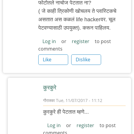
फोटोतले नाचोज पेटतात ना?
( जे काही त्रिकोणी खोचलय ते प्लास्टिकचे
असतात अस कळलं life hackerवर. चूल
पेटवण्यासाठी उपयुक्त). करून पाहिलय.
Log in
or
register
to post
comments
Like
Dislike
कुर‌कुरे
गौराक्का
Tue, 11/07/2017 - 11:12
In
कुर‌कुरे ही पेट‌तात‌ म्ह‌णे...
reply
to
Log in
or
register
to post
comments
फोटोतले