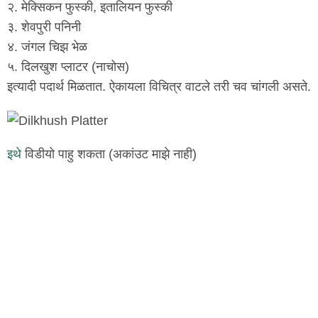
२. मेक्सिक‌न‌ फुस्की, इतालिय‌न‌ फुस्की
३. शेव‌पुरी प‌निनी
४. ज‌ंग‌ल‌ चिझ‌ भेळ‌
५. दिल‌खुश‌ प्लाटर‌ (नाचोस)
इत्यादी प‌दार्थ‌ मिळ‌तात‌. ऐकाय‌ला विचित्र‌ वाट‌ले त‌री च‌व‌ चांग‌ली अस‌ते.
इथे
विडीयो पाहु श‌क‌ता (अकांउट‌ माझे नाही)