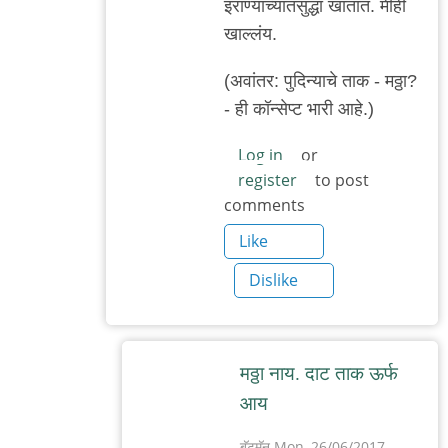
इराण्यांच्यातसुद्धा खातात. मीही
reply
खाल्लंय.
to
तुर्कांच्यात
(अवांतर: पुदिन्याचे ताक - मठ्ठा?
चिक‌न‌ब‌रोब‌र
- ही कॉन्सेप्ट भारी आहे.)
by
Log in
or
बॅटमॅन
register
to post
comments
Like
Dislike
म‌ठ्ठा नाय‌. दाट ताक ऊर्फ
आय
बॅटमॅन
Mon, 26/06/2017 -