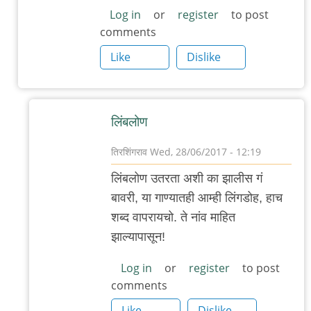
पुण्यात
Log in
or
register
to post
comments
डंपलिंग्ज
किंवा
Like
Dislike
मोमो
by
आदूबाळ
लिंब‌लोण‌
तिरशिंगराव
Wed, 28/06/2017 - 12:19
In
लिंब‌लोण‌ उत‌र‌ता अशी का झालीस गं
reply
बाव‌री, या गाण्यात‌ही आम्ही लिंग‌डोह‌, हाच‌
to
श‌ब्द‌ वाप‌राय‌चो. ते नांव माहित‌
(अवांतर)
झाल्यापासून‌!
by
'न'वी
Log in
or
register
to post
comments
बाजू
Like
Dislike