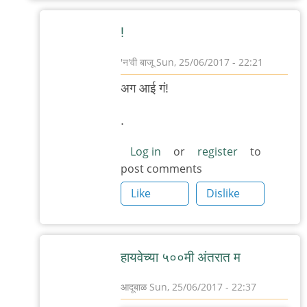
!
'न'वी बाजू
Sun, 25/06/2017 - 22:21
In
अग आई गं!
reply
to
.
ता
Log in
or
register
to
क
post comments
.
Like
Dislike
५००
मीटर
च्या
बाहेर
हाय‌वेच्या ५००मी अंत‌रात म
by
आदूबाळ
Sun, 25/06/2017 - 22:37
अनुप
In