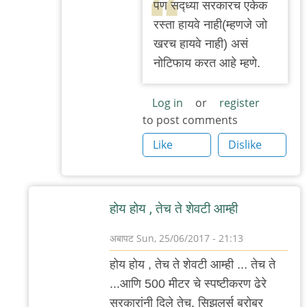
प‌ण स‌द्ध्या स‌र‌कार‌च एकेक
to
र‌स्ता हाय‌वे नाही(म्ह‌णजे जो
हा
ख‌र‌च हायवे नाही) अस‌ं
हा
नोटिफाय क‌र‌त‌ आहे म्ह‌णे.
हा.
म‌स्त‌ं
Log in
or
register
उपाय
to post comments
आहे.
Like
Dislike
प
by
अनुप
होय होय , तेच ते शेवटी आम्ही
ढेरे
अबापट
Sun, 25/06/2017 - 21:13
In
होय होय , तेच ते शेवटी आम्ही ... तेच ते
reply
...आणि 500 मीटर चे स्पष्टीकरण ढेरे
to
सरकारांनी दिले तेच. सिझलर्स बरोबर