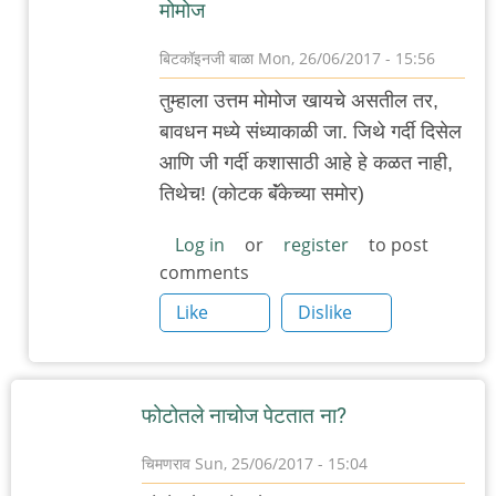
मोमोज
बिटकॉइनजी बाळा
Mon, 26/06/2017 - 15:56
In
तुम्हाला उत्तम मोमोज खायचे असतील तर,
reply
बावधन मध्ये संध्याकाळी जा. जिथे गर्दी दिसेल
to
आणि जी गर्दी कशासाठी आहे हे कळत नाही,
पुण्यात
तिथेच! (कोटक बॅंकेच्या समोर)
डंपलिंग्ज
किंवा
Log in
or
register
to post
comments
मोमो
by
Like
Dislike
आदूबाळ
फोटोतले नाचोज पेटतात ना?
चिमणराव
Sun, 25/06/2017 - 15:04