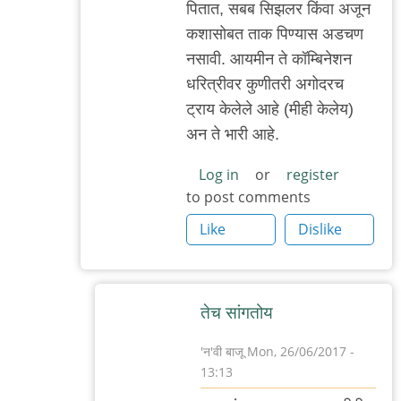
पितात‌, स‌ब‌ब सिझ‌ल‌र किंवा अजून
to
क‌शासोब‌त‌ ताक पिण्यास अड‌च‌ण
सिझलर्स
न‌सावी. आय‌मीन‌ ते कॉम्बिनेश‌न
ताकाबरोबर
ध‌रित्रीव‌र‌ कुणीत‌री अगोद‌र‌च
म्हणजे
ट्राय केलेले आहे (मीही केलेय‌)
एक
अन ते भारी आहे.
by
आदूबाळ
Log in
or
register
to post comments
Like
Dislike
तेच सांगतोय
'न'वी बाजू
Mon, 26/06/2017 -
13:13
In