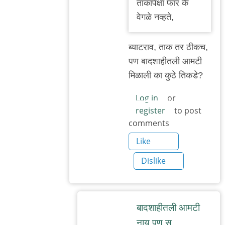
ताकापेक्षा फार‌ कै
by
वेग‌ळे न‌व्ह‌ते,
बॅटमॅन
ब्याटराव, ताक तर ठीकच,
पण बादशाहीतली आमटी
मिळाली का कुठे तिकडे?
Log in
or
register
to post
comments
Like
Dislike
बाद‌शाहीत‌ली आम‌टी
नाय प‌ण स