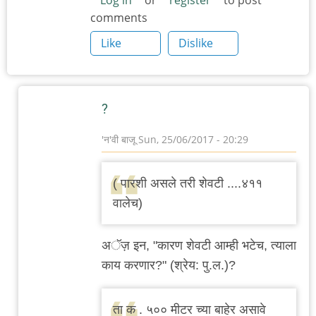
Log in
or
register
to post
comments
Like
Dislike
?
'न'वी बाजू
Sun, 25/06/2017 - 20:29
In
reply
( पारशी असले तरी शेवटी ....४११
to
वालेच)
आज
दुपारी
अॅज़ इन, "कारण शेवटी आम्ही भटेच, त्याला
झामु'ज
काय करणार?" (श्रेय: पु.ल.)?
ला
लंच.
ता क . ५०० मीटर च्या बाहेर असावे
अजून