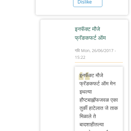
Dislike
इन‌फॅक्ट मौजे
फ्रॅङक‌फ‌र्ट ऑम
गवि
Mon, 26/06/2017 -
15:22
In
reply
इन‌फॅक्ट मौजे
to
फ्रॅङक‌फ‌र्ट ऑम मेन
म‌ठ्ठा
इथल्या
नाय‌.
हौप्ट‌बाह्नॉफ‌ज‌वळ एका
दाट
तुर्की हाटेलात‌ जे ताक
ताक
मिळाले ते
ऊर्फ
बाद‌शाहीत‌ल्या
आय