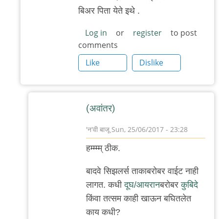
?
बिअर पिता येते इथे .
by
'न'वी
Log in
or
register
to post
comments
बाजू
Like
Dislike
(अवांतर)
'न'वी बाजू
Sun, 25/06/2017 - 23:28
In
हम्म्म्म् ठीक.
reply
to
बादवे सिझलर्स ताकाबरोबर वाईट नाही
होय
लागत. कधी
दूघ/आयरान
बरोबर
कुबिदे
होय
किंवा तत्सम काही खाऊन बघितलेत
,
काय कधी?