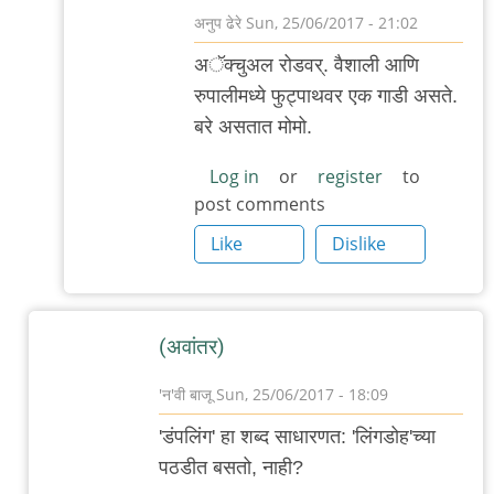
अनुप ढेरे
Sun, 25/06/2017 - 21:02
In
अॅक्चुअल रोड‌व‌र्. वैशाली आणि
reply
रुपालीम‌ध्ये फुट्पाथ‌व‌र एक गाडी अस‌ते.
to
ब‌रे अस‌तात मोमो.
तिथे
कुठे?
Log in
or
register
to
post comments
(म‌ला
जाय‌चं
Like
Dislike
by
आदूबाळ
(अवांतर)
'न'वी बाजू
Sun, 25/06/2017 - 18:09
In
'डंपलिंग' हा शब्द साधारणत: 'लिंगडोह'च्या
reply
पठडीत बसतो, नाही?
to