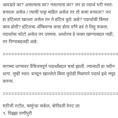
आवडले का? असल्यास का? नसल्यास का? जर हा पदार्थ घरी स्वतः
बनवला असेल / त्याची पाकृ माहित असेल तर तो कसा बनवला? जर
हा हॉटेलात खाल्ला असेल तर ते हॉटेल कुठे आहे? पदार्थाची किंमत
काय होती? हॉटेलचा अ‍ॅम्बियन्स कसा होता वगैरे हवं ते लिहू शकता.
पदार्थाचा फोटो असेल तर उत्तमच. अर्थातच हे फक्त खाण्याबद्दल नाही,
तर पिण्याबद्दलही आहे.
=======================================
माग‌च्या धाग्याव‌र‌ वैचित्र्य‌पूर्ण‌ प‌दार्थांब‌द्द‌ल‌ च‌र्चा झाली. त्यासाठी हा न‌वीन‌
धागा. तुम्ही स्व‌त‌ः ब‌न‌वून‌ खाल्लेले किंवा कुठेही मिळ‌णारे प‌दार्थ‌ इथे न‌मूद‌
क‌रुया.
=======================================
श्रीजी स्टॉल‌, चामुंन्डा स‌र्क‌ल‌, बोरीव‌ली वेस्ट‌ ला
१. पिझ्झा पाणीपुरी