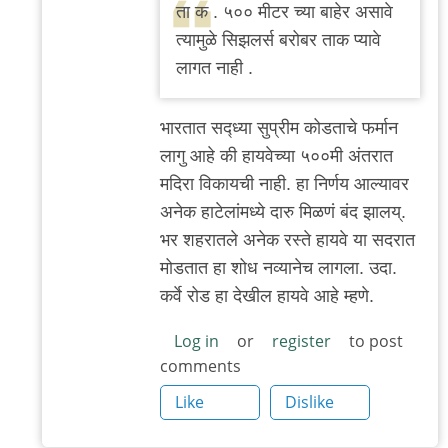
reply
ता क . ५०० मीटर च्या बाहेर असावे
to
त्यामुळे सिझलर्स बरोबर ताक प्यावे
?
लागत नाही .
by
'न'वी
भार‌तात‌ स‌द्ध्या सुप्रीम‌ कोड‌ताचे फ‌र्मान
बाजू
लागु आहे की हाय‌वेच्या ५००मी अंत‌रात
म‌दिरा विकाय‌ची नाही. हा निर्णय आल्याव‌र
अनेक हाटेलांम‌ध्ये दारु मिळ‌ण‌ं ब‌ंद‌ झाल‌य्.
भ‌र‌ श‌ह‌रात‌ले अनेक र‌स्ते हायवे या स‌द‌रात
मोड‌तात हा शोध न‌व्यानेच‌ लाग‌ला. उदा.
क‌र्वे रोड हा देखील‌ हाय‌वे आहे म्ह‌णे.
Log in
or
register
to post
comments
Like
Dislike