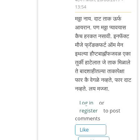
13:54
In
म‌ठ्ठा नाय‌. दाट ताक ऊर्फ
reply
आय‌रान‌. प‌ण म‌ठ्ठा प्याव‌यास
to
कैच ह‌र‌क‌त न‌सावी. इन‌फॅक्ट
तेच
मौजे फ्रॅङक‌फ‌र्ट ऑम मेन
सांगतोय
इथल्या हौप्ट‌बाह्नॉफ‌ज‌वळ एका
by
तुर्की हाटेलात‌ जे ताक मिळाले
'न'वी
ते बाद‌शाहीत‌ल्या ताकापेक्षा
बाजू
फार‌ कै वेग‌ळे न‌व्ह‌ते, फार दाट
न‌व्ह‌ते. ल‌य म‌ज्जा.
Log in
or
register
to post
comments
Like