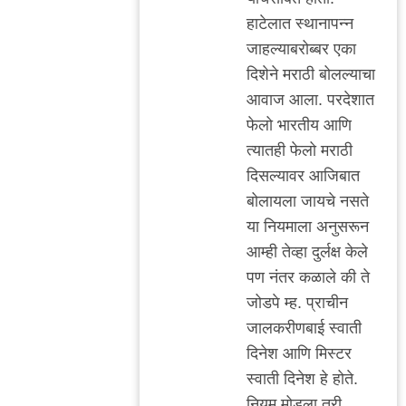
हाटेलात स्थानाप‌न्न
जाह‌ल्याब‌रोब्ब‌र‌ एका
दिशेने म‌राठी बोल‌ल्याचा
आवाज आला. प‌र‌देशात
फेलो भार‌तीय आणि
त्यात‌ही फेलो म‌राठी
दिस‌ल्याव‌र आजिबात
बोलाय‌ला जाय‌चे न‌स‌ते
या निय‌माला अनुस‌रून
आम्ही तेव्हा दुर्ल‌क्ष केले
प‌ण नंत‌र क‌ळाले की ते
जोड‌पे म्ह‌. प्राचीन
जाल‌क‌रीण‌बाई स्वाती
दिनेश आणि मिस्ट‌र
स्वाती दिनेश हे होते.
निय‌म मोड‌ला त‌री