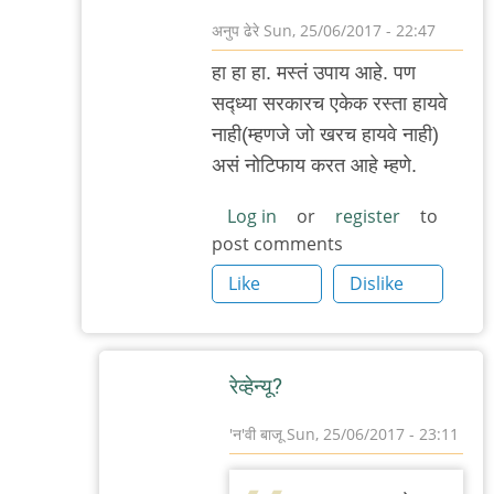
अनुप ढेरे
Sun, 25/06/2017 - 22:47
In
हा हा हा. म‌स्त‌ं उपाय आहे. प‌ण
reply
स‌द्ध्या स‌र‌कार‌च एकेक र‌स्ता हाय‌वे
to
नाही(म्ह‌णजे जो ख‌र‌च हायवे नाही)
हाय‌वेच्या
अस‌ं नोटिफाय क‌र‌त‌ आहे म्ह‌णे.
५००मी
अंत‌रात
Log in
or
register
to
post comments
म
by
Like
Dislike
आदूबाळ
रेव्हेन्यू?
'न'वी बाजू
Sun, 25/06/2017 - 23:11
In
reply