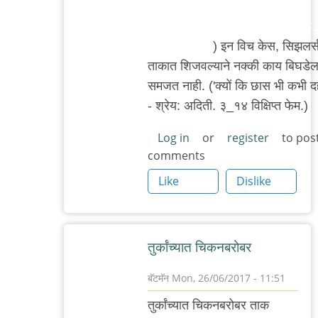
किंवा समकॉंबिनेशनऑफदिअबव, पण
एनीथिंगरादरनॉटलॅक्टिकअॅसिडबेस्ड.
माझे एक सोडा.
) इन विच केस, सिझलर्
ताकात शिजवल्याने नक्की काय बिघडेल,
समजत नाही. ('क्यों कि छास भी कभी द
- श्रेय: अदिती. ३_१४ विक्षिप्त फेम.)
Log in
or
register
to pos
comments
Like
Dislike
तुर्कांच्यात चिक‌न‌ब‌रोब‌र
बॅटमॅन
Mon, 26/06/2017 - 11:51
In
तुर्कांच्यात चिक‌न‌ब‌रोब‌र ताक
reply