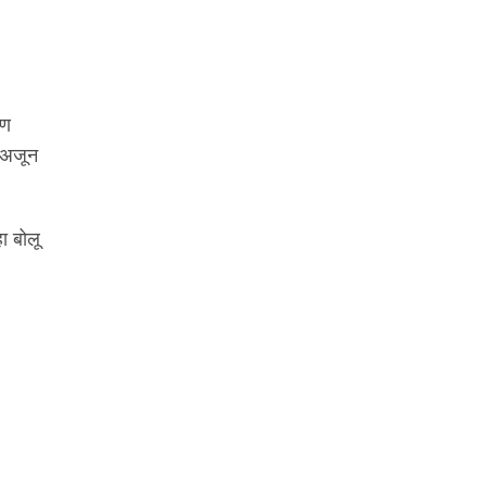
पण
स अजून
ा बोलू