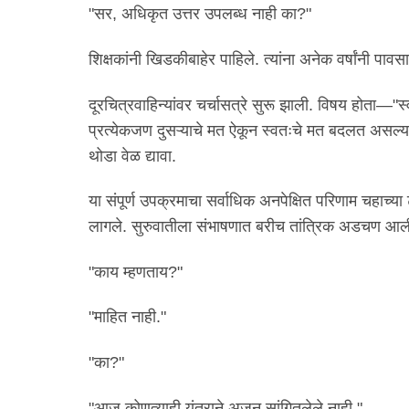
"सर, अधिकृत उत्तर उपलब्ध नाही का?"
शिक्षकांनी खिडकीबाहेर पाहिले. त्यांना अनेक वर्षांनी प
दूरचित्रवाहिन्यांवर चर्चासत्रे सुरू झाली. विषय होता—"स
प्रत्येकजण दुसऱ्याचे मत ऐकून स्वतःचे मत बदलत असल्यान
थोडा वेळ द्यावा.
या संपूर्ण उपक्रमाचा सर्वाधिक अनपेक्षित परिणाम चहाच्या
लागले. सुरुवातीला संभाषणात बरीच तांत्रिक अडचण आल
"काय म्हणताय?"
"माहित नाही."
"का?"
"आज कोणत्याही यंत्राने अजून सांगितलेले नाही."