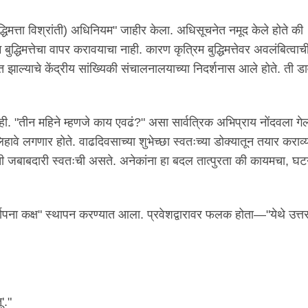
्धिमत्ता विश्रांती) अधिनियम" जाहीर केला. अधिसूचनेत नमूद केले होते की
ुद्धिमत्तेचा वापर करावयाचा नाही. कारण कृत्रिम बुद्धिमत्तेवर अवलंबित्वाच
 झाल्याचे केंद्रीय सांख्यिकी संचालनालयाच्या निदर्शनास आले होते. ती ड
ी. "तीन महिने म्हणजे काय एवढं?" असा सार्वत्रिक अभिप्राय नोंदवला गे
ावे लगणार होते. वाढदिवसाच्या शुभेच्छा स्वतःच्या डोक्यातून तयार कराव्
ी जबाबदारी स्वतःची असते. अनेकांना हा बदल तात्पुरता की कायमचा, घट
्स्थापना कक्ष" स्थापन करण्यात आला. प्रवेशद्वारावर फलक होता—"येथे उत्
'."