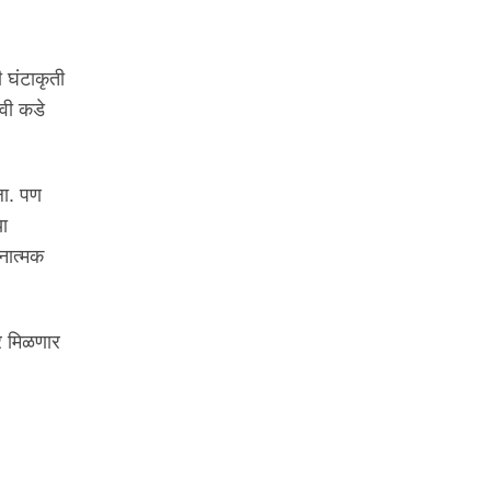
ी घंटाकृती
ावी कडे
ला. पण
या
नात्मक
तर मिळणार