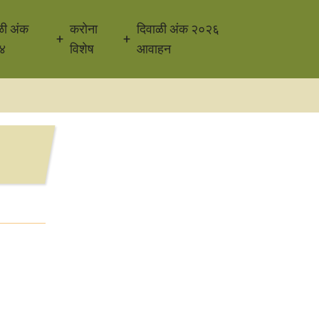
ळी अंक
करोना
दिवाळी अंक २०२६
४
विशेष
आवाहन