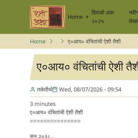
Skip
Main
to
दिवाळी अंक
नवी
Home
navigation
main
२०२५
लेख
content
Home
ए०आय० वंचितांची ऐशी तैशी
ए०आय० वंचितांची ऐशी तैश
तर्कतीर्थ
Wed, 08/07/2026 - 09:54
3 minutes
ए०आय० वंचितांची ऐशी तैशी
===============
सन २०३८...