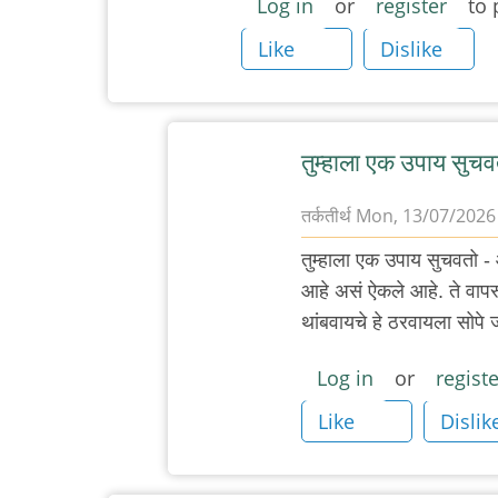
Log in
or
register
to 
Like
Dislike
तुम्हाला एक उपाय सुचव
तर्कतीर्थ
Mon, 13/07/2026 
In
तुम्हाला एक उपाय सुचवतो - 
reply
आहे असं ऐकले आहे. ते वापरू
to
थांबवायचे हे ठरवायला सोपे
मांजरांची
भांडणं
Log in
or
registe
by
Like
Dislik
३_१४
विक्षिप्त
अदिती