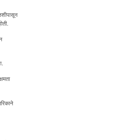
तुळशीपासून
होती.
ीन
ा.
्षमता
गरिकाने