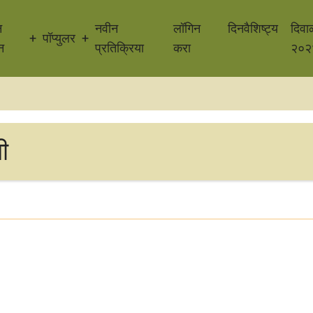
न
नवीन
लॉगिन
दिनवैशिष्ट्य
दिवा
पॉप्युलर
न
प्रतिक्रिया
करा
२०२
ी