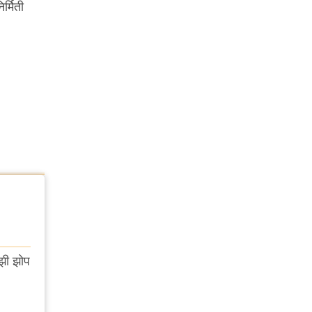
्मिती
ाझी झोप