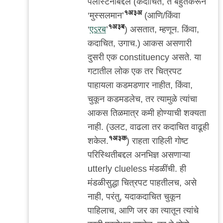
पॅलेस्टिनींबद्दल (कदाचित, ते बहुतकरून
१अ३अ
‘मुस्सलमान’
(आणि/किंवा
१अ३ब
‘
एऽरब
’
) असतात, म्हणून. किंवा,
कदाचित, उगाच.) आकस असणारी
दुसरी एक constituency असते. या
गटातील लोक एक तर चित्रपट
पाहायला कडमडणार नाहीत, किंवा,
चुकून कडमडलेच, तर त्यामुळे त्यांचा
आकस तिळमात्र कमी होण्याची शक्यता
नाही. (उलट, वाढला तर कदाचित वाढूही
१अ३क
शकेल.
) राहता राहिली गोष्ट
परिस्थितीबद्दल अनभिज्ञ असणाऱ्या
utterly clueless मंडळींची. ही
मंडळीसुद्धा चित्रपट पाहतीलच, असे
नाही, परंतु, यदाकदाचित चुकून
पाहिलाच, आणि जर का त्यातून त्यांचे