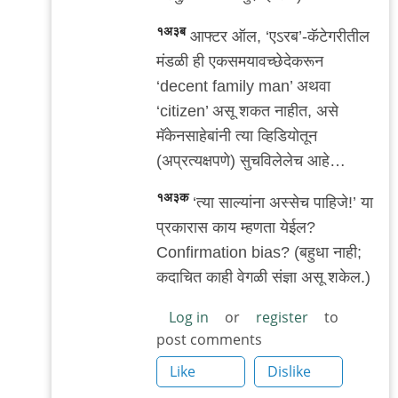
१अ३ब
आफ्टर ऑल, ‘एऽरब’-कॅटेगरीतील
मंडळी ही एकसमयावच्छेदेकरून
‘decent family man’ अथवा
‘citizen’ असू शकत नाहीत, असे
मॅकेनसाहेबांनी त्या व्हिडियोतून
(अप्रत्यक्षपणे) सुचविलेलेच आहे…
१अ३क
‘त्या साल्यांना अस्सेच पाहिजे!’ या
प्रकारास काय म्हणता येईल?
Confirmation bias? (बहुधा नाही;
कदाचित काही वेगळी संज्ञा असू शकेल.)
Log in
or
register
to
post comments
Like
Dislike