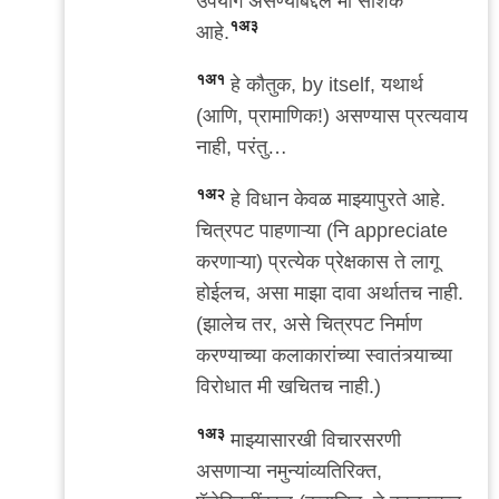
उपयोग असण्याबद्दल मी साशंक
१अ३
आहे.
१अ१
हे कौतुक, by itself, यथार्थ
(आणि, प्रामाणिक!) असण्यास प्रत्यवाय
नाही, परंतु…
१अ२
हे विधान केवळ माझ्यापुरते आहे.
चित्रपट पाहणाऱ्या (नि appreciate
करणाऱ्या) प्रत्येक प्रेक्षकास ते लागू
होईलच, असा माझा दावा अर्थातच नाही.
(झालेच तर, असे चित्रपट निर्माण
करण्याच्या कलाकारांच्या स्वातंत्र्याच्या
विरोधात मी खचितच नाही.)
१अ३
माझ्यासारखी विचारसरणी
असणाऱ्या नमुन्यांव्यतिरिक्त,