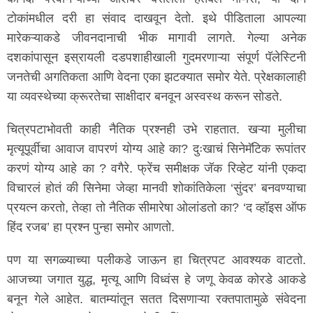
टोकांमधील दरी हा संवाद दाखवून देतो. इथे पीडिताला आपल्या
मारेकऱ्याकडे जीवनदानाची भीक मागावी लागते. गेल्या अनेक
दशकांपासून इस्रायली दडपशाहीखाली गुदमरणाऱ्या संपूर्ण पॅलेस्टिनी
जनतेची अगतिकता आणि वेदना एका झटक्यात समोर येते. प्रेक्षकालाही
या व्यवस्थेच्या क्रूरतेचा साक्षीदार बनवून अस्वस्थ करून सोडते.
चित्रपटाभोवती काही नैतिक प्रश्नही उभे राहतात. खऱ्या मुलीचा
मृत्यूपूर्वीचा आवाज वापरणं योग्य आहे का? दुःखाचं सिनेमॅटिक रूपांतर
करणं योग्य आहे का ? वगैरे. फ्रेंच समीक्षक जॅक रिव्हेट यांनी एकदा
विचारलं होतं की सिनेमा जेव्हा मानवी शोकांतिकेला ‘सुंदर’ बनवण्याचा
प्रयत्न करतो, तेव्हा तो नैतिक सीमारेषा ओलांडतो का? ‘द व्हॉइस ऑफ
हिंद रजब’ हा प्रश्न पुन्हा समोर आणतो.
पण या सगळ्याच्या पलीकडे जाऊन हा चित्रपट आवश्यक वाटतो.
आजच्या जगात युद्ध, मृत्यू आणि विध्वंस हे जणू केवळ कोरडे आकडे
बनून गेले आहेत. बातम्यांतून सतत दिसणाऱ्या रक्तपातामुळे संवेदना