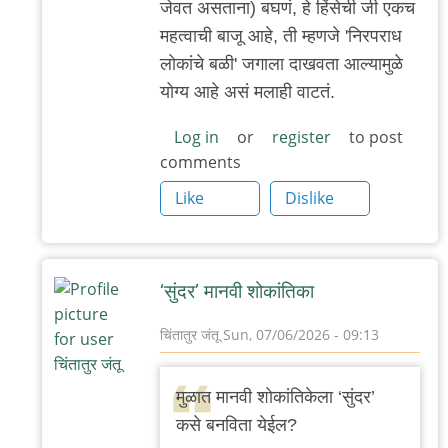
जेवत असताना) बघणं, हे हिंसेची जी एकच
महत्वाची बाजू आहे, ती म्हणजे 'निरपराध
लोकांचे बळी' जगाला दाखवता आल्यामुळे
योग्य आहे असं मलाही वाटतं.
Log in
or
register
to post
comments
Like
Dislike
‘सुंदर’ मानवी शोकांतिका
चिंतातुर जंतू
Sun, 07/06/2026 - 09:13
In
reply
मुळात मानवी शोकांतिकेला ‘सुंदर’
to
कसे बनविता येईल?
?