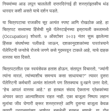
नियमांच्या आड लपून चाललेली दप्तरदिरंगाई ही शस्त्रांइतकीच थंड
धारदार कशी असते याचे दर्शन घडते.
या चित्रपटाचा राजकीय सूर अत्यंत स्पष्ट आणि रोखठोक आहे. हा
चित्रपट सध्याच्या हिंसेची मुळे पॅलेस्टाईनच्या इस्रायली कब्जामध्ये
(Occupation) शोधतो. ७ ऑक्टोबर २०२३ नंतर सुरू झालेल्या
हिंसक संघर्षाच्या पलीकडे जाऊन, दशकानुदशकांच्या पारतंत्र्याने
पॅलेस्टिनी जनतेचे रोजचे जगणे कसे गुदमरवून टाकले आहे, याचे दाहक
वास्तव यात दिसते.
चित्रपटातील एक स्वयंसेवक हताश होऊन, संतापून विचारतो, “ज्यांनी
त्यांना मारलं, त्यांच्याशीच समन्वय कसा साधायचा?” त्यावर दुसरा
पॅलेस्टिनी कर्मचारी अत्यंत शांतपणे पण तितक्याच दुःखाने उत्तर देतो,
“हेच आपलं वास्तव आहे.” हा हतबल संवाद ऐकताना प्रेक्षकांच्या
अंगावर काटा आल्याशिवाय राहत नाही. एका बाजूला निष्पाप लहान
मुलांचा जीव घेणारी क्रूर शस्त्रास्त्रे आणि दुसऱ्या बाजूला केवळ
कागदी परवानग्यांच्या आशेवर बसलेली हतबल माणसे; या दोन