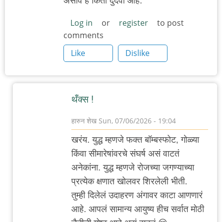
असावं हे किती दुर्दैवी आहे.
Log in
or
register
to post
comments
Like
Dislike
थँक्स !
हारुन शेख
Sun, 07/06/2026 - 19:04
In
खरंय. युद्ध म्हणजे फक्त बॉम्बस्फोट, गोळ्या
reply
किंवा सीमारेषांवरचे संघर्ष असं वाटतं
to
अनेकांना. युद्ध म्हणजे रोजच्या जगण्याच्या
समीक्षा
प्रत्येक क्षणात खोलवर शिरलेली भीती.
आवडली
तुम्ही दिलेलं उदाहरण अंगावर काटा आणणारं
by
आहे. आपलं सामान्य आयुष्य हीच सर्वात मोठी
सई