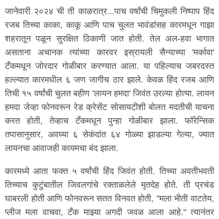
जानेवारी २०२४ ची ती काळरात्र...पाच वर्षांची चिमुकली निष्पाप हिंद
रजब तिच्या काका, काकू आणि पाच चुलत भावंडांसह कारमधून गाझा
शहरातून पळून सुरक्षित ठिकाणी जात होती. तेल अल-हवा भागात
असताना अचानक त्यांच्या कारवर इस्रायली सैन्याच्या 'मर्कावा'
टँकमधून जोरदार गोळीबार करण्यात आला. या पहिल्याच जबरदस्त
हल्ल्यात कारमधील ६ जण जागीच ठार झाले. केवळ हिंद रजब आणि
तिची १५ वर्षांची चुलत बहीण 'लायन हमदा' जिवंत उरल्या होत्या. लायन
हमदा जेव्हा फोनवरून रेड क्रेसेंट सोसायटीशी बोलत मदतीची याचना
करत होती, तेव्हाच टँकमधून पुन्हा गोळीबार झाला. फॉरेन्सिक
तपासानुसार, अवघ्या ६ सेकंदांत ६४ गोळ्या झाडल्या गेल्या, ज्यात
लायनचा आवाजही कायमचा बंद झाला.
कारमध्ये आता फक्त ५ वर्षांची हिंद जिवंत होती. तिच्या अवतीभवती
तिच्याच कुटुंबातील जिवलगांचे रक्ताळलेले मृतदेह होते. ती प्रचंड
घाबरली होती आणि फोनवरून सतत विनवत होती, "मला भीती वाटतेय,
प्लीज मला वाचवा, टँक माझ्या अगदी जवळ आला आहे." त्यानंतर