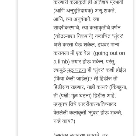
करणारी कलाकृती ही अतिशय प्रभावी
(आणि अनुभूतिदायक) असू शकते,
आणि, त्या अनुषंगाने, त्या
सादरीकरणाचे
, त्या
कलाकृतीचे
वर्णन
(कोठल्याशा निकषाने) कदाचित ‘सुंदर’
असे करता येऊ शकेल, इथवर मान्य
करायला मी एक वेळ (going out on
a limb) तयार होऊ शकेन. परंतु,
त्यामुळे
मूळ घटना
ही ‘सुंदर’ कशी होईल
(किंवा केली जाईल)? ती हिडीस ती
हिडीसच राहणार, नाही काय? (किंबहुना,
ती (पक्षी: मूळ घटना) हिडीस आहे,
म्हणूनच तिचे सादरीकरण/तिच्यावर
बेतलेली कलाकृती ‘सुंदर’ होऊ शकते,
नव्हे काय?)
(समांतर उदाहरण घ्यायचे, तर,