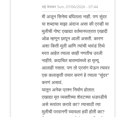
सई केसकर
Sun, 07/06/2026 - 07:44
In
मी अजून सिनेमा बघितला नाही. पण सुंदर
reply
या शब्दाचा माझा अंदाज असा की एरव्ही या
to
मुलीची गोष्ट एखाद्या वर्तमानपत्रात एखादी
?
ओळ म्हणून छापून आली असती. कारण
by
अशा किती मुली आणि त्यांची भावंडं तिथे
'न'वी
मरत आहेत त्याला काही गणतीच उरली
बाजू
नाहीये. कदाचित बातम्यांमध्ये हा मृत्यू
आलाही नसता. पण तो प्रसंग घेऊन त्यावर
एक कलाकृती तयार करणं हे त्याला "सुंदर"
करणं असावं.
यातून अनेक प्रश्न निर्माण होतात:
एखाद्या मृत व्यक्तीच्या शेवटच्या धडपडीचे
असे रूपांतर करावे का? त्यासाठी त्या
मुलीची परवानगी घ्यायला हवी होती का?