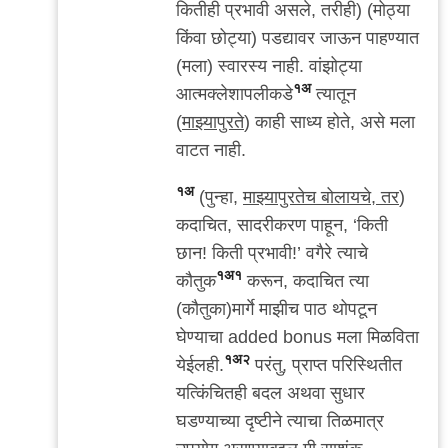
कितीही प्रभावी असले, तरीही) (मोठ्या
किंवा छोट्या) पडद्यावर जाऊन पाहण्यात
(मला) स्वारस्य नाही. वांझोट्या
१अ
आत्मक्लेशापलीकडे
त्यातून
(
माझ्यापुरते
) काही साध्य होते, असे मला
वाटत नाही.
१अ
(पुन्हा,
माझ्यापुरतेच बोलायचे, तर
)
कदाचित, सादरीकरण पाहून, ‘किती
छान! किती प्रभावी!’ वगैरे त्याचे
१अ१
कौतुक
करून, कदाचित त्या
(कौतुका)मार्गे माझीच पाठ थोपटून
घेण्याचा added bonus मला मिळविता
१अ२
येईलही.
परंतु, प्राप्त परिस्थितीत
यत्किंचितही बदल अथवा सुधार
घडण्याच्या दृष्टीने त्याचा तिळमात्र