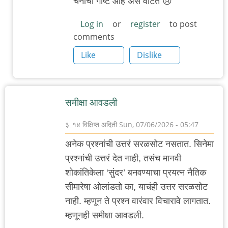
चैनीची गोष्ट आहे असं वाटतं 😢
केसकर
Log in
or
register
to post
comments
Like
Dislike
समीक्षा आवडली
३_१४ विक्षिप्त अदिती
Sun, 07/06/2026 - 05:47
अनेक प्रश्नांची उत्तरं सरळसोट नसतात. सिनेमा
प्रश्नांची उत्तरं देत नाही, तसंच मानवी
शोकांतिकेला ‘सुंदर’ बनवण्याचा प्रयत्न नैतिक
सीमारेषा ओलांडतो का, याचंही उत्तर सरळसोट
नाही. म्हणून ते प्रश्न वारंवार विचारावे लागतात.
म्हणूनही समीक्षा आवडली.