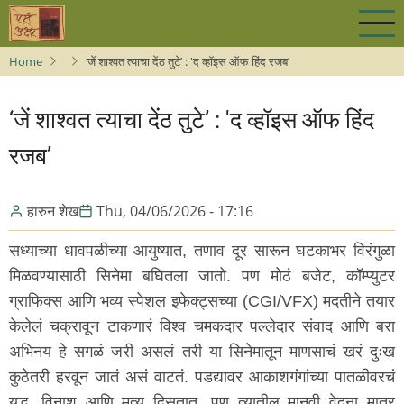
Skip
to
main
Home
‘जें शाश्वत त्याचा देंठ तुटे’ : 'द व्हॉइस ऑफ हिंद रजब’
content
‘जें शाश्वत त्याचा देंठ तुटे’ : 'द व्हॉइस ऑफ हिंद
रजब’
हारुन शेख
Thu, 04/06/2026 - 17:16
सध्याच्या धावपळीच्या आयुष्यात, तणाव दूर सारून घटकाभर विरंगुळा
मिळवण्यासाठी सिनेमा बघितला जातो. पण मोठं बजेट, कॉम्प्युटर
ग्राफिक्स आणि भव्य स्पेशल इफेक्ट्सच्या (CGI/VFX) मदतीने तयार
केलेलं चक्रावून टाकणारं विश्व चमकदार पल्लेदार संवाद आणि बरा
अभिनय हे सगळं जरी असलं तरी या सिनेमातून माणसाचं खरं दुःख
कुठेतरी हरवून जातं असं वाटतं. पडद्यावर आकाशगंगांच्या पातळीवरचं
युद्ध, विनाश आणि मृत्यू दिसतात, पण त्यातील मानवी वेदना मात्र