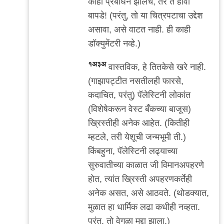
काही प्रबोधन झालेच, तर ते होवो
बापडे! (परंतु, तो या चित्रपटाचा उद्देश
असावा, असे वाटत नाही. ही काही
डॉक्युमेंटरी नव्हे.)
१अ३अ
वास्तविक, हे तितकेसे खरे नाही.
(गाझापट्टीत नसतीलही फारसे,
कदाचित, परंतु) पॅलेस्टिनी लोकांत
(विशेषेकरून वेस्ट बँकच्या बाजूस)
ख्रिस्तीही अनेक आहेत. (कितीही
म्हटले, तरी येशूची जन्मभूमी ती.)
किंबहुना, पॅलेस्टिनी लढ्याच्या
सुरुवातीच्या काळात जी विमानअपहरणे
होत, त्यांत ख्रिस्ती अपहरणकर्तेही
अनेक असत, असे आठवते. (थोडक्यात,
मुळात हा धार्मिक लढा कधीही नव्हता.
परंतु, तो वेगळा मुद्दा झाला.)