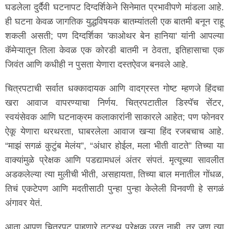
घडलेला दुर्दैवी घटनापट दिग्दर्शिकेने सिनेमात प्रभावीपणे मांडला आहे.
ही घटना केवळ जागतिक युद्धविषयक बातम्यांतली एक बातमी बनून राहू
शकली असती; पण दिग्दर्शिका 'काओथर बेन हानिया' यांनी आपल्या
कॅमेऱ्यातून तिला केवळ एक कोरडी बातमी न ठेवता, इतिहासाचा एक
जिवंत आणि कधीही न पुसता येणारा दस्तऐवज बनवले आहे.
चित्रपटाची सर्वात धक्कादायक आणि वादग्रस्त गोष्ट म्हणजे हिंदचा
खरा आवाज वापरण्याचा निर्णय. चित्रपटातील डिस्पॅच सेंटर,
स्वयंसेवक आणि घटनाक्रम कलाकारांनी साकारले आहेत; पण फोनवर
ऐकू येणारा थरथरता, घाबरलेला आवाज खऱ्या हिंद रजबचाच आहे.
“माझं सगळं कुटुंब मेलंय”, “अंधार होईल, मला भीती वाटते” तिच्या या
वाक्यांमुळे प्रेक्षक आणि पडद्यामधलं अंतर संपतं. मृत्यूच्या सावलीत
अडकलेल्या त्या मुलीची भीती, असहायता, तिच्या बाल मनातील गोंधळ,
तिचं एकटेपण आणि मदतीसाठी पुन्हा पुन्हा केलेली विनवणी हे सगळं
अंगावर येतं.
आता आपण चित्रपट पाहणारे तटस्थ प्रेक्षक उरत नाही, तर जणू त्या