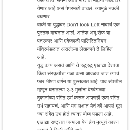
कालच हा सिनेमा आता भारतात मोठ्या पडद्यावर
येणार आहे असं पेपरमध्ये वाचलं. त्यामुळे नक्की
बघणार.
बाकी या युद्धावर Don't look Left नावाचं एक
पुस्तक वाचनात आलं. आतेफ अबू सैफ या
पत्रकार आणि एकेकाळी पालिस्तिनियन
मंत्रिमंडळात असलेल्या लेखकाने ते लिहिलं
आहे.
युद्ध काय असतं आणि ते हळूहळू एखाद्या देशाचा
किंवा संस्कृतीचा गळा कसा आवळत जातं त्याचं
फार भीषण वर्णन या पुस्तकात आहे. पाव संपतील
म्हणून घरातल्या २-३ मुलांना वेगवेगळ्या
दुकानांच्या रांगेत उभं करून आपणही एका रांगेत
उभं राहायचं. आणि मग लक्षात येतं की आपलं मूल
ज्या रांगेत उभं होतं त्यावर बॉम्ब पडला आहे.
एखाद्या राष्ट्रात जन्माला येणं हेच मृत्यूचं कारण