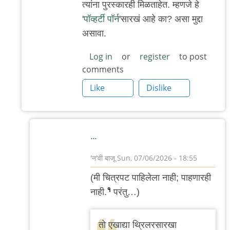
त्यांना पुरस्कारही मिळताहेत. म्हणजे हे
'
पॉव्हर्टी पॉर्न
'सारखं आहे का? असा मुद्दा
असावा.
Log in
or
register
to post
comments
Like
Dislike
…
'न'वी बाजू
Sun, 07/06/2026 - 18:55
In
(मी चित्रपट पाहिलेला नाही; पाहणारही
reply
१
नाही.
परंतु…)
to
‘सुंदर’
तो एखाद्या थ्रिलरसारखा
मानवी