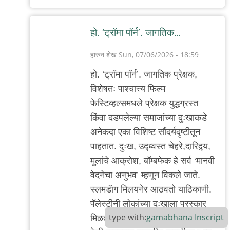
हो. ‘ट्रॉमा पॉर्न’. जागतिक…
हारुन शेख
Sun, 07/06/2026 - 18:59
In
हो. ‘ट्रॉमा पॉर्न’. जागतिक प्रेक्षक,
reply
विशेषतः पाश्चात्त्य फिल्म
to
फेस्टिव्हल्समधले प्रेक्षक युद्धग्रस्त
‘सुंदर’
किंवा दडपलेल्या समाजांच्या दुःखाकडे
मानवी
अनेकदा एका विशिष्ट सौंदर्यदृष्टीतून
शोकांतिका
पाहतात. दुःख, उद्ध्वस्त चेहरे,दारिद्र्य,
by
मुलांचे आक्रोश, बॉम्बफेक हे सर्व ‘मानवी
चिंतातुर
वेदनेचा अनुभव’ म्हणून विकले जाते.
जंतू
स्लमडॅाग मिलयनेर आठवतो याठिकाणी.
पॅलेस्टीनी लोकांच्या दुःखाला पुरस्कार
type with:
gamabhana
Inscript
मिळतात, टाळ्या मिळतात, पण त्याच