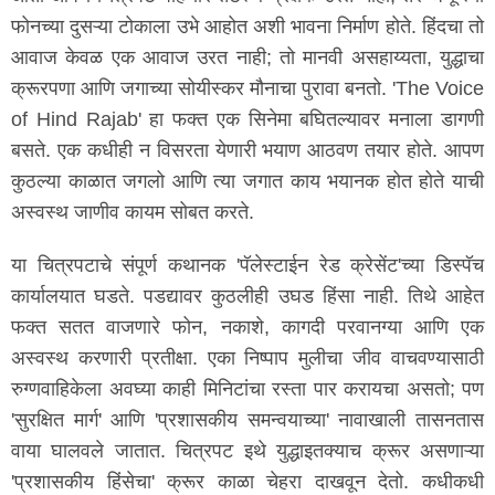
फोनच्या दुसऱ्या टोकाला उभे आहोत अशी भावना निर्माण होते. हिंदचा तो
आवाज केवळ एक आवाज उरत नाही; तो मानवी असहाय्यता, युद्धाचा
क्रूरपणा आणि जगाच्या सोयीस्कर मौनाचा पुरावा बनतो. 'The Voice
of Hind Rajab' हा फक्त एक सिनेमा बघितल्यावर मनाला डागणी
बसते. एक कधीही न विसरता येणारी भयाण आठवण तयार होते. आपण
कुठल्या काळात जगलो आणि त्या जगात काय भयानक होत होते याची
अस्वस्थ जाणीव कायम सोबत करते.
या चित्रपटाचे संपूर्ण कथानक 'पॅलेस्टाईन रेड क्रेसेंट'च्या डिस्पॅच
कार्यालयात घडते. पडद्यावर कुठलीही उघड हिंसा नाही. तिथे आहेत
फक्त सतत वाजणारे फोन, नकाशे, कागदी परवानग्या आणि एक
अस्वस्थ करणारी प्रतीक्षा. एका निष्पाप मुलीचा जीव वाचवण्यासाठी
रुग्णवाहिकेला अवघ्या काही मिनिटांचा रस्ता पार करायचा असतो; पण
'सुरक्षित मार्ग' आणि 'प्रशासकीय समन्वयाच्या' नावाखाली तासनतास
वाया घालवले जातात. चित्रपट इथे युद्धाइतक्याच क्रूर असणाऱ्या
'प्रशासकीय हिंसेचा' क्रूर काळा चेहरा दाखवून देतो. कधीकधी