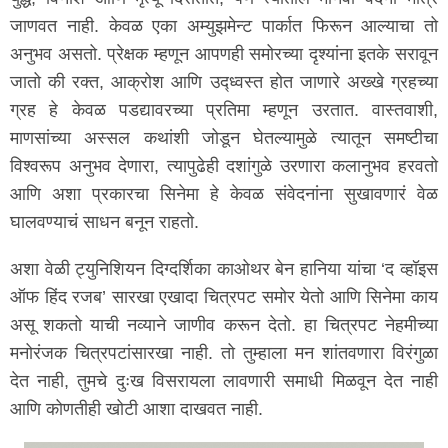
जाणवत नाही. केवळ एका अम्युझमेन्ट पार्कात फिरून आल्याचा तो
अनुभव असतो. प्रेक्षक म्हणून आपणही समोरच्या दृश्यांना इतके सरावून
जातो की रक्त, आक्रोश आणि उद्ध्वस्त होत जाणारे अख्खे ग्रहच्या
ग्रह हे केवळ पडद्यावरच्या प्रतिमा म्हणून उरतात. वास्तवाशी,
माणसांच्या अस्सल कथांशी जोडून घेतल्यामुळे त्यातून समष्टीचा
विश्वरूप अनुभव देणारा, त्यापुढेही दशांगुळे उरणारा कलानुभव हरवतो
आणि अशा प्रकारचा सिनेमा हे केवळ संवेदनांना सुखावणारं वेळ
घालवण्याचं साधन बनून राहतो.
अशा वेळी ट्युनिशियन दिग्दर्शिका काओथर बेन हानिया यांचा ‘द व्हॉइस
ऑफ हिंद रजब’ सारखा एखादा चित्रपट समोर येतो आणि सिनेमा काय
असू शकतो याची नव्याने जाणीव करून देतो. हा चित्रपट नेहमीच्या
मनोरंजक चित्रपटांसारखा नाही. तो तुम्हाला मन शांतवणारा विरंगुळा
देत नाही, तुमचे दुःख विसरायला लावणारी समाधी मिळवून देत नाही
आणि कोणतीही खोटी आशा दाखवत नाही.