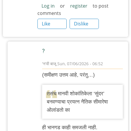
Log in
or
register
to post
comments
Like
Dislike
?
'न'वी बाजू
Sun, 07/06/2026 - 06:52
In
(समीक्षण उत्तम आहे, परंतु…)
reply
to
तसंच मानवी शोकांतिकेला ‘सुंदर’
समीक्षा
बनवण्याचा प्रयत्न नैतिक सीमारेषा
आवडली
ओलांडतो का
by
३_१४
ही भानगड काही समजली नाही.
विक्षिप्त