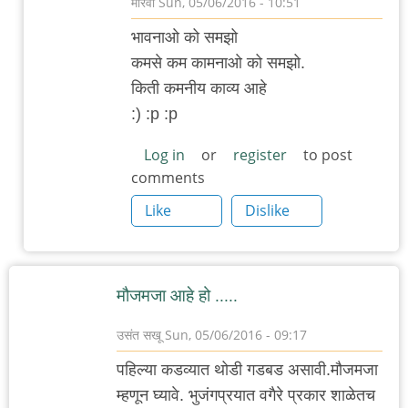
मारवा
Sun, 05/06/2016 - 10:51
In
भावनाओ को समझो
reply
कमसे कम कामनाओ को समझो.
to
किती कमनीय काव्य आहे
:-
:) :p :p
(
वृत्त
Log in
or
register
to post
comments
सांभाळणे
अपेक्षित
Like
Dislike
होते
by
धनंजय
मौजमजा आहे हो .....
उसंत सखू
Sun, 05/06/2016 - 09:17
पहिल्या कडव्यात थोडी गडबड असावी.मौजमजा
म्हणून घ्यावे. भुजंगप्रयात वगैरे प्रकार शाळेतच