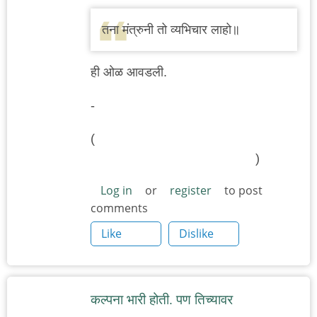
तना मंत्रुनी तो व्यभिचार लाहो॥
ही ओळ आवडली.
-
(
चाहे कोई खुश हो चाहे गालियां हजार दे
व्याभिचार करके जिंदगीके दिन गुजार दे
)
Log in
or
register
to post
comments
Like
Dislike
कल्पना भारी होती. पण तिच्यावर