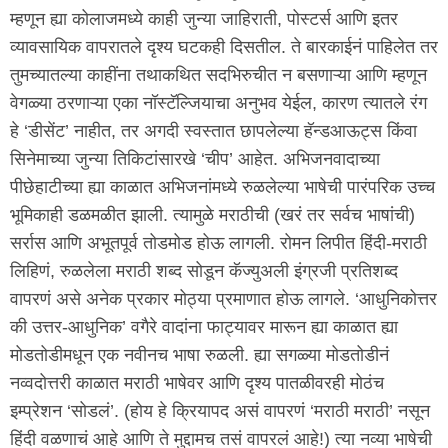
म्हणून ह्या कोलाजमध्ये काही जुन्या जाहिराती, पोस्टर्स आणि इतर
व्यावसायिक वापरातले दृश्य घटकही दिसतील. ते बारकाईनं पाहिलेत तर
तुमच्यातल्या काहींना तथाकथित सदभिरुचीत न बसणाऱ्या आणि म्हणून
वेगळ्या ठरणाऱ्या एका नॉस्टॅल्जियाचा अनुभव येईल, कारण त्यातले रंग
हे ‘डीसेंट’ नाहीत, तर अगदी स्वस्तात छापलेल्या हॅन्डआऊट्स किंवा
सिनेमाच्या जुन्या तिकिटांसारखे ‘चीप’ आहेत. अभिजनवादाच्या
पीछेहाटीच्या ह्या काळात अभिजनांमध्ये रुळलेल्या भाषेची पारंपरिक उच्च
भूमिकाही डळमळीत झाली. त्यामुळे मराठीची (खरं तर सर्वच भाषांची)
सर्रास आणि अभूतपूर्व तोडमोड होऊ लागली. रोमन लिपीत हिंदी-मराठी
लिहिणं, रुळलेला मराठी शब्द सोडून कॅज्युअली इंग्रजी प्रतिशब्द
वापरणं असे अनेक प्रकार मोठ्या प्रमाणात होऊ लागले. ‘आधुनिकोत्तर
की उत्तर-आधुनिक’ वगैरे वादांना फाट्यावर मारून ह्या काळात ह्या
मोडतोडीमधून एक नवीनच भाषा रुळली. ह्या सगळ्या मोडतोडीनं
नव्वदोत्तरी काळात मराठी भाषेवर आणि दृश्य पातळीवरही मोठंच
इम्प्रेशन ‘सोडलं’. (होय हे क्रियापद असं वापरणं ‘मराठी मराठी’ नसून
हिंदी वळणाचं आहे आणि ते मुद्दामच तसं वापरलं आहे!) त्या नव्या भाषेची