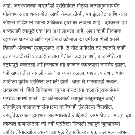
आहे. जगभरातल्या घडामोडी प्रतिमांद्वारे मोठ्या जनसमुदायापर्यंत
पोहोचणं आता शक्य होतं. आधी केबल टीव्ही, मग इंटरनेट आणि नंतर
सोशल मीडिआनं त्याला अधिकच हातभार लावला आहे. ‘व्हायरल’ ह्या
शब्दालाही त्यामुळे एक नवा अर्थ लाभला आहे. अशा काही निवडक
व्हायरल घटनांचं आणि प्रतिमांचं कोलाज ह्या वर्षीच्या ‘ऐसी अक्षरे’
दिवाळी अंकाच्या मुखपृष्ठावर आहे. ते नीट पाहिलंत तर त्यातले काही
इतर नव्वदोत्तरी घटकही लक्षात येतील. उदाहरणार्थ, बाजारपेठेच्या
रेट्यापुढे कलेतला अभिजनवाद ह्या काळात जवळपास नामशेष झाला.
‘जी खपते तीच चांगली कला’ हा न्याय रुळला. पाश्चात्य देशांत ‘पॉप
आर्ट’ला पूर्वीच प्रतिष्ठा लाभली होती. आता ते भारतातही रुजलं.
उदाहरणार्थ, हिंदी सिनेमाच्या जुन्या पोस्टर्सना कलासंग्राहकांमध्ये
प्रचंड मागणी आली. ह्या कोलाजमध्ये त्यामुळे अधूनमधून काही
लोकप्रिय कलाप्रकारांमधल्या प्रतिमाही गुंफलेल्या दिसतील.
वस्तूविक्रयाला हातभार लावण्यासाठी जाहिराती जन्म घेतात. मात्र, ह्या
काळात बाजारपेठेला जी नवी प्रतिष्ठा मिळाली त्यामुळे जुन्यानव्या
जाहिरातींनादेखील त्यांच्या ह्या मूळ हेतूपलीकडचं एक कलामूल्य लाभलं.