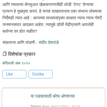
आणि त्यातल्या कॅज्युअल खेळकरपणाचीही थोडी ‘टेस्ट’ देण्याचा
प्रयत्न हे मुखपृष्ठ करतं. हे सगळं दाखवतानाच एका संभाव्य धोक्याचा
निर्देशही त्यात आहे : आजच्या माध्यमसंपृक्त काळात त्याच त्याच गोष्टी
जनमानसावर आदळत आहेत. त्यामुळे डॉली मेंढीप्रमाणे आपलेही
क्लोन्स तर होत नाहीत?
संकल्पना आणि मांडणी -
संदीप देशपांडे
विशेषांक प्रकार
दिवाळी अंक २०१५
Like
Dislike
या पडद्यासाठी बरेच ओप्शनस
चिमणराव
Wed, 04/11/2015 - 10:16