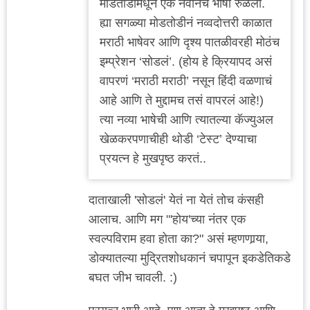
मोडतोडीमधून एक नवीनच भाषा रुळली.
ह्या सगळ्या मोडतोडीनं नव्वदोत्तरी काळात
मराठी भाषेवर आणि दृश्य पातळीवरही मोठंच
इम्प्रेशन ‘सोडलं’. (होय हे क्रियापद असं
वापरणं ‘मराठी मराठी’ नसून हिंदी वळणाचं
आहे आणि ते मुद्दामच तसं वापरलं आहे!)
त्या नव्या भाषेची आणि त्यातल्या कॅज्युअल
खेळकरपणाचीही थोडी ‘टेस्ट’ देण्याचा
प्रयत्न हे मुखपृष्ठ करतं..
दाताखाली 'सोडलं' येतं ना येतं तोच कंसही
आलाच. आणि मग "'होय'च्या नंतर एक
स्वल्पविराम हवा होता का?" असं म्हणणार्‍या,
डोक्यातल्या मुद्रितशोधकानं चपापून इकडेतिकडे
बघत जीभ चावली. :)