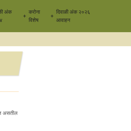
ळी अंक
करोना
दिवाळी अंक २०२६
४
विशेष
आवाहन
वडत असतील