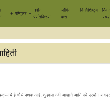
न
नवीन
लॉगिन
दिनवैशिष्ट्य
दिवा
पॉप्युलर
न
प्रतिक्रिया
करा
२०२
ाहिती
 उपक्रमाचे हे चौथे पथक आहे. तुम्हाला नवी आव्हाने आणि नवे प्रयोग आ