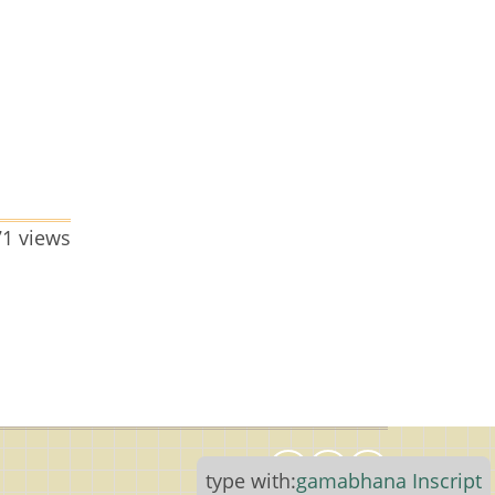
71 views
type with:
gamabhana
Inscript