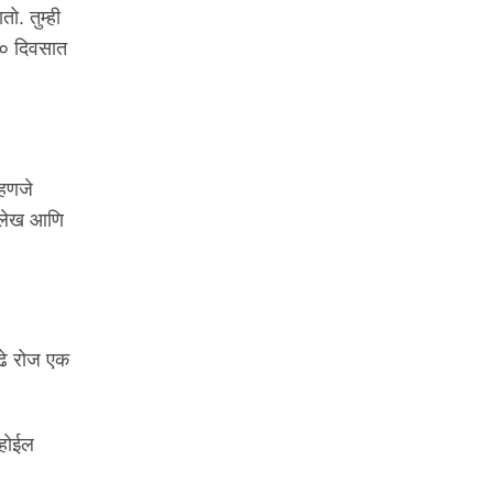
. तुम्ही
३० दिवसात
्हणजे
क लेख आणि
ुढे रोज एक
 होईल