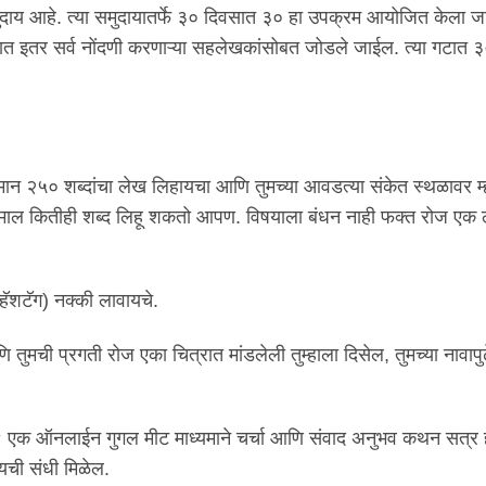
ाय आहे. त्या समुदायातर्फे ३० दिवसात ३० हा उपक्रम आयोजित केला जातो
गटात इतर सर्व नोंदणी करणाऱ्या सहलेखकांसोबत जोडले जाईल. त्या गटात 
िमान २५० शब्दांचा लेख लिहायचा आणि तुमच्या आवडत्या संकेत स्थळावर म
े कमाल कितीही शब्द लिहू शकतो आपण. विषयाला बंधन नाही फक्त रोज ए
ॅशटॅग) नक्की लावायचे.
ुमची प्रगती रोज एका चित्रात मांडलेली तुम्हाला दिसेल, तुमच्या नावाप
ते ९ एक ऑनलाईन गुगल मीट माध्यमाने चर्चा आणि संवाद अनुभव कथन सत्र
यची संधी मिळेल.