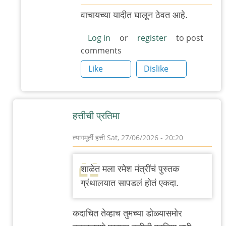
In
वाचायच्या यादीत घालून ठेवत आहे.
reply
to
Log in
or
register
to post
comments
.
by
Like
Dislike
'न'वी
बाजू
हत्तीची प्रतिमा
त्यागमूर्ती हत्ती
Sat, 27/06/2026 - 20:20
In
reply
शाळेत मला रमेश मंत्रींचं पुस्तक
to
ग्रंथालयात सापडलं होतं एकदा.
जनू
बांडे
कदाचित तेव्हाच तुमच्या डोळ्यासमोर
by