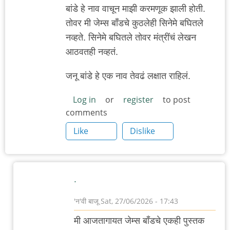
बांडे हे नाव वाचून माझी करमणूक झाली होती.
तोवर मी जेम्स बाँडचे कुठलेही सिनेमे बघितले
नव्हते. सिनेमे बघितले तोवर मंत्रींचं लेखन
आठवतही नव्हतं.
जनू बांडे हे एक नाव तेवढं लक्षात राहिलं.
Log in
or
register
to post
comments
Like
Dislike
.
'न'वी बाजू
Sat, 27/06/2026 - 17:43
In
मी आजतागायत जेम्स बाँडचे एकही पुस्तक
reply