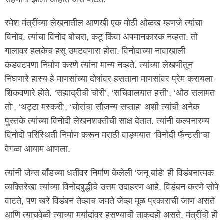
रमेश मंत्रींच्या लेखनातील आणखी एक मोठी ओळख म्हणजे त्यांचा
विनोद. त्यांचा विनोद बोचरा, कटू किंवा अपमानकारक नव्हता. तो
गालावर हलकेच हसू उमटवणारा होता. विनोदाच्या नावाखाली
कडवटपणा निर्माण करणे त्यांना मान्य नव्हते. त्यांच्या लेखणीतून
निघणारे हास्य हे माणसांच्या दोषांवर हसताना माणसांवर प्रेम करायला
शिकवणारे होते. ‘सह्याद्रीची चोरी’, ‘सचिवालयात हत्ती’, ‘ओठ सलामत
तो’, ‘थट्टा मस्करी’, ‘चोरांचा सौजन्य सप्ताह’ अशी त्यांची अनेक
पुस्तके त्यांच्या विनोदी लेखनशक्तीची साक्ष देतात. त्यांनी कल्पनारम्य
विनोदी परिस्थिती निर्माण करून मराठी वाङ्मयात ‘विनोदी फॅन्टसी’चा
वेगळा आयाम आणला.
त्यांनी जेम्स बॉंडच्या धर्तीवर निर्माण केलेली ‘जनू बांडे’ ही विडंबनात्मक
व्यक्तिरेखा त्यांच्या विनोदबुद्धीचे उत्तम उदाहरण आहे. विडंबन करणे सोपे
वाटते, पण खरे विडंबन तेव्हाच जमते जेव्हा मूळ प्रकाराची जाण असते
आणि त्याचवेळी त्याच्या मर्यादांवर हसण्याची ताकदही असते. मंत्रींची ही