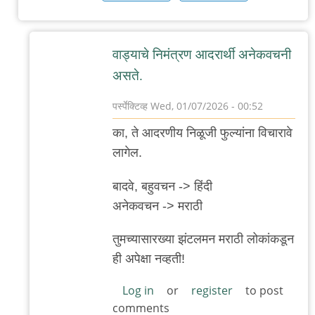
वाड्याचे निमंत्रण आदरार्थी अनेकवचनी
असते.
पर्स्पेक्टिव्ह
Wed, 01/07/2026 - 00:52
In
का, ते आदरणीय निळूजी फुल्यांना विचारावे
reply
लागेल.
to
…
बादवे, बहुवचन -> हिंदी
by
अनेकवचन -> मराठी
'न'वी
तुमच्यासारख्या झंटलमन मराठी लोकांकडून
बाजू
ही अपेक्षा नव्हती!
Log in
or
register
to post
comments