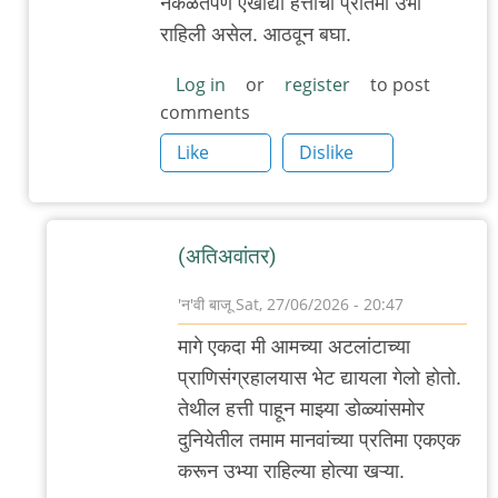
नकळतपणे एखाद्या हत्तीची प्रतिमा उभी
३_१४
राहिली असेल. आठवून बघा.
विक्षिप्त
अदिती
Log in
or
register
to post
comments
Like
Dislike
(अतिअवांतर)
'न'वी बाजू
Sat, 27/06/2026 - 20:47
In
मागे एकदा मी आमच्या अटलांटाच्या
reply
प्राणिसंग्रहालयास भेट द्यायला गेलो होतो.
to
तेथील हत्ती पाहून माझ्या डोळ्यांसमोर
हत्तीची
दुनियेतील तमाम मानवांच्या प्रतिमा एकएक
प्रतिमा
करून उभ्या राहिल्या होत्या खऱ्या.
by