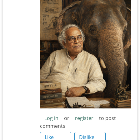
Log in
or
register
to post
comments
Like
Dislike