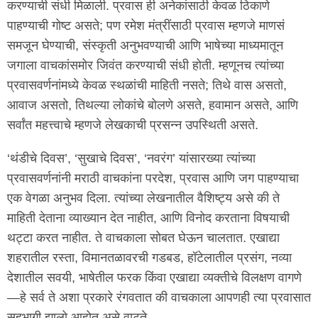
करण्याची संधी मिळाली. प्रवास ही अनेकांसाठी केवळ ठिकाणे
पाहण्याची गोष्ट असते; पण रमेश मंत्रींसाठी प्रवास म्हणजे माणसं
समजून घेण्याची, संस्कृती अनुभवण्याची आणि भाषेच्या माध्यमातून
जगाला वाचकांसमोर जिवंत करण्याची संधी होती. म्हणूनच त्यांच्या
प्रवासवर्णनांमध्ये केवळ स्थळांची माहिती नसते; तिथे वास असतो,
आवाज असतो, तिथल्या लोकांचे बोलणे असते, हवामान असते, आणि
सर्वांत महत्त्वाचे म्हणजे लेखकाची प्रसन्न उपस्थिती असते.
‘थंडीचे दिवस’, ‘सुखाचे दिवस’, ‘नवरंग’ यांसारख्या त्यांच्या
प्रवासवर्णनांनी मराठी वाचकांना परदेश, प्रवास आणि जग पाहण्याचा
एक वेगळा अनुभव दिला. त्यांच्या लेखनातील वैशिष्ट्य असे की ते
माहिती देताना व्याख्यान देत नाहीत, आणि विनोद करताना विषयाची
थट्टा करत नाहीत. ते वाचकाला सोबत घेऊन चालतात. एखाद्या
शहरातील रस्ता, विमानतळावरची गडबड, हॉटेलातील प्रसंग, नव्या
देशातील सवयी, भाषेतील फरक किंवा एखाद्या व्यक्तीचे विलक्षण वागणे
—हे सर्व ते अशा प्रकारे रंगवतात की वाचकाला आपणही त्या प्रवासात
सहभागी झालो आहोत असे वाटते.