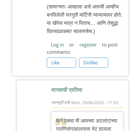
त्यागमूर्ती
(सामान्यतः आम्हाला असे आमची आम्हीच
हत्ती
बनविलेली घरगुती मार्टिनी प्यायल्यावर होते.
या खेपेस मात्र न पिताच… आणि तेसुद्धा
दिवसाढवळ्या! चालायचेच.)
Log in
or
register
to post
comments
Like
Dislike
मानवाची प्रतिमा
त्यागमूर्ती हत्ती
Mon, 29/06/2026 - 11:59
In
reply
मागे एकदा मी आमच्या अटलांटाच्या
to
प्राणिसंग्रहालयास भेट द्यायला