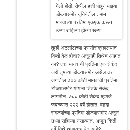
(अतिअवांतर)
गेलो होतो. तेथील हत्ती पाहून माझ्या
by
डोळ्यांसमोर दुनियेतील तमाम
'न'वी
मानवांच्या प्रतिमा एकएक करून
बाजू
उभ्या राहिल्या होत्या खऱ्या.
तुम्ही अटलांटाच्या प्राणीसंग्रहालयात
किती वेळ होता? अजूनही तिथेच आहात
का? एका मानवाची प्रतिमा एक सेकंद
जरी तुमच्या डोळ्यासमोर असेल तर
जगातील ७०० कोटी मानवांची प्रतिमा
डोळ्यासमोर यायला तितके सेकंद
लागतील. ७०० कोटी सेकंद म्हणजे
जवळपास २२२ वर्षे होतात. बहुदा
सगळ्यांच्या प्रतिमा डोळ्यासमोर अजून
उभ्या राहिल्या नसाव्यात. अजून किती
वर्षे तिथे थांबायचा बेत आहे?