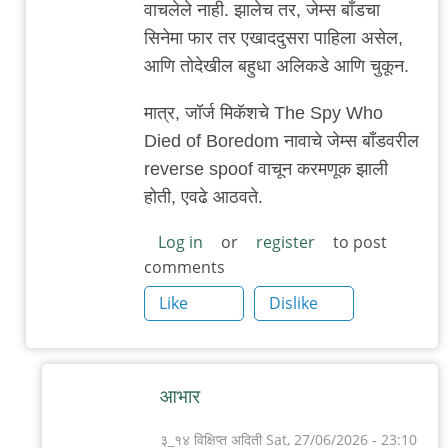
वाचलेले नाही. झालेच तर, जेम्स बाँडचा
to
सिनेमा फार तर एखाददुसरा पाहिला असेल,
जनू
आणि तोदेखील बहुधा अलिकडे आणि चुकून.
बांडे
by
मात्र, जॉर्ज मिकॅशचे The Spy Who
३_१४
Died of Boredom नावाचे जेम्स बाँडवरील
विक्षिप्त
reverse spoof वाचून करमणूक झाली
अदिती
होती, एवढे आठवते.
Log in
or
register
to post
comments
Like
Dislike
आभार
३_१४ विक्षिप्त अदिती
Sat, 27/06/2026 - 23:10