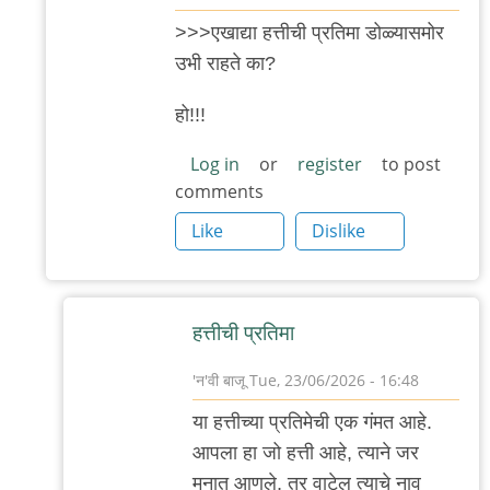
In
>>>एखाद्या हत्तीची प्रतिमा डोळ्यासमोर
reply
उभी राहते का?
to
हत्तीची
हो!!!
प्रतिमा
Log in
or
register
to post
by
comments
त्यागमूर्ती
Like
Dislike
हत्ती
हत्तीची प्रतिमा
'न'वी बाजू
Tue, 23/06/2026 - 16:48
In
या हत्तीच्या प्रतिमेची एक गंमत आहे.
reply
आपला हा जो हत्ती आहे, त्याने जर
to
मनात आणले, तर वाटेल त्याचे नाव