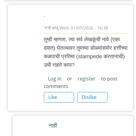
.
'न'वी बाजू
Wed, 01/07/2026 - 16:38
In
तुम्ही म्हणता, त्या सर्व लेखकूंची नावे (एका
reply
दमात) घेतल्यावर तुमच्या डोळ्यांसमोर हत्तींच्या
to
कळपाची प्रतिमा (stampede करतानाची)
ओय
उभी राहते काय?
हत्ती,
हत्ती
Log in
or
register
to post
comments
ओय
by
Like
Dislike
स्वयंभू
नाही