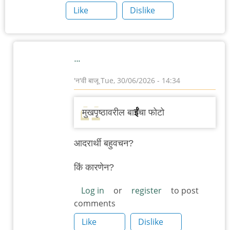
Like
Dislike
…
'न'वी बाजू
Tue, 30/06/2026 - 14:34
In
reply
मुखपृष्ठावरील बा
ईं
चा फोटो
to
एलिझाबेथ
आदरार्थी बहुवचन?
टेलर
आणि
किं कारणेन?
मी
Log in
or
register
to post
by
comments
पर्स्पेक्टिव्ह
Like
Dislike