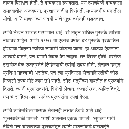
ताकद विलक्षण होती. ते वाचकाला हसवतात, पण त्याचवेळी वाचकाला
समाजातील अजबपणा, प्रशासनातील विसंगती, मध्यमवर्गीय मनातील
भीती, आणि माणसांच्या सवयी यांचे सूक्ष्म दर्शनही घडवतात.
त्यांचे लेखन अफाट प्रमाणात आहे. शंभराहून अधिक पुस्तके त्यांच्या
नावावर आहेत, आणि १९७९ या एकाच वर्षात ३४ पुस्तके प्रकाशित
होण्याचा विक्रम त्यांच्या नावाशी जोडला जातो. हा आकडा ऐकताना
आश्चर्य वाटते; पण यामागे केवळ वेग नव्हता, तर शिस्त होती. दररोज
ठराविक वेळ एकाग्रतेने लिहिण्याची त्यांची सवय होती. लेखक म्हणून
प्रतिभा महत्त्वाची असतेच, पण त्या प्रतिभेला लेखनशिस्तीची जोड
मिळाली तरच मोठे काम उभे राहते. रमेश मंत्रींच्या बाबतीत हे प्रकर्षाने
दिसते. त्यांनी प्रवासवर्णने, विनोदी लेखन, कथालेखन, व्यक्तिचित्रे,
गप्पांचे साहित्य अशा अनेक प्रकारांना स्पर्श केला.
त्यांचे व्यक्तिचित्रणात्मक लेखनही लक्षात ठेवावे असे आहे.
‘मुलखावेगळी माणसं’, ‘अशी असतात एकेक माणसं’, ‘तुमच्या पायी
ठेविले मन’ यांसारख्या पुस्तकांतून त्यांनी माणसांकडे बारकाईने