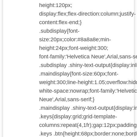
height:120px;
display:flex;flex-direction:column;justify-
content:flex-end;}
.subdisplay{font-
size:20px;color:#8a8a8e;min-
height:24px;font-weight:300;
font-family:'Helvetica Neue',Arial,sans-se
.subdisplay .shiny-text-output{display:inl
.maindisplay{font-size:60px;font-
weight:300;line-height:1.05;overflow:hid
white-space:nowrap;font-family:'Helveti
Neue',Arial,sans-serif;}
.maindisplay .shiny-text-output{display:in
.keys{display:grid;grid-template-
columns:repeat(4,1fr);gap:12px;padding
.keys .btn{height:68px;border:none;bord