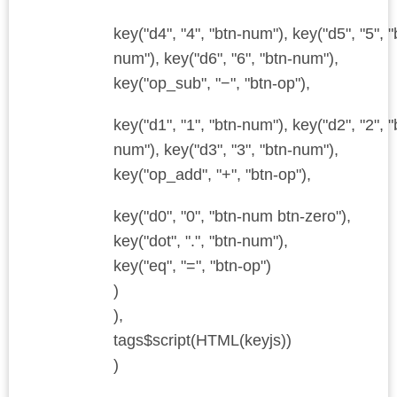
key("d4", "4", "btn-num"), key("d5", "5", "
num"), key("d6", "6", "btn-num"),
key("op_sub", "−", "btn-op"),
key("d1", "1", "btn-num"), key("d2", "2", "
num"), key("d3", "3", "btn-num"),
key("op_add", "+", "btn-op"),
key("d0", "0", "btn-num btn-zero"),
key("dot", ".", "btn-num"),
key("eq", "=", "btn-op")
)
),
tags$script(HTML(keyjs))
)