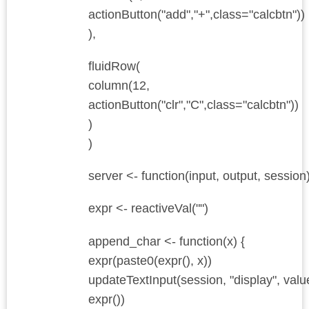
actionButton("add","+",class="calcbtn"))
),
fluidRow(
column(12,
actionButton("clr","C",class="calcbtn"))
)
)
server <- function(input, output, session)
expr <- reactiveVal("")
append_char <- function(x) {
expr(paste0(expr(), x))
updateTextInput(session, "display", valu
expr())