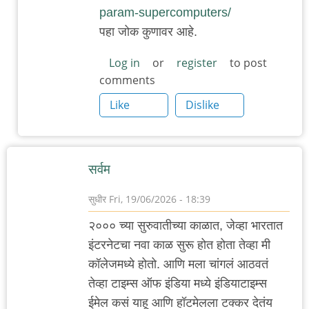
reply
param-supercomputers/
to
पहा जोक कुणावर आहे.
विनंती
आहे.
Log in
or
register
to post
comments
by
Rajesh188
Like
Dislike
सर्वम
सुधीर
Fri, 19/06/2026 - 18:39
२००० च्या सुरुवातीच्या काळात, जेव्हा भारतात
इंटरनेटचा नवा काळ सुरू होत होता तेव्हा मी
कॉलेजमध्ये होतो. आणि मला चांगलं आठवतं
तेव्हा टाइम्स ऑफ इंडिया मध्ये इंडियाटाइम्स
ईमेल कसं याहू आणि हॉटमेलला टक्कर देतंय