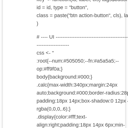
id = id, type = "button",
class = paste("btn action-button", cls), l
)
# ---- UI ------------------------------------------
-------------------
css <- "
:root{--num:#505050;--fn:#a5a5a5;--
op:#ff9f0a;}
body{background:#000;}
.calc{max-width:340px;margin:24px
auto;background:#000;border-radius:28
padding:18px 14px;box-shadow:0 12px
rgba(0,0,0,.6);}
.display{color:#fff;text-
align:right;padding:18px 14px 6px;min-