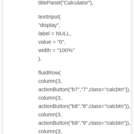
titlePanel("Calculator"),
textInput(
"display",
label = NULL,
value = "0",
width = "100%"
),
fluidRow(
column(3,
actionButton("b7","7",class="calcbtn")),
column(3,
actionButton("b8","8",class="calcbtn")),
column(3,
actionButton("b9","9",class="calcbtn")),
column(3,