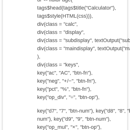
tags$head(tags$title("Calculator"),
tags$style(HTML(css))),
div(class = "calc",
div(class = "display",
div(class = "subdisplay", textOutput("sub
div(class = "maindisplay", textOutput("m
),
div(class = "keys",
key("ac", "AC", "btn-fn"),
key("neg", "+/−", "btn-fn"),
key("pct", "%", "btn-fn"),
key("op_div", "÷", "btn-op"),
key("d7", "7", "btn-num"), key("d8", "8", "
num"), key("d9", "9", "btn-num"),
key("op_mul", "×", "btn-op"),