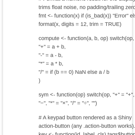
trims float noise, no padding/trailing zer
fmt <- function(x) if (is_bad(x)) "Error" e
format(x, digits = 12, trim = TRUE)
compute <- function(a, b, op) switch(op,
"+" = a + b,
"-" = a - b,
"*" = a * b,
"/" = if (b == 0) NaN else a / b
)
sym <- function(op) switch(op, "+" = "+", 
"−", "*" = "×", "/" = "÷", "")
# A keypad button rendered as a Shiny
action-button (any .action-button works)
key <- function(id, label, cls) tags$butto