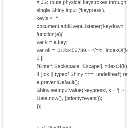
# JS: route physical keystrokes through
single Shiny input ('keypress').
keyjs <- "
document.addEventListener('keydown',
function(e){
var k = e.key;
var ok = '0123456789.+-*/=%'.indexOf(k
0 ||
['Enter','Backspace','Escape'].indexOf(k)
if (!ok || typeof Shiny === 'undefined') re
e.preventDefault();
Shiny.setInputValue('keypress', k + '|' +
Date.now(), {priority:'event'});
});
"
ui <- fluidPage(