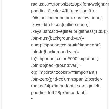
radius:50%;font-size:28px;font-weight:4
padding:0;color:#fff;transition:filter
.08s;outline:none;box-shadow:none;}
.keys .btn:focus{outline:none;}
.keys .btn:active{filter:brightness(1.35);}
.btn-num{background:var(--
num)!important;color:#fff!important;}
.btn-fn{background:var(--
fn)!important;color:#000!important;}
.btn-op{background:var(--
op)!important;color:#fff!important;}
.btn-zero{grid-column:span 2;border-
radius:34px!important;text-align:left;
padding-left:28px!important;}
"