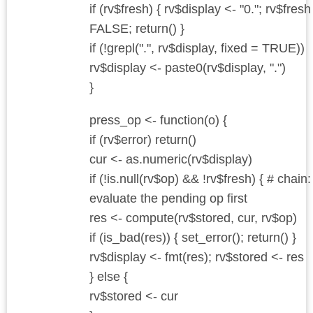
if (rv$fresh) { rv$display <- "0."; rv$fresh
FALSE; return() }
if (!grepl(".", rv$display, fixed = TRUE))
rv$display <- paste0(rv$display, ".")
}
press_op <- function(o) {
if (rv$error) return()
cur <- as.numeric(rv$display)
if (!is.null(rv$op) && !rv$fresh) { # chain:
evaluate the pending op first
res <- compute(rv$stored, cur, rv$op)
if (is_bad(res)) { set_error(); return() }
rv$display <- fmt(res); rv$stored <- res
} else {
rv$stored <- cur