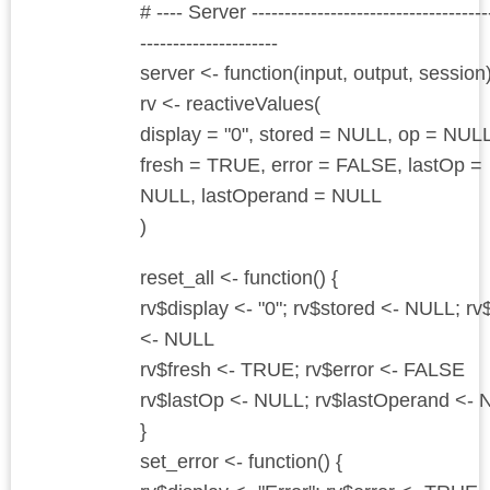
# ---- Server ------------------------------------
---------------------
server <- function(input, output, session)
rv <- reactiveValues(
display = "0", stored = NULL, op = NULL
fresh = TRUE, error = FALSE, lastOp =
NULL, lastOperand = NULL
)
reset_all <- function() {
rv$display <- "0"; rv$stored <- NULL; rv
<- NULL
rv$fresh <- TRUE; rv$error <- FALSE
rv$lastOp <- NULL; rv$lastOperand <-
}
set_error <- function() {