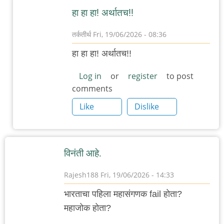
हा हा हा! अर्थातच!!
तर्कतीर्थ
Fri, 19/06/2026 - 08:36
In
हा हा हा! अर्थातच!!
reply
to
Log in
or
register
to post
comments
मॉरल
ऑफ
Like
Dislike
द
ष्टोरी…
by
विनंती आहे.
'न'वी
बाजू
Rajesh188
Fri, 19/06/2026 - 14:33
भारताचा पहिला महासंगणक fail होता?
महाजोक होता?