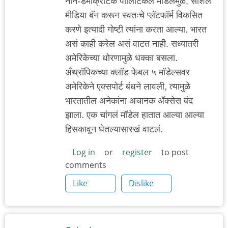
नॉन-डेमॉक्रॅटिक पॉलिटिकल मॉडेलमुळे, सोशल
मीडिया बॅन करून स्वतःचे प्लॅटफॉर्म विकसित
करणे इत्यादी गोष्टी त्यांना करता आल्या. भारत
असं काही करेल असं वाटत नाही. सध्यातरी
अमेरिकेच्या धोरणामुळे धक्का बसला.
अँथ्रॉपिकच्या क्लॉड फेबल ५ मॉडेल्सवर
अमेरिकेने एक्सपोर्ट बंधने लावली, त्यामुळे
भारतातील अनेकांना अचानक अ‍ॅक्सेस बंद
झाला. एक चांगलं मॉडेल हातात आल्या आल्या
हिसकावून घेतल्यासारखं वाटलं.
Log in
or
register
to post
comments
Like
Dislike