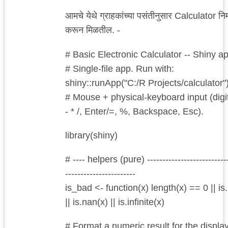
आमचे येथे ग्राहकांच्या पसंतीनुसार Calculator निर्
करून मिळतील. -
# Basic Electronic Calculator -- Shiny a
# Single-file app. Run with:
shiny::runApp("C:/R Projects/calculator"
# Mouse + physical-keyboard input (digit
- * /, Enter/=, %, Backspace, Esc).
library(shiny)
# ---- helpers (pure) ---------------------------
-----------------------
is_bad <- function(x) length(x) == 0 || is
|| is.nan(x) || is.infinite(x)
# Format a numeric result for the display