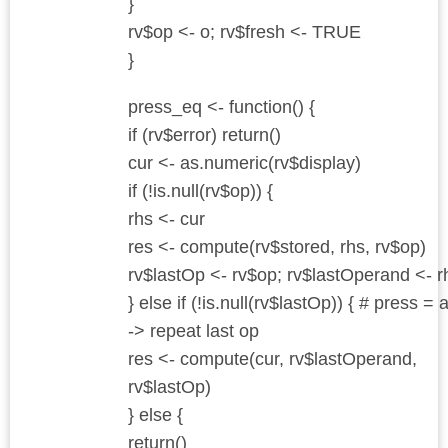
}
rv$op <- o; rv$fresh <- TRUE
}
press_eq <- function() {
if (rv$error) return()
cur <- as.numeric(rv$display)
if (!is.null(rv$op)) {
rhs <- cur
res <- compute(rv$stored, rhs, rv$op)
rv$lastOp <- rv$op; rv$lastOperand <- r
} else if (!is.null(rv$lastOp)) { # press = 
-> repeat last op
res <- compute(cur, rv$lastOperand,
rv$lastOp)
} else {
return()