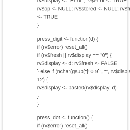
rv$display <- "Error"; rv$error <- TRUE
rv$op <- NULL; rv$stored <- NULL; rv$f
<- TRUE
}
press_digit <- function(d) {
if (rv$error) reset_all()
if (rv$fresh || rv$display == "0") {
rv$display <- d; rv$fresh <- FALSE
} else if (nchar(gsub("[^0-9]", "", rv$displ
12) {
rv$display <- paste0(rv$display, d)
}
}
press_dot <- function() {
if (rv$error) reset_all()