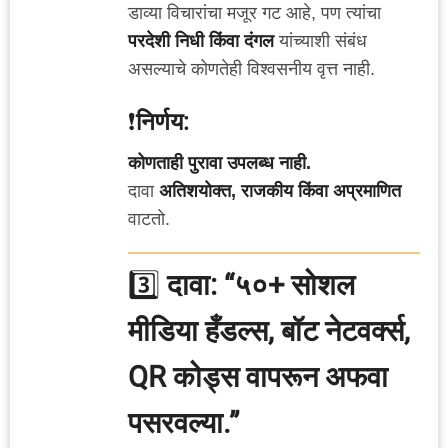
डाव्या विचारांचा मजूर गट आहे, पण त्यांचा
परदेशी निधी किंवा दंगल
यांच्याशी संबंध
असल्याचे कोणतेही विश्वसनीय वृत्त नाही.
❗
निर्णय:
कोणताही पुरावा उपलब्ध नाही.
दावा
अतिशयोक्त, राजकीय किंवा अप्रमाणित
वाटतो.
3️⃣
दावा: “५०+ सोशल
मीडिया हँडल्स, बॉट नेटवर्क्स,
QR कोड्स वापरून अफवा
पसरवल्या.”