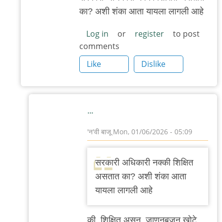
का? अशी शंका आता यायला लागली आहे
Log in
or
register
to post
comments
Like
Dislike
…
'न'वी बाजू
Mon, 01/06/2026 - 05:09
In
reply
सरकारी अधिकारी नक्की शिक्षित
to
असतात का? अशी शंका आता
ह्या
यायला लागली आहे
लोकांवर
लोक
की, शिक्षित असून, जाणूनबुजून खोटे