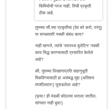
माहिती
किमियोची गरज नाही. तिची प्रकृती
क्लाउड
ठीक आहे.
AI
वरुन
तुमच्या सौं.च्या प्रकृतीचा (देव बरे करो, परंतु)
घेतलेली…
या सगळ्याशी नक्की संबंध काय?
by
विवेक
नाही म्हणजे, त्यांचे ‘स्वास्थ्य बुलेटिन’ नक्की
पटाईत
काय सिद्ध करण्यासाठी प्रसारित केलेले
आहे?
की, तुमच्या लिखाणाप्रति सहानुभूती
मिळविण्यासाठी हा असंबद्ध मुद्दा (अतिशय
तपशीलवार!) घुसडलेला आहे?
(छ्याः! ही मंडळी कोठल्या थराला जातील,
सांगवत नाही बुवा!)