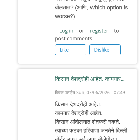
आता
बोलतात? (आणि, Which option is
हसतात
worse?)
by
Rajesh188
Log in
or
register
to
post comments
Like
Dislike
किसान देशद्रोही आहेत. कामगार…
विवेक पटाईत
Sun, 07/06/2026 - 07:49
In
किसान देशद्रोही आहेत.
reply
कामगार देशद्रोही आहेत.
to
किसान आंदोलनात शेतकरी नव्हते.
ह्या
त्याच्या फटका हरियाणा जनतेने दिल्ली
लोकांवर
बॉर्डर लागत सर्व जागा बीजेपीच्या