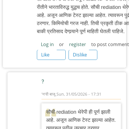
रीतीने भारताविरुद्ध युद्धच होते. सौची rediation थेरेप
आहे. अजून आणिक टेस्ट झाल्या आहेत. त्यावरून प
ठरणार. किमियोची गरज नाही. तिची प्रकृती ठीक आह
बाकी प्रतिसाद देणार्‍याने पूर्ण माहिती घेतली पाहिजे.
Log in
or
register
to post comment
Like
Dislike
?
'न'वी बाजू
Sun, 31/05/2026 - 17:31
In
reply
सौची rediation थेरेपी ही पूर्ण झाली
to
आहे. अजून आणिक टेस्ट झाल्या आहेत.
ही
त्यावरून पुढील उपचार ठरणार.