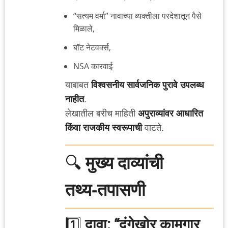
“सत्यम वर्मा” नावाच्या व्यक्तीला परदेशातून पैसे
मिळाले,
बॉट नेटवर्क्स,
NSA कारवाई
याबाबत
विश्वसनीय सार्वजनिक पुरावे उपलब्ध
नाहीत
.
लेखातील बरीच माहिती
अपुराव्यांवर आधारित
किंवा राजकीय स्वरूपाची
वाटते.
🔍
मुख्य दाव्यांची
तथ्य‑तपासणी
1️⃣
दावा: “दंगेखोर कामगार