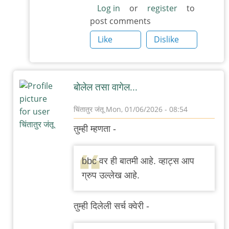
Log in
or
register
to
post comments
Like
Dislike
बोलेल तसा वागेल...
चिंतातुर जंतू
Mon, 01/06/2026 - 08:54
In
तुम्ही म्हणता -
reply
to
bbc वर ही बातमी आहे. व्हाट्स आप
ही
ग्रुप उल्लेख आहे.
माहिती
क्लाउड
तुम्ही दिलेली सर्च क्वेरी -
AI
वरुन