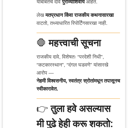
याबाबतचे दावे
पुराव्यांशिवाय
आहेत.
लेख
मतप्रधान किंवा राजकीय कथनासारखा
वाटतो, तथ्याधारित रिपोर्टिंगसारखा नाही.
🛑
महत्त्वाची सूचना
राजकीय दावे, विशेषतः “परदेशी निधी”,
“कटकारस्थान”, “दंगल घडवणे” यांसारखे
आरोप —
नेहमी विश्वसनीय, स्वतंत्र स्रोतांमधून तपासूनच
स्वीकारावेत.
👉
तुला हवे असल्यास
मी पुढे हेही करू शकतो: