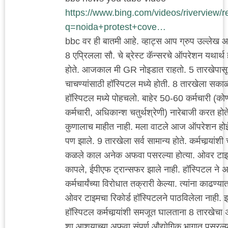
https://www.bing.com/videos/riverview/r
q=noida+protest+cove…
bbc वर ही बातमी आहे. व्हाट्स आप ग्रुप उल्लेख आ
8 एप्रिलला सौ. चे ब्रेस्ट कॅन्सरचे ऑपरेशन यथार्थ 
होते. आजकाल मी GR नोइडात राहतो. 5 तारखेपासून
चाचण्यांसाठी हॉस्पिटल मध्ये होती. 8 तारखेला सका
हॉस्पिटल मध्ये पोहचलो. बाहेर 50-60 कर्मचारी (कोण्ट
कर्मचारी, अधिकान्श चतुर्थश्रेणी) नारेबाजी करत हो
कुणालाच माहीत नाही. मला वाटले आज ऑपरेशन होई
पण झाले. 9 तारखेला सर्व सामान्य होते. कर्मचार्‍यांशी
कळले काल अनेक अफवा पसरल्या होत्या. ओवर टाइम 
कापले, ईपीएफ ट्रान्सफर झाले नाही. हॉस्पिटल ने 
कर्मचार्यंच्या विरोधात तक्रारी केल्या. त्यांना काढण्य
ओवर टाइमचा रिकोर्ड हॉस्पिटलने पाठविलेला नाही. इत
हॉस्पिटल कर्मचार्‍यांशी समजूत घालताना 8 तारखेचा अ
शा आशयाच्या अफवा संपूर्ण औद्योगिक भागात पसरल्या 