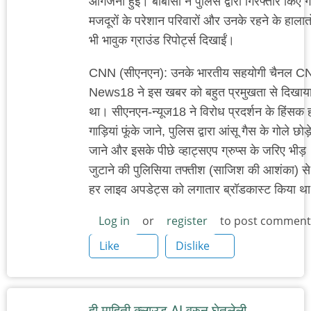
आगजनी हुई। बीबीसी ने पुलिस द्वारा गिरफ्तार किए 
मजदूरों के परेशान परिवारों और उनके रहने के हालात
भी भावुक ग्राउंड रिपोर्ट्स दिखाईं।
CNN (सीएनएन): उनके भारतीय सहयोगी चैनल C
News18 ने इस खबर को बहुत प्रमुखता से दिखाय
था। सीएनएन-न्यूज18 ने विरोध प्रदर्शन के हिंसक ह
गाड़ियां फूंके जाने, पुलिस द्वारा आंसू गैस के गोले छोड़
जाने और इसके पीछे व्हाट्सएप ग्रुप्स के जरिए भीड़
जुटाने की पुलिसिया तफ्तीश (साजिश की आशंका) से 
हर लाइव अपडेट्स को लगातार ब्रॉडकास्ट किया थ
Log in
or
register
to post comment
Like
Dislike
ही माहिती क्लाउड AI वरुन घेतलेली…