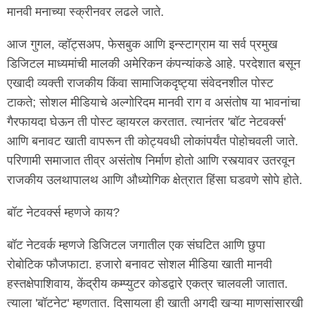
मानवी मनाच्या स्क्रीनवर लढले जाते.
आज गुगल, व्हॉट्सअप, फेसबुक आणि इन्स्टाग्राम या सर्व प्रमुख
डिजिटल माध्यमांची मालकी अमेरिकन कंपन्यांकडे आहे. परदेशात बसून
एखादी व्यक्ती राजकीय किंवा सामाजिकदृष्ट्या संवेदनशील पोस्ट
टाकते; सोशल मीडियाचे अल्गोरिदम मानवी राग व असंतोष या भावनांचा
गैरफायदा घेऊन ती पोस्ट व्हायरल करतात. त्यानंतर 'बॉट नेटवर्क्स'
आणि बनावट खाती वापरून ती कोट्यवधी लोकांपर्यंत पोहोचवली जाते.
परिणामी समाजात तीव्र असंतोष निर्माण होतो आणि रस्त्यावर उतरवून
राजकीय उलथापालथ आणि औध्योगिक क्षेत्रात हिंसा घडवणे सोपे होते.
बॉट नेटवर्क्स म्हणजे काय?
बॉट नेटवर्क म्हणजे डिजिटल जगातील एक संघटित आणि छुपा
रोबोटिक फौजफाटा. हजारो बनावट सोशल मीडिया खाती मानवी
हस्तक्षेपाशिवाय, केंद्रीय कम्प्युटर कोडद्वारे एकत्र चालवली जातात.
त्याला 'बॉटनेट' म्हणतात. दिसायला ही खाती अगदी खऱ्या माणसांसारखी