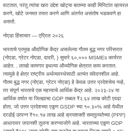
वाटतात, परंतु त्यांचा खरा उद्देश खोट्या बातम्या काही मिनिटांत व्हायरल
करणे, खोटे जनमत तयार करणे आणि अंतर्गत असंतोष भडकवणे हा
असतो.
नोएडा हिंसाचार — एप्रिल २०२६
भारताचे प्रमुख औद्योगिक केंद्र असलेल्या गौतम बुद्ध नगर परिसरात
(नोएडा, ग्रेटर नोएडा, दादरी, ) सुमारे ६०,००० MSMEs कार्यरत
आहेत. . लाखो कामगार इथल्या औध्योगिक क्षेत्रात काम करतात.
त्यामुळे हे क्षेत्र राष्ट्रीय अर्थव्यवस्थेसाठी अत्यंत संवेदनशील आहे.
गौतम बुद्ध नगर (नोएडा, ग्रेटर नोएडा) हे केवळ उत्तर प्रदेशचेच नव्हे,
तर संपूर्ण भारताचे एक महत्त्वाचे आर्थिक केंद्र आहे. २०२३-२४ या
आर्थिक वर्षात या जिल्ह्याचा GDP तब्बल ₹२.६४ लाख कोटी एवढा
होता, जो उत्तर प्रदेशच्या एकूण GSDP च्या १०.३०% आहे येथील
दरडोई उत्पन्न ₹१०.१७ लाख आहे क्रयशक्ती समतुल्यतेच्या (PPP)
आधारावर जपानशी तुलना करण्याजोगे आहे. भारताच्या एकूण GDP