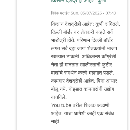
किसान देशद्रोही आहेत: कुणी…
विवेक पटाईत
Sun, 05/07/2026 - 07:49
In
किसान देशद्रोही आहेत: कुणी संगितले.
reply
दिल्ली बॉर्डर वर शेतकरी नव्हते सर्व
to
भाडोत्री होते. परिणाम दिल्ली बॉर्डर
ह्या
लगत सर्व दहा जागां शेतकर्‍यांनी भाजप
लोकांवर
खात्यात टाकली. अधिकान्श कोंग्रेसी
लोक
नेता ही मानतात खालीस्तानी फुटीर
आता
वाद्यांचे समर्थन करणे महागात पडले.
हसतात
कामगार देशद्रोही आहेत: बिना आधार
by
बोलू नये. नोइडात कामगारांनी उद्योग
Rajesh188
वाचविले.
You tube वरील शिक्षक अडाणी
आहेत. याचा धागेशी काही एक संबंध
नाही.