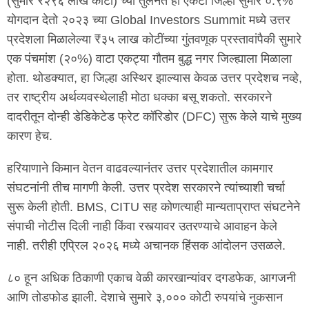
(सुमारे ₹२९६ लाख कोटी) च्या तुलनेत हा एकटा जिल्हा सुमारे ०.९%
योगदान देतो २०२३ च्या Global Investors Summit मध्ये उत्तर
प्रदेशला मिळालेल्या ₹३५ लाख कोटींच्या गुंतवणूक प्रस्तावांपैकी सुमारे
एक पंचमांश (२०%) वाटा एकट्या गौतम बुद्ध नगर जिल्ह्याला मिळाला
होता. थोडक्यात, हा जिल्हा अस्थिर झाल्यास केवळ उत्तर प्रदेशच नव्हे,
तर राष्ट्रीय अर्थव्यवस्थेलाही मोठा धक्का बसू शकतो. सरकारने
दादरीतून दोन्ही डेडिकेटेड फ्रेट कॉरिडोर (DFC) सुरू केले याचे मुख्य
कारण हेच.
हरियाणाने किमान वेतन वाढवल्यानंतर उत्तर प्रदेशातील कामगार
संघटनांनी तीच मागणी केली. उत्तर प्रदेश सरकारने त्यांच्याशी चर्चा
सुरू केली होती. BMS, CITU सह कोणत्याही मान्यताप्राप्त संघटनेने
संपाची नोटीस दिली नाही किंवा रस्त्यावर उतरण्याचे आवाहन केले
नाही. तरीही एप्रिल २०२६ मध्ये अचानक हिंसक आंदोलन उसळले.
८० हून अधिक ठिकाणी एकाच वेळी कारखान्यांवर दगडफेक, आगजनी
आणि तोडफोड झाली. देशाचे सुमारे ३,००० कोटी रुपयांचे नुकसान