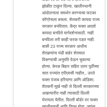
लोक
झोळीत टाकून दिल्या. खालीस्थानी
आता
आंदोलनाला समर्थन करण्याचा फटका
हसतात
कोंग्रेसला बसला. शेतकरी कायदा राज्य
by
सरकार बनवितात. केंद्र फक्त आदर्श
Rajesh188
कायदा बनविते मार्गदर्शनासाठी. नाही
बनविला तरी काही फरक पडत नाही.
बाकी 23 राज्य सरकार आधीच
शेतकर्‍यांना मंडी बाहेर शेतमाल
विकण्याची अनुमति देऊन चुकल्या
होत्या. केरळ बिहार सहित उत्तर पूर्वीच्या
सात राज्यांत एपीएमसी नाहीत., उरले
फक्त पंजाब हरियाणा आणि ओडिशा.
शेतकरी मूर्ख नाही जे दिल्ली सरकारच्या
अखत्यारीत नाही त्यासाठी दिल्ली
घेरायला येतील. दिल्ली बॉर्डर वर फक्त
खालीस्तानी आणि विपक्ष होता. ज्यांना