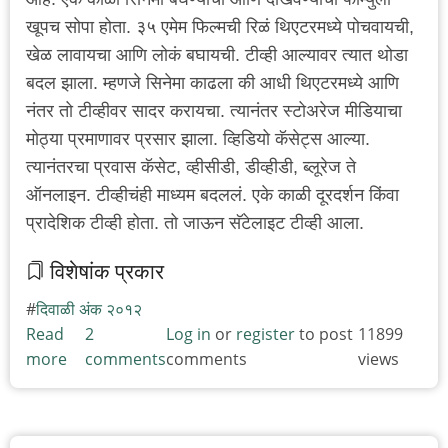
खूपच सोपा होता. ३५ एमेम फिल्मची रिळं थिएटरमध्ये पोचवायची,
खेळ लावायचा आणि लोकं बघायची. टीव्ही आल्यावर त्यात थोडा
बदल झाला. म्हणजे सिनेमा काढला की आधी थिएटरमध्ये आणि
नंतर तो टीव्हीवर सादर करायचा. त्यानंतर स्टोअरेज मीडियाचा
मोठ्या प्रमाणावर प्रसार झाला. व्हिडियो कॅसेट्स आल्या.
त्यानंतरचा प्रवास कॅसेट, व्हीसीडी, डीव्हीडी, ब्लूरेज ते
ऑनलाइन. टीव्हीचंही माध्यम बदललं. एके काळी दूरदर्शन किंवा
प्रादेशिक टीव्ही होता. तो जाऊन सॅटेलाइट टीव्ही आला.
विशेषांक प्रकार
दिवाळी अंक २०१२
Read
2
Log in
or
register
to post
11899
more
about
comments
comments
views
सिनेमा
आणि
संगीतातील