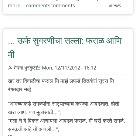
more
about
comments
comments
views
बदलती
माध्यमे
आणि
निवडणूका
... ऊर्फ सुगरणीचा सल्ला: फराळ आणि
मी
मेघना भुस्कुटे
Mon, 12/11/2012 - 16:12
खरं तर दिवाळीचा फराळ नि माझं लफडं तितकंसं सुरस नि
रंगतदार नव्हे.
"आमच्याकडे सगळ्यांना साट्याच्याच करंज्या आवडतात. होतो
खरा व्याप. पण मुलांसाठी...",
"मला नै बै विकत आणायला आवडत फराळ. मी घर्री करते सगळं.
संस्कृती आहे ती आपली...",