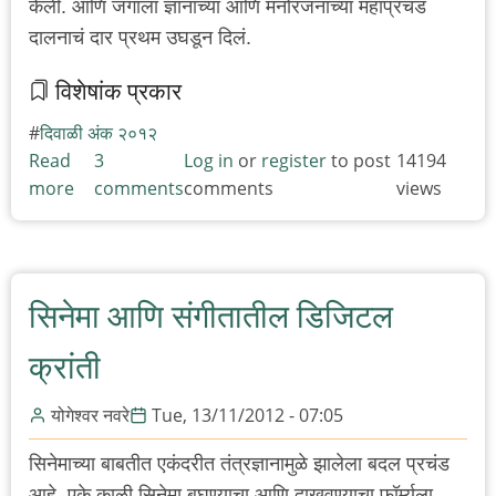
केली. आणि जगाला ज्ञानाच्या आणि मनोरंजनाच्या महाप्रचंड
दालनाचं दार प्रथम उघडून दिलं.
विशेषांक प्रकार
दिवाळी अंक २०१२
Read
3
Log in
or
register
to post
14194
more
about
comments
comments
views
माध्यमांचा
बदलता
नकाशा
सिनेमा आणि संगीतातील डिजिटल
क्रांती
योगेश्वर नवरे
Tue, 13/11/2012 - 07:05
सिनेमाच्या बाबतीत एकंदरीत तंत्रज्ञानामुळे झालेला बदल प्रचंड
आहे. एके काळी सिनेमा बघण्याचा आणि दाखवण्याचा फॉर्म्युला