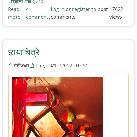
दिवाळी अंक २०१२
Read
4
Log in
or
register
to post
17622
more
about
comments
comments
views
ही
पोरंच
आम्हाला
फरफटवत
छायाचित्रे
पुढे
नेणार!
ऐसीअक्षरे
Tue, 13/11/2012 - 03:51