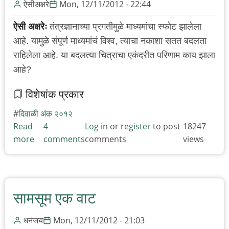
ऐसीअक्षरे
Mon, 12/11/2012 - 22:44
ऐसी अक्षरेः
तंत्रज्ञानाच्या प्रगतीमुळे माध्यमांचा स्फोट झालेला
आहे. यामुळे संपूर्ण माध्यमांचं विश्व, त्याचा नकाशा सतत बदलता
राहिलेला आहे. या बदलत्या चित्राचा एकंदरीत परिणाम काय झाला
आहे?
विशेषांक प्रकार
दिवाळी अंक २०१२
Read
4
Log in
or
register
to post
18247
more
about
comments
comments
views
"कंटेंट
राहतोच,
फॉर्म
बदलतो"
सामसूम एक वाट
-
कुमार
धनंजय
Mon, 12/11/2012 - 21:03
केतकर