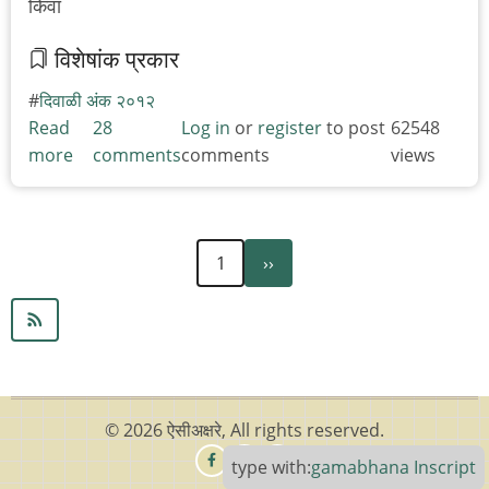
किंवा
विशेषांक प्रकार
दिवाळी अंक २०१२
Read
28
Log in
or
register
to post
62548
more
about
comments
comments
views
...
ऊर्फ
सुगरणीचा
Next
Pagination
1
››
सल्ला:
page
फराळ
आणि
मी
© 2026 ऐसीअक्षरे, All rights reserved.
type with:
gamabhana
Inscript