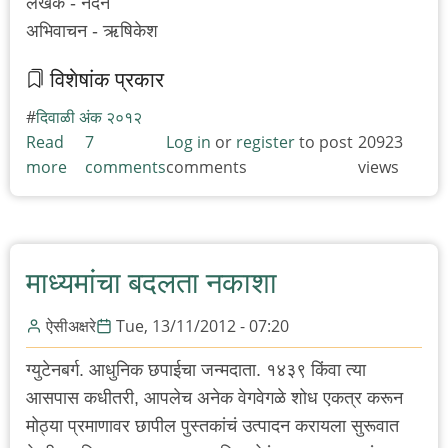
लेखक - नंदन
अभिवाचन - ऋषिकेश
विशेषांक प्रकार
दिवाळी अंक २०१२
Read
7
Log in
or
register
to post
20923
more
about
comments
comments
views
अभिवाचन
-
बरेच
काही
माध्यमांचा बदलता नकाशा
उगवून
आलेले
ऐसीअक्षरे
Tue, 13/11/2012 - 07:20
ग्युटेनबर्ग. आधुनिक छपाईचा जन्मदाता. १४३९ किंवा त्या
आसपास कधीतरी, आपलेच अनेक वेगवेगळे शोध एकत्र करून
मोठ्या प्रमाणावर छापील पुस्तकांचं उत्पादन करायला सुरूवात