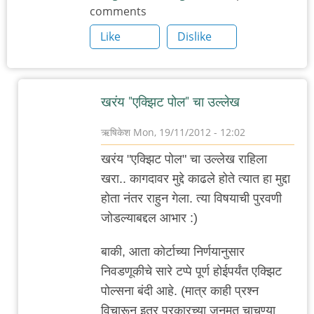
comments
Like
Dislike
खरंय "एक्झिट पोल" चा उल्लेख
ऋषिकेश
Mon, 19/11/2012 - 12:02
In
खरंय "एक्झिट पोल" चा उल्लेख राहिला
reply
खरा.. कागदावर मुद्दे काढले होते त्यात हा मुद्दा
to
होता नंतर राहुन गेला. त्या विषयाची पुरवणी
बदलांचा
जोडल्याबद्दल आभार :)
आढावा
थोडक्यात
बाकी, आता कोर्टाच्या निर्णयानुसार
आणि
निवडणूकीचे सारे टप्पे पूर्ण होईपर्यंत एक्झिट
by
पोल्सना बंदी आहे. (मात्र काही प्रश्न
आतिवास
विचारून इतर प्रकारच्या जनमत चाचण्या