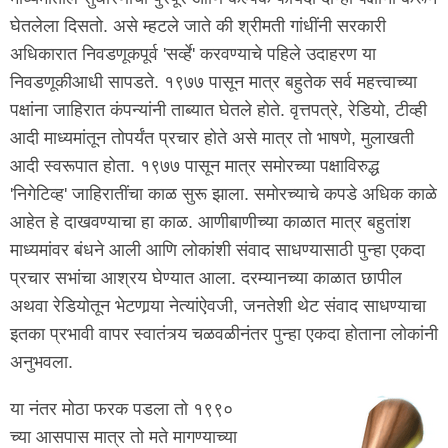
घेतलेला दिसतो. असे म्हटले जाते की श्रीमती गांधींनी सरकारी
अधिकारात निवडणूकपूर्व 'सर्व्हे' करवण्याचे पहिले उदाहरण या
निवडणूकीआधी सापडते. १९७७ पासून मात्र बहुतेक सर्व महत्त्वाच्या
पक्षांना जाहिरात कंपन्यांनी ताब्यात घेतले होते. वृत्तपत्रे, रेडियो, टीव्ही
आदी माध्यमांतून तोपर्यंत प्रचार होते असे मात्र तो भाषणे, मुलाखती
आदी स्वरूपात होता. १९७७ पासून मात्र समोरच्या पक्षाविरुद्ध
'निगेटिव्ह' जाहिरातींचा काळ सुरू झाला. समोरच्याचे कपडे अधिक काळे
आहेत हे दाखवण्याचा हा काळ. आणीबाणीच्या काळात मात्र बहुतांश
माध्यमांवर बंधने आली आणि लोकांशी संवाद साधण्यासाठी पुन्हा एकदा
प्रचार सभांचा आश्रय घेण्यात आला. दरम्यानच्या काळात छापील
अथवा रेडियोतून भेटणार्‍या नेत्यांऐवजी, जनतेशी थेट संवाद साधण्याचा
इतका प्रभावी वापर स्वातंत्र्य चळवळीनंतर पुन्हा एकदा होताना लोकांनी
अनुभवला.
या नंतर मोठा फरक पडला तो १९९०
च्या आसपास मात्र तो मते मागण्याच्या