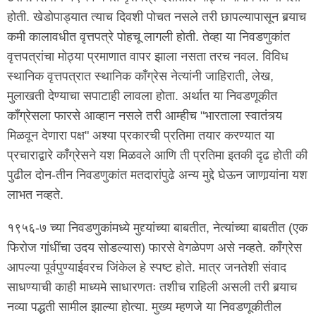
होती. खेडोपाड्यात त्याच दिवशी पोचत नसले तरी छापल्यापासून बर्‍याच
कमी कालावधीत वृत्तपत्रे पोहचू लागली होती. तेव्हा या निवडणुकांत
वृत्तपत्रांचा मोठ्या प्रमाणात वापर झाला नसता तरच नवल. विविध
स्थानिक वृत्तपत्रात स्थानिक काँग्रेस नेत्यांनी जाहिराती, लेख,
मुलाखती देण्याचा सपाटाही लावला होता. अर्थात या निवडणूकीत
काँग्रेसला फारसे आव्हान नसले तरी आम्हीच "भारताला स्वातंत्र्य
मिळवून देणारा पक्ष" अश्या प्रकारची प्रतिमा तयार करण्यात या
प्रचाराद्वारे काँग्रेसने यश मिळवले आणि ती प्रतिमा इतकी दृढ होती की
पुढील दोन-तीन निवडणुकांत मतदारांपुढे अन्य मुद्दे घेऊन जाणार्‍यांना यश
लाभत नव्हते.
१९५६-७ च्या निवडणुकांमध्ये मुद्द्यांच्या बाबतीत, नेत्यांच्या बाबतीत (एक
फिरोज गांधींचा उदय सोडल्यास) फारसे वेगळेपण असे नव्हते. काँग्रेस
आपल्या पूर्वपुण्याईवरच जिंकेल हे स्पष्ट होते. मात्र जनतेशी संवाद
साधण्याची काही माध्यमे साधारणतः तशीच राहिली असली तरी बर्‍याच
नव्या पद्धती सामील झाल्या होत्या. मुख्य म्हणजे या निवडणूकीतील