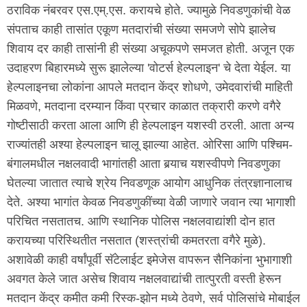
ठराविक नंबरवर एस.एम्.एस. करायचे होते. ज्यामुळे निवडणुकांची वेळ
संपताच काही तासांत एकूण मतदारांची संख्या समजणे सोपे झालेच
शिवाय दर काही तासांनी ही संख्या अचूकपणे समजत होती. अजून एक
उदाहरण बिहारमध्ये सुरू झालेल्या 'वोटर्स हेल्पलाइन' चे देता येईल. या
हेल्पलाइनचा लोकांना आपले मतदान केंद्र शोधणे, उमेदवारांची माहिती
मिळवणे, मतदाना दरम्यान किंवा प्रचार काळात तक्रारी करणे वगैरे
गोष्टीसाठी करता आला आणि ही हेल्पलाइन यशस्वी ठरली. आता अन्य
राज्यांतही अश्या हेल्पलाइन चालू झाल्या आहेत. ओरिसा आणि पश्चिम-
बंगालमधील नक्षलवादी भागांतही आता बर्‍याच यशस्वीपणे निवडणुका
घेतल्या जातात त्याचे श्रेय निवडणूक आयोग आधुनिक तंत्रज्ञानालाच
देते. अश्या भागांत केवळ निवडणुकींच्या वेळी जाणारे जवान त्या भागाशी
परिचित नसतातच. आणि स्थानिक पोलिस नक्षलवाद्यांशी दोन हात
करायच्या परिस्थितीत नसतात (शस्त्रांची कमतरता वगैरे मुळे).
अशावेळी काही वर्षांपूर्वी सॅटेलाईट इमेजेस वापरून सैनिकांना भुभागाशी
अवगत केले जात असेच शिवाय नक्षलवाद्यांची तात्पुरती वस्ती हेरून
मतदान केंद्र कमीत कमी रिस्क-झोन मध्ये ठेवणे, सर्व पोलिसांचे मोबाईल