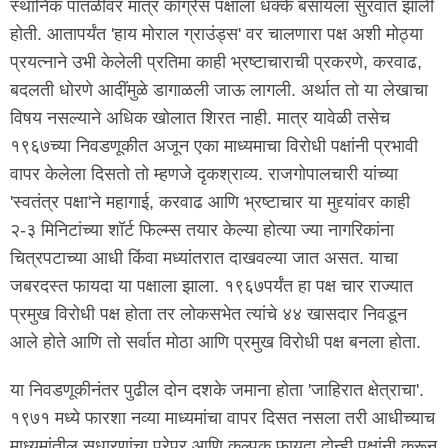
स्थानिक पातळीवर मात्र काँग्रेस पक्षाला धक्के बसायला सुरवात झाली
होती. आतापर्यंत 'हाय मोराल ग्राउंड्स' वर चालणारा पक्ष अशी मोठ्या
प्रयत्नाने उभी केलेली प्रतिमा काही भ्रष्टाचाराची प्रकरणे, करवाढ,
बदलती धोरणे आदींमुळे डागाळली जाऊ लागली. अर्थात तो या लेखाचा
विषय नसल्याने अधिक खोलात शिरत नाही. मात्र यावेळी तसेच
१९६७च्या निवडणूकीत अजून एका माध्यमाचा विरोधी पक्षांनी प्रभावी
वापर केलेला दिसतो तो म्हणजे दृकश्राव्य. राजगोपालचारी यांच्या
'स्वतंत्र पक्षा'ने महागाई, करवाढ आणि भ्रष्टाचार या मुद्द्यांवर काही
२-३ मिनिटांच्या शॉर्ट फिल्म्स तयार केल्या होत्या ज्या नागरिकांना
चित्रपटाच्या आधी किंवा मध्यांतरात दाखवल्या जात असत. याचा
जबरदस्त फायदा या पक्षाला झाला. १९६७पर्यंत हा पक्ष चार राज्यात
प्रमुख विरोधी पक्ष होता तर लोकसभेत त्यांचे ४४ खासदार निवडून
आले होते आणि तो सर्वात मोठा आणि प्रमुख विरोधी पक्ष बनला होता.
या निवडणूकीनंतर पुढील दोन दशके जमाना होता 'जाहिरात क्षेत्राचा'.
१९७१ मध्ये फारशा नव्या माध्यमांचा वापर दिसत नसला तरी आधीच्याच
माध्यमांतील सुधारणांचा पुरेपूर आणि कल्पक फायदा दोन्ही पक्षांनी करून