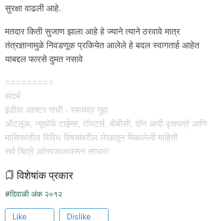
सुरक्षा वाढली आहे.
मतदार किती सुजाण झाला आहे हे ज्याने त्याने ठरवावे मात्र
तंत्रज्ञानामुळे निवडणूक प्रकियेत आलेले हे बदल स्वागतार्ह आहेत
याबद्दल फारसे दुमत नसावे
=========
संदर्भ
इंडीया आफ्टर गांधी - रामचंद्र गुहा
ऑटलूक, न्यूयॉर्क टाईम्स, रॉयटर्स, बीबीसी, दॉन आदी वृत्तपत्रे आणि
मासिकांतील विविध विषयांवरील लेखांतून मिळालेली माहिती
सर्व चित्रे आंतरजालावरून साभार!
विशेषांक प्रकार
दिवाळी अंक २०१२
Like
Dislike