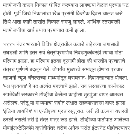
मतमोजणी करून निकाल घोषित करण्यास लागणार्‍या वेळात प्रचंड घट
होती. पूर्वी जिथे निकालांचा खेळ प्रसंगी कित्येक दिवस चालत असे
तिथे आता काही तासांत निकाल समजू लागले. आर्थिक स्तरावरही
मतमोजणीचा खर्च बर्‍याच प्रमाणात कमी झाला.
१९९१ नंतर भारताने विविध क्षेत्रातील कवाडे बाहेरच्या जगासाठी
उघडली आणि इतर सर्व क्षेत्रांप्रमाणेच निवडणुकांवरही त्याचा मोठा
परिणाम झाला. हा परिणाम इतका दूरगामी होता की भारतीय प्रचाराचे
तंत्रच पूर्णपणे बदलून गेले. तोपर्यंत मुख्यत्त्वे सभांतून होणारा प्रचार
खाजगी न्यूज चॅनल्सच्या माध्यमांतून घराघरात- दिवाणखान्यात पोचला.
'पक्ष प्रवक्ता' हे पद अत्यंत महत्त्वाचे झाले. राव सरकारचा कार्यकाळ
संपतेवेळी सरकारने टीव्हीचा केलेला काहीसा तुटपुंजा वापर आठवत
असेलच. परंतू या माध्यमाचा सर्वात लक्षात राहण्यासारखा वापर झाला
'इंडिया शायनिंग' या एन्डीएच्या प्रचारसूत्रात. जरी ही कल्पना यशस्वी
ठरली नसली तरी हे तंत्र मात्र रूढ झाले. टीव्हीच्या पाठोपाठ आलेल्या
मोबाईल/टेलिकॉम क्रांतीनंतर तसेच अनेक घरांत इंटरनेट पोहोचल्यावर