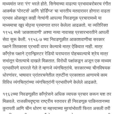
माध्यमांत जरा 'रंग' भरले होते. सिनेमाच्या वाढत्या प्रभावाबरोबरच रंगीत
आकर्षक 'पोस्टर्स' आणि 'होर्डिंग्ज' चा भारतीय मतदारावर होणारा वाढता
प्रभाव ओळखून काही नेत्यांनी आपल्या निवडणूक प्रचारामध्ये या
माध्यमाचा खूप मोठ्या प्रमाणात वापर केलेला आढळतो. या व्यतिरिक्त
१९५६ मध्ये 'आकाशवाणी' अश्या नव्या नावासह प्रसारभारतीने आपली
सेवा सुरू केली. १९५६-७ च्या निवडणूकीत आकाशवाणीचा सरकार
पक्षाने तितकासा प्रभावी वापर केल्याचे मात्र ऐकिवात नाही. मात्र
काँग्रेस पक्षाने ट्रान्झिस्टर रेडियो घराघरात पोहचवल्याचे श्रेय मात्र
सभांतून घेतल्याचे दाखले मिळतात. विरोधी पक्षांकडून अजून एक माध्यम
प्रभावीपणे वापरले गेले ते म्हणजे व्यंगचित्रांचे. सरकारच्या चीनविषयक
धोरणांवर, भाषावार प्रांतरचनेतील त्रुटींना प्रकाशात आणायचे काम
विविध व्यंगचित्रांच्या व्यंगचित्रांनी प्रभावीपणे केलेले आढळते.
१९६२च्या निवडणूकीत कॉंग्रेसने अधिक व्यापक प्रचार करून यश तर
मिळवले. राजकीयदृष्ट्या राष्ट्रीय स्तरावर ही निवडणूक पाकिस्तानच्या
कुरापती आणि चीन धोरण या महत्त्वाच्या मुद्द्यांभोवती फिरत असली तरी