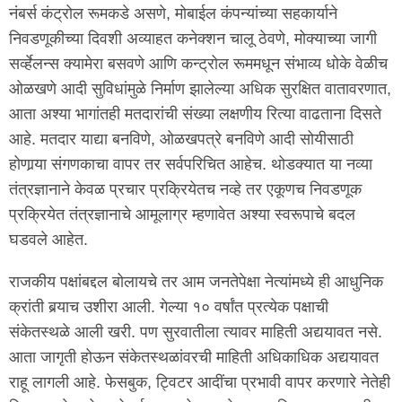
नंबर्स कंट्रोल रूमकडे असणे, मोबाईल कंपन्यांच्या सहकार्याने
निवडणूकीच्या दिवशी अव्याहत कनेक्शन चालू ठेवणे, मोक्याच्या जागी
सर्व्हेलन्स क्यामेरा बसवणे आणि कन्ट्रोल रूममधून संभाव्य धोके वेळीच
ओळखणे आदी सुविधांमुळे निर्माण झालेल्या अधिक सुरक्षित वातावरणात,
आता अश्या भागांतही मतदारांची संख्या लक्षणीय रित्या वाढताना दिसते
आहे. मतदार याद्या बनविणे, ओळखपत्रे बनविणे आदी सोयीसाठी
होणार्‍या संगणकाचा वापर तर सर्वपरिचित आहेच. थोडक्यात या नव्या
तंत्रज्ञानाने केवळ प्रचार प्रक्रियेतच नव्हे तर एकूणच निवडणूक
प्रक्रियेत तंत्रज्ञानाचे आमूलाग्र म्हणावेत अश्या स्वरूपाचे बदल
घडवले आहेत.
राजकीय पक्षांबद्दल बोलायचे तर आम जनतेपेक्षा नेत्यांमध्ये ही आधुनिक
क्रांती बर्‍याच उशीरा आली. गेल्या १० वर्षांत प्रत्येक पक्षाची
संकेतस्थळे आली खरी. पण सुरवातीला त्यावर माहिती अद्ययावत नसे.
आता जागृती होऊन संकेतस्थळांवरची माहिती अधिकाधिक अद्ययावत
राहू लागली आहे. फेसबुक, ट्विटर आदींचा प्रभावी वापर करणारे नेतेही