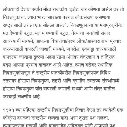
लोकशाही देशांत सर्वात मोठा राजकीय 'इव्हेंट' जर कोणता असेल तर तो
निवडणुकांचा. त्यात भारतासारख्या प्रचंड लोकसंख्या असणार्‍या
राष्ट्रासाठी तर हा एक सोहळा असतो. निवडणुकांच्या या महाप्रक्रीयेत
मत देण्याची पद्धत, मत मागण्याची पद्धत, नेत्यांचा जनतेशी संवाद
साधण्याची माध्यमे, आपल्या विचारांचा/प्रणालीचा/आश्वासनांचा प्रचार
करण्यासाठी वापरली जाणारी माध्यमे, जनतेला एकगठ्ठा करण्यासाठी
वापरल्या जाणार्‍या कॢप्त्या अश्या सार्‍या अंगांवर तंत्रज्ञान व तांत्रिक
बदल आपला प्रभाव दाखवत आले आहेत. त्याच बरोबर स्थानिक
निवडणुकांपासून ते राष्ट्रीय पातळीवरील निवडणुकांपर्यंत विविध
स्तरावर होणार्‍या निवडणुका, शहरी आणि ग्रामीण स्वराज्य संस्थांमध्ये
होणार्‍या निवडणुका यांत वापरली जाणारी माध्यमे आणि तंत्र यातील
फरकही लक्षणीय आहे.
१९५१ च्या पहिल्या राष्ट्रीय निवडणूकीचा विचार केला तर त्यावेळी एक
काँग्रेस वगळता 'राष्ट्रीय' म्हणता यावा असा दुसरा पक्ष नव्हता.
श्यामाप्रसाद मुखर्जी आणि बाबासाहेब आंबेडकर यांनी आपापले पक्ष