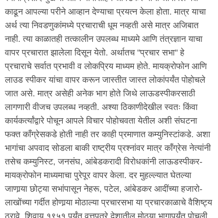
काढून आपल्या परीने आव्हान देण्याचा प्रयत्न केला होता. मात्र याचा
अर्थ त्या निवडणुकांमध्ये प्रचाराची धूम नव्हती असे मात्र अजिबात
नाही. त्या काळातही तत्कालीन उपलब्ध माध्यमे आणि तंत्रज्ञान याचा
वापर प्रचारात झालेला दिसून येतो. अर्थातच "प्रचार सभा" हे
प्रचाराचे सर्वात प्रभावी व लोकप्रिय माध्यम होते. मायक्रोफोन आणि
लाउड स्पीकर यांचा वापर करून जास्तीत जास्त लोकांपर्यंत पोहोचले
जात असे. मात्र असेही अनेक भाग होते जिथे लाऊडस्पीकरसाठी
लागणारी वीजच उपलब्ध नव्हती. अश्या ठिकाणीदेखील स्वतः किंवा
कार्यकर्त्यांद्वारे पोचून आपले विचार पोहोचवता येतील अशी संघटना
फक्त काँग्रेसकडे होती नाही तर काही प्रमाणात कम्युनिस्टांकडे. अशा
भागांचा अपवाद सोडला बाकी राष्ट्रीय प्रश्नांवर मात्र काँग्रेस नेत्यांनी
तसेच कम्युनिस्ट, जनसंघ, आंबेडकरादी विरोधकांनी लाऊडस्पीकर-
मायक्रोफोन माध्यमाचा पुरेपूर वापर केला. दर मुहल्ल्यात घेतल्या
जाणार्‍या छोट्या सभांपासून नेहरू, पटेल, आंबेडकर आदींच्या हजारो-
लाखोंच्या गर्दीत होणार्‍या मोठाल्या प्रचारसभा या प्रचारकाळाचे वैशिष्ट्य
ठरावे. शिवाय १९५१ पर्यंत वृत्तपत्रे देशातील मोठ्या भागापर्यंत पोचली