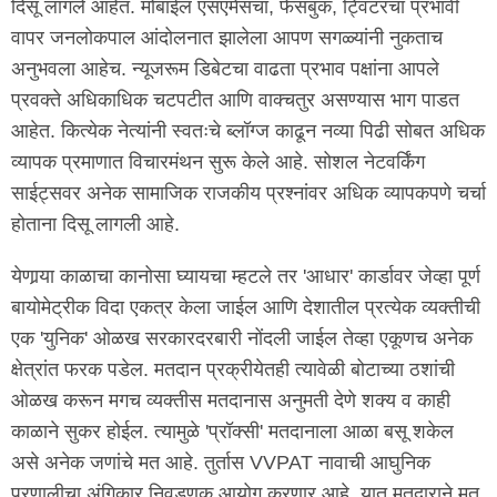
दिसू लागले आहेत. मोबाईल एसएमेसचा, फेसबुक, ट्विटरचा प्रभावी
वापर जनलोकपाल आंदोलनात झालेला आपण सगळ्यांनी नुकताच
अनुभवला आहेच. न्यूजरूम डिबेटचा वाढता प्रभाव पक्षांना आपले
प्रवक्ते अधिकाधिक चटपटीत आणि वाक्चतुर असण्यास भाग पाडत
आहेत. कित्येक नेत्यांनी स्वतःचे ब्लॉग्ज काढून नव्या पिढी सोबत अधिक
व्यापक प्रमाणात विचारमंथन सुरू केले आहे. सोशल नेटवर्किंग
साईट्सवर अनेक सामाजिक राजकीय प्रश्नांवर अधिक व्यापकपणे चर्चा
होताना दिसू लागली आहे.
येणार्‍या काळाचा कानोसा घ्यायचा म्हटले तर 'आधार' कार्डावर जेव्हा पूर्ण
बायोमेट्रीक विदा एकत्र केला जाईल आणि देशातील प्रत्येक व्यक्तीची
एक 'युनिक' ओळख सरकारदरबारी नोंदली जाईल तेव्हा एकूणच अनेक
क्षेत्रांत फरक पडेल. मतदान प्रक्रीयेतही त्यावेळी बोटाच्या ठशांची
ओळख करून मगच व्यक्तीस मतदानास अनुमती देणे शक्य व काही
काळाने सुकर होईल. त्यामुळे 'प्रॉक्सी' मतदानाला आळा बसू शकेल
असे अनेक जणांचे मत आहे. तुर्तास VVPAT नावाची आघुनिक
प्रणालीचा अंगिकार निवडणूक आयोग करणार आहे. यात मतदाराने मत