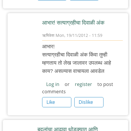
आभार! सत्याग्रहीचा दिवाळी अंक
ऋषिकेश
Mon, 19/11/2012 - 11:59
In
आभार!
reply
सत्याग्रहीचा दिवाळी अंक किंवा तुम्ही
to
म्हणताय तो लेख जालावर उपलब्ध आहे
अवांतर
काय? असल्यास वाचायला आवडेल
by
आडकित्ता
Log in
or
register
to post
comments
Like
Dislike
बदलांचा आढावा थोडक्यात आणि