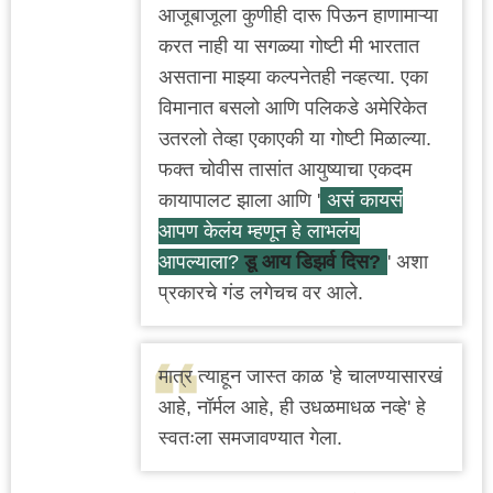
आजूबाजूला कुणीही दारू पिऊन हाणामाऱ्या
करत नाही या सगळ्या गोष्टी मी भारतात
असताना माझ्या कल्पनेतही नव्हत्या. एका
विमानात बसलो आणि पलिकडे अमेरिकेत
उतरलो तेव्हा एकाएकी या गोष्टी मिळाल्या.
फक्त चोवीस तासांत आयुष्याचा एकदम
कायापालट झाला आणि '
असं कायसं
आपण केलंय म्हणून हे लाभलंय
आपल्याला?
डू आय डिझर्व दिस?
' अशा
प्रकारचे गंड लगेचच वर आले.
मात्र त्याहून जास्त काळ 'हे चालण्यासारखं
आहे, नॉर्मल आहे, ही उधळमाधळ नव्हे' हे
स्वतःला समजावण्यात गेला.