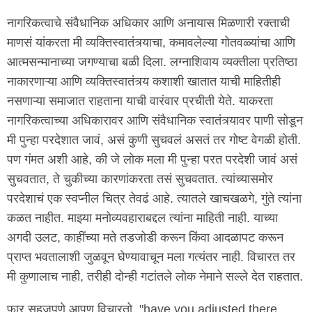
नागरिकत्वाचे संवैधानिक अधिकार आणि अनायास मिळणारी रक्ताची
माणसं यांकरता मी व्यक्तिस्वातंत्र्याचा, कमावलेल्या गोतवळ्यांचा आणि
आत्मसन्मानाच्या जगण्याचा बळी दिला. लग्नाशिवाय व्यक्तीला प्रतिष्ठा
नाकारणाऱ्या आणि व्यक्तिस्वातंत्र्य कशाशी खातात याची माहितीही
नसणाऱ्या समाजात राहताना याची वारंवार प्रचीती येते. याकरता
नागरिकत्वाच्या अधिकारावर आणि संवैधानिक स्वातंत्र्यावर पाणी सोडून
मी पुन्हा परदेशात जावं, असं कुणी सुचवलं असतं तर गोष्ट वेगळी होती.
पण गंमत अशी आहे, की जे लोक मला मी पुन्हा परत परदेशी जावं असं
सुचवतात, ते चुकीच्या कारणांकरता तसं सुचवतात. त्यांच्यासमोर
परदेशाचं एक स्वप्नील चित्र तेवढं आहे. त्यातले खाचखळगे, गुंते त्यांना
कळत नाहीत. माझ्या मनोव्यवहाराबद्दल त्यांना माहिती नाही. याच्या
अगदी उलट, काहींच्या मते तडजोडी करून किंवा आदळापट करून
प्राप्त भवतालाशी जुळवून घेण्यावाचून मला गत्यंतर नाही. विचारत तर
मी कुणालाच नाही, तरीही दोन्ही गटांतले लोक नेमाने सल्ले देत राहतात.
फार सहजपणे आपण विचारतो, "have you adjusted there