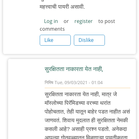
महत्त्वाची पायरी असावी.
Log in
or
register
to post
comments
Like
Dislike
सुरक्षितता नाकारता येत नाही,
निमिष
Tue, 09/03/2021 - 01:04
In
सुरक्षितता नाकारता येत नाही, मात्र जे
reply
मॉस्लोच्या पिरॅमिडच्या वरच्या थरांत
to
पोहोचतात, तेही यातून बाहेर पडत नाहीत असं
You
जाणवतं. शिवाय मुदलात ही सुरक्षितता नेमकी
Can't
कसली आहे? असाही प्रश्न पडतो. अनेकदा
Go
आपल्या गोतवळ्यातून मिळणाऱ्या पावतीकरता