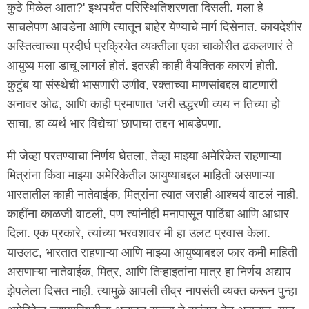
कुठे मिळेल आता?' इथपर्यंत परिस्थितिशरणता दिसली. मला हे
साचलेपण आवडेना आणि त्यातून बाहेर येण्याचे मार्ग दिसेनात. कायदेशीर
अस्तित्वाच्या प्रदीर्घ प्रक्रियेत व्यक्तीला एका चाकोरीत ढकलणारं ते
आयुष्य मला डाचू लागलं होतं. इतरही काही वैयक्तिक कारणं होती.
कुटुंब या संस्थेची भासणारी उणीव, रक्ताच्या माणसांबद्दल वाटणारी
अनावर ओढ, आणि काही प्रमाणात 'जरी उद्धरणी व्यय न तिच्या हो
साचा, हा व्यर्थ भार विद्येचा' छापाचा तद्दन भाबडेपणा.
मी जेव्हा परतण्याचा निर्णय घेतला, तेव्हा माझ्या अमेरिकेत राहणाऱ्या
मित्रांना किंवा माझ्या अमेरिकेतील आयुष्याबद्दल माहिती असणाऱ्या
भारतातील काही नातेवाईक, मित्रांना त्यात जराही आश्चर्य वाटलं नाही.
काहींना काळजी वाटली, पण त्यांनीही मनापासून पाठिंबा आणि आधार
दिला. एक प्रकारे, त्यांच्या भरवशावर मी हा उलट प्रवास केला.
याउलट, भारतात राहणाऱ्या आणि माझ्या आयुष्याबद्दल फार कमी माहिती
असणाऱ्या नातेवाईक, मित्र, आणि तिऱ्हाइतांना मात्र हा निर्णय अद्याप
झेपलेला दिसत नाही. त्यामुळे आपली तीव्र नापसंती व्यक्त करून पुन्हा