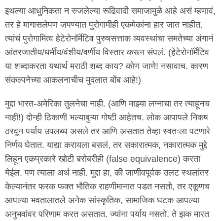
इथल्या आधुनिकता न रुजलेल्या रूढिवादी समाजामुळे आहे असं म्हणावं,
तर हे मागासलेपण जपण्यात पुरोगामीही एकमेकांना हार जात नाहीत.
त्यांचं पुरोगामित्व हेटेरोनॉर्मेटिव पुरुषसत्ताक व्यवस्थांचा समतेच्या अंगानं
आंतरजातीय/धर्मीय/वंशीय/वर्णीय विस्तार करून संपलं. (हेटेरोनॉर्मेटिव
या शब्दाकरता यथार्थ मराठी शब्द काय? कोण जाणे! नसावाच. कारण
संकल्पनेच्या आकलनाचीच मुदलात बोंब आहे!)
मुद्दा भारत-अमेरिका तुलनेचा नाही. (आणि माझ्या लग्नाचा तर त्याहूनच
नाही!) दोन्ही ठिकाणी भल्याबुऱ्या गोष्टी आहेतच. लोक आपापले निकष
ठरवून पर्याय उपलब्ध असले तर आणि असतात तेव्हा स्वतःला पटणारे
निर्णय घेतात. याद्या करायला बसलं, तर सकारात्मक, नकारात्मक मुद्दे
लिहून एकप्रकारे खोटी बरोबरीही (false equivalence) करता
येईल. पण त्याला अर्थ नाही. मुद्दा हा, की जाणीवपूर्वक उलट स्थलांतर
केल्यानंतर फरक फक्त भौतिक राहणीमानात पडत नसतो, तर एकूणच
आपल्या भवतालातले अनेक सांस्कृतिक, सामाजिक घटक आपल्या
अनुभवांवर परिणाम करत असतात. ज्यांना पर्याय नसतो, ते झक मारत