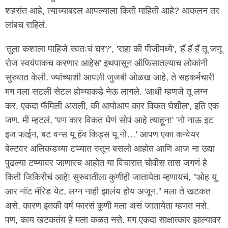
शहरांत आहे, त्याच्याबद्दल आपल्याला किती माहिती आहे? आकलन तर
लांबच राहिलं.
'तुला कशाला पाहिजे स्वतःचं घर?', 'राहा की पीजीमध्ये', 'हॅ हॅ हॅ तू जणू
रोज स्वयंपाकच करणार आहेस' इथपासून ऑफिसातल्याच लोकांनी
सुरुवात केली. ज्यांच्याशी आपली जुजबी ओळख आहे, ते सहकर्मचारी
मग मला सटली सेटल होण्याकडे नेऊ लागले. 'आधी म्हणजे तू लग्न
कर, एकदा फॅमिली असली, की आपोआप कार विकत घेशील', इति एक
जण. मी म्हटलं, 'पण कार विकत घेणं सोपं आहे त्याहून!' 'नो नाऊ इट
इज फाईन, बट वन्स यू हॅव किड्स यू नो…' आपण एका कन्वेयर
बेल्टवर अलिकडच्या टप्प्यात रुतून बसलो आहोत आणि आज ना उद्या
पुढल्या टप्प्यावर जाणारच आहोत या विचारात चोवीस तास जगणं हे
किती जिकिरीचं आहे! सुरुवातीला कुणीही जातायेता म्हणायचं, "ओह यू
आर नॉट मॅरिड येट, लग्न नाही झालंय होय अजून." मला ते खटकत
असे, कारण इतकी वर्षं फारसं कुणी मला असं जातायेता म्हणत नसे.
पण, काय खटकतंय हे मला कळत नसे. मग एकदा साक्षात्कार झाल्यावर