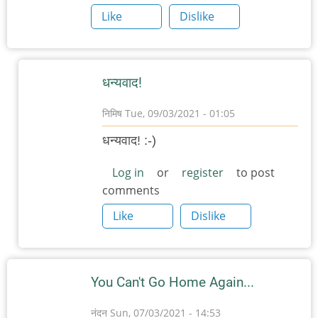
Like
Dislike
धन्यवाद!
निमिष
Tue, 09/03/2021 - 01:05
In
धन्यवाद! :-)
reply
to
Log in
or
register
to post
comments
अनेक
मुद्दयांवर
Like
Dislike
सह-
अनुभूती
by
You Can't Go Home Again...
चिंतातुर
जंतू
नंदन
Sun, 07/03/2021 - 14:53