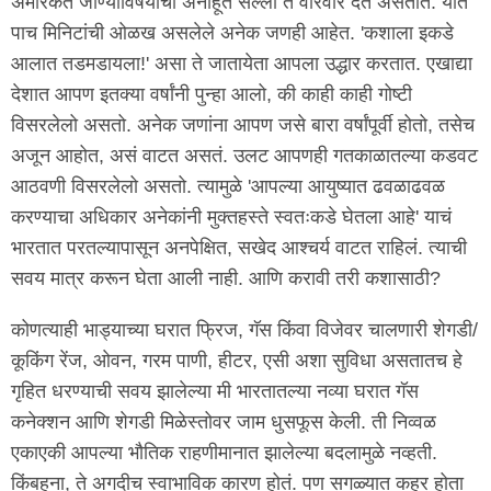
अमेरिकेत जाण्याविषयीचा अनाहूत सल्ला ते वारंवार देत असतात. यात
पाच मिनिटांची ओळख असलेले अनेक जणही आहेत. 'कशाला इकडे
आलात तडमडायला!' असा ते जातायेता आपला उद्धार करतात. एखाद्या
देशात आपण इतक्या वर्षांनी पुन्हा आलो, की काही काही गोष्टी
विसरलेलो असतो. अनेक जणांना आपण जसे बारा वर्षांपूर्वी होतो, तसेच
अजून आहोत, असं वाटत असतं. उलट आपणही गतकाळातल्या कडवट
आठवणी विसरलेलो असतो. त्यामुळे 'आपल्या आयुष्यात ढवळाढवळ
करण्याचा अधिकार अनेकांनी मुक्तहस्ते स्वतःकडे घेतला आहे' याचं
भारतात परतल्यापासून अनपेक्षित, सखेद आश्चर्य वाटत राहिलं. त्याची
सवय मात्र करून घेता आली नाही. आणि करावी तरी कशासाठी?
कोणत्याही भाड्याच्या घरात फ्रिज, गॅस किंवा विजेवर चालणारी शेगडी/
कूकिंग रेंज, ओवन, गरम पाणी, हीटर, एसी अशा सुविधा असतातच हे
गृहित धरण्याची सवय झालेल्या मी भारतातल्या नव्या घरात गॅस
कनेक्शन आणि शेगडी मिळेस्तोवर जाम धुसफूस केली. ती निव्वळ
एकाएकी आपल्या भौतिक राहणीमानात झालेल्या बदलामुळे नव्हती.
किंबहुना, ते अगदीच स्वाभाविक कारण होतं. पण सगळ्यात कहर होता