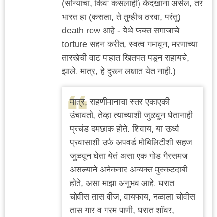
(सोन्याचा, किंवा कसलाही) कैदखाना असेल, तर
भारत हा (कसला, ते तुम्हीच ठरवा, परंतु)
death row आहे - येथे फक्त समाजाचे
torture सहन करीत, स्वत्व गमावून, मरणाच्या
तारखेची वाट पाहात खितपत पडून राहायचे,
झाले. मात्र, हे दुरून लक्षात येत नाही.)
मात्र, राहणीमानाचा स्तर एकाएकी
उंचावतो, तेव्हा त्याच्याशी जुळवून घेतानाही
प्रचंड दमछाक होते. शिवाय, या ऊर्ध्व
प्रवासाशी उर्फ अपवर्ड मोबिलिटीशी सहज
जुळवून घेता येतं असा एक गोड गैरसमज
असल्याने अनेकवार अव्यक्त मुस्कटदाबी
होते, असा माझा अनुभव आहे. घरात
चोवीस तास वीज, वायफाय, नळाला चोवीस
तास गार व गरम पाणी, घरात शॉवर,