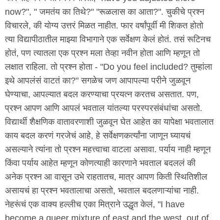
now?", " जमतंय का तिथे?" "रूळलास का आता?". चुकीचे प्रश्न
विचारले, की योग्य उत्तरं मिळत नाहीत. फार वर्षांपूर्वी मी शिकत होतो
त्या विद्यापीठातील माझ्या विभागाने एक सर्वेक्षण केलं होतं. तसं रूटिनच
होतं, पण त्यातला एक प्रश्न मला तेव्हा नवीन होता आणि म्हणून तो
लक्षात राहिला. तो प्रश्न होता - "Do you feel included? तुम्हांला
इथे आपलंसं वाटतं का?" सगळेच जण आपापल्या परीने जुळवून
घेण्याचा, आपल्यात बदल करण्याचा प्रयत्न करतच असतात. पण,
प्रश्न आपण आणि आपलं भवताल यांतल्या परस्परसंबंधांचा असतो.
विद्यार्थी शैक्षणिक वातावरणाशी जुळवून घेत आहेत का यापेक्षा भवतालात
काय बदल करणं गरजेचं आहे, हे सर्वेक्षणकर्त्यांना जाणून घ्यायचं
असल्याने त्यांना तो प्रश्न महत्त्वाचा वाटला असावा. पर्याय नाही म्हणून
किंवा पर्याय आहेत म्हणून कोणत्याही कारणाने भवताल बदललं की
अनेक प्रश्न आ वासून उभे राहतातच, मात्र आपण किती स्थितिशील
असायचं हा प्रश्न भवतालाचा असतो, भवताल बदलणाऱ्यांचा नाही.
नेहरूंचं एक वाक्य हल्लीच एका मित्राने उद्धृत केलं, "I have
become a queer mixture of east and the west, out of