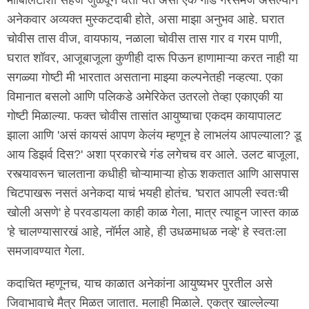
मोबिलिटीशी सहज जुळवून घेता येतं असा एक गोड गैरसमज असल्याने
अनेकवार अव्यक्त मुस्कटदाबी होते, असा माझा अनुभव आहे. घरात
चोवीस तास वीज, वायफाय, नळाला चोवीस तास गार व गरम पाणी,
घरात शॉवर, आजूबाजूला कुणीही दारू पिऊन हाणामाऱ्या करत नाही या
सगळ्या गोष्टी मी भारतात असताना माझ्या कल्पनेतही नव्हत्या. एका
विमानात बसलो आणि पलिकडे अमेरिकेत उतरलो तेव्हा एकाएकी या
गोष्टी मिळाल्या. फक्त चोवीस तासांत आयुष्याचा एकदम कायापालट
झाला आणि 'असं कायसं आपण केलंय म्हणून हे लाभलंय आपल्याला? डू
आय डिझर्व दिस?' अशा प्रकारचे गंड लगेचच वर आले. उलट बाजूला,
रस्त्यावरून चालताना कधीही चोऱ्यामाऱ्या होऊ शकतात आणि आसपास
चिटपाखरू नसतं अनेकदा याचं भयही होतंच. 'घरात आपली स्वतःची
खोली असणे' हे परवडायला काही काळ गेला, मात्र त्याहून जास्त काळ
'हे चालण्यासारखं आहे, नॉर्मल आहे, ही उधळमाधळ नव्हे' हे स्वतःला
समजावण्यात गेला.
कदाचित म्हणूनच, याच काळात अनेकांना आयुष्यभर पुरतील असे
जिवाभावाचे मैत्र मिळत जातात. मलाही मिळाले. एकत्र खाल्लेल्या