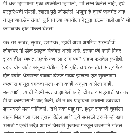
मी असं म्हणणाऱ्या एका व्यक्तीला म्हणालो, "मी लग्न केलेलं नाही, इथे
वस्तुस्थिती संपली. त्याला पुढे जोडलेलं 'अजून' हे तुमचं जजमेंट आहे.
ते तुमच्याकडेच ठेवा." दुर्दैवाने त्या व्यक्तीला हेसुद्धा कळलं नाही आणि मी
कपाळावर हात मारून घेतला.
खरं तर प्लंबर, सुतार, ड्रायवर, न्हावी अशा अगणित श्रमजीवी
लोकांवर मी डोळे झाकून विसंबत आलो आहे. इतका की काही मित्र
सुरुवातीला म्हणत, 'इतकं कशाला सांगायचं? सहज फसवेल कुणीही.'
दहात दोन वाईट अनुभव येतील, हे मी गृहितच धरलं होतं. मात्र गेल्या
दोन वर्षांत ॲडवान्स रक्कम घेऊन गायब झालेला एक सुतारकाम
करणारा माणूस वगळता मला असा काही अनुभव आलेला नाही.
उलटपक्षी, त्यांची नेहमी मदतच झालेली आहे. दोनचार भाड्याची घरं तर
मी या कारणासाठी बाद केली, की ते घर पाहायला जाताना उबरच्या
ड्रायवरने मला सांगितलं, "इथे नका पाहू घर. इथून सकाळी तुम्हांला
वाहन मिळायला फार त्रास होईल आणि इथे सकाळी ट्रॅफीकही खूप
असतो." एरवी सदैव आपलं विखारी पुरुषत्व परजून वावरणारे यांतले