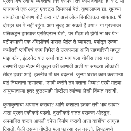
प्रश्न विचारणाऱ्या व्यक्तींचा निरागसपणा तर काय वर्णावा! 'हां सर, या
प्लानमध्ये एक अजून एक्स्ट्रा सिमकार्ड येतं. कुणालापण द्या. तुमच्या
बायकोचा फोनपण पोर्ट करा ना.' असं लोक बिनदिक्कत सांगतात. 'मैं
दोपहर घर पे नहीं रहूंगा. आप सुबह आ सकते है क्या?' या प्रश्नावर
पलिकडून हमखास प्रतिप्रश्न येतो, 'पर मॅडम तो होगी ना घर पे?'
षटीषण्मासी एक ॲमेझॉनचं पार्सल येईल ते घ्यायला, वर्षातून एकदा
कधीतरी प्लंबींगचं काम निघेल ते उरकायला आणि सहचारिणी म्हणून
माझं फोन, इंटरनेट यांत अर्धा वाटा मागायला चोवीस तास घरात
बसणारी एक मॅडम मी कुठून तरी आणावी अशी या सगळ्या लोकांची
तीव्र इच्छा आहे. हल्लीच मी घर बदललं. जुन्या घरात काम करणाऱ्या
बाई निघताना म्हणाल्या, "शादी करोगे तब बताना भैय्या!" एरवी माझ्या
आयुष्यातल्या इतर कुठल्याही गोष्टीला त्यांच्या लेखी किंमत नसावी.
कुणाकुणाचा अपमान करावा? आणि कशाला इतका तरी भाव द्यावा?
असा प्रश्न एकीकडे पडतो. दुसरीकडे सतत वसकन ओरडून,
अपमानित करून आपली स्पेस निर्माण करावी असा काहींचा आग्रह
दिसतो. पैकी दुसऱ्या गोष्टीत मला फारसा रस नसतो. लिफ्टमध्ये