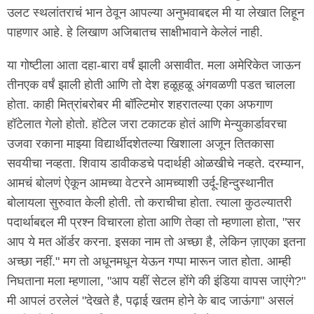
उलट स्थलांतराचं भान ठेवून आपल्या अनुभवाबद्दल मी या लेखात लिहून
पाहणार आहे. हे लिखाण अजिबातच साक्षीभावाने केलेलं नाही.
या गोष्टीला आता दहा-बारा वर्षं झाली असावीत. मला अमेरिकेत जाऊन
तीनएक वर्षं झाली होती आणि तो देश हळूहळू अंगवळणी पडत चालला
होता. काही मित्रांबरोबर मी बॉल्टिमोर शहरातल्या एका अफगाण
हॉटेलात गेलो होतो. हॉटेल जरा टकाटक होतं आणि मेन्युकार्डावरचा
उजवा रकाना माझ्या विद्यार्थीदशेतल्या खिशाला अजून तितकासा
सवयीचा नव्हता. शिवाय डावीकडचे पदार्थही ओळखीचे नव्हते. दरम्यान,
आमचं बोलणं ऐकून आमच्या वेटरने आमच्याशी उर्दू-हिन्दुस्थानीत
बोलायला सुरुवात केली होती. तो कराचीचा होता. त्याला कुठल्यातरी
पदार्थाबद्दल मी प्रश्न विचारला होता आणि तेव्हा तो म्हणाला होता, "सर
आप ये मत ऑर्डर करना. इसका नाम तो अच्छा है, लेकिन ज़ाएका इतना
अच्छा नहीं." मग तो अधूनमधून येऊन गप्पा मारून जात होता. आम्ही
निघताना मला म्हणाला, "आप यहीं सेटल होंगे की इंडिया वापस जाएंगे?"
मी आपलं ठरलेलं "देखते है, पढ़ाई खतम होने के बाद जाऊंगा" असलं