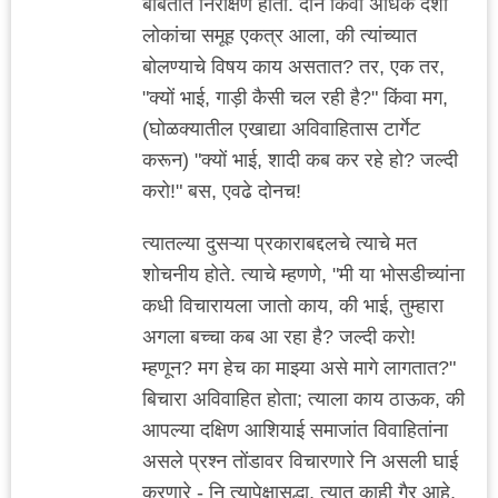
बाबतीत निरीक्षणे होती. दोन किंवा अधिक देशी
लोकांचा समूह एकत्र आला, की त्यांच्यात
बोलण्याचे विषय काय असतात? तर, एक तर,
"क्यों भाई, गाड़ी कैसी चल रही है?" किंवा मग,
(घोळक्यातील एखाद्या अविवाहितास टार्गेट
करून) "क्यों भाई, शादी कब कर रहे हो? जल्दी
करो!" बस, एवढे दोनच!
त्यातल्या दुसऱ्या प्रकाराबद्दलचे त्याचे मत
शोचनीय होते. त्याचे म्हणणे, "मी या भोसडीच्यांना
कधी विचारायला जातो काय, की भाई, तुम्हारा
अगला बच्चा कब आ रहा है? जल्दी करो!
म्हणून? मग हेच का माझ्या असे मागे लागतात?"
बिचारा अविवाहित होता; त्याला काय ठाऊक, की
आपल्या दक्षिण आशियाई समाजांत विवाहितांना
असले प्रश्न तोंडावर विचारणारे नि असली घाई
करणारे - नि त्यापेक्षासुद्धा, त्यात काही गैर आहे,