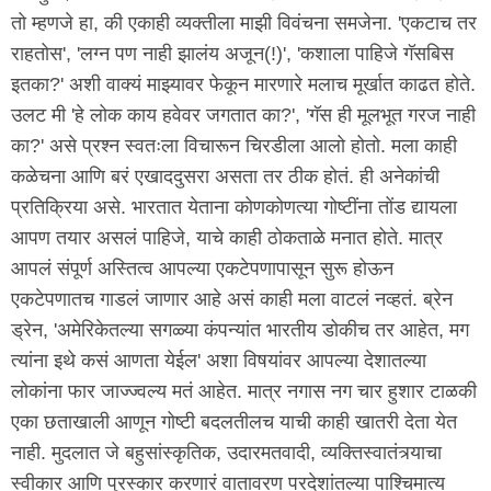
तो म्हणजे हा, की एकाही व्यक्तीला माझी विवंचना समजेना. 'एकटाच तर
राहतोस', 'लग्न पण नाही झालंय अजून(!)', 'कशाला पाहिजे गॅसबिस
इतका?' अशी वाक्यं माझ्यावर फेकून मारणारे मलाच मूर्खात काढत होते.
उलट मी 'हे लोक काय हवेवर जगतात का?', 'गॅस ही मूलभूत गरज नाही
का?' असे प्रश्न स्वतःला विचारून चिरडीला आलो होतो. मला काही
कळेचना आणि बरं एखाददुसरा असता तर ठीक होतं. ही अनेकांची
प्रतिक्रिया असे. भारतात येताना कोणकोणत्या गोष्टींना तोंड द्यायला
आपण तयार असलं पाहिजे, याचे काही ठोकताळे मनात होते. मात्र
आपलं संपूर्ण अस्तित्व आपल्या एकटेपणापासून सुरू होऊन
एकटेपणातच गाडलं जाणार आहे असं काही मला वाटलं नव्हतं. ब्रेन
ड्रेन, 'अमेरिकेतल्या सगळ्या कंपन्यांत भारतीय डोकीच तर आहेत, मग
त्यांना इथे कसं आणता येईल' अशा विषयांवर आपल्या देशातल्या
लोकांना फार जाज्ज्वल्य मतं आहेत. मात्र नगास नग चार हुशार टाळकी
एका छताखाली आणून गोष्टी बदलतीलच याची काही खातरी देता येत
नाही. मुदलात जे बहुसांस्कृतिक, उदारमतवादी, व्यक्तिस्वातंत्र्याचा
स्वीकार आणि पुरस्कार करणारं वातावरण परदेशांतल्या पाश्चिमात्य