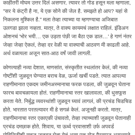
काहीतरी मोघम उत्तर दिलं असणार. त्यावर तो गोड हसून मला म्हणाला,
"सर ये कंट्री है ना, ये एक सोने की जेल है. समझते हो आप? यहां से
निकलना मुश्किल है." मला तेव्हा त्याच्या या म्हणण्याचा अजिबात
उलगडा झाला नव्हता. मात्र, ते वाक्य कायमचं लक्षात राहिलं. इंडिअन
ओशनचं 'भोर भयी… एक उड़ता पंछी जा बैठा एक डाल…' हे गाणं नंतर
जेव्हा जेव्हा ऐकलं, तेव्हा दर वेळी या वाक्याची आठवण मी काढली आहे.
अर्थ वळायला अजून सात-आठ वर्षं जावी लागली.
कोणत्याही नव्या देशात, माणसांत, संस्कृतीत स्थलांतर केलं, की नव्या
गोष्टींशी जुळवून घेण्यात बराच वेळ, ऊर्जा खर्ची पडते. त्यात आपल्या
राहणीमानात एकदम जमीनअस्मानाचा फरक पडला, की जुळवून घेताना
फारच बावचळायला होतं. राहणीमानाचा स्तर खालावला, की धुसफूस
करता येते. निर्बुद्ध व्यवस्थांशी जुळवून घ्यावं लागलं, की प्रचंड चिडचिड
होते. भारतात परतल्यावर मी हे सगळं केलं. अजूनही करतो. मात्र,
राहणीमानाचा स्तर एकाएकी उंचावतो, तेव्हा त्याच्याशी जुळवून घेतानाही
प्रचंड दमछाक होते. शिवाय, या ऊर्ध्व प्रवासाशी उर्फ अपवर्ड