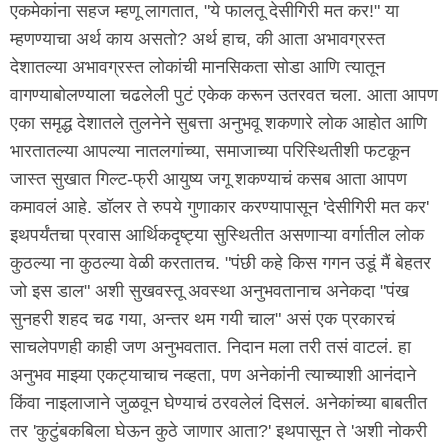
एकमेकांना सहज म्हणू लागतात, "ये फालतू देसीगिरी मत कर!" या
म्हणण्याचा अर्थ काय असतो? अर्थ हाच, की आता अभावग्रस्त
देशातल्या अभावग्रस्त लोकांची मानसिकता सोडा आणि त्यातून
वागण्याबोलण्याला चढलेली पुटं एकेक करून उतरवत चला. आता आपण
एका समृद्ध देशातले तुलनेने सुबत्ता अनुभवू शकणारे लोक आहोत आणि
भारतातल्या आपल्या नातलगांच्या, समाजाच्या परिस्थितीशी फटकून
जास्त सुखात गिल्ट-फ्री आयुष्य जगू शकण्याचं कसब आता आपण
कमावलं आहे. डॉलर ते रुपये गुणाकार करण्यापासून 'देसीगिरी मत कर'
इथपर्यंतचा प्रवास आर्थिकदृष्ट्या सुस्थितीत असणाऱ्या वर्गातील लोक
कुठल्या ना कुठल्या वेळी करतातच. "पंछी कहे किस गगन उडूं मैं बेहतर
जो इस डाल" अशी सुखवस्तू अवस्था अनुभवतानाच अनेकदा "पंख
सुनहरी शहद चढ गया, अन्तर थम गयी चाल" असं एक प्रकारचं
साचलेपणही काही जण अनुभवतात. निदान मला तरी तसं वाटलं. हा
अनुभव माझ्या एकट्याचाच नव्हता, पण अनेकांनी त्याच्याशी आनंदाने
किंवा नाइलाजाने जुळवून घेण्याचं ठरवलेलं दिसलं. अनेकांच्या बाबतीत
तर 'कुटुंबकबिला घेऊन कुठे जाणार आता?' इथपासून ते 'अशी नोकरी