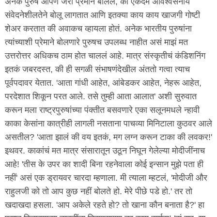
अनेक पुरुष आपण जरा प्रेमानं बोललं, की एकदम अविश्वसनीय
संवेदनेशीलतेने बोलू लागतात आणि इतक्या काय काय खाजगी गोष्टी
शेअर करतात की अवाकच व्हायला होतं. अनेक भारतीय पुरुषांना
त्यांच्याशी प्रेमाने बोलणारे पुरुषच उपलब्ध नाहीत असं माझं मत
उत्तरोत्तर अधिकच ठाम होत चाललं आहे. मात्र संस्कृतीचं कंडिशनिंग
इतकं जबरदस्त, की ही सगळी संभाषणंदेखील अंततो गत्वा त्याच
पूर्वपदावर येतात. 'आता गांधी आहेत, आंबेडकर आहेत, नेहरू आहेत,
परदेशात शिकून परत आले. तसे तुम्ही आता आलात' अशी सुरुवात
करून मला राष्ट्रपुरुषांच्या पंक्तीत बसवणारे एका सलूनमधले न्हावी
काका केसांना कात्रीही लागली नसताना पाचव्या मिनिटाला कुठवर आले
असतील? 'आता झालं की वय इतकं, मग लग्न करून टाका की लवकर!'
इथवर. काकांचं मत मात्र संसारातून उठून निघून गेलेल्या मोदीजींनाच
आहे! 'तीस के उपर का शादी बिना रहनेवाला कोई इन्सान मुझे पता ही
नहीं' असं एक ड्रायवर चारदा म्हणाला. मी त्याला म्हटलं, 'मोदीजी और
राहुलजी को तो आप कुछ नहीं बोलते हो. मेरे पीछे पडे हो.' तर तो
खदाखदा हसला. 'आप अकेले रहते हो? तो खाना कौन बनाता है?' हा