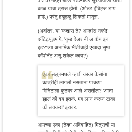
वातावरणातून बाहेर पडल्यावर सुरुवातीला थोडा
काळ याचा त्रास होतो. (ओल्ड हॅबिट्स डाय
हार्ड.) परंतु हळूहळू शिकतो माणूस.
(अवांतर: या 'कशास ते? आम्हांस नको!'
ॲटिट्यूडमागे, 'कुड देअर बी अ कॅच इन
इट?'च्या अनामिक भीतीचाही एखादा सुप्त
काँपोनेंट असू शकेल काय?)
एका सलूनमधले न्हावी काका केसांना
कात्रीही लागली नसताना पाचव्या
मिनिटाला कुठवर आले असतील? 'आता
झालं की वय इतकं, मग लग्न करून टाका
की लवकर!' इथवर.
आमच्या एका (तेव्हा अविवाहित) मित्राची या