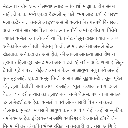
भेटल्यावर दोन शब्द बोलण्यापल्याड ज्यांच्याशी माझा काहीच संबंध
नाही, ते काका मध्ये एकदा रॅंडमली म्हणाले, "मग लाडू कधी देणार?"
मला कळेचना. "कसले लाडू?" असं मी अत्यंत निरागसपणे विचारलं.
आता ज्यांचं सारं भावविश्व जगातल्या सर्वांची लग्नं व्हावीत या चिंतेने
व्यापलं असेल, त्या लोकांनी या चिंता थेट बोलून दाखवाव्यात ना? पण
अनेकानेक अन्योक्ती, चेतनगुणोक्ती, उपमा, उत्प्रेक्षा असले खेळ
खेळतात. अनेकदा तर असं होतं, की आपला आतल्या आत होणारा
त्रागा राहिला दूर, उलट मला असं वाटतं, 'हे नवीन आहे. थांबा हं लिहून
ठेवतो. पुढे वापरता येईल.' लग्न न केल्यास आयुष्य जगूच नये असाही
एक सूर आहे. 'एकटा असून कित्ती सामान आहे तुझ्याकडे!', 'तुला पुरेल
की, तुला कितीशी जागा लागणार आहे?', 'तुला कशाला हवाय डबल
बेड?', ' चादरी हव्यात का तुला? नव्या नको घेऊस. पण या ना सगळ्या
डबल बेडशीट आहेत.' असली वाक्यं लोक जराही विचार न करता
बोलतात. एकट्या माणसाने आयुष्य कसं जगावं याचेही काही सांस्कृतिक
यमनियम आहेत. इंद्रियसंयम आणि अपरिग्रह हे त्यातले टॉपचे दोन
नियम. मी तर कोणतीच भीष्मप्रतिज्ञा न करताही हा त्रास! आणि हे