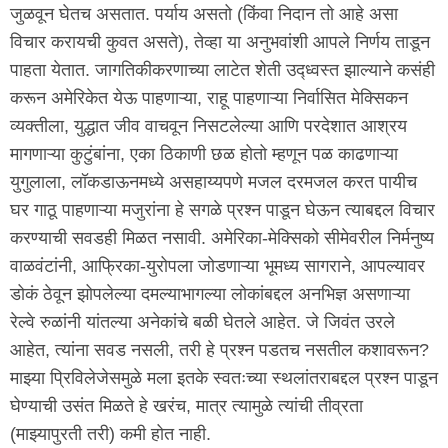
जुळवून घेतच असतात. पर्याय असतो (किंवा निदान तो आहे असा
विचार करायची कुवत असते), तेव्हा या अनुभवांशी आपले निर्णय ताडून
पाहता येतात. जागतिकीकरणाच्या लाटेत शेती उद्ध्वस्त झाल्याने कसंही
करून अमेरिकेत येऊ पाहणाऱ्या, राहू पाहणाऱ्या निर्वासित मेक्सिकन
व्यक्तीला, युद्धात जीव वाचवून निसटलेल्या आणि परदेशात आश्रय
मागणाऱ्या कुटुंबांना, एका ठिकाणी छळ होतो म्हणून पळ काढणाऱ्या
युगुलाला, लॉकडाऊनमध्ये असहाय्यपणे मजल दरमजल करत पायीच
घर गाठू पाहणाऱ्या मजुरांना हे सगळे प्रश्न पाडून घेऊन त्याबद्दल विचार
करण्याची सवडही मिळत नसावी. अमेरिका-मेक्सिको सीमेवरील निर्मनुष्य
वाळवंटांनी, आफ्रिका-युरोपला जोडणाऱ्या भूमध्य सागराने, आपल्यावर
डोकं ठेवून झोपलेल्या दमल्याभागल्या लोकांबद्दल अनभिज्ञ असणाऱ्या
रेल्वे रुळांनी यांतल्या अनेकांचे बळी घेतले आहेत. जे जिवंत उरले
आहेत, त्यांना सवड नसली, तरी हे प्रश्न पडतच नसतील कशावरून?
माझ्या प्रिविलेजेसमुळे मला इतके स्वतःच्या स्थलांतराबद्दल प्रश्न पाडून
घेण्याची उसंत मिळते हे खरंच, मात्र त्यामुळे त्यांची तीव्रता
(माझ्यापुरती तरी) कमी होत नाही.