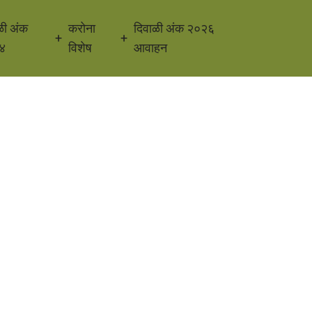
ळी अंक
करोना
दिवाळी अंक २०२६
४
विशेष
आवाहन