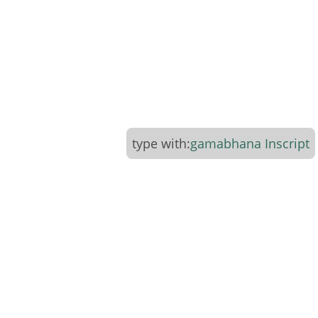
type with:
gamabhana
Inscript