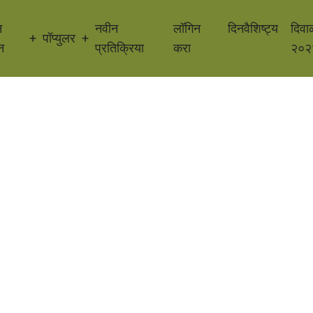
न
नवीन
लॉगिन
दिनवैशिष्ट्य
दिवा
पॉप्युलर
न
प्रतिक्रिया
करा
२०२