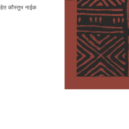
क
ुण खोपकर
सोपं नसतं.