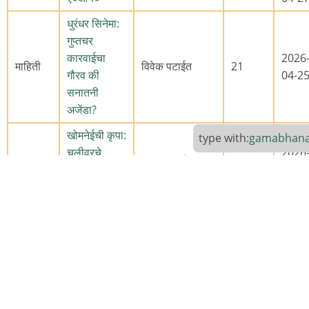
धुरंधर सिनेमा:
गुप्तचर
कारवाईचा
2026
माहिती
विवेक पटाईत
21
गौरव की
04-2
सनातनी
अजेंडा?
खोमनेईची कृपा:
type with:
gamabhan
चुलीवरचे
2026
कविता
विवेक पटाईत
7
जेवण, गोवर्‍यांचे
04-2
राशन
आठवणीचे
2026
ललित
प्रभुदेसाई
4
दिवस.
04-2
मेटाचे अनोळखी
2026
चर्चाविषय
तर्कतीर्थ
7
रूप
04-2
तान्या