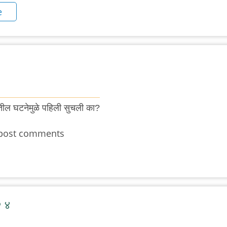
e
तेतील घटनेमुळे पहिली सुचली का?
post comments
२ ४