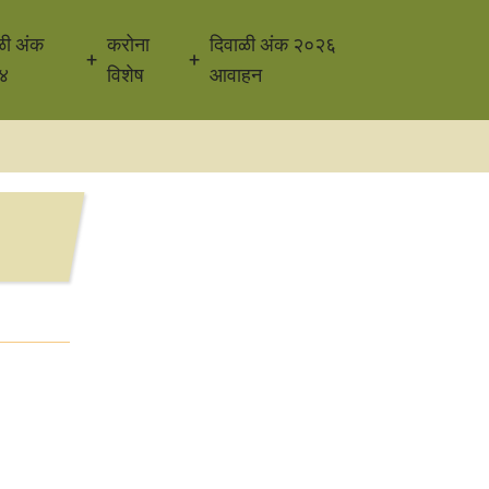
ळी अंक
करोना
दिवाळी अंक २०२६
४
विशेष
आवाहन