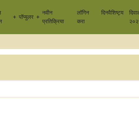
न
नवीन
लॉगिन
दिनवैशिष्ट्य
दिवा
पॉप्युलर
न
प्रतिक्रिया
करा
२०२