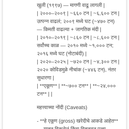
खुली (१९९७) — मागणी वाढू लागली |
| २०००–२००९ | ~६६० टन | ~६,६०० टन |
उत्पन्न वाढलं; २००९ मध्ये घट (~४७० टन)
— किमती वाढल्या + जागतिक मंदी |
| २०१०–२०१९ | ~८६० टन | ~८,६०० टन |
सर्वोच्च काळ — २०१० मध्ये ~१,००० टन;
२०१६ मध्ये घट (नोटाबंदी) |
| २०२०–२०२५ | ~७२० टन | ~४,३०० टन |
२०२० कोविडमुळे नीचांक (~४४६ टन), नंतर
सुधारणा |
| **एकूण** | **~७०० टन** | **~२४,०००
टन** | |
महत्त्वाच्या नोंदी (Caveats)
- **हे एकूण (gross) खरेदीचे आकडे आहेत**
— यातून विकलेलं किंवा वितळवून पुन्हा