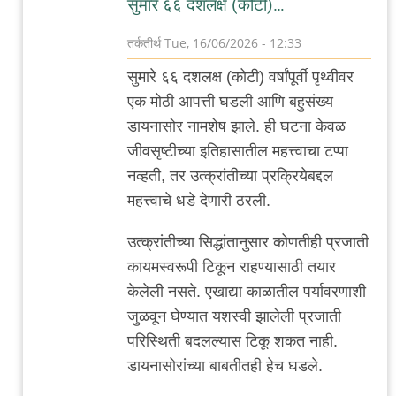
सुमारे ६६ दशलक्ष (कोटी)…
तर्कतीर्थ
Tue, 16/06/2026 - 12:33
In
सुमारे ६६ दशलक्ष (कोटी) वर्षांपूर्वी पृथ्वीवर
reply
एक मोठी आपत्ती घडली आणि बहुसंख्य
to
डायनासोर नामशेष झाले. ही घटना केवळ
काय
जीवसृष्टीच्या इतिहासातील महत्त्वाचा टप्पा
बोलू
नव्हती, तर उत्क्रांतीच्या प्रक्रियेबद्दल
आता
महत्त्वाचे धडे देणारी ठरली.
by
Rajesh188
उत्क्रांतीच्या सिद्धांतानुसार कोणतीही प्रजाती
कायमस्वरूपी टिकून राहण्यासाठी तयार
केलेली नसते. एखाद्या काळातील पर्यावरणाशी
जुळवून घेण्यात यशस्वी झालेली प्रजाती
परिस्थिती बदलल्यास टिकू शकत नाही.
डायनासोरांच्या बाबतीतही हेच घडले.