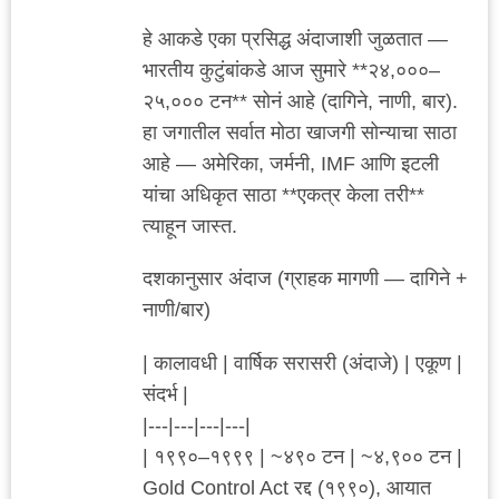
हे आकडे एका प्रसिद्ध अंदाजाशी जुळतात —
भारतीय कुटुंबांकडे आज सुमारे **२४,०००–
२५,००० टन** सोनं आहे (दागिने, नाणी, बार).
हा जगातील सर्वात मोठा खाजगी सोन्याचा साठा
आहे — अमेरिका, जर्मनी, IMF आणि इटली
यांचा अधिकृत साठा **एकत्र केला तरी**
त्याहून जास्त.
दशकानुसार अंदाज (ग्राहक मागणी — दागिने +
नाणी/बार)
| कालावधी | वार्षिक सरासरी (अंदाजे) | एकूण |
संदर्भ |
|---|---|---|---|
| १९९०–१९९९ | ~४९० टन | ~४,९०० टन |
Gold Control Act रद्द (१९९०), आयात