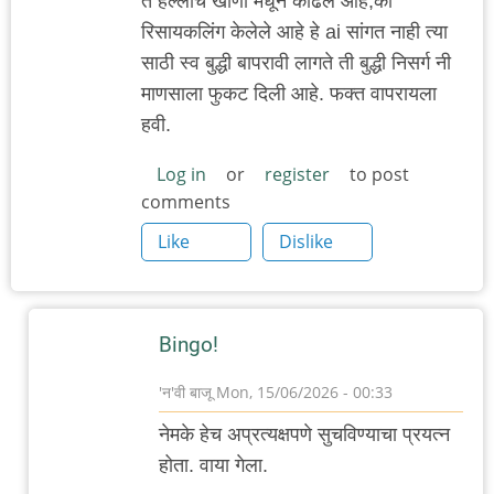
ते हल्लीच खाणी मधून काढले आहे,की
रिसायकलिंग केलेले आहे हे ai सांगत नाही त्या
साठी स्व बुद्धी बापरावी लागते ती बुद्धी निसर्ग नी
माणसाला फुकट दिली आहे. फक्त वापरायला
हवी.
Log in
or
register
to post
comments
Like
Dislike
Bingo!
'न'वी बाजू
Mon, 15/06/2026 - 00:33
In
नेमके हेच अप्रत्यक्षपणे सुचविण्याचा प्रयत्न
reply
होता. वाया गेला.
to