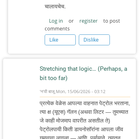
सोने
चालायचेच.
नष्ट
Log in
or
register
to post
होत
comments
नाही
Like
Dislike
by
Rajesh188
Stretching that logic… (Perhaps, a
bit too far)
'न'वी बाजू
Mon, 15/06/2026 - 03:12
प्रत्येक वेळेस आपल्या वाहनात पेट्रोल भरताना,
त्या क्ष (यूएस) गॅलन (अथवा लिटर — तुमच्यात
जे काही मोजमाप वापरीत असतील ते)
पेट्रोलपायी किती डायनोसॉरांना आपला जीव
गमावावा लागला — आणि, पर्यायाने, त्यातून