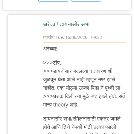
अरेच्चा! डायनासोर सभा…
तर्कतीर्थ
Tue, 16/06/2026 - 09:22
In
अरेच्चा!
reply
to
>>>टीप.
समजावे
>>>डायनोसार बदलत्या वातावरण शी
म्हणून
जुळवून घेता आले नाही म्हणून नष्ट झाले
अजून
नाहीत. एका मोठ्या उल्का पिंडा ने पृथ्वी ला
एकदा
>>>धडक दिली त्या मुळे नष्ट झाले होते. सर्व
by
मान्य theory आहे.
Rajesh188
डायनासोर सभा/संमेलनासाठी एकत्र जमले
होते आणि तिथे नेमकी मोठी उल्का पडली