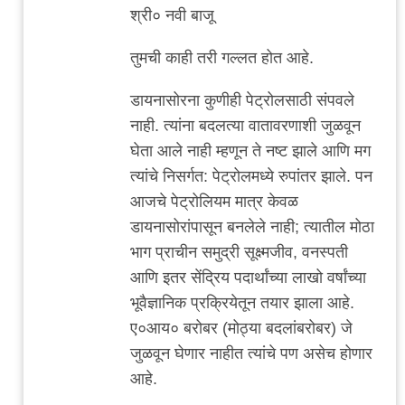
In
श्री० नवी बाजू
reply
to
तुमची काही तरी गल्लत होत आहे.
Stretching
डायनासोरना कुणीही पेट्रोलसाठी संपवले
that
नाही. त्यांना बदलत्या वातावरणाशी जुळवून
logic…
घेता आले नाही म्हणून ते नष्ट झाले आणि मग
(Perhaps,
त्यांचे निसर्गत: पेट्रोलमध्ये रुपांतर झाले. पन
a
आजचे पेट्रोलियम मात्र केवळ
bit
डायनासोरांपासून बनलेले नाही; त्यातील मोठा
too
भाग प्राचीन समुद्री सूक्ष्मजीव, वनस्पती
far)
आणि इतर सेंद्रिय पदार्थांच्या लाखो वर्षांच्या
by
भूवैज्ञानिक प्रक्रियेतून तयार झाला आहे.
'न'वी
ए०आय० बरोबर (मोठ्या बदलांबरोबर) जे
बाजू
जुळवून घेणार नाहीत त्यांचे पण असेच होणार
आहे.