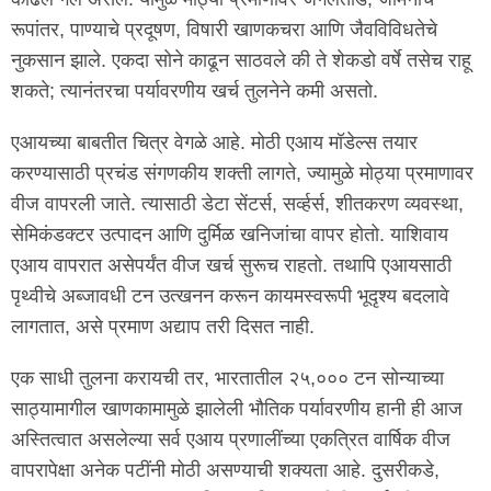
रूपांतर, पाण्याचे प्रदूषण, विषारी खाणकचरा आणि जैवविविधतेचे
नुकसान झाले. एकदा सोने काढून साठवले की ते शेकडो वर्षे तसेच राहू
शकते; त्यानंतरचा पर्यावरणीय खर्च तुलनेने कमी असतो.
एआयच्या बाबतीत चित्र वेगळे आहे. मोठी एआय मॉडेल्स तयार
करण्यासाठी प्रचंड संगणकीय शक्ती लागते, ज्यामुळे मोठ्या प्रमाणावर
वीज वापरली जाते. त्यासाठी डेटा सेंटर्स, सर्व्हर्स, शीतकरण व्यवस्था,
सेमिकंडक्टर उत्पादन आणि दुर्मिळ खनिजांचा वापर होतो. याशिवाय
एआय वापरात असेपर्यंत वीज खर्च सुरूच राहतो. तथापि एआयसाठी
पृथ्वीचे अब्जावधी टन उत्खनन करून कायमस्वरूपी भूदृश्य बदलावे
लागतात, असे प्रमाण अद्याप तरी दिसत नाही.
एक साधी तुलना करायची तर, भारतातील २५,००० टन सोन्याच्या
साठ्यामागील खाणकामामुळे झालेली भौतिक पर्यावरणीय हानी ही आज
अस्तित्वात असलेल्या सर्व एआय प्रणालींच्या एकत्रित वार्षिक वीज
वापरापेक्षा अनेक पटींनी मोठी असण्याची शक्यता आहे. दुसरीकडे,