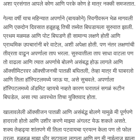
अशा प्रसंगात आपले कोण आणि परके कोण हे मात्र नक्की समजतात.
गेल्या वर्षी याच महिन्यात अपर्णाने (बायकोने) स्विगीवरून भेळ मागवली
आणि एकदोन दिवसात हळूहळू तिची तब्येत बिघडायला सुरुवात झाली.
प्रथम मळमळ आणि पोट बिघडणे ही सामान्य लक्षणे होती आणि
प्राथमिक उपचारांनी बरे वाटेल, अशी अपेक्षा होती. पण नंतर लक्षणांची
तीव्रता वाढून अपर्णाला ताप भरला. सुरुवातीला ताप साधा वाटला पण
तो वाढला आणि त्यात अपर्णाचे बोलणे असंबद्ध होऊ लागले आणि
ऑक्सीमिटरवर ऑक्सीजनची पातळी बघितली, तेव्हा मात्र मी घाबरलो
आणि तिला हॉस्पिटलमध्ये जाऊ या, असे सुचवले. अपर्णाला
हॉस्पिटलमध्ये ॲडमिट व्हायचे नव्हते कारण घरातलं सगळं रूटीन
बिघडेल, असा त्या अवस्थेत तिचा युक्तिवाद होता.
खालावलेली ऑक्सीजन पातळी आणि असंबंद्ध बोलणे यामुळे मी पूर्णपणे
हादरलो होतो आणि उशीर करणे माझ्या अंगलट येऊ शकले असते.
शक्य तेव्हढ्या शांतपणे मी तिला पटवायचा प्रयत्न केला पण तो फोल
ठरला. हळूहळू माझा धीर सुटायला लागला आणि मग मी नाईलाज झाला