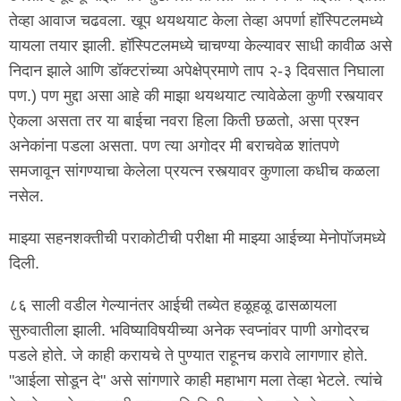
तेव्हा आवाज चढवला. खूप थयथयाट केला तेव्हा अपर्णा हॉस्पिटलमध्ये
यायला तयार झाली. हॉस्पिटलमध्ये चाचण्या केल्यावर साधी कावीळ असे
निदान झाले आणि डॉक्टरांच्या अपेक्षेप्रमाणे ताप २-३ दिवसात निघाला
पण.) पण मुद्दा असा आहे की माझा थयथयाट त्यावेळेला कुणी रस्त्यावर
ऐकला असता तर या बाईचा नवरा हिला किती छळतो, असा प्रश्न
अनेकांना पडला असता. पण त्या अगोदर मी बराचवेळ शांतपणे
समजावून सांगण्याचा केलेला प्रयत्न रस्त्यावर कुणाला कधीच कळला
नसेल.
माझ्या सहनशक्तीची पराकोटीची परीक्षा मी माझ्या आईच्या मेनोपॉजमध्ये
दिली.
८६ साली वडील गेल्यानंतर आईची तब्येत हळूहळू ढासळायला
सुरुवातीला झाली. भविष्याविषयीच्या अनेक स्वप्नांवर पाणी अगोदरच
पडले होते. जे काही करायचे ते पुण्यात राहूनच करावे लागणार होते.
"आईला सोडून दे" असे सांगणारे काही महाभाग मला तेव्हा भेटले. त्यांचे