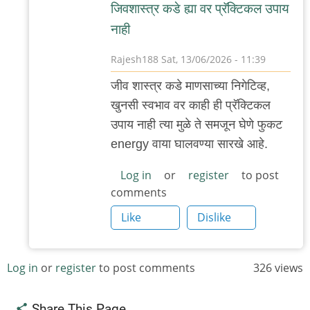
जिवशास्त्र कडे ह्या वर प्रॅक्टिकल उपाय
नाही
Rajesh188
Sat, 13/06/2026 - 11:39
In
जीव शास्त्र कडे माणसाच्या निगेटिव्ह,
reply
खुनसी स्वभाव वर काही ही प्रॅक्टिकल
to
उपाय नाही त्या मुळे ते समजून घेणे फुकट
हो,
energy वाया घालवण्या सारखे आहे.
बरोबर
आहे!
Log in
or
register
to post
comments
>>
स्वतः
Like
Dislike
चे…
by
Log in
or
register
to post comments
326 views
तर्कतीर्थ
Share This Page