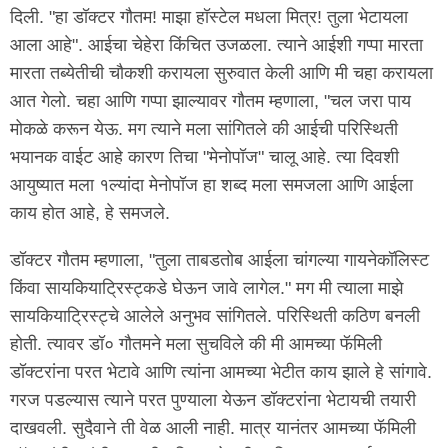
दिली. "हा डॉक्टर गौतम! माझा हॉस्टेल मधला मित्र! तुला भेटायला
आला आहे". आईचा चेहेरा किंचित उजळला. त्याने आईशी गप्पा मारता
मारता तब्येतीची चौकशी करायला सुरुवात केली आणि मी चहा करायला
आत गेलो. चहा आणि गप्पा झाल्यावर गौतम म्हणाला, "चल जरा पाय
मोकळे करून येऊ. मग त्याने मला सांगितले की आईची परिस्थिती
भयानक वाईट आहे कारण तिचा "मेनोपॉज" चालू आहे. त्या दिवशी
आयुष्यात मला १ल्यांदा मेनोपॉज हा शब्द मला समजला आणि आईला
काय होत आहे, हे समजले.
डॉक्टर गौतम म्हणाला, "तुला ताबडतोब आईला चांगल्या गायनेकॉलिस्ट
किंवा सायकियाट्रिस्ट्कडे घेऊन जावे लागेल." मग मी त्याला माझे
सायकियाट्रिस्ट्चे आलेले अनुभव सांगितले. परिस्थिती कठिण बनली
होती. त्यावर डॉ० गौतमने मला सुचविले की मी आमच्या फॅमिली
डॉक्टरांना परत भेटावे आणि त्यांना आमच्या भेटीत काय झाले हे सांगावे.
गरज पडल्यास त्याने परत पुण्याला येऊन डॉक्टरांना भेटायची तयारी
दाखवली. सुदैवाने ती वेळ आली नाही. मात्र यानंतर आमच्या फॅमिली