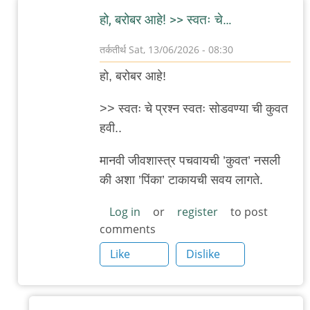
हो, बरोबर आहे! >> स्वतः चे…
तर्कतीर्थ
Sat, 13/06/2026 - 08:30
In
हो, बरोबर आहे!
reply
to
>> स्वतः चे प्रश्न स्वतः सोडवण्या ची कुवत
स्वतः
हवी..
चे
मानवी जीवशास्त्र पचवायची ’कुवत’ नसली
प्रश्न
की अशा ’पिंका’ टाकायची सवय लागते.
स्वतः
सोडवणे
Log in
or
register
to post
by
comments
Rajesh188
Like
Dislike