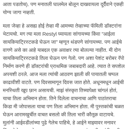
आता पडतोच). पण मनातली घालमेल बोलून दाखवायला दूर्दैवाने एकही
योग्य जागा नव्हती.
मला जेव्हा हे असह्य होई तेव्हा मी आमच्या तेव्हाच्या फॅमिली डॉक्टरांना
भेटायचो. मग त्या मला Restyl घ्यायला सांगायच्या किंवा "आईला
सायकियाट्रिस्टकडे घेऊन जा" म्हणून थंडपणे सांगायच्या. पण आईचे
वागणे असे का आहे याबद्दल एक अवाक्षर त्या बोलल्या नाहीत. मी दोन
सायकियाट्रिस्टकडे तिला घेऊन पण गेलो. पण अशा पेशंट बरोबर रॅपो
निर्माण करणे ही डॉक्टरांची प्राथमिक जबाबदारी आहे. त्यात ते सपशेल
अपयशी ठरले. आज मला त्यांची आठवण झाली की पायातली चप्पल
काढावीशी वाटते. पण दिवसामागून दिवस जात होते. अधूनमधून आईची
मनस्थिती खूप छान असायची. माझं संस्कृत तिच्यापेक्षा चांगलं होतं,
याचा तिला अभिमान होता. तिने दिलेला वाचनाचा आणि पाठांतराचा
किडा मी जोपासला याचा पण तिला अभिमान होता. मी पुस्तकांची चळत
घेऊन आरामखुर्चीत वाचत बसलो की तिला भारी कौतूक वाटायचे.
मुलांनी आईवडीलांच्या पुढे गेलेच पाहिचे, हे आईने माझ्यावर मनावर