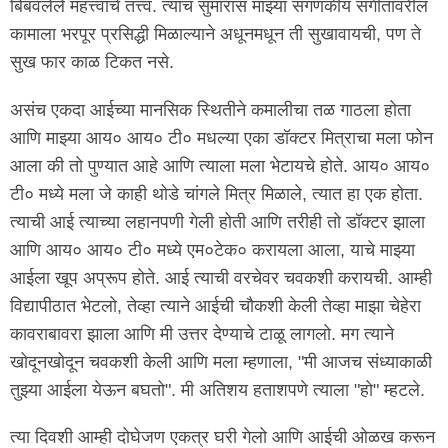
बिंबवलेले महत्त्वाचे तत्त्व. त्याच सुमारास माझ्या संगणकीय संगीतावरील
कामाला भरपूर प्रसिद्धी मिळाल्याने अधूनमधून ती सुखावायची, पण ते
सुख फार काळ टिकत नसे.
असंच एकदा आईच्या मानसिक स्थितीने कमालीचा तळ गाठला होता
आणि माझ्या आय० आय० टी० मधल्या एका डॉक्टर मित्राचा मला फोन
आला की तो पुण्यात आहे आणि त्याला मला भेटायचे होते. आय० आय०
टी० मध्ये मला जे काही थोडे चांगले मित्र मिळाले, त्यात हा एक होता.
त्याची आई त्याच्या लहानपणी गेली होती आणि तरीही तो डॉक्टर झाला
आणि आय० आय० टी० मध्ये एम०टेक० करायला आला, याचे माझ्या
आईला खूप अप्रूप होते. आई त्याची वरचेवर चवकशी करायची. आम्ही
विद्यापीठात भेटलो, तेव्हा त्याने आईची चौकशी केली तेव्हा माझा चेहेरा
कावराबावरा झाला आणि मी उत्तर देण्याचे टाळू लागलो. मग त्याने
खोदूनखोदून चवकशी केली आणि मला म्हणाला, "मी आजच संध्याकाळी
तुझ्या आईला येऊन बघतो". मी अतिशय हताशपणे त्याला "हो" म्हटले.
त्या दिवशी आम्ही दोघेजण एकत्र घरी गेलो आणि आईची ओळख करून