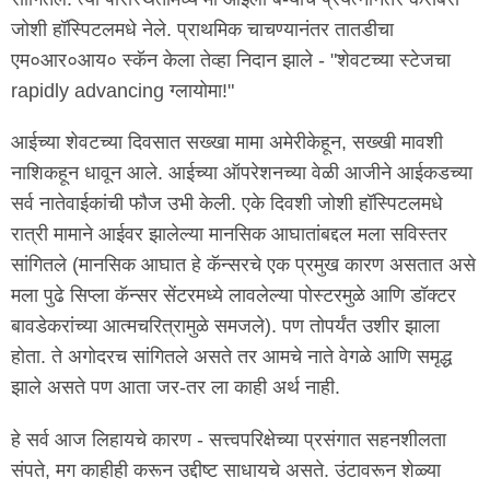
जोशी हॉस्पिटलमधे नेले. प्राथमिक चाचण्यानंतर तातडीचा
एम०आर०आय० स्कॅन केला तेव्हा निदान झाले - "शेवटच्या स्टेजचा
rapidly advancing ग्लायोमा!"
आईच्या शेवटच्या दिवसात सख्खा मामा अमेरीकेहून, सख्खी मावशी
नाशिकहून धावून आले. आईच्या ऑपरेशनच्या वेळी आजीने आईकडच्या
सर्व नातेवाईकांची फौज उभी केली. एके दिवशी जोशी हॉस्पिटलमधे
रात्री मामाने आईवर झालेल्या मानसिक आघातांबद्दल मला सविस्तर
सांगितले (मानसिक आघात हे कॅन्सरचे एक प्रमुख कारण असतात असे
मला पुढे सिप्ला कॅन्सर सेंटरमध्ये लावलेल्या पोस्टरमुळे आणि डॉक्टर
बावडेकरांच्या आत्मचरित्रामुळे समजले). पण तोपर्यंत उशीर झाला
होता. ते अगोदरच सांगितले असते तर आमचे नाते वेगळे आणि समृद्ध
झाले असते पण आता जर-तर ला काही अर्थ नाही.
हे सर्व आज लिहायचे कारण - सत्त्वपरिक्षेच्या प्रसंगात सहनशीलता
संपते, मग काहीही करून उद्दीष्ट साधायचे असते. उंटावरून शेळ्या