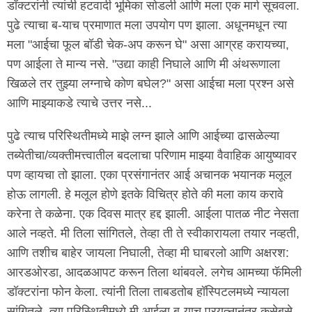
डॉक्टरांनी त्यांची हटवादी भूमिका सोडली आणि मला एक मार्ग सूचवला.
पुढे त्याचा ब-याच प्रमाणात मला उपयोग पण झाला. अधूनमधून त्या
मला "आईचा फूल बॉडी चेक-अप करून घे" असा आग्रह करायच्या,
पण आईला ते मान्य नसे. "उद्या काही निघाले आणि मी अंथरूणाला
खिळले तर तुझ्या लग्नाचे कोण बघेल?" असा आईचा मला प्रश्न असे
आणि माझ्याकडे त्याचे उत्तर नसे...
पुढे त्याच परिस्थितीमध्ये माझे लग्न झाले आणि आईच्या ढासळेल्या
तब्येतीचा/व्यक्तीमत्त्वातील बदलाचा परिणाम माझ्या वैवाहिक आयुष्यावर
पण व्हायचा तो झाला. एका प्रसंगानंतर आई अचानक भयानक मलूल
होऊ लागली. हे मलूल होणे इतके विचित्र होते की मला काय करावे
करेना ते कळेना. एक दिवस मात्र हद्द झाली. आईला पातळ नीट नेसता
आले नव्हते. मी तिला सांगितले, तेव्हा ती ते स्वीकारायला तयार नव्हती,
आणि तशीच बाहेर जायला निघाली, तेव्हा मी घाबरलो आणि अक्षरश:
आरडओरडा, आदळआपट करून तिला थांबवले. लगेच आमच्या फॅमिली
डॉक्टरांना फोन केला. त्यांनी तिला ताबडतोब हॉस्पिटलमध्ये न्यायला
सांगितले. त्या परिस्थितीमध्ये मी आईला ब-याच प्रयत्नानंतर कसेबसे