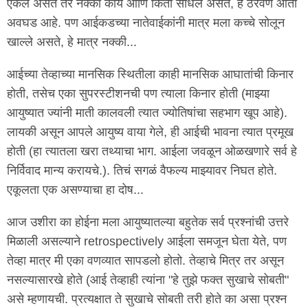
ऐकले असते तर नक्की काय आणि किती साधले असते, हे ठरवणे आता
अवघड आहे. पण आईकडच्या नातेवाईकांनी मात्र मला कच्चे सोलून
खाल्ले असते, हे मात्र नक्की...
आईच्या तेव्हाच्या मानसिक स्थितीला काही मानसिक आघातांची किनार
होती, तसेच एका सुपरस्टीशनची पण त्याला किनार होती (माझ्या
आयुष्यात ज्यांनी माती कालवली त्यात ज्योतिषांचा सहभाग खूप आहे).
लायकी असून आपले आयुष्य वाया गेले, ही आईची भावना त्यात प्रमूख
होती (हा त्यातला खरा तथ्याचा भाग. आईला जवळून ओळखणारे सर्व हे
निर्विवाद मान्य करायचे.). तिचं सगळं वैफल्य माझ्यावर निघत होते.
एकूलता एक असण्याचा हा दोष...
आज उशीरा का होईना मला आयुष्यातल्या बहुतेक सर्व प्रश्नांची उत्तरे
मिळाली असल्याने retrospectively आईला समजून घेता येते, पण
तेव्हा मात्र मी एका वणव्यात सापडलो होतो. तेव्हाचे मित्र तर असून
नसल्यासारखे होते (आई तेव्हाही त्यांना "हे तुझे फक्त सुखाचे सोबती"
असे म्हणायची. प्रत्यक्षात ते सुखाचे सोबती तरी होते का असा प्रश्न