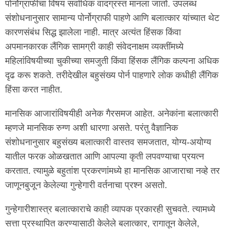
पोर्नोग्राफीचा विषय सर्वाधिक वादग्रस्त मानला जातो. उपलब्ध
संशोधनानुसार सामान्य पोर्नोग्राफी पाहणे आणि बलात्कार यांच्यात थेट
कारणसंबंध सिद्ध झालेला नाही. मात्र अत्यंत हिंसक किंवा
अपमानकारक लैंगिक सामग्री काही संवेदनाक्षम व्यक्तींमध्ये
महिलांविषयीच्या चुकीच्या समजुती किंवा हिंसक लैंगिक कल्पना अधिक
दृढ करू शकते. तरीदेखील बहुसंख्य पोर्न पाहणारे लोक कधीही लैंगिक
हिंसा करत नाहीत.
मानसिक आजारांविषयीही अनेक गैरसमज आहेत. अनेकांना बलात्कारी
म्हणजे मानसिक रुग्ण अशी धारणा असते. परंतु वैज्ञानिक
संशोधनानुसार बहुसंख्य बलात्कारी वास्तव समजतात, योग्य-अयोग्य
यातील फरक ओळखतात आणि आपल्या कृती लपवण्याचा प्रयत्न
करतात. त्यामुळे बहुतांश प्रकरणांमध्ये हा मानसिक आजाराचा नव्हे तर
जाणूनबुजून केलेल्या गुन्हेगारी वर्तनाचा प्रश्न असतो.
गुन्हेगारीशास्त्र बलात्काराचे काही व्यापक प्रकारही सुचवते. त्यामध्ये
सत्ता प्रस्थापित करण्यासाठी केलेले बलात्कार, रागातून केलेले,