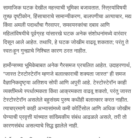
सामाजिक घटक देखील महत्त्वाची भूमिका बजावतात. स्त्रियांविषयी
तुच्छ दृष्टीकोन, हिंसाचाराचे सामान्यीकरण, बालपणीचा अत्याचार, मद्य
किंवा अमली पदार्थांचा गैरवापर, समवयस्कांचा दबाव आणि
महिलांविषयीचे पूर्वग्रह यांसारखे घटक अनेक संशोधनांमध्ये वारंवार
दिसून आले आहेत. तथापि, हे घटक जोखीम वाढवू शकतात; परंतु ते
स्वतःहून गुन्ह्याचे निश्चित कारण ठरत नाहीत.
हार्मोन्सच्या भूमिकेबाबत अनेक गैरसमज प्रचलित आहेत. उदाहरणार्थ,
"जास्त टेस्टोस्टेरॉन म्हणजे बलात्काराची शक्यता जास्त" ही समज
वैज्ञानिकदृष्ट्या अतिशय सोपी आणि अपुरी आहे. टेस्टोस्टेरॉन काही
व्यक्तींमध्ये स्पर्धात्मकता किंवा आक्रमकता वाढवू शकतो, परंतु जास्त
टेस्टोस्टेरॉन असलेले बहुसंख्य पुरुष कधीही बलात्कार करत नाहीत.
त्याचप्रमाणे काही अभ्यासांमध्ये कमी कोर्टिसोल आणि अधिक जोखीम
घेण्याची प्रवृत्ती यांच्यात सांख्यिकीय संबंध आढळले असले, तरी तो
कारणसंबंध असल्याचे सिद्ध झालेले नाही.