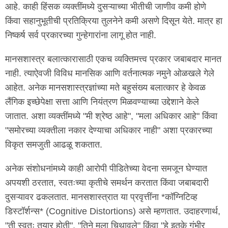
आहे. काही हिंसक व्यक्तींमध्ये दुसऱ्याच्या भीतीची जाणीव कमी होणे
किंवा सहानुभूतीची प्रतिक्रिया तुलनेने कमी असणे दिसून येते. मात्र हा
निष्कर्ष सर्व प्रकारच्या गुन्हेगारांना लागू होत नाही.
मानसशास्त्र बलात्कारासाठी एकच व्यक्तिमत्त्व प्रकार जबाबदार मानत
नाही. त्याऐवजी विविध मानसिक आणि वर्तनात्मक नमुने ओळखले गेले
आहेत. अनेक मानसशास्त्रज्ञांच्या मते बहुसंख्य बलात्कार हे केवळ
लैंगिक इच्छेपेक्षा सत्ता आणि नियंत्रण मिळवण्याच्या उद्देशाने केले
जातात. अशा व्यक्तींमध्ये "मी श्रेष्ठ आहे", "मला अधिकार आहे" किंवा
"समोरच्या व्यक्तीला नकार देण्याचा अधिकार नाही" अशा प्रकारच्या
विकृत समजुती आढळू शकतात.
अनेक संशोधनांमध्ये काही आरोपी पीडितेच्या वेदना समजून घेण्यात
अपयशी ठरतात, स्वतःच्या कृतीचे समर्थन करतात किंवा जबाबदारी
दुसऱ्यावर ढकलतात. मानसशास्त्रात या प्रवृत्तींना *कॉग्निटिव्ह
डिस्टॉर्शन्स* (Cognitive Distortions) असे म्हणतात. उदाहरणार्थ,
"ती स्वतः तयार होती", "तिने मला चिथावले" किंवा "हे इतके गंभीर