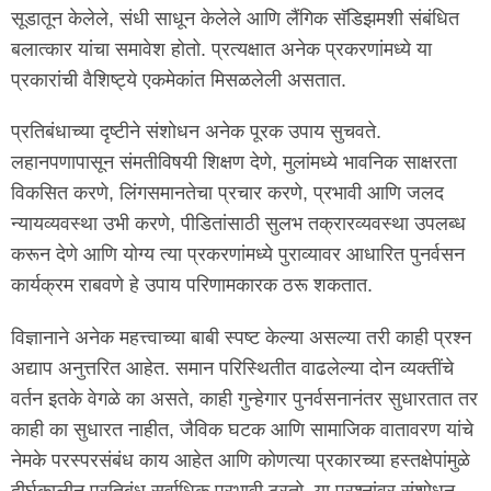
सूडातून केलेले, संधी साधून केलेले आणि लैंगिक सॅडिझमशी संबंधित
बलात्कार यांचा समावेश होतो. प्रत्यक्षात अनेक प्रकरणांमध्ये या
प्रकारांची वैशिष्ट्ये एकमेकांत मिसळलेली असतात.
प्रतिबंधाच्या दृष्टीने संशोधन अनेक पूरक उपाय सुचवते.
लहानपणापासून संमतीविषयी शिक्षण देणे, मुलांमध्ये भावनिक साक्षरता
विकसित करणे, लिंगसमानतेचा प्रचार करणे, प्रभावी आणि जलद
न्यायव्यवस्था उभी करणे, पीडितांसाठी सुलभ तक्रारव्यवस्था उपलब्ध
करून देणे आणि योग्य त्या प्रकरणांमध्ये पुराव्यावर आधारित पुनर्वसन
कार्यक्रम राबवणे हे उपाय परिणामकारक ठरू शकतात.
विज्ञानाने अनेक महत्त्वाच्या बाबी स्पष्ट केल्या असल्या तरी काही प्रश्न
अद्याप अनुत्तरित आहेत. समान परिस्थितीत वाढलेल्या दोन व्यक्तींचे
वर्तन इतके वेगळे का असते, काही गुन्हेगार पुनर्वसनानंतर सुधारतात तर
काही का सुधारत नाहीत, जैविक घटक आणि सामाजिक वातावरण यांचे
नेमके परस्परसंबंध काय आहेत आणि कोणत्या प्रकारच्या हस्तक्षेपांमुळे
दीर्घकालीन प्रतिबंध सर्वाधिक प्रभावी ठरतो, या प्रश्नांवर संशोधन