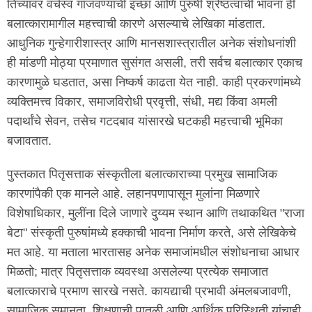
तिच्यावर वर्चस्व गाजवण्याची इच्छा आणि पुरुषी श्रेष्ठत्वाची भावना ही
बलात्कारामागील महत्त्वाची कारणे असल्याचे लेखिका मांडतात.
आधुनिक गुन्हेगारीशास्त्र आणि मानसशास्त्रातील अनेक संशोधनांशी
ही मांडणी मोठ्या प्रमाणात सुसंगत असली, तरी सर्वच बलात्कार एकाच
कारणामुळे घडतात, असा निष्कर्ष काढता येत नाही. काही प्रकरणांमध्ये
व्यक्तिमत्त्व विकार, समाजविरोधी प्रवृत्ती, संधी, मद्य किंवा अमली
पदार्थांचे सेवन, तसेच गटदबाव यांसारखे घटकही महत्त्वाची भूमिका
बजावतात.
पुस्तकात पितृसत्ताक संस्कृतीला बलात्काराच्या प्रमुख सामाजिक
कारणांपैकी एक मानले आहे. लहानपणापासून मुलांना मिळणारे
विशेषाधिकार, मुलींना दिले जाणारे दुय्यम स्थान आणि तथाकथित "राजा
बेटा" संस्कृती पुरुषांमध्ये हक्काची भावना निर्माण करते, असे लेखिकेचे
मत आहे. या मताला भारतासह अनेक समाजांमधील संशोधनाचा आधार
मिळतो; मात्र पितृसत्ताक व्यवस्था असलेल्या प्रत्येक समाजात
बलात्काराचे प्रमाण सारखे नसते. कायद्याची प्रभावी अंमलबजावणी,
सामाजिक समानता, शिक्षणाची पातळी आणि आर्थिक परिस्थिती यांचाही