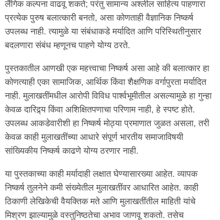
लैंगिक कल्पना वाढवू शकते; परंतु सामान्य अश्लील साहित्य पाहणारा
प्रत्येक पुरुष बलात्कारी बनतो, असा कोणताही वैज्ञानिक निष्कर्ष
उपलब्ध नाही. त्यामुळे या संबंधाकडे मर्यादित आणि परिस्थितीनुसार
बदलणारा संबंध म्हणूनच पाहणे योग्य ठरते.
पुस्तकातील आणखी एक महत्त्वाचा निष्कर्ष असा आहे की बलात्कार हा
कोणत्याही एका सामाजिक, आर्थिक किंवा शैक्षणिक वर्गापुरता मर्यादित
नाही. मुलाखतींमधील आरोपी विविध पार्श्वभूमीतील असल्यामुळे हा गुन्हा
केवळ दारिद्र्य किंवा अशिक्षितपणाचा परिणाम नाही, हे स्पष्ट होते.
उपलब्ध आकडेवारीशी हा निष्कर्ष मोठ्या प्रमाणात जुळत असला, तरी
केवळ काही मुलाखतींच्या आधारे संपूर्ण भारतीय समाजाविषयी
सांख्यिकीय निष्कर्ष काढणे योग्य ठरणार नाही.
या पुस्तकाच्या काही मर्यादाही लक्षात घेण्यासारख्या आहेत. व्यापक
निष्कर्ष तुलनेने कमी संख्येतील मुलाखतींवर आधारित आहेत. काही
ठिकाणी लेखिकेची वैयक्तिक मते आणि मुलाखतींतील माहिती यांचे
मिश्रण झाल्यामुळे वस्तुनिष्ठतेचा अभाव जाणवू शकतो. तसेच