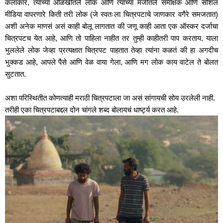
कलाकार, त्यांच्या ओळखीतले लोक आणि त्यांच्या मर्जीतले समीक्षक आणि सोशल 
मीडिया वापरणारे किती तरी लोक (जे स्वतःला चित्रपटाचे जाणकार वगैरे समजतात) 
अशी अनेक माणसं असं काही बोलू लागतात की जणू काही आता एक ऑस्कर दर्जाचा 
चित्रपटच येत आहे, आणि तो पाहिला नाहीत तर तुम्ही काहीतरी पाप करताय. याला 
भुललेले लोक जेव्हा प्रत्यक्षात चित्रपट पाहतात तेव्हा त्यांना कळतं की हा अगदीच 
भुक्कड आहे, आपले पैसे आणि वेळ वाया गेला, आणि मग लोक काय वाटेल ते बोलत 
सुटतात. 
अशा परिस्थितीत कोणत्याही मराठी चित्रपटाला जा असं सांगायची सोय उरलेली नाही. 
तरीही एका चित्रपटाबद्दल दोन चांगले शब्द बोलायचं धार्ष्ट्य करत आहे. 