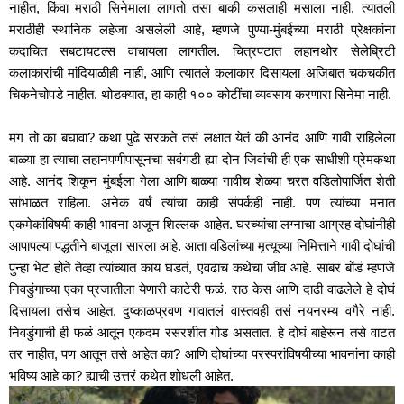
नाहीत, किंवा मराठी सिनेमाला लागतो तसा बाकी कसलाही मसाला नाही. त्यातली 
मराठीही स्थानिक लहेजा असलेली आहे, म्हणजे पुण्या-मुंबईच्या मराठी प्रेक्षकांना 
कदाचित सबटायटल्स वाचायला लागतील. चित्रपटात लहानथोर सेलेब्रिटी 
कलाकारांची मांदियाळीही नाही, आणि त्यातले कलाकार दिसायला अजिबात चकचकीत 
चिकनेचोपडे नाहीत. थोडक्यात, हा काही १०० कोटींचा व्यवसाय करणारा सिनेमा नाही. 
मग तो का बघावा? कथा पुढे सरकते तसं लक्षात येतं की आनंद आणि गावी राहिलेला 
बाळ्या हा त्याचा लहानपणीपासूनचा सवंगडी ह्या दोन जिवांची ही एक साधीशी प्रेमकथा 
आहे. आनंद शिकून मुंबईला गेला आणि बाळ्या गावीच शेळ्या चरत वडिलोपार्जित शेती 
सांभाळत राहिला. अनेक वर्षं त्यांचा काही संपर्कही नाही. पण त्यांच्या मनात 
एकमेकांविषयी काही भावना अजून शिल्लक आहेत. घरच्यांचा लग्नाचा आग्रह दोघांनीही 
आपापल्या पद्धतीने बाजूला सारला आहे. आता वडिलांच्या मृत्यूच्या निमित्ताने गावी दोघांची 
पुन्हा भेट होते तेव्हा त्यांच्यात काय घडतं, एवढाच कथेचा जीव आहे. साबर बोंडं म्हणजे 
निवडुंगाच्या एका प्रजातीला येणारी काटेरी फळं. राठ केस आणि दाढी वाढलेले हे दोघं 
दिसायला तसेच आहेत. दुष्काळप्रवण गावातलं वास्तवही तसं नयनरम्य वगैरे नाही. 
निवडुंगाची ही फळं आतून एकदम रसरशीत गोड असतात. हे दोघं बाहेरून तसे वाटत 
तर नाहीत, पण आतून तसे आहेत का? आणि दोघांच्या परस्परांविषयीच्या भावनांना काही 
भविष्य आहे का? ह्याची उत्तरं कथेत शोधली आहेत. 