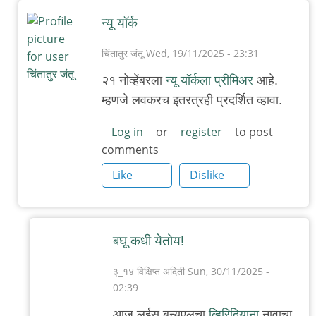
न्यू यॉर्क
चिंतातुर जंतू
Wed, 19/11/2025 - 23:31
In
२१ नोव्हेंबरला
न्यू यॉर्कला प्रीमिअर
आहे.
reply
म्हणजे लवकरच इतरत्रही प्रदर्शित व्हावा.
to
आशा
Log in
or
register
to post
comments
आहे
...
Like
Dislike
by
३_१४
विक्षिप्त
बघू कधी येतोय!
अदिती
३_१४ विक्षिप्त अदिती
Sun, 30/11/2025 -
02:39
In
आज लुईस बुन्युएलचा
व्हिरिदियाना
नावाचा