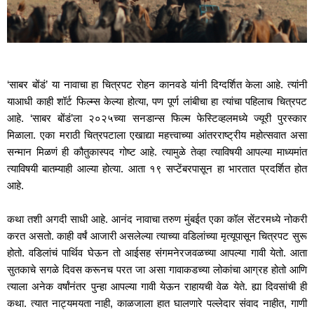
‘साबर बोंडं’ या नावाचा हा चित्रपट रोहन कानवडे यांनी दिग्दर्शित केला आहे. त्यांनी 
याआधी काही शॉर्ट फिल्म्स केल्या होत्या, पण पूर्ण लांबीचा हा त्यांचा पहिलाच चित्रपट 
आहे. ‘साबर बोंडं’ला २०२५च्या सनडान्स फिल्म फेस्टिव्हलमध्ये ज्यूरी पुरस्कार 
मिळाला. एका मराठी चित्रपटाला एखाद्या महत्त्वाच्या आंतरराष्ट्रीय महोत्सवात असा 
सन्मान मिळणं ही कौतुकास्पद गोष्ट आहे. त्यामुळे तेव्हा त्याविषयी आपल्या माध्यमांत 
त्याविषयी बातम्याही आल्या होत्या. आता १९ सप्टेंबरपासून हा भारतात प्रदर्शित होत 
आहे.
कथा तशी अगदी साधी आहे. आनंद नावाचा तरुण मुंबईत एका कॉल सेंटरमध्ये नोकरी 
करत असतो. काही वर्षं आजारी असलेल्या त्याच्या वडिलांच्या मृत्यूपासून चित्रपट सुरू 
होतो. वडिलांचं पार्थिव घेऊन तो आईसह संगमनेरजवळच्या आपल्या गावी येतो. आता 
सुतकाचे सगळे दिवस करूनच परत जा असा गावाकडच्या लोकांचा आग्रह होतो आणि 
त्याला अनेक वर्षांनंतर पुन्हा आपल्या गावी येऊन राहायची वेळ येते. ह्या दिवसांची ही 
कथा. त्यात नाट्यमयता नाही, काळजाला हात घालणारे पल्लेदार संवाद नाहीत, गाणी 