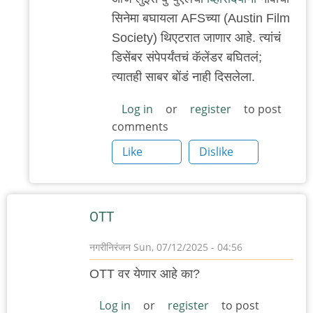
reply
सिनेमा बघायला AFSच्या (Austin Film
to
Society) थिएटरात जाणार आहे. त्यांचं
न्यू
डिसेंबर संपेपर्यंतचं कॅलेंडर बघितलं;
यॉर्क
त्यातही साबर बोंडं नाही दिसलेला.
by
चिंतातुर
Log in
or
register
to post
comments
जंतू
Like
Dislike
OTT
नगरीनिरंजन
Sun, 07/12/2025 - 04:56
OTT वर येणार आहे का?
Log in
or
register
to post