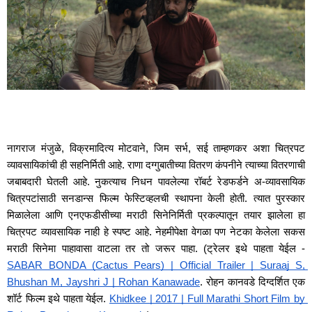
नागराज मंजुळे, विक्रमादित्य मोटवाने, जिम सर्भ, सई ताम्हणकर अशा चित्रपट 
व्यावसायिकांची ही सहनिर्मिती आहे. राणा दग्गुबातीच्या वितरण कंपनीने त्याच्या वितरणाची 
जबाबदारी घेतली आहे. नुकत्याच निधन पावलेल्या रॉबर्ट रेडफर्डने अ-व्यावसायिक 
चित्रपटांसाठी सनडान्स फिल्म फेस्टिव्हलची स्थापना केली होती. त्यात पुरस्कार 
मिळालेला आणि एनएफडीसीच्या मराठी सिनेनिर्मिती प्रकल्पातून तयार झालेला हा 
चित्रपट व्यावसायिक नाही हे स्पष्ट आहे. नेहमीपेक्षा वेगळा पण नेटका केलेला सकस 
मराठी सिनेमा पाहावासा वाटला तर तो जरूर पाहा. (ट्रेलर इथे पाहता येईल - 
SABAR BONDA (Cactus Pears) | Official Trailer | Suraaj S, 
Bhushan M, Jayshri J | Rohan Kanawade
. रोहन कानवडे दिग्दर्शित एक 
शॉर्ट फिल्म इथे पाहता येईल. 
Khidkee | 2017 | Full Marathi Short Film by 