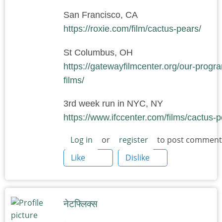
San Francisco, CA
https://roxie.com/film/cactus-pears/
St Columbus, OH
https://gatewayfilmcenter.org/our-prog
films/
3rd week run in NYC, NY
https://www.ifccenter.com/films/cactus-p
Log in
or
register
to post comment
Like
Dislike
नेटफ्लिक्स