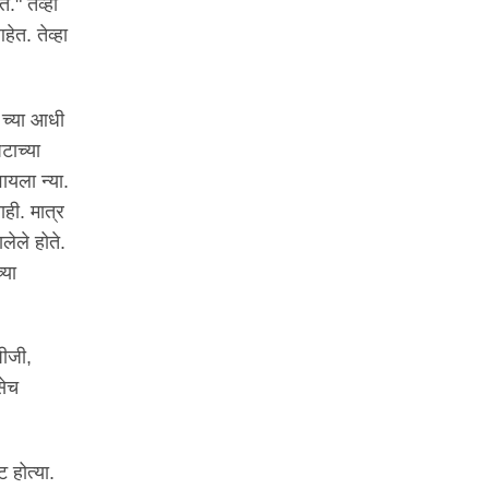
." तेव्हा
ेत. तेव्हा
२ च्या आधी
टाच्या
ायला न्या.
ही. मात्र
लेले होते.
्या
पीजी,
सेच
ट होत्या.