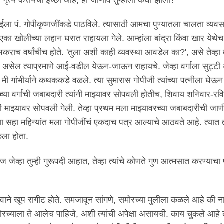
ंबईला पं. गोपीकृष्णजींकडे पाठविले. त्यासाठी आमचा पुण्यातला चालता व्यवस
ी एका खोलीच्या लहान घरात राहायला गेले. आम्हांला बांद्रा किंवा खार येथे
राच वर्षांचीच होते. 'तुला अशी काही व्यवस्था आवडेल का?', असे तेव्हा
असेल त्याप्रमाणे आई-वडील येऊन-जाऊन राहायचे. जेव्हा वर्गाला सुट्टी
षी मी गांभीर्याने कथककडे वळले. त्या सुमारास गोपीजी त्यांच्या पत्नीला घेऊ
मीच्या वर्गाची जबाबदारी त्यांनी माझ्यावर सोपवली होतीच, शिवाय शनिवार-रवि
 माझ्यावर सोपवली गेली. तेव्हा प्रथम मला माझ्यावरच्या जबाबदारीची जा
हा महिन्यांत मला गोपीजींचं एकदाच पत्र आल्याचे आठवते आहे. त्यात त्
ेला होता.
जेव्हा तुम्ही गुरूपदी आहात, तेव्हा त्यांचे कोणते गुण आत्मसात करण्याचा 
वभावाने खूप रागीट होते. समजावून सांगणे, समोरच्या मुलीला कळले आहे की ना
रच्याला ते आलेच पाहिजे, अशी त्यांची अपेक्षा असायची. काय चुकले आहे 