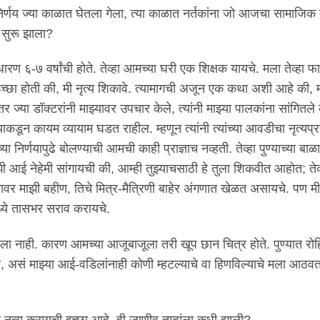
चा निर्णय ज्या काळात घेतला गेला, त्या काळात नर्तकांना जो आजचा सामाजिक द
 सुरू झाला?
ाधारण ६-७ वर्षांची होते. तेव्हा आमच्या घरी एक शिक्षक यायचे. मला तेव्हा फ
छा होती की, मी नृत्य शिकावे. त्यामागची अजून एक कथा अशी आहे की, म
तर ज्या डॉक्टरांनी माझ्यावर उपचार केले, त्यांनी माझ्या पालकांना सांगितले
ाकडून कायम व्यायाम घडत राहील. म्हणून त्यांनी त्यांच्या आवडीचा नृत्यप्
र्णयापुढे बोलण्याची आमची काही प्राज्ञाच नव्हती. तेव्हा पुण्याच्या बाळ
झी आई नेहेमी सांगायची की, आम्ही तुझ्याचसाठी हे तुला शिकवीत आहोत; तेव्ह
वर माझी बहीण, तिचे मित्र-मैत्रिणी बाहेर अंगणात खेळत असायचे. पण मी
मध्ये तासभर सराव करायचे.
ा नाही. कारण आमच्या आजूबाजूला तरी खूप छान चित्र होते. पुण्यात रोह
, असं माझ्या आई-वडिलांनाही कोणी म्हटल्याचे वा हिणविल्याचे मला आठवत
त्य करायची इच्छा आहे, ही जाणीव तुम्हांला कधी झाली?