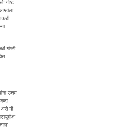
ली गोष्ट
आम्हांला
वाकडी
्या
ी गोष्टी
होत
ांना उत्तम
नेकदा
न असे मी
ायूमोक्ष'
रताल'