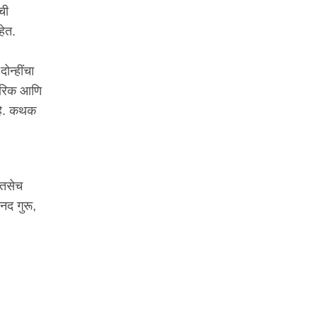
ची
हेत.
ोन्हींचा
रंपरिक आणि
 आहे. कथक
, तसेच
ानद गुरू,