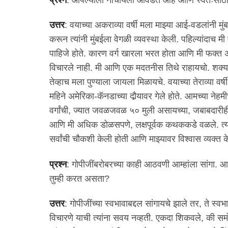
उत्तर
: वयाच्या अकराव्या वर्षी मला माझ्या आई-वडलांनी मु
करून त्यांनी मुंबईला वेगळी व्यवस्था केली. पहिल्यांदाच म
पाहिजे होते. कारण वर्ग खारला भरत होता आणि मी फक्त अक
विचारले नाही. मी आणि एक मदतनीस तिथे राहायचो. शक्य 
तेव्हाच मला पुण्याला जायला मिळायचे. वयाच्या तेराव्या वर्
महिने अमेरिका-कॅनडाच्या दौर्‍यावर गेले होते. आमच्या नेह
वर्गांची, ज्यात जवळजवळ ५० मुली असायच्या, जबाबदारीही
आणि मी अधिक डोळसपणे, लक्षपूर्वक कथककडे वळले. त्या स
सर्वांची चौकशी केली होती आणि माझ्यावर विश्वास व्यक्त क
प्रश्न
: गोपीजींबरोबरच्या काही आठवणी आम्हांला सांगा. आज 
तुम्ही करत असता?
उत्तर
: गोपीजींच्या स्वभावाबद्दल सांगायचे झाले तर, ते स्
विचारणे याची त्यांना सवय नव्हती. एकदा शिकवले, की समो