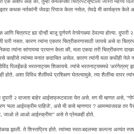
बत एक आक्षेप आहे की, तुम्ही कथकपेक्षा चित्रपटसृष्टीला जास्त महत्त्व दिलेत
ा इतर कथक नर्तकांनी जेवढा रियाज केला नसेल, तेवढे मी कार्यक्रम केले आह
ि चित्रपट ह्या दोन्ही बाजू पूर्णपणे वेगवेगळ्या ठेवल्या होत्या. दुपारी 
जी घरी नसत. कारण त्यांना एकतर चित्रीकरणासाठी जायचे असे वा चित्रप
अनेकदा त्यांना सांगायचा प्रयत्न केला की, मला एकदा तरी चित्रीकरण दाखव
े काहीसे त्यांच्या मनात कदाचित असेल. कारण त्यांनी मला कधीही नेले ना
ते गोविंद पिलईंकडे भरतनाट्यम शिकायचे. त्यांचे भरतनाट्यममधे 'अरंगेत्रम्' झा
ते. अशा विविध शैलींमधे प्रशिक्षण घेतल्यामुळे, त्या शैलींचा वापर त्यांच
 दुपारी २ वाजता बाहेर आईसफ्रूटवाला येत असे. मग मी म्हणत असे, "गो
ण 'मला आईस्क्रीम पाहिजे', असे मी कसे म्हणणार ? आमच्याजवळ तर पै
 है, जाओ ले आओ आईस्क्रीम!" असे ते प्रेमळही होते.
ओळख झाली. ते शिस्तप्रिय होते. त्यांच्या स्वतःबद्दलच्या कल्पना अत्यंत स्पष्