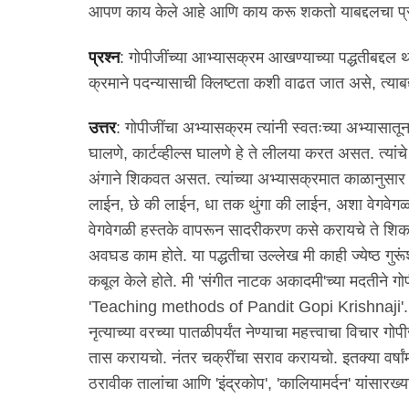
आपण काय केले आहे आणि काय करू शकतो याबद्दलचा प्रचंड
प्रश्न
: गोपीजींच्या आभ्यासक्रम आखण्याच्या पद्धतीबद्दल 
क्रमाने पदन्यासाची क्लिष्टता कशी वाढत जात असे, त्याबद्
उत्तर
: गोपीजींचा अभ्यासक्रम त्यांनी स्वतःच्या अभ्यासातून 
घालणे, कार्टव्हील्स घालणे हे ते लीलया करत असत. त्यांचे स्वत
अंगाने शिकवत असत. त्यांच्या अभ्यासक्रमात काळानुसार य
लाईन, छे की लाईन, धा तक थुंगा की लाईन, अशा वेगवेगळ
वेगवेगळी हस्तके वापरून सादरीकरण कसे करायचे ते शिक
अवघड काम होते. या पद्धतीचा उल्लेख मी काही ज्येष्ठ गुरू
कबूल केले होते. मी 'संगीत नाटक अकादमी'च्या मदतीने गो
'Teaching methods of Pandit Gopi Krishnaji'. त्यातही
नृत्याच्या वरच्या पातळीपर्यंत नेण्याचा महत्त्वाचा वि
तास करायचो. नंतर चक्रींचा सराव करायचो. इतक्या वर्षांम
ठरावीक तालांचा आणि 'इंद्रकोप', 'कालियामर्दन' यांसारख्