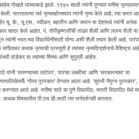
ासाहेब गोखले यांच्याकडे झाले. १९७५ साली त्यांनी पुण्यात मनीषा नृत्यालया
केली. भारतातल्या सर्व नृत्यमहोत्सवात त्यांनी नृत्य केले आहे, त्या करत आ
हेर यू. के., यू.एस., स्वीडन, बहारीन आणि जपान या देशांमधे त्यांनी अनेक
ष्कार सादर केले आहेत. पं. गोपीकृष्णजींची तांडव शैली आणि लास्य शैली या द
न त्यांनी स्वतःच्या विद्यार्थिनींसाठी योग्य अशी शैली तयार केली आहे. पा
ंगीतावर कथक नृत्याची प्रस्तुती हे त्यांच्या नृत्यदिग्दर्शनाचे वैशिष्ट्य
ांभवी दांडेकर या त्यांच्या शिष्या आणि सुपुत्री आहेत.
ठे यांनी 'तारुण्याच्या लाटेवर', 'वारसा लक्ष्मीचा' आणि 'सरकारनामा' या
नगरपालिकेतर्फे 'गौरव पुरस्कार' देण्यात आला आहे. 'सुरभी नैपुण्य पुरस्कार'
ित करण्यात आले आहे. मनीषा साठे या पुणे विद्यापीठ, भारती विद्यापीठ येथे म
. कथक विषयातील पी.एच.डी.साठी त्या मार्गदर्शनही करतात.