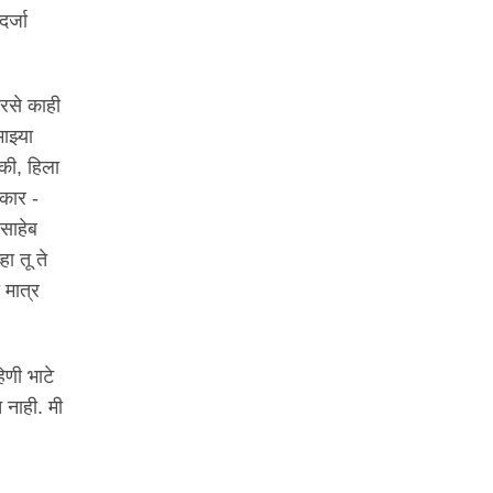
र्जा
ारसे काही
ाझ्या
 की, हिला
रकार -
ासाहेब
ा तू ते
 मात्र
िणी भाटे
 नाही. मी