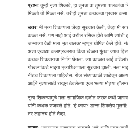
प्रश्न
: तुम्ही नृत्य शिकावे, हा तुमचा वा तुमच्या पालकां
मिळतो तो मिळत नसे. तरीही तुमचा कथकचा प्रवास कसा
उत्तर
: मी नृत्य शिकायला जेव्हा सुरुवात केली, तेव्हा मी स
कळत नसे. पण माझे आई-वडील रसिक होते आणि त्यांची इच्
जन्माच्या वेळी मला 'मृत बालक' म्हणून घोषित केले होते. नं
अशा एखाद्या कलाप्रकारात किंवा खेळात गुंतवा ज्यात हिच्य
कथक शिकवायचा निर्णय घेतला. त्या काळात आई-वडिलांच्या नि
गोखल्यांकडे माझ्या नृत्यशिक्षणाला सुरुवात झाली. मला मा
नीटच शिकायला पाहिजेस. रोज संध्याकाळी शाळेतून आल्या
आईने नृत्यासाठी राखून ठेवलेल्या एका भल्या मोठ्या हॉल
नृत्य शिकण्यामुळे मला सामाजिक दर्जात फरक कधी जाणवल
यांनी कथक रुजवले होते. 'हे काय? डान्स शिकतेय मुलगी!'
तर लहानच होते तेव्हा.
प्रश्न
: आपल्याला नाचायला आवडते आहे आणि स्वतःसाठी नृ