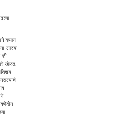
ढत्या
्याने कमान
ंना 'लास्य'
च की
ारे खेळत,
 अतिशय
 नसल्याचे
नाव
ने
ावणेदोन
्या