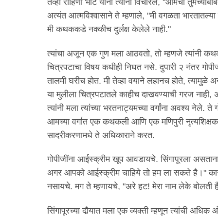
तेव्हा रोहिणी भाटे यांनी त्यांना विचारले, "आमचा तुमच्याबा
अत्यंत आत्मविश्वासाने ते म्हणाले, "मी वगळता भारतातल्य
मी कथककडे नक्कीच दुर्लक्ष केलेले नाही."
त्यांचा अजून एक गुण मला आठवतो, तो म्हणजे त्यांनी कथक आण
चित्रपटाचा विषय कधीही निघत नसे. दुपारी २ नंतर गोपी
तालमी घरीच होत. मी तेव्हा वयाने लहानच होते, त्यामुळे 
या मुलीला चित्रपटातले काहीच दाखवण्याची गरज नाही, अस
त्यांनी मला त्यांच्या भरतनाट्यमच्या वर्गांना अवश्य नेले. 
आमच्या वर्गात एक कथकली आणि एक मणिपुरी नृत्यशिक्षकही हो
सादरीकरणामधे ते अधिकाराने करत.
गोपीजींना आईस्क्रीम खूप आवडायचे. सिंगापूरला असताना
अगर आपको आईस्क्रीम चाहिये तो हम ला सकते है।" कार
नसायचे. मग ते म्हणायचे, "अरे हट! मेरा नाम लेके बोलती
सिंगापूरच्या दौर्‍यात मला एक व्यक्ती म्हणून त्यांची अधिक 