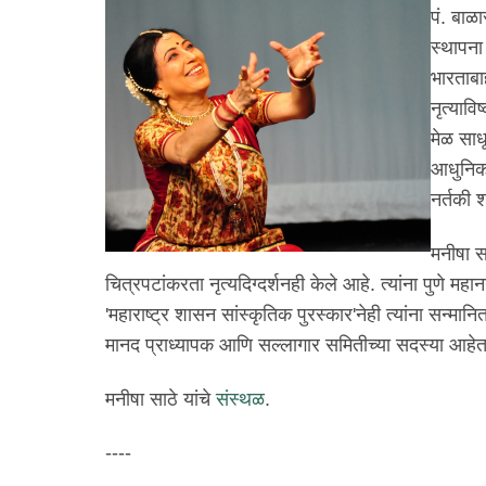
पं. बाळ
स्थापना 
भारताबा
नृत्यावि
मेळ साधू
आधुनिक स
नर्तकी श
मनीषा सा
चित्रपटांकरता नृत्यदिग्दर्शनही केले आहे. त्यांना पुणे महा
'महाराष्ट्र शासन सांस्कृतिक पुरस्कार'नेही त्यांना सन्मान
मानद प्राध्यापक आणि सल्लागार समितीच्या सदस्या आहेत
मनीषा साठे यांचे
संस्थळ
.
----