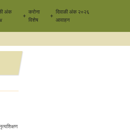
ळी अंक
करोना
दिवाळी अंक २०२६
४
विशेष
आवाहन
ृत्यशिक्षण