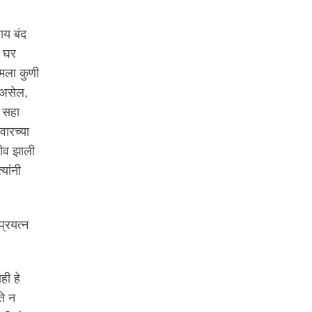
ाय बंद
च घर
 मला कुणी
 असेल,
न सहा
वारच्या
णीव झाली
यांनी
प्रयत्न
ही हे
ते न