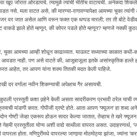
किंवा खूप जोरात ओरडायचे. त्यामुळे त्यांची भीतीच वाटायची. अनेकदा शिकले
वडत नसे. मला वाटत असे, की मारण्या-रागावण्यापेक्षा आमच्या चुका त्यांनी 
हात जर वर जात असेल आणि वरून फक्त एक थप्पड मारली; तर ती बोटे वेडी
ट वाकडे झाले होते म्हणून, की कोपर पडले होते म्हणून? म्हणजे नक्की कुठल
की, चुका आमच्या आम्ही शोधून काढाव्यात. याउलट सध्याच्या काळात कधी-कध
मला आवडत नाही. पण असे वाटते की, आजूबाजूला इतके असांस्कृतिक हल्ले 
करत आहेत, तर आपण यांना शक्य तितकी मदत केली पाहिजे.
ारखी दर वर्गाला नवीन शिकण्याची अपेक्षाच गैर असायची.
 कुठली प्रस्तुती कशा तर्‍हेने केली असता सादरीकरण प्रभावी ठरेल याची त्य
्यक्रमाची मांडणी करत. गोपीजी द्रष्टे होते. आता आपण 'फ्यूजन' हा शब्द अ
दोन गोष्टी जेव्हा एकरूप होऊन सादर केल्या जातात, तेव्हाच ते खरे फ्यूज
 नेहमी प्रस्तुतीला योग्य अशी वाद्ये साथीला वापरत असत. उदाहरणार्थ, 'जट
 वापरला होता. मणिपुरीमधे वापरल्या जाणार्‍या मोठमोठ्या झांजा, ज्यांना 'क