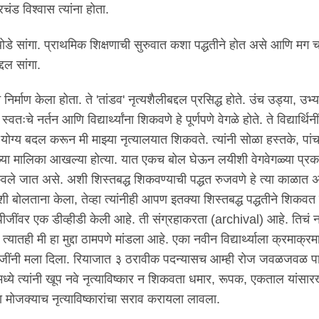
 विश्वास त्यांना होता.
थोडे सांगा. प्राथमिक शिक्षणाची सुरुवात कशा पद्धतीने होत असे आणि मग च
दल सांगा.
निर्माण केला होता. ते 'तांडव' नृत्यशैलीबद्दल प्रसिद्ध होते. उंच उड्या, उभ
ःचे नर्तन आणि विद्यार्थ्यांना शिकवणे हे पूर्णपणे वेगळे होते. ते विद्यार्थिनी
ोग्य बदल करून मी माझ्या नृत्यालयात शिकवते. त्यांनी सोळा हस्तके, पां
्या मालिका आखल्या होत्या. यात एकच बोल घेऊन लयीशी वेगवेगळ्या प्रक
वले जात असे. अशी शिस्तबद्ध शिकवण्याची पद्धत रुजवणे हे त्या काळात
ंशी बोलताना केला, तेव्हा त्यांनीही आपण इतक्या शिस्तबद्ध पद्धतीने शिकवत
पीजींवर एक डीव्हीडी केली आहे. ती संग्रहाकरता (archival) आहे. तिचं 
 मी हा मुद्दा ठामपणे मांडला आहे. एका नवीन विद्यार्थ्याला क्रमाक्रमा
चार गोपीजींनी मला दिला. रियाजात ३ ठरावीक पदन्यासच आम्ही रोज जवळजवळ प
ध्ये त्यांनी खूप नवे नृत्याविष्कार न शिकवता धमार, रूपक, एकताल यांसारख
या मोजक्याच नृत्याविष्कारांचा सराव करायला लावला.