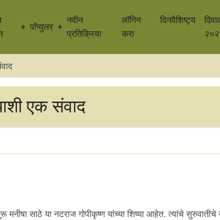
न
नवीन
लॉगिन
दिनवैशिष्ट्य
दिवा
पॉप्युलर
न
प्रतिक्रिया
करा
२०२
ंवाद
याशी एक संवाद
 मनीषा साठे या नटराज गोपीकृष्ण यांच्या शिष्या आहेत. त्यांचे सुरुवातीचे न