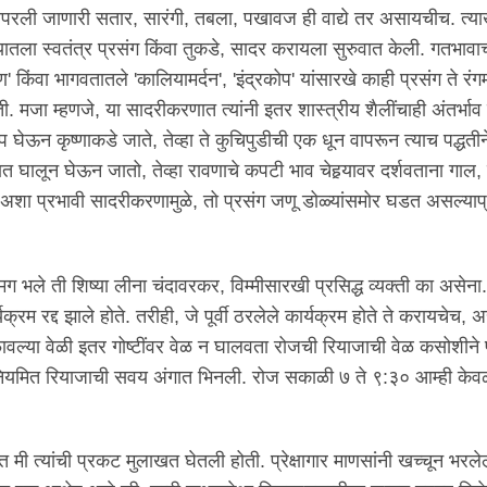
परली जाणारी सतार, सारंगी, तबला, पखावज ही वाद्ये तर असायचीच. त्या
ाट्यातला स्वतंत्र प्रसंग किंवा तुकडे, सादर करायला सुरुवात केली. गतभावाच
यण' किंवा भागवतातले 'कालियामर्दन', 'इंद्रकोप' यांसारखे काही प्रसंग ते रंग
. मजा म्हणजे, या सादरीकरणात त्यांनी इतर शास्त्रीय शैलींचाही अंतर्भाव
 रूप घेऊन कृष्णाकडे जाते, तेव्हा ते कुचिपुडीची एक धून वापरून त्याच पद्धत
 घालून घेऊन जातो, तेव्हा रावणाचे कपटी भाव चेहर्‍यावर दर्शवताना गाल, 
ा प्रभावी सादरीकरणामुळे, तो प्रसंग जणू डोळ्यांसमोर घडत असल्याप्
 भले ती शिष्या लीना चंदावरकर, विम्मीसारखी प्रसिद्ध व्यक्ती का असेन
र्यक्रम रद्द झाले होते. तरीही, जे पूर्वी ठरलेले कार्यक्रम होते ते करायचेच, 
ी फावल्या वेळी इतर गोष्टींवर वेळ न घालवता रोजची रियाजाची वेळ कसोशीने
े नियमित रियाजाची सवय अंगात भिनली. रोज सकाळी ७ ते ९:३० आम्ही केव
 मी त्यांची प्रकट मुलाखत घेतली होती. प्रेक्षागार माणसांनी खच्चून भरलेल