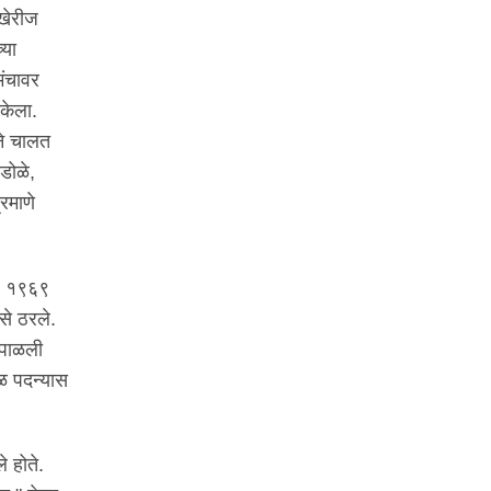
खेरीज
्या
मंचावर
 केला.
ीने चालत
डोळे,
रमाणे
ा. १९६९
असे ठरले.
 पाळली
ळ पदन्यास
े होते.