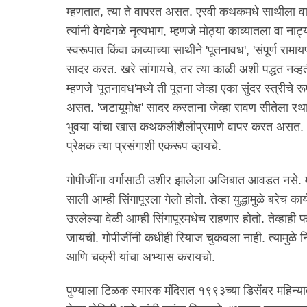
म्हणतात, त्या ते वापरत असत. एरवी कथकमधे साथीला वा
त्यांनी वेगवेगळे नृत्यभाग, म्हणजे मोठ्या काव्यातला वा न
स्वरूपात किंवा काव्याच्या साथीने 'पूतनावध', 'संपूर्ण रामा
सादर करत. खरे सांगायचे, तर त्या काळी अशी पद्धत नव्हती
म्हणजे 'पूतनावध'मध्ये ती पूतना जेव्हा एका सुंदर स्त्रीचे
असत. 'जटायूमोक्ष' सादर करताना जेव्हा रावण सीतेला रथात
भुवया यांचा खास कथकलीशैलीप्रमाणे वापर करत असत. अश
प्रेक्षक त्या प्रसंगाशी एकरूप व्हायचे.
गोपीजींना वर्गासाठी उशीर झालेला अजिबात आवडत नसे. मग
साली आम्ही सिंगापूरला गेलो होतो. तेव्हा युद्धामुळे बरेच का
उरलेल्या वेळी आम्ही सिंगापूरमधेच राहणार होतो. तेव्हाह
जायची. गोपीजींनी कधीही रियाज चुकवला नाही. त्यामुळ
आणि चक्री यांचा अभ्यास करायचो.
पुण्याला टिळक स्मारक मंदिरात १९९३च्या डिसेंबर महिन्यात