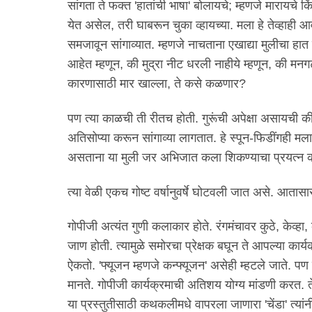
सांगता ते फक्त 'हातांची भाषा' बोलायचे; म्हणजे मारायचे 
येत असेल, तरी घाबरून चुका व्हायच्या. मला हे तेव्हाही आ
समजावून सांगाव्यात. म्हणजे नाचताना एखाद्या मुलीचा 
आहेत म्हणून, की मुद्रा नीट धरली नाहीये म्हणून, की मनग
कारणासाठी मार खाल्ला, ते कसे कळणार?
पण त्या काळची ती रीतच होती. गुरूंची अपेक्षा असायची 
अतिसोप्या करून सांगाव्या लागतात. हे स्पून-फिडींगही 
असताना या मुली जर अभिजात कला शिकण्याचा प्रयत्न 
त्या वेळी एकच गोष्ट वर्षानुवर्षे घोटवली जात असे. आतास
गोपीजी अत्यंत गुणी कलाकार होते. रंगमंचावर कुठे, केव्हा,
जाण होती. त्यामुळे समोरचा प्रेक्षक बघून ते आपल्या कार
ऐकतो. 'फ्यूजन म्हणजे कन्फ्यूजन' असेही म्हटले जाते. पण 
मानते. गोपीजी कार्यक्रमाची अतिशय योग्य मांडणी करत. ते
या प्रस्तुतीसाठी कथकलीमधे वापरला जाणारा 'चेंडा' त्यांनी