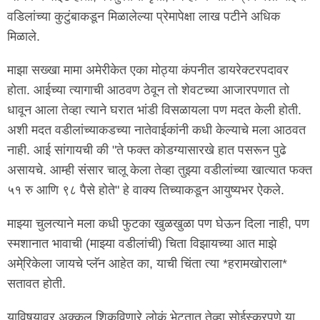
वडिलांच्या कुटुंबाकडून मिळालेल्या प्रेमापेक्षा लाख पटीने अधिक
मिळाले.
माझा सख्खा मामा अमेरीकेत एका मोठ्या कंपनीत डायरेक्टरपदावर
होता. आईच्या त्यागाची आठवण ठेवून तो शेवटच्या आजारपणात तो
धावून आला तेव्हा त्याने घरात भांडी विसळायला पण मदत केली होती.
अशी मदत वडीलांच्याकडच्या नातेवाईकांनी कधी केल्याचे मला आठवत
नाही. आई सांगायची की "ते फक्त कोडग्यासारखे हात पसरून पुढे
असायचे. आम्ही संसार चालू केला तेव्हा तुझ्या वडीलांच्या खात्यात फक्त
५१ रु आणि ९८ पैसे होते" हे वाक्य तिच्याकडून आयुष्यभर ऐकले.
माझ्या चुलत्याने मला कधी फुटका खुळखुळा पण घेऊन दिला नाही, पण
स्मशानात भावाची (माझ्या वडीलांची) चिता विझायच्या आत माझे
अमे्रिकेला जायचे प्लॅन आहेत का, याची चिंता त्या *हरामखोराला*
सतावत होती.
याविषयावर अक्कल शिकविणारे लोकं भेटतात तेव्हा सोईस्करपणे या