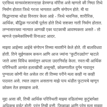
प्रसिध्द मानववंशशास्त्रज्ञ डेस्मण्ड मॉरीस असे म्हणतो की निष्ठा तिथे
निर्माण होतात जिथे गरजा भागतात आणि संगोपन होते. मी या
सिद्धान्ताचा थोडा विस्तार केला आहे - जिथे भावनिक, शारीरिक,
आर्थिक, बौद्धिक गरजांची पूर्तता होते तिथे सशक्त नाती निर्माण होतात.
लग्नासारख्या नात्यात आणखी एका घटकाची आवश्यकता असते - तो
म्हणजे एकमेकांविषयी विनाअट आदर.
माझ्या आईच्या आईचे संगोपन तिच्या मावशीने केले होते. ती बालविधवा
होती. तिने सुईणकाम करून आणि आज ज्यांना "कुटीरउद्योग" म्हटले
जाते अशा विविध कामांतून आपला उदरनिर्वाह केला. स्वतःची आर्थिक
परिस्थिती अत्यंत हलाखीची असूनही, कोकणातील दुर्गम गावातून
पुण्याला कोणी येत असेल तर ती तिच्या परीने मला काही ना काही
पाठवत असे. त्यात लहान असताना माझे पाय थंडीत फुटायचे म्हणून
कोकम तेल हमखास असे.
मुद्दा असा की, तिची आर्थिक परिस्थिती माझ्या वडिलांच्या कुटुंबापेक्षा
अधिकच वाईट होती; परंतु तिची वृत्ती, जिव्हाळा आणि प्रेम मला माझ्या