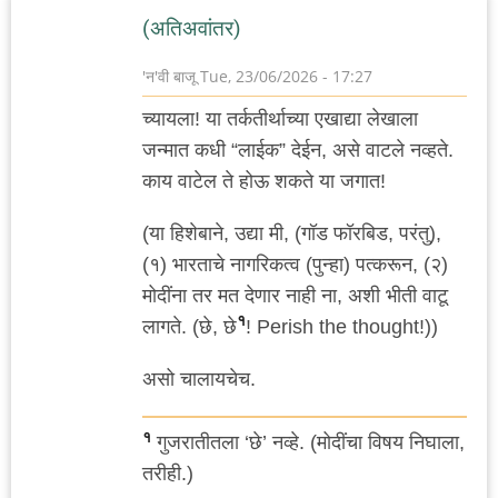
(अतिअवांतर)
'न'वी बाजू
Tue, 23/06/2026 - 17:27
च्यायला! या तर्कतीर्थाच्या एखाद्या लेखाला
जन्मात कधी “लाईक” देईन, असे वाटले नव्हते.
काय वाटेल ते होऊ शकते या जगात!
(या हिशेबाने, उद्या मी, (गॉड फॉरबिड, परंतु),
(१) भारताचे नागरिकत्व (पुन्हा) पत्करून, (२)
मोदींना तर मत देणार नाही ना, अशी भीती वाटू
१
लागते. (छे, छे
! Perish the thought!))
असो चालायचेच.
१
गुजरातीतला ‘छे’ नव्हे. (मोदींचा विषय निघाला,
तरीही.)