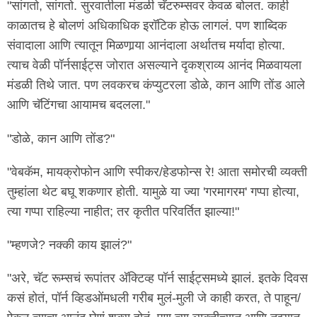
"सांगतो, सांगतो. सुरवातीला मंडळी चॅटरुम्सवर केवळ बोलत. काही
काळातच हे बोलणं अधिकाधिक इरॉटिक होऊ लागलं. पण शाब्दिक
संवादाला आणि त्यातून मिळणार्‍या आनंदाला अर्थातच मर्यादा होत्या.
त्याच वेळी पॉर्नसाईट्स जोरात असल्याने दृकश्राव्य आनंद मिळवायला
मंडळी तिथे जात. पण लवकरच कंप्युटरला डोळे, कान आणि तोंड आले
आणि चॅटिंगचा आयामच बदलला."
"डोळे, कान आणि तोंड?"
"वेबकॅम, मायक्रोफोन आणि स्पीकर/हेडफोन्स रे! आता समोरची व्यक्ती
तुम्हांला थेट बघू शकणार होती. यामुळे या ज्या 'गरमागरम' गप्पा होत्या,
त्या गप्पा राहिल्या नाहीत; तर कृतीत परिवर्तित झाल्या!"
"म्हणजे? नक्की काय झालं?"
"अरे, चॅट रूम्सचं रूपांतर अ‍ॅक्टिव्ह पॉर्न साईट्समध्ये झालं. इतके दिवस
कसं होतं, पॉर्न व्हिडओंमधली गरीब मुलं-मुली जे काही करत, ते पाहून/