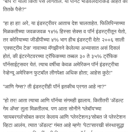
"बाप रे! याला किती पैसे लागतील. या पॉर्नट भांडवलंदारांकडे आहेत का
तितके पैसे?"
"हा हा हा! अरे, या इंडस्ट्रीवर आताच देश चालताहेत. फिलिपिन्सच्या
मिळकतीच्या जवळजवळ १४% हिस्सा सेक्स व पॉर्न इंडस्ट्रीतून येतो,
तर कोरियाच्या जीडीपीच्या ४% भाग हीच इंडस्ट्री देते! २००६ साली
‘एक्सट्रीम टेक’ नावाच्या मॅगझीनने केलेल्या अभ्यासात असं दिसलं
होतं, की इंटरनेटवरच्या ट्रॅफिकच्या तब्बल ३० ते ३५% ट्रॅफिक
पॉर्नसाईट्सवर येतं. त्याच वर्षीचा केवळ अमेरिकन पॉर्न इंडस्ट्रीचा
रेव्हेन्यू अमेरिकन फुटबॉल लीगपेक्षा अधिक होता; आहेस कुठे!"
"आणि गेम्स? ती इंडस्ट्रीही पॉर्न इतकीच प्रगत आहे ना?"
"हो तर! आता त्याचा आणि पॉर्नचा संगमही झालाय. कितीतरी 'अ‍ॅडल्ट
गेम अ‍ॅप्स' तुला मिळतीलच. पण आता सोनीने 'प्लेबॉय'च्या
'सायबरगर्ल'सोबत करार केलाय आणि 'प्लेस्टेशन३'सोबत जे प्लेस्टेशन
व्हिटा आलंय, त्यात 'अ‍ॅडल्ट' गंमत आहे म्हणे! 'पेटा'सारखी संस्थासुद्धा