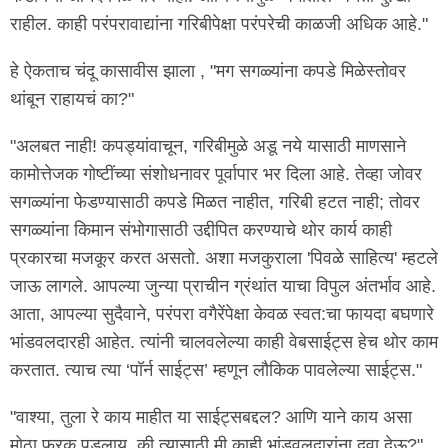
राहील. काही परंपरावाद्यांना गरिबीपेक्षा परंपरेची काळजी अधिक आहे."
हे ऐकताच चंदू कासावीस झाला , "मग सगळ्यांना कपडे मिळेस्तोवर
थांबून राहायचं का?"
"अलबत नाही! कपड्यांवाचून, गरिबीमुळे अडू नये यासाठी माणसाने
कामोत्तेजक गोष्टींच्या संशोधनावर पूर्वापार भर दिला आहे. तेव्हा जोवर
सगळ्यांना फेडण्यासाठी कपडे मिळत नाहीत, गरिबी हटत नाही; तोवर
सगळ्यांना किमान संभोगासाठी उद्दीपित करण्याचे थोर कार्य काही
प्रकारचा मजकूर करत असतो. अशा मजकुराला 'पिवळे साहित्य' म्हटले
जाऊ लागले. आपल्या जुन्या प्राचीन ग्रंथांत याचा विपुल अंतर्भाव आहे.
आता, आपल्या सुदैवाने, परंपरा वगैरेंपेक्षा केवळ स्वत:चा फायदा बघणारे
भांडवलदारही आहेत. त्यांनी चालवलेल्या काही वेबसाईट्स हेच थोर काम
करतात. त्याच त्या ‘पॉर्न साईट्स’ म्हणून लौकिक पावलेल्या साईट्स."
"वाश्या, तुला रे काय माहीत या साईट्सबद्दल? आणि याने काय असा
मोठा फरक पडलाय, की त्यासाठी मी काही भांडवलदारांना दुवा देऊ?"