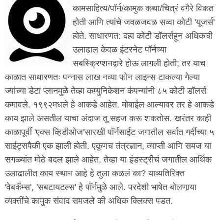
कामसाहित्य/पॉर्न/कामुक कथा/चित्रं वगैरे विकत
होती आणि त्यांचे जवळजवळ सव्वा कोटी 'यूजर्स'
होते. साधारणत: दहा कोटी डॉलर्सहून अधिकची
उलाढाल केवळ इंटरनेट पॉर्नच्या
सबस्क्रिप्शनद्वारे होऊ लागली होती; तर याच
काळात साधारणतः पन्नास लाख नव्या फोन लाइन्स टाकल्या गेल्या
ज्यांच्या डेटा प्लानमुळे तेव्हा कम्युनिकेशन कंपन्यांनी ८५ कोटी डॉलर्स
कमावले. १९९२मधले हे आकडे आहेत. मोबाईल आल्यावर तर हे आकडे
काय झाले असतील याचा अंदाज तू सहज करू शकतोस. खरंतर काही
काळापूर्वी 'एक्स व्हिडीओज'सारखी पॉर्नसाईट जगातील सर्वात गर्दीच्या ५
साईट्सपैकी एक झाली होती. एकूणच तंत्रज्ञान, व्याप्ती आणि समज या
सगळ्यांत मोठे बदल झाले आहेत, तेव्हा या इंडस्ट्रीचं जगातील आर्थिक
उलाढालीत काय स्थान आहे हे तुला कळलं का? याव्यतिरिक्त
'वेबकॅम्स', 'सबटायटल्स' हे पॉर्नमुळे आले. परदेशी भाषेत बोलणार्‍या
व्यक्तींचे कामुक संवाद समजले की अधिक क्लिक्स पडत.