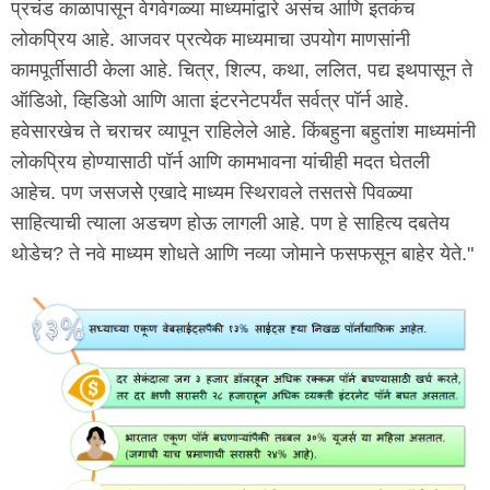
प्रचंड काळापासून वेगवेगळ्या माध्यमांद्वारे असंच आणि इतकंच
लोकप्रिय आहे. आजवर प्रत्येक माध्यमाचा उपयोग माणसांनी
कामपूर्तीसाठी केला आहे. चित्र, शिल्प, कथा, ललित, पद्य इथपासून ते
ऑडिओ, व्हिडिओ आणि आता इंटरनेटपर्यंत सर्वत्र पॉर्न आहे.
हवेसारखेच ते चराचर व्यापून राहिलेले आहे. किंबहुना बहुतांश माध्यमांनी
लोकप्रिय होण्यासाठी पॉर्न आणि कामभावना यांचीही मदत घेतली
आहेच. पण जसजसेे एखादे माध्यम स्थिरावले तसतसे पिवळ्या
साहित्याची त्याला अडचण होऊ लागली आहे. पण हे साहित्य दबतेय
थोडेच? ते नवे माध्यम शोधते आणि नव्या जोमाने फसफसून बाहेर येते."