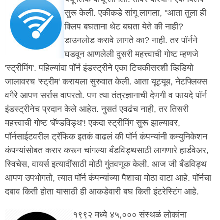
सुरू केली. एकीकडे सांगू लागला, "आता तुला ही
क्लिप बघताना थेट बघता येते की नाही?
डाउनलोड करावे लागते का? नाही. तर पॉर्नने
घडवून आणलेली दुसरी महत्त्वाची गोष्ट म्हणजे
'स्ट्रीमिंग'. पहिल्यांदा पॉर्न इंडस्ट्रीने एका टिचकीसरशी व्हिडियो
जालावरच 'स्ट्रीम' करायला सुरुवात केली. आता यूट्यूब, नेटफ्लिक्स
वगैरे आपण सर्रास वापरतो. पण त्या तंत्रज्ञानाची देणगी व फायदे पॉर्न
इंडस्ट्रीनेच प्रदान केले आहेत. नुसतं एवढंच नाही, तर तिसरी
महत्त्वाची गोष्ट 'बॅण्डविड्थ'! एकदा स्ट्रीमिंग सुरू झाल्यावर,
पॉर्नसाईटवरील ट्रॅफिक इतकं वाढलं की पॉर्न कंपन्यांनी कम्युनिकेशन
कंपन्यांसोबत करार करून चांगल्या बँडविड्थसाठी लागणारे हार्डवेअर,
स्विचेस, वायर्स इत्यादींसाठी मोठी गुंतवणूक केली. आज जी बँडविड्थ
आपण उपभोगतो, त्यात पॉर्न कंपन्यांच्या पैशाचा मोठा वाटा आहे. पॉर्नचा
दबाव किती होता यासाठी ही आकडेवारी बघ किती इंटरेस्टिंग आहे.
१९९२ मध्ये ४५,००० संस्थळं लोकांना