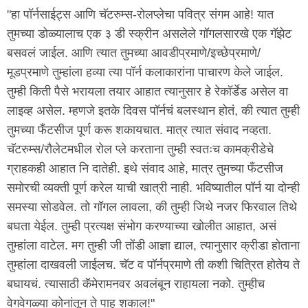
"हा पॉर्नसाईट्स आणि चॅटरुम्स-रोलप्लेचा पवित्र संगम आहे! यात
तुमच्या डोळ्यालाच एक ३ डी स्क्रीन असलेले गॉगलसारखे एक गॅझेट
बसवलं जाईल. आणि त्यात तुमच्या आवडीप्रमाणे/इच्छेप्रमाणे/
मूडप्रमाणे तुम्हांला हव्या त्या पॉर्न कलाकारांना पाचारण केले जाईल.
तुम्ही किती पैसे भरायला तयार आहात त्यानुसार हे रेकॉर्डेड असेल वा
लाइव्ह असेल. म्हणजे इतके दिवस पॉर्नचं बलस्थान होतं, की त्यात तुम्ही
तुमच्या फँटसीज पूर्ण करू शकायचात. मात्र त्यात संवाद नव्हता.
चॅटरुम्स/रौलेटमधील रोल प्ले करताना तुम्ही स्वतःच कामक्रीडेचे
ग्राहकही आहात नि दातेही. इथे संवाद आहे, मात्र तुमच्या फँटसीज
समोरची व्यक्ती पूर्ण करेल याची खात्री नाही. भविष्यातील पॉर्न या दोन्ही
समस्या सोडवेल. तो गॉगल लावला, की तुम्ही जिथे नजर फिरवाल तिथे
बघता येईल. तुम्ही प्रत्यक्ष संभोग करण्याच्या खोलीत आहात, असं
तुम्हांला वाटेल. मग तुम्ही जी तोंडी आज्ञा द्याल, त्यानुसार क्रीडा होताना
तुम्हांला दाखवली जाईलच. चॅट व पॉर्नप्रमाणे ती कशी चित्रित होतेय ते
बघायचं. त्यासाठी कॅमेरामनवर अवलंबून राहायला नको. तुम्हीच
वेगवेगळ्या कोनांतून ते पाहू शकाल!"