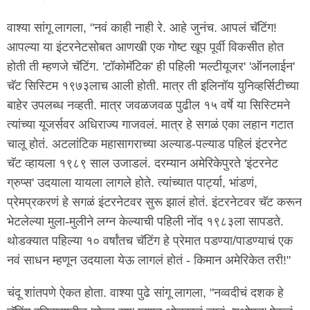
वाश्या सांगू लागला, "नवं काही नाही रे. आहे जुनंच. आपलं चॅटिंग!
आपल्या या इंटरनेटसोबत आणखी एक गोष्ट खूप पूर्वी विकसीत होत
होती ती म्हणजे चॅटिंग. 'टॉकोमॅटिक' ही पहिली 'मल्टीयूजर' 'ऑनलाईन'
चॅट सिस्टिम १९७३लाच आली होती. मात्र ती इलिनॉय युनिव्हर्सिटीच्या
बाहेर उपलब्ध नव्हती. मात्र जवळजवळ पुढील १५ वर्षे या सिस्टिमने
त्यांच्या यूजर्सवर अधिराज्य गाजवलं. मात्र हे सगळं एका लहान गटात
चालू होतं. अटलांटिक महासागराच्या अल्याड-पल्याड पहिलं इंटरनेट
चॅट व्हायला १९८९ साल उजाडलं. दरम्यान अमेरिकेपुरते 'इंटरनेट
ग्रुप्स' उदयाला यायला लागले होते. त्यांच्यात पार्ट्या, भांडणं,
प्रेमप्रकरणं हे सगळं इंटरनेटवर सुरू झालं होतं. इंटरनेटवर चॅट करून
भेटलेल्या मुला-मुलीने लग्न केल्याची पहिली नोंद १९८३ला सापडते.
थोडक्यात पहिल्या १० वर्षांतच चॅटिंग हे प्रेमात पडण्या/पाडण्याचं एक
नवं साधन म्हणून उदयाला येऊ लागलं होतं - किमान अमेरिकेत तरी!"
चंदू शांतपणे ऐकत होता. वाश्या पुढे सांगू लागला, "नव्वदीचं दशक हे