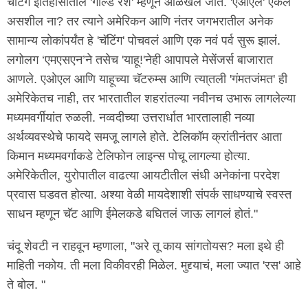
चॅटिंग इतिहासातील 'गोल्ड रश' म्हणून ओळखलं जातं. 'एओएल' ऐकलं
असशील ना? तर त्याने अमेरिकन आणि नंतर जगभरातील अनेक
सामान्य लोकांपर्यंत हे 'चॅटिंग' पोचवलं आणि एक नवं पर्व सुरू झालं.
लगोलग ‘एमएसएन’ने तसेच 'याहू!'नेही आपापले मेसेंजर्स बाजारात
आणले. एओएल आणि याहूच्या चॅटरुम्स आणि त्या्तली 'गंमतजंमत' ही
अमेरिकेतच नाही, तर भारतातील शहरांतल्या नवीनच उभारू लागलेल्या
मध्यमवर्गीयांत रुळली. नव्वदीच्या उत्तरार्धात भारतालाही नव्या
अर्थव्यवस्थेचे फायदे समजू लागले होते. टेलिकॉम क्रांतीनंतर आता
किमान मध्यमवर्गाकडे टेलिफोन लाइन्स पोचू लागल्या होत्या.
अमेरिकेतील, युरोपातील वाढत्या आयटीतील संधी अनेकांना परदेश
प्रवास घडवत होत्या. अश्या वेळी मायदेशाशी संपर्क साधण्याचे स्वस्त
साधन म्हणून चॅट आणि ईमेलकडे बघितलं जाऊ लागलं होतं."
चंदू शेवटी न राहवून म्हणाला, "अरे तू काय सांगतोयस? मला इथे ही
माहिती नकोय. ती मला विकीवरही मिळेल. मुद्द्याचं, मला ज्यात 'रस' आहे
ते बोल. "