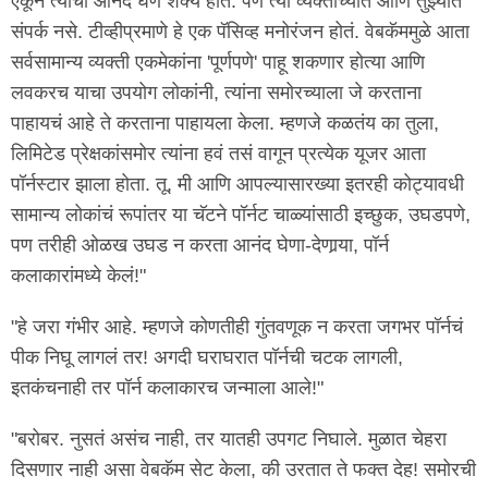
ऐकून त्याचा आनंद घेणं शक्य होतं. पण त्या व्यक्तीच्यात आणि तुझ्यात
संपर्क नसे. टीव्हीप्रमाणे हे एक पॅसिव्ह मनोरंजन होतं. वेबकॅममुळे आता
सर्वसामान्य व्यक्ती एकमेकांना 'पूर्णपणे' पाहू शकणार होत्या आणि
लवकरच याचा उपयोग लोकांनी, त्यांना समोरच्याला जे करताना
पाहायचं आहे ते करताना पाहायला केला. म्हणजे कळतंय का तुला,
लिमिटेड प्रेक्षकांसमोर त्यांना हवं तसं वागून प्रत्येक यूजर आता
पॉर्नस्टार झाला होता. तू, मी आणि आपल्यासारख्या इतरही कोट्यावधी
सामान्य लोकांचं रूपांतर या चॅटने पॉर्नट चाळ्यांसाठी इच्छुक, उघडपणे,
पण तरीही ओळख उघड न करता आनंद घेणा-देणार्‍या, पॉर्न
कलाकारांमध्ये केलं!"
"हे जरा गंभीर आहे. म्हणजे कोणतीही गुंतवणूक न करता जगभर पॉर्नचं
पीक निघू लागलं तर! अगदी घराघरात पॉर्नची चटक लागली,
इतकंचनाही तर पॉर्न कलाकारच जन्माला आले!"
"बरोबर. नुसतं असंच नाही, तर यातही उपगट निघाले. मुळात चेहरा
दिसणार नाही असा वेबकॅम सेट केला, की उरतात ते फक्त देह! समोरची