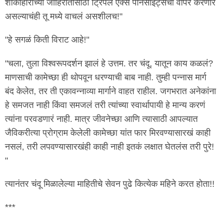
शाकाहाराच्या जाहिरातींसाठी ट्रिपल एक्स पॉर्नसाईट्सचा वापर करणार
असल्याचंही तू मध्ये वाचलं असशीलच!"
"हे सगळं किती विराट आहे!"
"चला, तुला विश्वरूपदर्शन झालं हे उत्तम. तर चंदू, यातून काय कळलं?
माणसाची कामेच्छा ही थोपवून धरण्याची बाब नाही. तुम्ही पन्नास मार्ग
बंद केलेत, तर ती एकावन्नाव्या मार्गाने वाहत राहील. जगभरात अनेकांना
हे समजत नाही किंवा समजलं तरी त्यांच्या स्वार्थापायी हे मान्य करणं
त्यांना परवडणारं नाही. मात्र जीवनेच्छा आणि त्यासाठी आपल्यात
जैविकरीत्या प्रोग्राम केलेली कामेच्छा यांत फार मिरवण्यासारखं काही
नसलं, तरी लपवण्यासारखंही काही नाही इतकं लक्षात घेतलंस तरी पुरे!
"
त्यानंतर चंदू मिळालेल्या माहितीचे सेवन पुढे कित्येक महिने करत होता!!
***