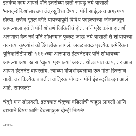
इतकंच काय आपलं पॉर्न इतरांच्या हाती सापडू नये यासाठी
'मायक्रोफिश'सारख्या तंत्रसुविधा देण्यात पॉर्न साईट्सच अग्रगण्य
होत्या. तसेच गूगल वगैरे यायच्यापूर्वी विविध फाइल्सच्या जंजाळातून
आपल्याला हवं ते पॉर्न शोधणं जिकिरीचं होतं. पॉर्न प्रेक्षकांना हाताशी
असणारा वेळ नवं पॉर्न शोधण्यात फुकट जाऊ नये यासाठी ते शोधायच्या
नवनव्या कॢप्त्यांचं कोडिंग होऊ लागलं. जवळजवळ प्रत्येक अमेरिकन
युनिव्हर्सिटीपाशी १९९०च्या आसपास इंटरनेटवर पॉर्न शोधायच्या
आपल्या अशा खास 'खुल्या प्रणाल्या' असत. थोडक्यात काय, तर आज
आपण इंटरनेट वापरतोय, त्याच्या बीजभांडवलाचा एक मोठा हिस्साच
नाही, तर कित्येक बाबतीत तांत्रिक योगदान पॉर्न इंडस्ट्रीकडून आलं
आहे. समजलं!"
चंदूने मान डोलवली. इतक्यात चंदूच्या वडिलांची चाहूल लागली आणि
वाश्याने विषय आणि वेबसाइट्स दोन्ही मिटले!
-००-