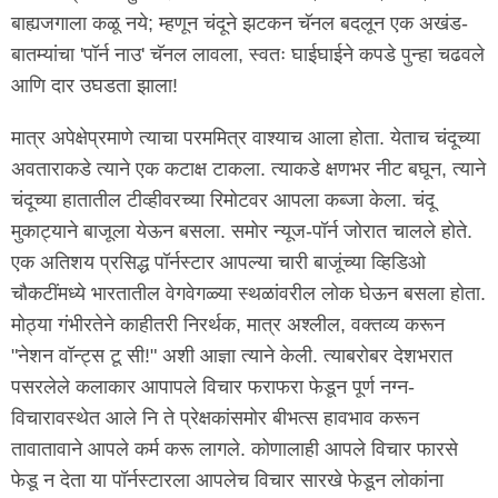
बाह्यजगाला कळू नये; म्हणून चंदूने झटकन चॅनल बदलून एक अखंड-
बातम्यांचा 'पॉर्न नाउ' चॅनल लावला, स्वतः घाईघाईने कपडे पुन्हा चढवले
आणि दार उघडता झाला!
मात्र अपेक्षेप्रमाणे त्याचा परममित्र वाश्याच आला होता. येताच चंदूच्या
अवताराकडे त्याने एक कटाक्ष टाकला. त्याकडे क्षणभर नीट बघून, त्याने
चंदूच्या हातातील टीव्हीवरच्या रिमोटवर आपला कब्जा केला. चंदू
मुकाट्याने बाजूला येऊन बसला. समोर न्यूज-पॉर्न जोरात चालले होते.
एक अतिशय प्रसिद्ध पॉर्नस्टार आपल्या चारी बाजूंच्या व्हिडिओ
चौकटींमध्ये भारतातील वेगवेगळ्या स्थळांवरील लोक घेऊन बसला होता.
मोठ्या गंभीरतेने काहीतरी निरर्थक, मात्र अश्लील, वक्तव्य करून
"नेशन वॉन्ट्स टू सी!" अशी आज्ञा त्याने केली. त्याबरोबर देशभरात
पसरलेले कलाकार आपापले विचार फराफरा फेडून पूर्ण नग्न-
विचारावस्थेत आले नि ते प्रेक्षकांसमोर बीभत्स हावभाव करून
तावातावाने आपले कर्म करू लागले. कोणालाही आपले विचार फारसे
फेडू न देता या पॉर्नस्टारला आपलेच विचार सारखे फेडून लोकांना