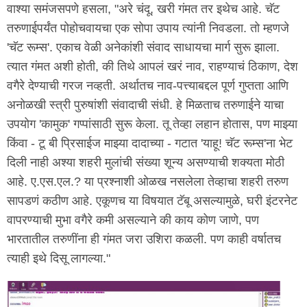
वाश्या समंजसपणे हसला, "अरे चंदू, खरी गंमत तर इथेच आहे. चॅट
तरुणाईपर्यंत पोहोचवायचा एक सोपा उपाय त्यांनी निवडला. तो म्हणजे
'चॅट रूम्स'. एकाच वेळी अनेकांशी संवाद साधायचा मार्ग सुरू झाला.
त्यात गंमत अशी होती, की तिथे आपलं खरं नाव, राहण्याचं ठिकाण, देश
वगैरे देण्याची गरज नव्हती. अर्थातच नाव-पत्त्याबद्दल पूर्ण गुप्तता आणि
अनोळखी स्त्री पुरुषांशी संवादाची संधी. हे मिळताच तरुणाईने याचा
उपयोग 'कामुक' गप्पांसाठी सुरू केला. तू तेव्हा लहान होतास, पण माझ्या
किंवा - टू बी प्रिसाईज माझ्या दादाच्या - गटात 'याहू! चॅट रूम्स'ना भेट
दिली नाही अश्या शहरी मुलांची संख्या शून्य असण्याची शक्यता मोठी
आहे. ए.एस.एल.? या प्रश्नाशी ओळख नसलेला तेव्हाचा शहरी तरुण
सापडणं कठीण आहे. एकूणच या विषयात टॅबू असल्यामुळे, घरी इंटरनेट
वापरण्याची मुभा वगैरे कमी असल्याने की काय कोण जाणे, पण
भारतातील तरुणींना ही गंमत जरा उशिरा कळली. पण काही वर्षातच
त्याही इथे दिसू लागल्या."