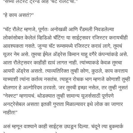
"सध्या लेटेस्ट ट्रेन्ड आहे 'चॅट रौलेट'चा."
"हे काय असतं?"
"चॅट रौलेट म्हणजे, पूर्णतः अनोखळी आणि रँडमली निवडलेल्या
लोकांसोबत केलेलं व्हिडिओ चॅटिंग! या साईट्सवर रजिस्टर करायचीही
आवश्यकता नसते. जुन्या चॅट रूम्समध्ये रजिस्टर करावं लागे, तुमचं
यूजर नेम असे. तुमचा ईमेल अ‍ॅड्रेस किमान याहू वगैरे कंपन्यांकडे असे.
आता रौलेट्सवर काहीही द्यावं लागत नाही. त्यांच्याकडे केवळ तुमचा
आयपी अ‍ॅड्रेस असतो. त्याव्यतिरिक्त तुम्ही कोण, कुठले, काय करताय
याच्याशी त्यांना कर्तव्य नसतंच. त्याहून रोचक भाग म्हणजे कोणाशी तुम्ही
बोलणार हे अल्गोरिदम ठरवतो. जर तुमची इच्छा नसेल, तर तुम्ही नुसतं
"नेक्स्ट" म्हणायचं. थोडक्यात तुम्ही सामान्य यूजर्ससाठी पूर्णपणे
अनट्रेसेबल असता! इतकी गुप्तता मिळाल्यावर इथे लोक का जाणार
नाहीत!"
असं म्हणून वाश्याने काही साईट्स उघडून दिल्या. चंदूने त्या बुकमार्क