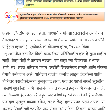
एव्हाना लॅपटॉप उघडला होता. वाश्याने संभोगशास्त्रावरील उत्तमोत्तम
वेबसाइट्स सराइतासारख्या उघडल्या (त्याच, ज्यांना आता आपण पॉर्न
साईट्स म्हणतो.). एकीकडे तो बोलतच होता, "१९८० किंवा
१९९०मधील इंटरनेट किती हलाखीच्या परिस्थितीत होते हे तुला माहीत
नाही. तेव्हा मीही ते वापरत नव्हतो, पण माझा त्या विषयाचा अभ्यास
आहे. तर, तेव्हा अतिशय महाग, कधीही डिस्कनेक्ट होणारे आणि रांगत्या
वेगाचे कनेक्शन असे. अतिशय कठीण 'कमांड-लाइन' इंटरफेस आणि
विचित्र प्रोटोकॉल्सचा बुजबुजाट होता. एक तर आधी सगळं सुरळीत
चालणं मुश्कील; आणि चाललंच तर ते अत्यंत हळू आणि अडकत चाले.
त्या वेळच्या इंटरनेटकडे पाहून जर कोणी म्हटलं असतं की हे भविष्यात
संवादाचे प्रमुख माध्यम बनेल, तर ते तेव्हा हास्यास्पद ठरलं असतं. या
भयंकर स्थितीतही इंटरनेट पाय रोवून उभे राहिलं, टिकलं, वाढलं आणि