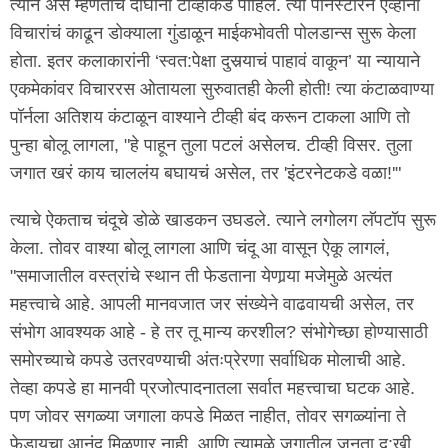
त्याने असं म्हणताच दोघांनी टीव्हीकडे पाहिलं. त्या पॉर्नस्टारने एव्हाना
विचारांचं काढून डोक्याला गुंडाळून माईकभोवती पोलडान्स सुरू केला
होता. इतर कलाकारांनी ‘स्वत:पेक्षा दुसर्‍याचं पाहावं वाकून’ या न्यायाने
एकमेकांवर विचाररस ओतायला सुरुवातही केली होती! त्या कंटाळवाण्या
पॉर्नला अतिशय कंटाळून वाश्याने टीव्ही बंद करून टाकला आणि तो
पुन्हा बोलू लागला, "हे पाहून तुला पटलं असेलच. टीव्ही विसर. तुला
जगात खरं काय चाललंय बघायचं असेल, तर 'इंटरनेटकडे वळा!'"
त्याचे ऐकताच चंदूचे डोळे खाडकन उघडले. त्याने लगोलग लॅपटॉप सुरू
केला. तोवर वाश्या बोलू लागला आणि चंदू आ वासून ऐकू लागलं,
"समाजातील वस्त्रांचे स्थान ती फेडताना येणार्‍या मजेमुळे अत्यंत
महत्त्वाचे आहे. आपली मानवजात जर संख्येने वाढवायची असेल, तर
संभोग आवश्यक आहे - हे तर तू मान्य करशील? संभोगेच्छा होण्यासाठी
समोरच्याचे कपडे उतरवण्याची अंतःप्रेरणा सर्वाधिक मोलाची आहे.
तेव्हा कपडे हा मानवी प्रजोत्पादनातला सर्वात महत्त्वाचा घटक आहे.
पण जोवर सगळ्या जगाला कपडे मिळत नाहीत, तोवर सगळ्यांना ते
फेडायचा आनंद मिळणार नाही. आणि त्यामुळे जगातील जनता दु:खी