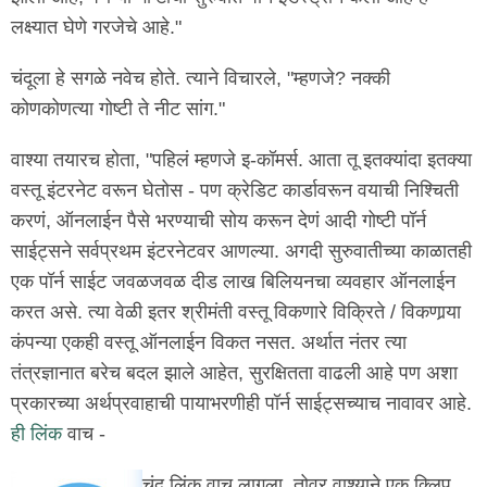
लक्ष्यात घेणे गरजेचे आहे."
चंदूला हे सगळे नवेच होते. त्याने विचारले, "म्हणजे? नक्की
कोणकोणत्या गोष्टी ते नीट सांग."
वाश्या तयारच होता, "पहिलं म्हणजे इ-कॉमर्स. आता तू इतक्यांदा इतक्या
वस्तू इंटरनेट वरून घेतोस - पण क्रेडिट कार्डावरून वयाची निश्चिती
करणं, ऑनलाईन पैसे भरण्याची सोय करून देणं आदी गोष्टी पॉर्न
साईट्सने सर्वप्रथम इंटरनेटवर आणल्या. अगदी सुरुवातीच्या काळातही
एक पॉर्न साईट जवळजवळ दीड लाख बिलियनचा व्यवहार ऑनलाईन
करत असे. त्या वेळी इतर श्रीमंती वस्तू विकणारे विक्रिते / विकणार्‍या
कंपन्या एकही वस्तू ऑनलाईन विकत नसत. अर्थात नंतर त्या
तंत्रज्ञानात बरेच बदल झाले आहेत, सुरक्षितता वाढली आहे पण अशा
प्रकारच्या अर्थप्रवाहाची पायाभरणीही पॉर्न साईट्सच्याच नावावर आहे.
ही लिंक
वाच -
चंदू लिंक वाचू लागला. तोवर वाश्याने एक क्लिप