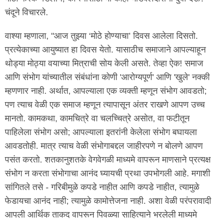
चंदूने विचारले.
वाश्या म्हणाला, "आज तुझ्या ‘मोठे होण्याचा’ दिवस आलेला दिसतो.
प्रत्येकाच्या आयुष्यात हा दिवस येतो. यासाठीच समाजाने आपल्याहून
थोड्या मोठ्या वयाच्या मित्राची सोय केली असते. तेव्हा ऐक! समाज
आणि संभोग यांच्यातील संबंधांना कोणी 'आरोग्यपूर्ण' आणि 'खुले' नक्की
म्हणणार नाही. अर्थात, आपल्याला एक व्यक्ती म्हणून संभोग आवडतो;
पण त्याच वेळी एक समाज म्हणून त्यापासून अंतर राखणे आपण उच्च
मानतो. कामकथा, कामचित्रे वा चलच्चित्रे असोत, वा फटीतून
पाहिलेला संभोग असो; आपल्याला इतरांनी केलेला संभोग बघायला
आवडतोही. मात्र त्याच वेळी संभोगाबद्दल जाहीरपणे न बोलणे आपण
पसंत करतो. शतकानुशतके वेगवेगळी माध्यमे वापरून माणसाने प्रत्यक्ष
संभोग न करता संभोगाचा आनंद घ्यायची प्रथा उपभोगली आहे. मगाशी
सांगितले तसे - गरिबीमुळे कपडे नाहीत आणि कपडे नाहीत, त्यामुळे
फेडायचा आनंद नाही; त्यामुळे कामोत्तेजना नाही. अशा वेळी परंपरावादी
आपली आर्थिक ताकद वापरून पिवळ्या साहित्याने भरलेली माध्यमे