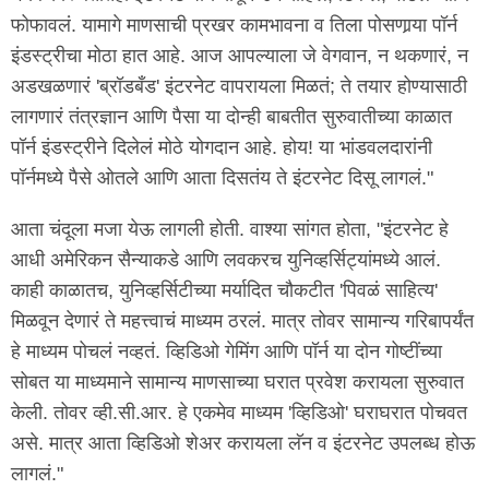
फोफावलं. यामागे माणसाची प्रखर कामभावना व तिला पोसणार्‍या पॉर्न
इंडस्ट्रीचा मोठा हात आहे. आज आपल्याला जे वेगवान, न थकणारं, न
अडखळणारं 'ब्रॉडबँड' इंटरनेट वापरायला मिळतं; ते तयार होण्यासाठी
लागणारं तंत्रज्ञान आणि पैसा या दोन्ही बाबतीत सुरुवातीच्या काळात
पॉर्न इंडस्ट्रीने दिलेलं मोठे योगदान आहे. होय! या भांडवलदारांनी
पॉर्नमध्ये पैसे ओतले आणि आता दिसतंय ते इंटरनेट दिसू लागलं."
आता चंदूला मजा येऊ लागली होती. वाश्या सांगत होता, "इंटरनेट हे
आधी अमेरिकन सैन्याकडे आणि लवकरच युनिव्हर्सिट्यांमध्ये आलं.
काही काळातच, युनिव्हर्सिटीच्या मर्यादित चौकटीत 'पिवळं साहित्य'
मिळवून देणारं ते महत्त्वाचं माध्यम ठरलं. मात्र तोवर सामान्य गरिबापर्यंत
हे माध्यम पोचलं नव्हतं. व्हिडिओ गेमिंग आणि पॉर्न या दोन गोष्टींच्या
सोबत या माध्यमाने सामान्य माणसाच्या घरात प्रवेश करायला सुरुवात
केली. तोवर व्ही.सी.आर. हे एकमेव माध्यम 'व्हिडिओ' घराघरात पोचवत
असे. मात्र आता व्हिडिओ शेअर करायला लॅन व इंटरनेट उपलब्ध होऊ
लागलं."