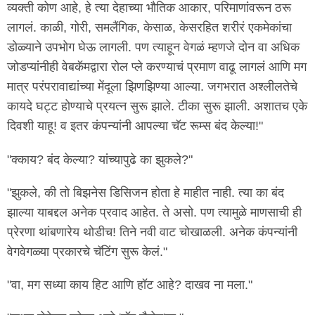
व्यक्ती कोण आहे, हे त्या देहाच्या भौतिक आकार, परिमाणांवरून ठरू
लागलं. काळी, गोरी, समलैंगिक, केसाळ, केसरहित शरीरं एकमेकांचा
डोळ्याने उपभोग घेऊ लागली. पण त्याहून वेगळं म्हणजे दोन वा अधिक
जोडप्यांनीही वेबकॅमद्वारा रोल प्ले करण्याचं प्रमाण वाढू लागलं आणि मग
मात्र परंपरावाद्यांच्या मेंदूला झिणझिण्या आल्या. जगभरात अश्लीलतेचे
कायदे घट्ट होण्याचे प्रयत्न सुरू झाले. टीका सुरू झाली. अशातच एके
दिवशी याहू! व इतर कंपन्यांनी आपल्या चॅट रूम्स बंद केल्या!"
"क्काय? बंद केल्या? यांच्यापुढे का झुकले?"
"झुकले, की तो बिझनेस डिसिजन होता हे माहीत नाही. त्या का बंद
झाल्या याबद्दल अनेक प्रवाद आहेत. ते असो. पण त्यामुळे माणसाची ही
प्रेरणा थांबणारेय थोडीच! तिने नवी वाट चोखाळली. अनेक कंपन्यांनी
वेगवेगळ्या प्रकारचे चॅटिंग सुरू केलं."
"वा, मग सध्या काय हिट आणि हॉट आहे? दाखव ना मला."