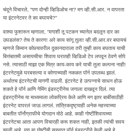
चंदूने विचारले, "पण दोन्ही व्हिडिओच ना? मग व्ही.सी.आर. न वापरता
या इंटरनेटवर ते का बघायचे?"
वाश्या फुशारून म्हणाला, "मगाशी तू पटकन च्यानेल बदलून दार का
उघडलंस? तेच ते कारण! अरे काय सांगू तुला! व्ही.सी.आर.वर बघायचं
म्हणजे किमान कोपर्‍यावरील दुकानदाराला तरी तुम्ही काय बघताय याची
बित्तंबातमी असायचीच! शिवाय घरातही व्हिडिओ टेप लपवून ठेवणे सोपे
नसे. त्यासाठी माझा एक मित्र काय-काय करे याची तुला कल्पना नाही!
इंटरनेटमुळे घरबसल्या व कोणाच्याही नकळत पॉर्न उपलब्ध झालं.
अर्थातच इंटरनेटची मागणी वाढली. इंटरनेट हे उत्पन्नाचे साधन होऊ
शकते हे पॉर्न आणि गेमिंग इंडस्ट्रीनेच जगाला दाखवून दिलं. त्या
इंडस्ट्रीनेच या माध्यमाला लोकप्रिय केले आणि मग इतर बाबींसाठीही
इंटरनेट वापरलं जाऊ लागलं. तांत्रिकदृष्ट्याही अनेक महत्त्वाच्या
बाबतीत पॉर्नोग्राफीचे योगदान मोठे आहे. काही गोष्टींशिवायच्या
इंटरनेटचा आता आपण विचारही करू शकत नाही, इतकी त्यांची सवय
झाली आहे, पण या गोष्टींची सुरुवात पॉर्न इंडस्ट्रीने केली आहे हे