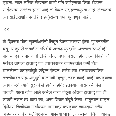
सूचनाः सदर ललित लेखनात काही पॉर्न साईट्सचा किंवा अ‍ॅडल्ट
साईटसचा उल्लेख झाला आहे तो केवळ उदाहरणापुरता आहे. लेखकाचे
त्या साईटसशी कोणतेही (हित)संबंध व/वा गुंतवणूक नाही.
-००-
तो दिवसच मोठा सुवर्णाक्षरांनी लिहून ठेवण्यासारखा होता. पुण्यनगरीत
चंदू भर दुपारी जगातील गरिबीचे अखंड प्रदर्शन असणारा 'फ-टीव्ही'
नावाचा एक समाजवादी टीव्ही चॅनल बघत बसला होता. त्या दिवशी तो
भयंकर तापला होताच; पण त्याचबरोबर जगभरातील कमी होत
चाललेल्या कपड्यांमुळे उद्विग्न होऊन, तसेच त्या अल्पवस्त्रांकित
तरुणींबाबत सह-अनुभूती बाळगावी म्हणून, स्वतःच्याही काही कपड्यांचा
त्याग करणे त्याने सुरू केले होते न होते; इतक्यात दारावरची बेल
वाजली. आता कोण आले असेल याचा चंदूला अंदाज होताच; पण ती
व्यक्ती नसेल तर काय घ्या, असा विचार चंदूने केला. आयुष्याने घालून
दिलेल्या चिंचोळ्या मार्गावरून नाममात्र कपड्यांत चालणार्‍या गरीब
अल्पवस्त्रांकित मुलींबद्दलच्या आपल्या भावना, कळवळा, चिंता, आवड