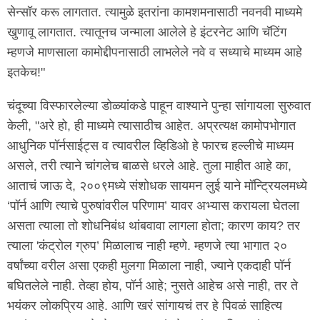
सेन्सॉर करू लागतात. त्यामुळे इतरांना कामशमनासाठी नवनवी माध्यमे
खुणावू लागतात. त्यातूनच जन्माला आलेले हे इंटरनेट आणि चॅटिंग
म्हणजे माणसाला कामोद्दीपनासाठी लाभलेले नवे व सध्याचे माध्यम आहे
इतकेच!"
चंदूच्या विस्फारलेल्या डोळ्यांकडे पाहून वाश्याने पुन्हा सांगायला सुरुवात
केली, "अरे हो, ही माध्यमे त्यासाठीच आहेत. अप्रत्यक्ष कामोपभोगात
आधुनिक पॉर्नसाईट्स व त्यावरील व्हिडिओ हे फारच हल्लीचे माध्यम
असले, तरी त्याने चांगलेच बाळसे धरले आहे. तुला माहीत आहे का,
आताचं जाऊ दे, २००९मध्ये संशोधक सायमन लुई याने मॉन्ट्रियलमध्ये
‘पॉर्न आणि त्याचे पुरुषांवरील परिणाम’ यावर अभ्यास करायला घेतला
असता त्याला तो शोधनिबंध थांबवावा लागला होता; कारण काय? तर
त्याला 'कंट्रोल ग्रुप’ मिळालाच नाही म्हणे. म्हणजे त्या भागात २०
वर्षांच्या वरील असा एकही मुलगा मिळाला नाही, ज्याने एकदाही पॉर्न
बघितलेले नाही. तेव्हा होय, पॉर्न आहे; नुसते आहेच असे नाही, तर ते
भयंकर लोकप्रिय आहे. आणि खरं सांगायचं तर हे पिवळं साहित्य