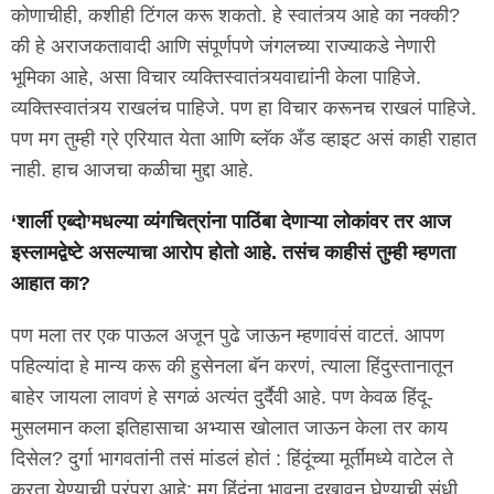
कोणाचीही, कशीही टिंगल करू शकतो. हे स्वातंत्र्य आहे का नक्की?
की हे अराजकतावादी आणि संपूर्णपणे जंगलच्या राज्याकडे नेणारी
भूमिका आहे, असा विचार व्यक्तिस्वातंत्र्यवाद्यांनी केला पाहिजे.
व्यक्तिस्वातंत्र्य राखलंच पाहिजे. पण हा विचार करूनच राखलं पाहिजे.
पण मग तुम्ही ग्रे एरियात येता आणि ब्लॅक अँड व्हाइट असं काही राहात
नाही. हाच आजचा कळीचा मुद्दा आहे.
‘शार्ली एब्दो’मधल्या व्यंगचित्रांना पाठिंबा देणाऱ्या लोकांवर तर आज
इस्लामद्वेष्टे असल्याचा आरोप होतो आहे. तसंच काहीसं तुम्ही म्हणता
आहात का?
पण मला तर एक पाऊल अजून पुढे जाऊन म्हणावंसं वाटतं. आपण
पहिल्यांदा हे मान्य करू की हुसेनला बॅन करणं, त्याला हिंदुस्तानातून
बाहेर जायला लावणं हे सगळं अत्यंत दुर्दैवी आहे. पण केवळ हिंदू-
मुसलमान कला इतिहासाचा अभ्यास खोलात जाऊन केला तर काय
दिसेल? दुर्गा भागवतांनी तसं मांडलं होतं : हिंदूंच्या मूर्तींमध्ये वाटेल ते
करता येण्याची परंपरा आहे; मग हिंदूंना भावना दुखावून घेण्याची संधी