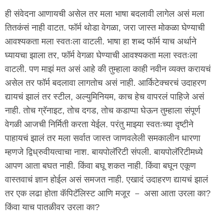
ही संवेदना आणायची असेल तर मला भाषा बदलावी लागेल असं मला
तितकंसं नाही वाटत. फॉर्म थोडा वेगळा, जरा जास्त मोकळा घेण्याची
आवश्यकता मला स्वतःला वाटली. भाषा हा शब्द फॉर्म याच अर्थाने
घ्यायचा झाला तर, फॉर्म वेगळा घेण्याची आवश्यकता मला स्वतःला
वाटली. पण माझं मत असं आहे की तुम्हाला काही नवीन व्यक्त करायचं
असेल तर फॉर्म बदलावा लागतोच असं नाही. आर्किटेक्चरचं उदाहरण
द्यायचं झालं तर स्टील, अल्युमिनियम, काच हेच वापरलं पाहिजे असं
नाही. तोच ग्रॅनाइट, तोच दगड, तोच कडाप्पा घेऊन तुम्हाला संपूर्ण
वेगळी आजची निर्मिती करता येईल. परंतु माझ्या स्वतःच्या दृष्टीने
पाहायचं झालं तर मला सर्वात जास्त जाणवलेली समकालीन धारणा
म्हणजे द्विध्रुवीयत्वाचा नाश. बायपोलॅरिटी संपली. बायपोलॅरिटीमध्ये
आपण आता बघत नाही. किंवा बघू शकत नाही. किंवा बघून एकूण
वास्तवाचं ज्ञान होईल असं समजत नाही. एखादं उदाहरण द्यायचं झालं
तर एक लढा होता कॅपिटॅलिस्ट आणि मजूर － असा आता उरला का?
किंवा याच पातळीवर उरला का?