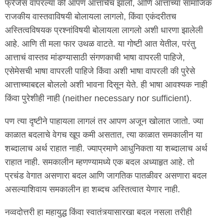
फ्रेजेस वापरल्या की आपण आत्ताचेच झालो, आणि आत्ताच्या सामाजिक
राजकीय वास्तवाविषयी बोलायला लागलो, किंवा एकंदरीतच
अस्तित्वविषयक प्रश्नांविषयी बोलायला लागलो अशी धारणा झालेली
आहे. आणि ती मला फार उथळ वाटते. या गोष्टी आत येतील, परंतु
आत्ताचं वास्तव मांडण्यासाठी संगणकाची भाषा वापरली पाहिजे,
एसेमेसची भाषा वापरली पाहिजे किंवा अशी भाषा वापरली की पुरेसे
आत्ताच्याबद्दल बोललो अशी भावना दिसून येते. ही भाषा आवश्यक नाही
किंवा पुरेशीही नाही (neither necessary nor sufficient).
पण त्या दृष्टीने पाहायला लागलं तर आपण अजून खोलात जातो. ज्या
काळात बदलाचे वेगच खूप कमी असतात, त्या काळात समकालीन या
शब्दालाच अर्थ राहात नाही. ज्याप्रमाणे आधुनिकता या शब्दालाच अर्थ
राहात नाही. समकालीन म्हणण्यामध्ये एक बदल अध्याहृत आहे. तो
प्रचंड वेगात असणारा बदल आणि जागतिक पातळीवर असणारा बदल
असल्याशिवाय समकालीन हा शब्दच अस्तित्वात येणार नाही.
नव्वदोत्तरी हा महायुद्ध किंवा स्वातंत्र्यासारखा बदल नसला तरीही