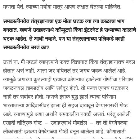
म्हणता येतं. त्याच्या मर्यादा मात्र आपण लक्षात घेतल्या पाहिजेत.
समकालीनतेत तंत्रज्ञानाचा एक मोठा घटक त्या त्या काळाचा भाग
बनतात. म्हणजे उदाहरणार्थ कॉंप्युटर्स किंवा इंटरनेट हे सध्याच्या काळाचे
घटक आहेत. ते आधी नव्हते. पण या तंत्रज्ञानाच्या पलिकडे काही
समकालीनतेत उरतं का?
उरतं ना. मी म्हटलं त्याप्रमाणे फक्त विज्ञानात किंवा तंत्रज्ञानातच बदल
होतात असं नाही. आत्ता जर बघितलं तर जगच जवळ आलेलं आहे,
त्यामुळे जगाच्या कुठल्याही एखाद्या कोपऱ्यात झालेल्या गोष्टींचा परिणाम
जवळजवळ ताबडतोब आणि सर्वदूर होतो. तो फक्त एकाच घटकावर
नाही तर सर्वांवर होतो. म्हणजे इराक युद्ध झालं त्याचा परिणाम
भारतातल्या आदिवासींवर झाला ही सहज दाखवून देण्यासारखी गोष्ट
आहे. त्याच्यामुळे अशा अर्थाने समकालीन नक्की असतं. परंतु आलेली
एखादी तांत्रिक गोष्ट － उदाहरणार्थ मोबाईल － तर तो वेगवेगळ्या
लोकांसाठी इतक्या वेगवेगळ्या गोष्टी बनून आलेला आहे. कोणासाठी