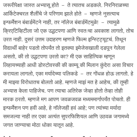
जरूरीपेक्षा जास्त अभ्यासू होते － ते त्यातच अडकले. निरनिराळच्या
आर्किटेक्चरल शैलींचे जे परिणाम झाले होते － म्हणजे नुसत्याच
इन्फर्मेशन बंबार्डमेंटने नाही, तर नॉलेज बंबार्डमेंटमुळे! － त्यामुळे
क्रिएटिव्हिटीला जो एक उद्धटपणा आणि स्वतःचा अवकाश लागतो, तोच
उरत नाही. दुसरं उत्तम उदाहरण म्हणजे फिल्म इन्स्टिट्यूटचं. तिथून
विद्यार्थी बाहेर पडतो तोपर्यंत तो इतक्या इमेजेसखाली दडपून गेलेला
असतो, की तो उद्धटपणा उरतो का? मी एक साहित्यिक म्हणून
लिहायच्याही आधी डोस्टोवस्की की काम्यू की मिलान कुंदेरा असा विचार
करायला लागलो, एका मर्यादेच्या पलिकडे － तर गोंधळ होऊ लागतो. हे
मी माझ्या विरोधातच बोलतो आहे. म्हणजे माझं मत हे आहेच, की तुम्ही
अभ्यास केला पाहिजेच. पण त्याचा अतिरेक जेव्हा होतो तेव्हा तोही
मारक ठरतो. म्हणजे मग आपण जवळजवळ मध्यममार्गापर्यंत पोचतो. ही
इन्फर्मेशन पण हवी आहे, हे नॉलेजही हवं आहे; पण त्यांच्या मर्यादा
समजल्या नाही तर एका अत्यंत सुपरफिशियल आणि उठवळ जगामध्ये
जगत जाण्याचा मोठा धोका यातून आहे.