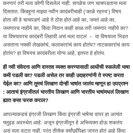
करणारं तरी मला कोणी दिसलेलं नाही. सगळेच जण चाचपडताना मला
दिसतात. किंबहुना माझ्या नवीन कादंबरीचाही (‘काळे रहस्य’) विषय
होता की हे चाचपडणं आहे ते ठोस होतं आहे का, जमतं आहे का,
जमणारच नाहीये का, किंवा निदान काही काळ तरी जमणार नाहीये का?
या विषयावरच कादंबरी लिहावी असं मला वाटलं － या विषयाला भिडत
असताना नक्की लेखकांचं, कलाकारांचं काय होतंय? नाटककारांचं काय
होतंय? हा विषयच कादंबरीला योग्य आहे, इतपत हे होतंय.
ही नवी संवेदना आणि वास्तव व्यक्त करण्यासाठी आधीची रुळलेली भाषा
कमी पडली का? पडली असेल तर काही उदाहरणांनी ते स्पष्ट करता
येईल का? आणि तुमचं लिखाण दोन्ही भाषांत जातंय म्हणून हा उपप्रश्न
: आताचं इंग्रजीतलं भारतीय लिखाण आणि भारतीय भाषांमधलं लिखाण
ह्यात कसा फरक कराल?
आपल्याकडचं इंग्रजी लिखाण किंवा इंग्रजी भाषेचा वापर हा अत्यंत
फ्लुइड अवस्थेत आहे. अजून इंग्रजीतून हे अभिव्यक्त होऊ शकतंय
असं मला वाटत नाही. परंतु तीसेक वर्षांपूर्वीपेक्षा जास्त होतं आहे किंवा