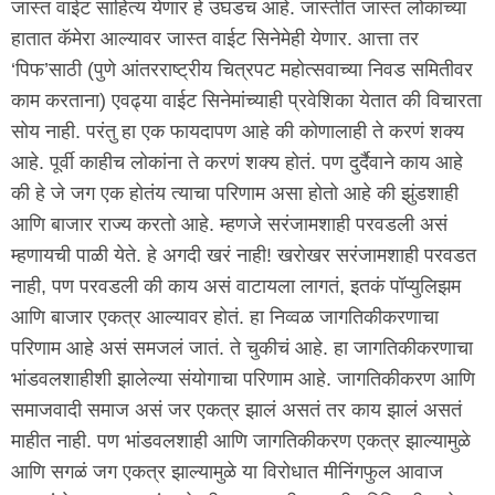
जास्त वाईट साहित्य येणार हे उघडच आहे. जास्तीत जास्त लोकांच्या
हातात कॅमेरा आल्यावर जास्त वाईट सिनेमेही येणार. आत्ता तर
‘पिफ’साठी (पुणे आंतरराष्ट्रीय चित्रपट महोत्सवाच्या निवड समितीवर
काम करताना) एवढ्या वाईट सिनेमांच्याही प्रवेशिका येतात की विचारता
सोय नाही. परंतु हा एक फायदापण आहे की कोणालाही ते करणं शक्य
आहे. पूर्वी काहीच लोकांना ते करणं शक्य होतं. पण दुर्दैवाने काय आहे
की हे जे जग एक होतंय त्याचा परिणाम असा होतो आहे की झुंडशाही
आणि बाजार राज्य करतो आहे. म्हणजे सरंजामशाही परवडली असं
म्हणायची पाळी येते. हे अगदी खरं नाही! खरोखर सरंजामशाही परवडत
नाही, पण परवडली की काय असं वाटायला लागतं, इतकं पॉप्युलिझम
आणि बाजार एकत्र आल्यावर होतं. हा निव्वळ जागतिकीकरणाचा
परिणाम आहे असं समजलं जातं. ते चुकीचं आहे. हा जागतिकीकरणाचा
भांडवलशाहीशी झालेल्या संयोगाचा परिणाम आहे. जागतिकीकरण आणि
समाजवादी समाज असं जर एकत्र झालं असतं तर काय झालं असतं
माहीत नाही. पण भांडवलशाही आणि जागतिकीकरण एकत्र झाल्यामुळे
आणि सगळं जग एकत्र झाल्यामुळे या विरोधात मीनिंगफुल आवाज