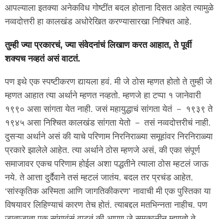
आपल्याला इतक्या अनेकविध गोष्टींत बदल होताना दिसत आहेत त्यामुळे
नव्वदोत्तरी हा कालखंड अधोरेखित करण्यासारखा निश्चित आहे.
तुम्ही ज्या प्रकारचं, ज्या संवेदनांचं लिखाण करत आहात, ते पूर्वी
शक्यच नव्हतं असं वाटतं.
पण इथे एक स्पष्टीकरण द्यायला हवं. मी जे ठोस म्हणत होतो ते तुम्ही जे
म्हणत आहात त्या अर्थाने म्हणत नव्हतो. म्हणजे हा टप्पा १ जानेवारी
१९९० असा सांगता येत नाही. जसं महायुद्धाचं सांगता येतं － १९३९ ते
१९४५ असा निश्चित कालखंड सांगता येतो － तसं नव्वदोत्तरीचं नाही.
दुसऱ्या अर्थाने असं की याचे परिणाम निरनिराळ्या समूहांवर निरनिराळ्या
प्रकारे झालेले आहेत. त्या अर्थाने ठोस म्हणजे असं, की एका संपूर्ण
समाजावर एकच परिणाम होईल अशा पद्धतीने त्याला ठोस म्हटलं जाऊ
नये. ते आत्ता दुर्दैवाने तसं म्हटलं जातंय. बदल तर प्रचंड आहेत.
‘सांस्कृतिक अस्मिता आणि जागतिकीकरण’ नावाची मी एक पुस्तिका या
विषयावर लिहिण्याचं कारण तेच होतं. त्याबद्दल मतभिन्नता नाहीच. पण
जाताजाता एक सांगावंसं वाटतं की आपण जे समकालीन म्हणतो ते