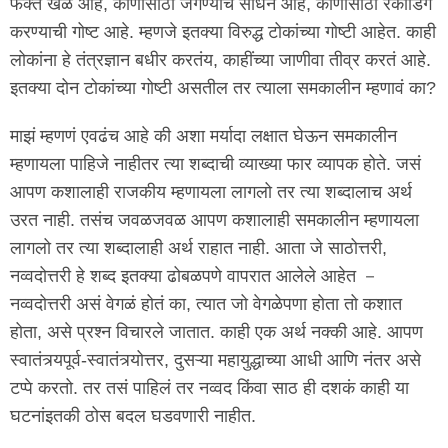
फक्त खेळ आहे, कोणासाठी जगण्याचं साधन आहे, कोणासाठी रेकॉर्डिंग
करण्याची गोष्ट आहे. म्हणजे इतक्या विरुद्ध टोकांच्या गोष्टी आहेत. काही
लोकांना हे तंत्रज्ञान बधीर करतंय, काहींच्या जाणीवा तीव्र करतं आहे.
इतक्या दोन टोकांच्या गोष्टी असतील तर त्याला समकालीन म्हणावं का?
माझं म्हणणं एवढंच आहे की अशा मर्यादा लक्षात घेऊन समकालीन
म्हणायला पाहिजे नाहीतर त्या शब्दाची व्याख्या फार व्यापक होते. जसं
आपण कशालाही राजकीय म्हणायला लागलो तर त्या शब्दालाच अर्थ
उरत नाही. तसंच जवळजवळ आपण कशालाही समकालीन म्हणायला
लागलो तर त्या शब्दालाही अर्थ राहात नाही. आता जे साठोत्तरी,
नव्वदोत्तरी हे शब्द इतक्या ढोबळपणे वापरात आलेले आहेत －
नव्वदोत्तरी असं वेगळं होतं का, त्यात जो वेगळेपणा होता तो कशात
होता, असे प्रश्न विचारले जातात. काही एक अर्थ नक्की आहे. आपण
स्वातंत्र्यपूर्व-स्वातंत्र्योत्तर, दुसऱ्या महायुद्धाच्या आधी आणि नंतर असे
टप्पे करतो. तर तसं पाहिलं तर नव्वद किंवा साठ ही दशकं काही या
घटनांइतकी ठोस बदल घडवणारी नाहीत.