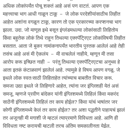
अधिक लोकांपर्यंत पोचू शकतं आहे असं पण वाटतं. आपण एक
महत्त्वाचा भाग आधी गाळून टाकू － जे लोक परदेशीयांसाठीच लिहीत
आहेत अशांना वगळून टाकू, कारण तो एक प्रकारच्या करप्शनचा भाग
झाला. उदा. जो माणूस इथे बसून इंग्लंडमधल्या लोकांसाठी लिहितोय
किंवा बहुतेक लोकं तिथे राहून तिथल्या एक्स्पॅट्रिएट लोकांविषयी लिहीत
बसतात. आता जे बुकर नामांकनापर्यंत भारतीय पुस्तक आलेलं आहे तेही
तसंच आहे असं मी ऐकलंय － मी वाचलेलं नाहीये, म्हणून मी तसा
आरोप करू इच्छित नाही － परंतु तिथल्या एक्स्पॅट्रिएटचा अनुभव हे
आता इतकं कंटाळवाणं झालेलं आहे. त्यामुळे हे विषय आपण वगळू. जे
इथले लोक स्वतःसाठी लिहिताहेत त्यांच्याच बाबतीत विचार करू.
समजा उद्या इथले जे लिहिणारे आहेत, त्यांना जर इंग्लिशही येतं असं
समजू. म्हणजे प्रवीण बांदेकर यांनी इंग्लिशमध्ये लिहिलं किंवा मकरंद
साठेंनी इंग्लिशमध्ये लिहिलं तर काय होईल? किंवा यांचं भाषांतर जर
कोणी इंग्लिशमध्ये केलं तर काय होईल? तर अशा पद्धतीने पाहायचं झालं
तर अजूनही मी मगाशी जे म्हटलं त्याप्रमाणे विविधता आहे. आणि ही
विविधता नष्ट करायची म्हटली तरच अंतिम समकालीनता येईल.