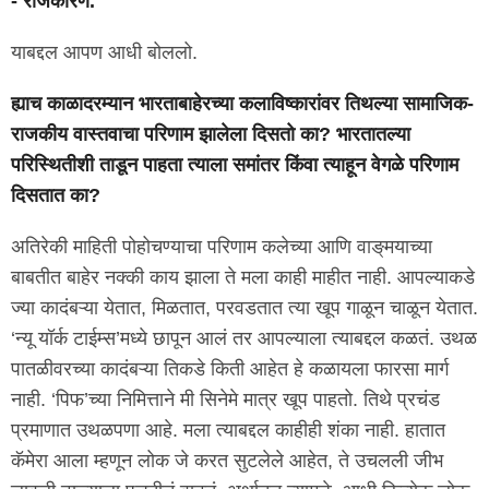
- राजकारण.
याबद्दल आपण आधी बोललो.
ह्याच काळादरम्यान भारताबाहेरच्या कलाविष्कारांवर तिथल्या सामाजिक-
राजकीय वास्तवाचा परिणाम झालेला दिसतो का? भारतातल्या
परिस्थितीशी ताडून पाहता त्याला समांतर किंवा त्याहून वेगळे परिणाम
दिसतात का?
अतिरेकी माहिती पोहोचण्याचा परिणाम कलेच्या आणि वाङ्‌मयाच्या
बाबतीत बाहेर नक्की काय झाला ते मला काही माहीत नाही. आपल्याकडे
ज्या कादंबऱ्या येतात, मिळतात, परवडतात त्या खूप गाळून चाळून येतात.
‘न्यू यॉर्क टाईम्स’मध्ये छापून आलं तर आपल्याला त्याबद्दल कळतं. उथळ
पातळीवरच्या कादंबऱ्या तिकडे किती आहेत हे कळायला फारसा मार्ग
नाही. ‘पिफ’च्या निमित्ताने मी सिनेमे मात्र खूप पाहतो. तिथे प्रचंड
प्रमाणात उथळपणा आहे. मला त्याबद्दल काहीही शंका नाही. हातात
कॅमेरा आला म्हणून लोक जे करत सुटलेले आहेत, ते उचलली जीभ