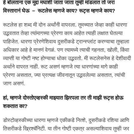
हे बोलताना एक मुद्दा मघाशी जाता जाता तुम्ही मांडलात तो जरा
विस्तारानं घेऊ － रूटलेस म्हणजे काय? रूट्स म्हणजे काय?
रूटलेस हा शब्द मी दोन अर्थांनी वापरला. तुमच्यात जेव्हा काही धारणा
उद्भवतात तेव्हा त्यांमागच्या प्रेरणा काय आहेत त्याही लक्षात घेतल्या
पाहिजेत. धारणा प्रेरणेशिवाय दुसरीकडे ट्रान्स्प्लांट करण्याचा तुम्हाला
अधिकार आहे हे मानणं वेगळं. पण त्यामध्ये त्याची गहनता, खोली, किंवा
व्याप्ती या गोष्टी नष्ट होण्याचा धोका उद्भवतो. मी रूटलेसनेस हे देशीवादी
अर्थाने वापरत नाही. रूट असणं म्हणजे त्या धारणांच्या मागे काही
प्रेरणा असतात, ज्या प्रत्यक्ष जीवनातून उद्भवलेल्या असतात, त्यांची
जाण असणं.
हां, म्हणजे दोस्तोएव्हस्की माझ्यात झिरपला तर ती माझी रूट्स होऊ
शकतात का?
डोस्टोव्हस्कीच्या धारणा म्हणजे एकीकडे नित्शे, दुसरीकडे रशिया आणि
तिसरीकडे ख्रिश्चॅनिटी. या तीन गोष्टी एकत्र असल्याशिवाय तुम्ही जर