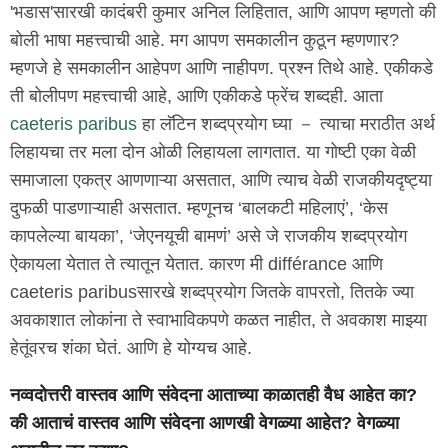
'भडास'सारखी कादंबरी कुमार अनिल लिहितात, आणि आपण म्हणतो की
बोली भाषा महत्त्वाची आहे. मग आपण समकालीन कुठून म्हणणार?
म्हणजे हे समकालीन आहेपण आणि नाहीपण. प्रश्न तिथे आहे. एकीकडे
ती बोलीपण महत्त्वाची आहे, आणि एकीकडे फ्रेंच शब्दही. आता
caeteris paribus
हा लॅटिन शब्दप्रयोग घ्या － त्याचा मराठीत अर्थ
लिहायचा तर मला दोन ओळी लिहायला लागतात. या गोष्टी एका वेळी
समाजाला एकत्र आणणाऱ्या असतात, आणि त्याच वेळी राजकीयदृष्ट्या
दुफळी पाडणाऱ्याही असतात. म्हणूनच ‘बालकटी महिलाएं’, ‘केस
कापलेल्या बायका’, ‘जेएनयूची बामणं’ असे जे राजकीय शब्दप्रयोग
ऐकायला येतात ते त्यातून येतात. कारण मी différance आणि
caeteris paribusसारखे शब्दप्रयोग जितके वापरतो, तितके ज्या
अवकाशात लोकांना ते स्वाभाविकपणे कळत नाहीत, ते अवकाश माझ्या
हेतूंवरच शंका घेतं. आणि हे योग्यच आहे.
नव्वदोत्तरी वास्तव आणि संवेदना आताच्या काळातही वैध आहेत का?
की आताचं वास्तव आणि संवेदना आणखी वेगळ्या आहेत? वेगळ्या