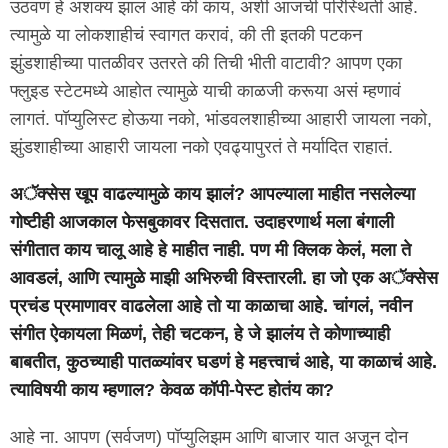
उठवणं हे अशक्य झालं आहे की काय, अशी आजची परिस्थिती आहे.
त्यामुळे या लोकशाहीचं स्वागत करावं, की ती इतकी पटकन
झुंडशाहीच्या पातळीवर उतरते की तिची भीती वाटावी? आपण एका
फ्लुइड स्टेटमध्ये आहोत त्यामुळे याची काळजी करूया असं म्हणावं
लागतं. पॉप्युलिस्ट होऊया नको, भांडवलशाहीच्या आहारी जायला नको,
झुंडशाहीच्या आहारी जायला नको एवढ्यापुरतं ते मर्यादित राहातं.
अॅक्सेस खूप वाढल्यामुळे काय झालं? आपल्याला माहीत नसलेल्या
गोष्टीही आजकाल फेसबुकावर दिसतात. उदाहरणार्थ मला बंगाली
संगीतात काय चालू आहे हे माहीत नाही. पण मी क्लिक केलं, मला ते
आवडलं, आणि त्यामुळे माझी अभिरुची विस्तारली. हा जो एक अॅक्सेस
प्रचंड प्रमाणावर वाढलेला आहे तो या काळाचा आहे. चांगलं, नवीन
संगीत ऐकायला मिळणं, तेही चटकन, हे जे झालंय ते कोणाच्याही
बाबतीत, कुठच्याही पातळ्यांवर घडणं हे महत्त्वाचं आहे, या काळाचं आहे.
त्याविषयी काय म्हणाल? केवळ कॉपी-पेस्ट होतंय का?
आहे ना. आपण (सर्वजण) पॉप्युलिझम आणि बाजार यात अजून दोन