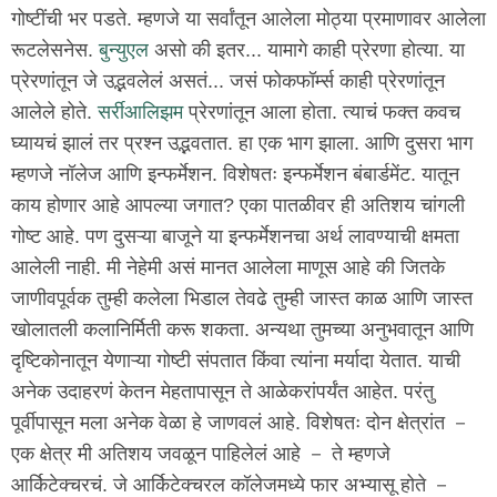
गोष्टींची भर पडते. म्हणजे या सर्वांतून आलेला मोठ्या प्रमाणावर आलेला
रूटलेसनेस.
बुन्युएल
असो की इतर... यामागे काही प्रेरणा होत्या. या
प्रेरणांतून जे उद्भवलेलं असतं... जसं फोकफॉर्म्स काही प्रेरणांतून
आलेले होते.
सर्रीआलिझम
प्रेरणांतून आला होता. त्याचं फक्त कवच
घ्यायचं झालं तर प्रश्न उद्भवतात. हा एक भाग झाला. आणि दुसरा भाग
म्हणजे नॉलेज आणि इन्फर्मेशन. विशेषतः इन्फर्मेशन बंबार्डमेंट. यातून
काय होणार आहे आपल्या जगात? एका पातळीवर ही अतिशय चांगली
गोष्ट आहे. पण दुसऱ्या बाजूने या इन्फर्मेशनचा अर्थ लावण्याची क्षमता
आलेली नाही. मी नेहेमी असं मानत आलेला माणूस आहे की जितके
जाणीवपूर्वक तुम्ही कलेला भिडाल तेवढे तुम्ही जास्त काळ आणि जास्त
खोलातली कलानिर्मिती करू शकता. अन्यथा तुमच्या अनुभवातून आणि
दृष्टिकोनातून येणाऱ्या गोष्टी संपतात किंवा त्यांना मर्यादा येतात. याची
अनेक उदाहरणं केतन मेहतापासून ते आळेकरांपर्यंत आहेत. परंतु
पूर्वीपासून मला अनेक वेळा हे जाणवलं आहे. विशेषतः दोन क्षेत्रांत －
एक क्षेत्र मी अतिशय जवळून पाहिलेलं आहे － ते म्हणजे
आर्किटेक्चरचं. जे आर्किटेक्चरल कॉलेजमध्ये फार अभ्यासू होते －