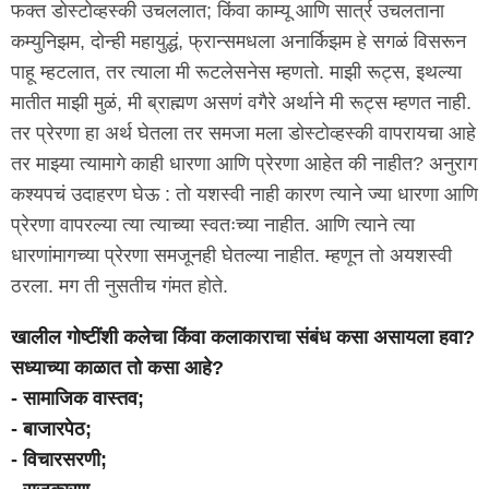
फक्त डोस्टोव्हस्की उचललात; किंवा काम्यू आणि सार्त्र उचलताना
कम्युनिझम, दोन्ही महायुद्धं, फ्रान्समधला अनार्किझम हे सगळं विसरून
पाहू म्हटलात, तर त्याला मी रूटलेसनेस म्हणतो. माझी रूट्स, इथल्या
मातीत माझी मुळं, मी ब्राह्मण असणं वगैरे अर्थाने मी रूट्स म्हणत नाही.
तर प्रेरणा हा अर्थ घेतला तर समजा मला डोस्टोव्हस्की वापरायचा आहे
तर माझ्या त्यामागे काही धारणा आणि प्रेरणा आहेत की नाहीत? अनुराग
कश्यपचं उदाहरण घेऊ : तो यशस्वी नाही कारण त्याने ज्या धारणा आणि
प्रेरणा वापरल्या त्या त्याच्या स्वतःच्या नाहीत. आणि त्याने त्या
धारणांमागच्या प्रेरणा समजूनही घेतल्या नाहीत. म्हणून तो अयशस्वी
ठरला. मग ती नुसतीच गंमत होते.
खालील गोष्टींशी कलेचा किंवा कलाकाराचा संबंध कसा असायला हवा?
सध्याच्या काळात तो कसा आहे?
- सामाजिक वास्तव;
- बाजारपेठ;
- विचारसरणी;