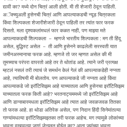
द्यावी का? मध्ये दोन चित्रं आली होती. मी ती शेजारी ठेवून पाहिली.
अॅक्च्युअली हुसेनची चित्रं आणि आपल्याकडची न्यूड चित्रकला
किंवा शिल्पकला शेजारीशेजारी ठेवून पाहिली तर त्यांत फार फरक
दिसतो. मला दृश्यकलांमधलं फार कळत नाही, पण माझ्या मते
आपल्याकडची शिल्पकला － म्हणजे भारतीय शिल्पकला : मग ती हिंदू
असेल, बुद्धिस्ट असेल － ती आणि हुसेनने काढलेली सरस्वती यात
जमीनअस्मानाचा फरक आहे. म्हणजे तो जर म्हणत असेल की मी
तुमच्याच परंपरा वापरतो आहे तर ते थोतांड आहे. त्याने जरी प्रत्यक्ष
म्हटलं नसलं तरी त्याचं जे समर्थन केलं गेलं की आपल्याकडेही नग्नता
आहे, त्याविषयी मी बोलतोय. पण आपल्याकडे जी नग्नता आहे किंवा
आपल्याकडे जो इरॉटिसिझम आहे याच्यातला आणि हुसेनचा इरॉटिसिझम
याच्यातला फरक किती आहे? भरतनाट्यममध्ये जो इरॉटिसिझम आहे
आणि डान्सबारमधला इरॉटिसिझम आहे त्यात आहे जवळजवळ तितका
तो फरक आहे. हा थोडा अतिरेक असेल, पण निदान हिंदी सिनेमांतल्या
गाण्यांमधल्या इरॉटिसिझमइतका तरी फरक आहेच. मग त्यामुळे लोकांच्या
भावना दुखावल्या जाणं जेन्युइन होईल का? आता ज्यांच्या भावना