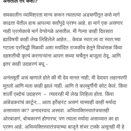
असतील तर कशा?
समकालीन व्यामिश्रता मान्य करून त्यातल्या अडचणींतून कसे मार्ग
काढता येतील हाच आपल्या सर्वांपुढे प्रश्न आहे. हा मार्ग एक असणार
नाही प्रत्येकाचे मार्ग वेगवेगळे असतील. मी गेल्या काही दिवसात
ह्याविषयी काही लेख लिहिलेले आहेत... केवळ स्वत:ला वा स्वत:च्या
गटाला प्रसिद्धी मिळावी अशा मर्यादित राजकीय हेतूने विध्वंसक किंवा
दहशतीची कृत्यं करणाऱ्यांना आपण सध्या चर्चेतून बाजूला ठेवू. आणि
इतर काही उदाहरणं बघू -
अनंतमूर्ती असं म्हणाले होते की मी देव मानत नाही, मी देवावर लहानपणी
मुतलो आणि मला काही झालं नाही. आणि ते कलबुर्गींनी कोट केलं. किंवा
शार्ली एब्दोचं उदाहरण － त्यावरही मी लेख लिहिला होता. किंवा
आंबेडकरांचं कार्टून... आता इर्रेव्हरंट असणं याच्याही काही मर्यादा
असाव्यात का? अनादरवाद असावा. अभिव्यक्तिस्वातंत्र्यातही
ओरबाडणं, बोचकारणं होणारच; पण त्याला मर्यादा असाव्यात का हा
प्रश्न आहे. अभिव्यक्तिस्वातंत्र्याच्या बाजूने शंभर टक्के असूनही मी हे