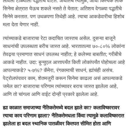
लावली टाळ्याला पद्धतीचं वाटतं. अर्थातच त्यामुळे, आधी कित्येक लोक
सिनेमा क्षेत्रात येऊच शकले नसते ते येतात; अतिशय वेगळ्या पद्धतीचे
सिनेमे करतात. पण उथळपणा तिथेही आहे. त्याचा आकडेवारीचा हिशोब
मला देता येणार नाही.
त्यांच्याकडे बाजाराचा रेटा कदाचित जास्तच असेल. दुसऱ्या बाजूने
साधनांची उपलब्धता बरीच जास्त आहे. भारतातल्या ७०-८०% लोकांना
तेवढ्या प्रमाणात साधनं उपलब्ध नाहीत; हे कलेच्या बाबतीत; गरीबीचे
आकडे नाहीत. उदा: बुन्युएल आत्तापर्यंत किती लोकांपर्यंत पोहोचला आहे
आपल्याकडे? ५-७%? कॅमेरा, रंगकामाची साधनं, ह्यांचंही असंच.
पेट्रोलपंपावर काम, शेतमजुरी करून सिनेमा काढला असं आपल्याकडे
जमेल का? बाजाराचा परिणाम त्यांच्यावर बराच जास्त झालेला आहे,
आणि तो चांगला आणि वाईट दोन्ही प्रकारे झालेला आहे.
ह्या काळात समाजाच्या नैतिकतेमध्ये बदल झाले का? कलाविष्कारावर
त्याचा काय परिणाम झाला? नैतिकतेमधला किंवा त्यामुळे कलाविष्कारात
झालेला हा बदल स्थानिक पातळीवर कितपत सीमित होता आणि