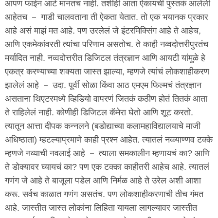
आपण फाईन आर्ट मानतच नाही. तशीही आता ऐकायची पुस्तकं आलेली
आहेतच － गाडी चालवताना ती ऐकता येतात. तो एक भयानक प्रकार
आहे असं माझं मत आहे. पण उरलेलं जे इंटरमिक्सिंग आहे ते आहेच,
आणि एकमेकांवरती त्यांचा परिणाम असतोच. ते काही नव्वदोत्तरीपुरतंच
मर्यादित नाही. नव्वदोत्तरीत डिजिटल तंत्रज्ञान आणि आयटी यांमुळे हे
एकत्र करण्याच्या शक्यता जास्त झाल्या, म्हणजे त्यांचं लोकशाहीकरण
झालेलं आहे － उदा. पूर्वी सोळा किंवा आठ एमएम फिल्मचं तंत्रज्ञान
असताना थिएटरमध्ये व्हिडियो वापरणं जितकं कठीण होतं तितकं आता
ते राहिलेलं नाही. कोणीही डिजिटल कॅमेरा घेतो आणि शूट करतो.
त्यातून आत्ता दीपक कन्नलने (बडोद्याच्या कलामहाविद्यालयाचे माजी
अधिष्ठाता) म्हटल्याप्रमाणे काही प्रश्न आहेत. त्यातलं नव्व्याण्णव टक्के
म्हणजे नव्याची नवलाई आहे － त्याला समकालीन म्हणायचं का? आणि
ते डोक्यावर घ्यायचं का? पण एक टक्का काहीतरी आहेच आहे. त्यातलं
गणंग जे आहे ते बाजूला पडेल आणि निर्मळ आहे ते उरेल अशी आशा
करू. सर्वच काळात गणंग असतंच. पण लोकशाहीकरणाची तीच गंमत
आहे. जास्तीत जास्त लोकांना लिहिता यायला लागल्यावर जास्तीत