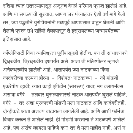
रशिया त्यात उतरल्यापासून अजूनच वेगळं परिमाण प्राप्त झालेलं आहे.
आणि या सगळ्याची सुरुवात, आपण जर पंच्याहत्तर ऐशी वर्षं मागे गेलो
तर, ज्या पद्धतीने युरोपियनांनी मध्यपूर्व आपापसात वाटून घेतली आणि
तेलाचे प्रश्न उभे राहिले तेव्हापासून ते इस्रायलच्या जन्मापर्यंतच्या
इतिहासात आहे.
कॉंप्लेक्सिटी किंवा व्यामिश्रता पूर्वीपासूनही होतीच. पण ती साधारणपणे
द्विध्रुवीय, त्रिध्रुवीय इथपर्यंत असे. आता ती मल्टिपोलर म्हणजे
अनेकध्रुवीय झालेली आहे. आतापर्यंत ज्या नाटकाच्या किंवा
कादंबरीच्या कल्पना होत्या － विशेषतः नाटकाच्या － की मांडणी
एकरेषीय व्हावी; त्यात काही एपिटोम (साररूप) यावा; मग क्लायमॅक्स
असावा वगैरे －तलवार घुसल्यासारखं नाटक आतपर्यंत घुसलं पाहिजे,
वगैरे － तर अशा प्रकारची मांडणी मला नाटकात आणि कादंबरीतही,
दोन्हीकडे आता अशक्य वाटायला लागलेली आहे. आणि आधी फॉर्मचा
विचार करून ते आलेलं नाही. ही मांडणी करताना ते अटळपणे आलेलं
आहे. पण असंच व्हायला पाहिजे का? तर ते मला माहीत नाही. असं न