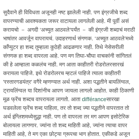
सुदैवाने ही विविधता अजूनही नष्ट झालेली नाही. पण इंग्रजीचे शब्द
वापरण्याची आवश्यकता जरूर वाटायला लागलेली आहे. मी पूर्वी असं
करायचो － अगदी ‘अच्युत आठवले’पर्यंत － की इंग्रजी शब्दाचं मराठी
भाषांतर आवर्जून वापरायचं. उदाहरणार्थ संगणक. ‘अच्युत आठवले’मध्ये
कॉंप्युटर हा शब्द तुम्हाला कुठेही आढळणार नाही. तिथे नेसेसरीली
संगणक हा शब्द वापरला आहे. पण मग तिघा-चौघा वाचकांनी सांगितलं
की हे आम्हाला कळलंच नाही. मग आता काहीतरी रोडरोलरसारखं
करायला पाहिजे. इथे रोडरोलरच म्हटलं पाहिजे त्याला काहीतरी
'रस्तारगडयंत्र' वगैरे म्हणण्यात अर्थ नाही. अशा पद्धतीने बायलिंग्वल,
ट्रायलिंग्वल या दिशांनीच आपण जायला लागलो आहोत. काही ठिकाणी
मूळ फ्रेंच शब्दच वापरायला लागतो. आता
différance
सारखा
घडवलेला फ्रेंच शब्द पाहिला, तर तो शब्द ज्या पद्धतीने वापरतात तो
अर्थ इंग्लिशमध्येसुद्धा नाही. पण तो वापरला तर मग आपण इसोटेरिक
बोलायला लागणार. ज्यांना तो शब्द माहिती आहे, ज्यांना त्याचा वापर
माहिती आहे, ते मग एका छोट्या ग्रूपचा भाग होतात. एकीकडे अजून