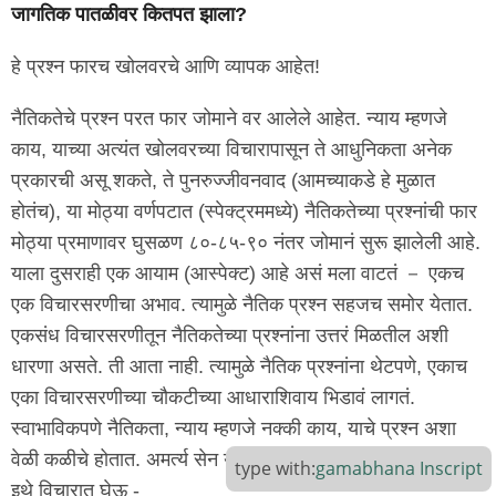
जागतिक पातळीवर कितपत झाला?
हे प्रश्न फारच खोलवरचे आणि व्यापक आहेत!
नैतिकतेचे प्रश्न परत फार जोमाने वर आलेले आहेत. न्याय म्हणजे
काय, याच्या अत्यंत खोलवरच्या विचारापासून ते आधुनिकता अनेक
प्रकारची असू शकते, ते पुनरुज्जीवनवाद (आमच्याकडे हे मुळात
होतंच), या मोठ्या वर्णपटात (स्पेक्ट्रममध्ये) नैतिकतेच्या प्रश्नांची फार
मोठ्या प्रमाणावर घुसळण ८०-८५-९० नंतर जोमानं सुरू झालेली आहे.
याला दुसराही एक आयाम (आस्पेक्ट) आहे असं मला वाटतं － एकच
एक विचारसरणीचा अभाव. त्यामुळे नैतिक प्रश्न सहजच समोर येतात.
एकसंध विचारसरणीतून नैतिकतेच्या प्रश्नांना उत्तरं मिळतील अशी
धारणा असते. ती आता नाही. त्यामुळे नैतिक प्रश्नांना थेटपणे, एकाच
एका विचारसरणीच्या चौकटीच्या आधाराशिवाय भिडावं लागतं.
स्वाभाविकपणे नैतिकता, न्याय म्हणजे नक्की काय, याचे प्रश्न अशा
वेळी कळीचे होतात. अमर्त्य सेन यांनी बासरीचं उदाहरण दिलेलं आहे. ते
type with:
gamabhana
Inscript
इथे विचारात घेऊ -