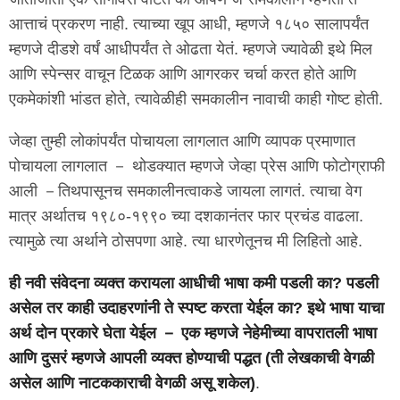
आत्ताचं प्रकरण नाही. त्याच्या खूप आधी, म्हणजे १८५० सालापर्यंत
म्हणजे दीडशे वर्षं आधीपर्यंत ते ओढता येतं. म्हणजे ज्यावेळी इथे मिल
आणि स्पेन्सर वाचून टिळक आणि आगरकर चर्चा करत होते आणि
एकमेकांशी भांडत होते, त्यावेळीही समकालीन नावाची काही गोष्ट होती.
जेव्हा तुम्ही लोकांपर्यंत पोचायला लागलात आणि व्यापक प्रमाणात
पोचायला लागलात － थोडक्यात म्हणजे जेव्हा प्रेस आणि फोटोग्राफी
आली －तिथपासूनच समकालीनत्वाकडे जायला लागतं. त्याचा वेग
मात्र अर्थातच १९८०-१९९० च्या दशकानंतर फार प्रचंड वाढला.
त्यामुळे त्या अर्थाने ठोसपणा आहे. त्या धारणेतूनच मी लिहितो आहे.
ही नवी संवेदना व्यक्त करायला आधीची भाषा कमी पडली का? पडली
असेल तर काही उदाहरणांनी ते स्पष्ट करता येईल का? इथे भाषा याचा
अर्थ दोन प्रकारे घेता येईल － एक म्हणजे नेहेमीच्या वापरातली भाषा
आणि दुसरं म्हणजे आपली व्यक्त होण्याची पद्धत (ती लेखकाची वेगळी
असेल आणि नाटककाराची वेगळी असू शकेल)
.