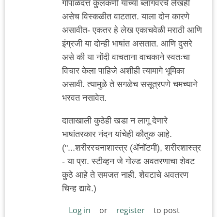
गोपाळदत्त कुलकर्णी यांच्या ब्लॉगवरचे लेखही
असेच विस्कळीत वाटतात. याला दोन कारणे
असावीत- एकतर हे लेख एकाचवेळी मराठी आणि
इंग्रजी या दोन्ही भाषांत असतात. आणि दुसरे
असे की या नोंदी वाचताना वाचकाने स्वतःचा
विचार केला पाहिजे अशीही त्यामागे भूमिका
असावी. त्यामुळे ते सगळेच ससूत्रपणे चमच्याने
भरवत नसावेत.
दाताखाली कुठेही खडा न लागू देणारे
भाषांतरकार नंदन यांचेही कौतुक आहे.
("...शरीररचनाशास्त्र (अ‍ॅनॉटमी), शरीरशास्त्र
- या प्रा. स्टीव्हन जे गोल्ड अवतरणाचा शेवट
कुठे आहे ते समजत नाही. शेवटाचे अवतरण
चिन्ह द्यावे.)
Log in
or
register
to post