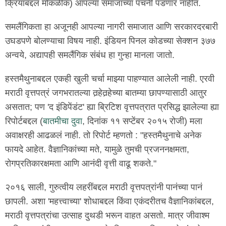
क्रियांबद्दल मोकळीक) आपल्या समाजाच्या पचनी पडणार नाहीत.
समलैंगिकता हा अजूनही आपल्या नागरी समाजात आणि सरकारदरबारी
उघडपणे बोलण्याचा विषय नाही. इंडियन पिनल कोडच्या सेक्शन ३७७
अन्वये, अद्यापही समलैंगिक संबंध हा गुन्हा मानला जातो.
हस्तमैथुनाबद्दल एकही खुली चर्चा माझ्या पाहण्यात आलेली नाही. एरवी
मराठी वृत्तपत्रं जगभरातल्या तर्‍हेतर्‍हेच्या बातम्या छापण्यासाठी आतुर
असतात; पण 'द इंडिपेंडंट' ह्या ब्रिटिश वृत्तपत्रात प्रसिद्ध झालेल्या ह्या
रिपोर्टबद्दल (
बातमीचा दुवा
, दिनांक ११ सप्टेंबर २०१५ रोजी) मला
अवाक्षरही आढळलं नाही. तो रिपोर्ट म्हणतो : "हस्तमैथुनाचे अनेक
फायदे आहेत. वैज्ञानिकांच्या मते, यामुळे तुमची प्रजननक्षमता,
रोगप्रतिकारक्षमता आणि आनंदी वृत्ती वाढू शकते."
२०१६ साली, गुरुत्वीय लहरींबद्दल मराठी वृत्तपत्रांनी पानंच्या पानं
छापली. अशा 'महत्त्वाच्या' शोधाबद्दल किंवा एकंदरीतच वैज्ञानिकांबद्दल,
मराठी वृत्तपत्रांचा उत्साह दुथडी भरून वाहत असतो. मात्र जीवाश्म