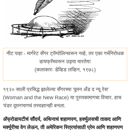
नीट पाहा - मार्गरेट सँगर ट्रॅम्पोलिनवरून नव्हे, तर एका गर्भनिरोधक
डायफ्रॅमवरून उड्या मारतेय!
(कलाकारः डेव्हिड लव्हिन, १९७८)
१९२० साली प्रसिद्ध झालेल्या सँगरच्या 'वूमन अँड द न्यू रेस'
(Woman and the New Race) या पुस्तकामागचा विचार, हाच
'वंडर वूमन'मागचं तत्त्वज्ञानही बनला.
अ‍ॅफ्रोडायटीचं सौंदर्य, अथिनाचं शहाणपण, हर्क्युलसची ताकद आणि
मर्क्युरीचा वेग लेऊन, ती अमेरिकन स्त्रियांसाठी प्रेम आणि शहाणपण