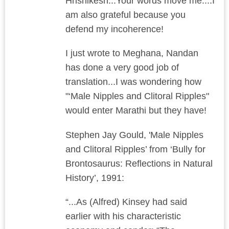
Hrishikesh...Your words move me....I
am also grateful because you
defend my incoherence!
I just wrote to Meghana, Nandan
has done a very good job of
translation...I was wondering how
"‘Male Nipples and Clitoral Ripples"
would enter Marathi but they have!
Stephen Jay Gould, 'Male Nipples
and Clitoral Ripples’ from ‘Bully for
Brontosaurus: Reflections in Natural
History’, 1991:
“...As (Alfred) Kinsey had said
earlier with his characteristic