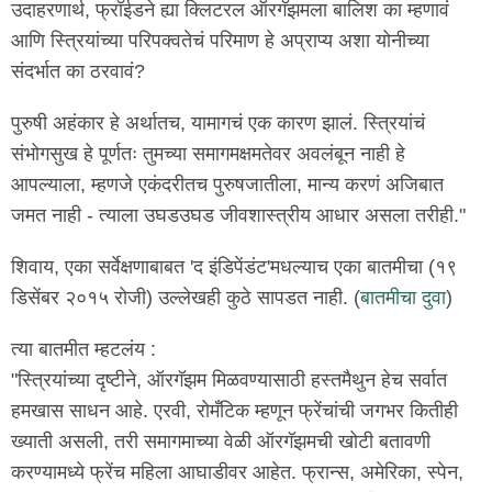
उदाहरणार्थ, फ्रॉईडने ह्या क्लिटरल ऑरगॅझमला बालिश का म्हणावं
आणि स्त्रियांच्या परिपक्वतेचं परिमाण हे अप्राप्य अशा योनीच्या
संदर्भात का ठरवावं?
पुरुषी अहंकार हे अर्थातच, यामागचं एक कारण झालं. स्त्रियांचं
संभोगसुख हे पूर्णतः तुमच्या समागमक्षमतेवर अवलंबून नाही हे
आपल्याला, म्हणजे एकंदरीतच पुरुषजातीला, मान्य करणं अजिबात
जमत नाही - त्याला उघडउघड जीवशास्त्रीय आधार असला तरीही."
शिवाय, एका सर्वेक्षणाबाबत 'द इंडिपेंडंट'मधल्याच एका बातमीचा (१९
डिसेंबर २०१५ रोजी) उल्लेखही कुठे सापडत नाही. (
बातमीचा दुवा
)
त्या बातमीत म्हटलंय :
"स्त्रियांच्या दृष्टीने, ऑरगॅझम मिळवण्यासाठी हस्तमैथुन हेच सर्वात
हमखास साधन आहे. एरवी, रोमँटिक म्हणून फ्रेंचांची जगभर कितीही
ख्याती असली, तरी समागमाच्या वेळी ऑरगॅझमची खोटी बतावणी
करण्यामध्ये फ्रेंच महिला आघाडीवर आहेत. फ्रान्स, अमेरिका, स्पेन,