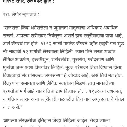
मार्गरेट सँगर, एक वंडर वूमन :
प्रा. लेपोर म्हणतात :
"राजसत्ता किंवा धर्मसत्तेला न जुमानता मातृत्वाचा अधिकार अबाधित
राखणं; आपल्या शरीरावर नियंत्रण असणं हाच स्त्रीवादाचा पाया आहे,
असं सँगरचं मत होतं. १९१२ साली मार्गरेट सँगरने 'व्हॉट एव्हरी गर्ल शुड
नो' नावाची १२ भागांची लेखमाला लिहिली. त्यात तिने सरळ शब्दांत
लैंगिक आकर्षण, हस्तमैथुन, शरीरसंबंध, गुप्तरोग, गरोदरपण आणि
मुलांचा जन्म अशा विषयांवर लिहिलं. मुक्त प्रेमावर तिचा विश्वास होता;
विवाहबाह्य संबंधांसकट. लग्नसंस्था हे जोखड आहे, असं तिचं मत होतं.
स्त्रियांना समानता आणि लैंगिक स्वातंत्र्य मिळणं, हाच मानवतेच्या
प्रगतीचा मार्ग आहे यावर तिचा ठाम विश्वास होता. १९३०च्या दशकात,
जागतिक स्तरावरच्या स्त्रीवादी चळवळीत तिचं नाव अग्रहक्काने घेतलं
जात असे."
'आपल्या संस्कृतीचा इतिहास जेव्हा लिहिला जाईल, तेव्हा त्याला