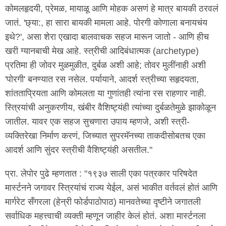
कोमलहृदयी, प्रेमळ, मायाळू आणि मोहक असणं हे मात्र बायकी ठरवलं
जातं. 'छ्या:, हा सारा बायकी मामला आहे. पोरगी कोणाला बनायचंय
इथे?', असा शेरा एखादा बालवाचक सहज मारून जातो - आणि हीच
खरी ग्यानबाची मेख आहे. स्त्रीची आदिबंधात्मक (archetype)
प्रतिमा ही जोवर मुळमुळीत, दुर्बळ अशी आहे; तोवर मुलींनाही अशी
'पोरगी' बनण्यात रस नसेल. पर्यायाने, आदर्श स्त्रीच्या सहृदयता,
शांतताप्रियता आणि कोमलता या गुणांतही त्यांना रस राहणार नाही.
स्त्रियांची अनुकरणीय, खंबीर वैशिष्ट्यंही त्यांच्या दुर्बळतेमुळे झाकोळून
जातील. यावर एक सहज सुचणारा उपाय म्हणजे, अशी स्त्री-
व्यक्तिरेखा निर्माण करणं, जिच्यात सुपरमॅनच्या ताकदीसोबतच एका
आदर्श आणि सुंदर स्त्रीची वैशिष्ट्यंही असतील."
प्रा. लेपोर पुढे म्हणतात : "१९३७ साली एका पत्रकार परिषदेत
मार्स्टनने जगावर स्त्रियांचं राज्य येईल, असं भाकीत वर्तवलं होतं आणि
मार्गरेट सँगरला (हेन्री फोर्डपाठोपाठ) मानवतेच्या दृष्टीने जगातली
सर्वाधिक महत्त्वाची व्यक्ती म्हणून जाहीर केलं होतं. अशा मार्स्टनला