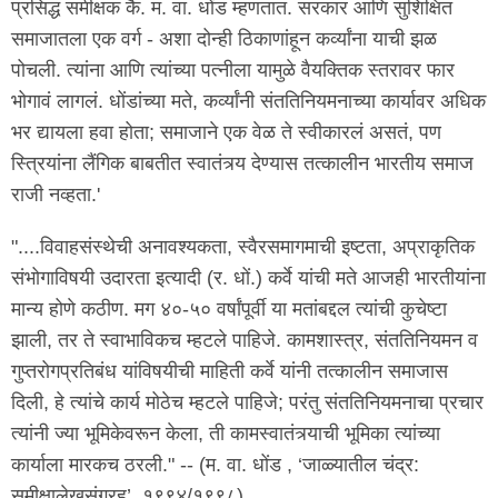
प्रसिद्ध समीक्षक कै. म. वा. धोंड म्हणतात. सरकार आणि सुशिक्षित
समाजातला एक वर्ग - अशा दोन्ही ठिकाणांहून कर्व्यांना याची झळ
पोचली. त्यांना आणि त्यांच्या पत्नीला यामुळे वैयक्तिक स्तरावर फार
भोगावं लागलं. धोंडांच्या मते, कर्व्यांनी संततिनियमनाच्या कार्यावर अधिक
भर द्यायला हवा होता; समाजाने एक वेळ ते स्वीकारलं असतं, पण
स्त्रियांना लैंगिक बाबतीत स्वातंत्र्य देण्यास तत्कालीन भारतीय समाज
राजी नव्हता.'
"....विवाहसंस्थेची अनावश्यकता, स्वैरसमागमाची इष्टता, अप्राकृतिक
संभोगाविषयी उदारता इत्यादी (र. धों.) कर्वे यांची मते आजही भारतीयांना
मान्य होणे कठीण. मग ४०-५० वर्षांपूर्वी या मतांबद्दल त्यांची कुचेष्टा
झाली, तर ते स्वाभाविकच म्हटले पाहिजे. कामशास्त्र, संततिनियमन व
गुप्तरोगप्रतिबंध यांविषयीची माहिती कर्वे यांनी तत्कालीन समाजास
दिली, हे त्यांचे कार्य मोठेच म्हटले पाहिजे; परंतु संततिनियमनाचा प्रचार
त्यांनी ज्या भूमिकेवरून केला, ती कामस्वातंत्र्याची भूमिका त्यांच्या
कार्याला मारकच ठरली." -- (म. वा. धोंड , ‘जाळ्यातील चंद्र:
समीक्षालेखसंग्रह’, १९९४/१९९८)