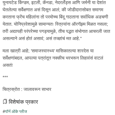
युनायटेड किंग्डम, इटली, कॅनडा, नेदरलँड्स आणि जर्मनी या देशांत
घेतलेल्या सर्वेक्षणात असं दिसून आलं; की जोडीदारासोबत समागम
करताना फ्रेंच महिलांना तो परमोच्च बिंदू गाठताना सर्वाधिक अडचणी
येतात. योनिप्रवेशामुळे सामान्यतः स्त्रियांना ऑरगॅझम मिळत नसला;
तरी अद्यापही परंपरेच्या पगड्यामुळे, तीच पद्धत संभोगात आचरली जात
असल्याने असं होतं असावं; असं तज्ज्ञांचं मत आहे."
मला खात्री आहे; 'समाजस्वास्थ्य' मासिकातल्या शारदेस या
सर्वेक्षणांबद्दल, आपल्या पत्रांतून नक्कीच भरभरून लिहावंसं वाटलं
असतं!
***
चित्रस्रोत : जालावरून साभार
विशेषांक प्रकार
पॉर्न ओके प्लीज