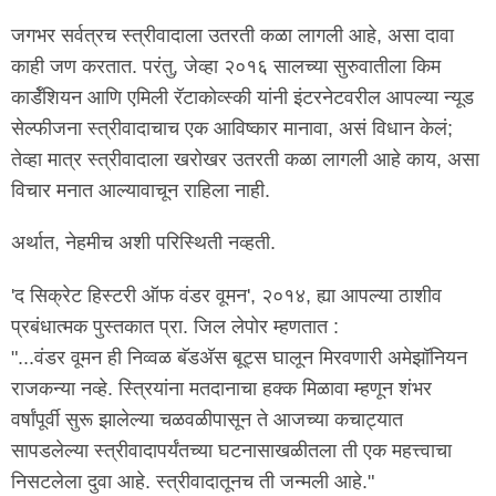
जगभर सर्वत्रच स्त्रीवादाला उतरती कळा लागली आहे, असा दावा
काही जण करतात. परंतु, जेव्हा २०१६ सालच्या सुरुवातीला किम
कार्डॅशियन आणि एमिली रॅटाकोव्स्की यांनी इंटरनेटवरील आपल्या न्यूड
सेल्फीजना स्त्रीवादाचाच एक आविष्कार मानावा, असं विधान केलं;
तेव्हा मात्र स्त्रीवादाला खरोखर उतरती कळा लागली आहे काय, असा
विचार मनात आल्यावाचून राहिला नाही.
अर्थात, नेहमीच अशी परिस्थिती नव्हती.
'द सिक्रेट हिस्टरी ऑफ वंडर वूमन', २०१४, ह्या आपल्या ठाशीव
प्रबंधात्मक पुस्तकात प्रा. जिल लेपोर म्हणतात :
"...वंडर वूमन ही निव्वळ बॅडअ‍ॅस बूट्स घालून मिरवणारी अमेझॉनियन
राजकन्या नव्हे. स्त्रियांना मतदानाचा हक्क मिळावा म्हणून शंभर
वर्षांपूर्वी सुरू झालेल्या चळवळीपासून ते आजच्या कचाट्यात
सापडलेल्या स्त्रीवादापर्यंतच्या घटनासाखळीतला ती एक महत्त्वाचा
निसटलेला दुवा आहे. स्त्रीवादातूनच ती जन्मली आहे."