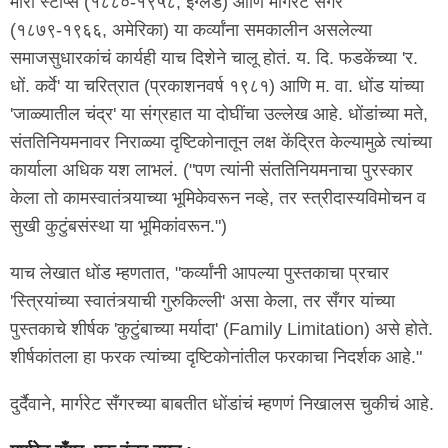
मारी स्टोप्स (१८८०-१९५८, इंग्लंड) आणि मार्गरेट सँगर
(१८७९-१९६६, अमेरिका) या कर्व्यांना समकालीन असलेल्या
समाजसुधारकांचं कार्यही याच दिशेने चालू होतं. य. दि. फडकेंच्या 'र.
धों. कर्वे' या चरित्रात (प्रकाशनवर्ष १९८१) आणि म. वा. धोंड यांच्या
'जाळ्यातील चंद्र' या संग्रहात या दोघींचा उल्लेख आहे. धोंडांच्या मते,
संततिनियमनावर निराळ्या दृष्टिकोनातून लक्ष केंद्रित केल्यामुळे त्यांच्या
कार्याला अधिक यश लाभलं. ("पण त्यांनी संततिनियमनाचा पुरस्कार
केला तो कामस्वातंत्र्याच्या भूमिकेवरून नव्हे, तर स्त्रीदास्यविमोचन व
सुखी कुटुंबसंस्था या भूमिकांवरून.")
याच लेखात धोंड म्हणतात, "कर्व्यांनी आपल्या पुस्तकाचा प्रचार
'स्त्रियांच्या स्वातंत्र्याची गुरुकिल्ली' असा केला, तर सँगर यांच्या
पुस्तकाचे शीर्षक 'कुटुंबाच्या मर्यादा' (Family Limitation) असे होते.
शीर्षकांतला हा फरक त्यांच्या दृष्टिकोनांतील फरकाचा निदर्शक आहे."
दुर्दैवाने, मार्गरेट सँगरच्या बाबतीत धोंडांचं म्हणणं निखालस चुकीचं आहे.