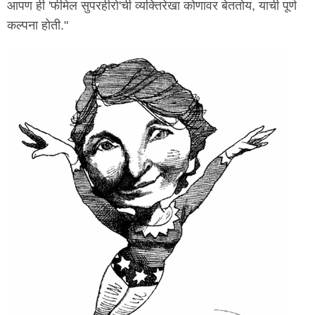
आपण ही 'फीमेल सुपरहीरो'ची व्यक्तिरेखा कोणावर बेततोय, याची पूर्ण
कल्पना होती."