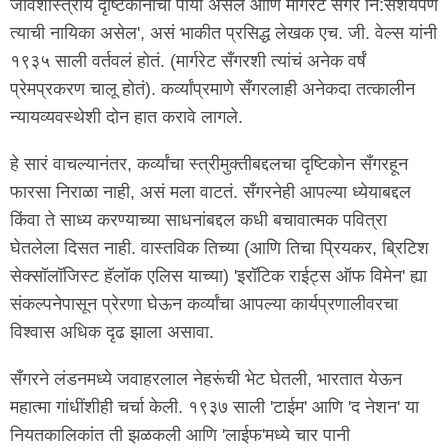
जीवशास्त्रीय दृष्टिकोनाचा पाया असेल आणि मार्गरेट सँगर नि:संशयपणे
त्याची नायिका असेल', असं भाकीत प्रसिद्ध लेखक एच. जी. वेल्स यांनी
१९३५ साली वर्तवलं होतं. (मार्गरेट सँगरशी त्यांचं अनेक वर्षं
प्रेमप्रकरण चालू होतं). कर्व्यांप्रमाणे सँगरलाही अनेकदा तत्कालीन
न्यायव्यवस्थेशी दोन हात करावे लागले.
हे सारं वाचल्यानंतर, कर्व्यांचा स्त्रीमुक्तीबद्दलचा दृष्टिकोन सँगरहून
फारसा निराळा नाही, असं मला वाटतं. सँगरनेही आपल्या ध्येयाबद्दल
किंवा ते साध्य करण्याच्या साधनांबद्दल कधी बचावात्मक पवित्रा
घेतलेला दिसत नाही. वास्तविक तिच्या (आणि तिचा प्रियकर, ब्रिटिश
सेक्सॉलॉजिस्ट हॅलॉक एलिस याच्या) 'इरॉटिक राईट्स ऑफ विमेन' ह्या
संकल्पनेपासून प्रेरणा घेऊन कर्व्यांचा आपल्या कार्यप्रणालीवरचा
विश्वास अधिक दृढ झाला असावा.
सँगरने लंडनमध्ये जवाहरलाल नेहरूंची भेट घेतली, भारतात येऊन
महात्मा गांधींशीही चर्चा केली. १९३७ साली 'टाईम' आणि 'द नेशन' या
नियतकालिकांत ती झळकली आणि 'लाईफ'मध्ये चार पानी