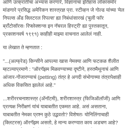
आणि उत्क्रांतीचा अभ्यास करणारे, विज्ञानाचा इतिहास लोकांसमोर
मांडणारे प्रसिद्ध अमेरिकन शास्त्रज्ञ प्रा. स्टीव्हन जे गोल्ड यांच्या 'मेल
निपल्स अँड क्लिटरल रिपल्स' ह्या निबंधांसारखं ('बुली फॉर
ब्राँटोसॉरसः रिफ्लेक्शन्स इन नॅचरल हिस्ट्री' ह्या पुस्तकातून,
प्रकाशनवर्ष १९९१) काहीही माझ्या वाचनात आलेलं नाही.
या लेखात ते म्हणतात :
"...(अल्फ्रेड) किन्सीने आपल्या खास नेमक्या आणि फटकळ शैलीत
म्हटल्याप्रमाणे : "ऑरगॅझम मिळवण्याच्या दृष्टीने, हस्तमैथुनाचं आणि
आंजार-गोंजारण्याचं (petting) तंत्र हे अगदी संभोगाच्या तंत्रापेक्षाही
अधिक विकसित झालेलं आहे."
...शरीररचनाशास्त्र (अ‍ॅनॉटमी), शरीरशास्त्र (फिजिऑलॉजी) आणि
प्रत्यक्ष निरीक्षणं यांचं याबाबतीत एकमत आहे. असं असताना,
याबाबतीत नेमका प्रश्न कुठे उद्भवतो? विशेषतः योनिलिंगाचाही
(क्लिटरस) ऑरगॅझम असतो, हे मान्य करण्यात काय अडचण आहे?