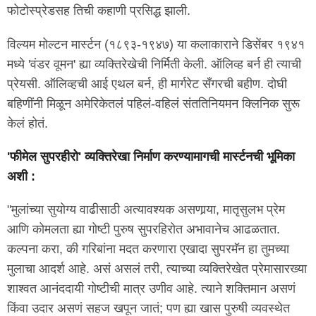
फोटोस्प्रेडसह तिची कहाणी प्रसिद्ध झाली.
विल्यम मोल्टन मार्स्टन (१८९३-१९४७) या कलाकाराने डिसेंबर १९४१
मध्ये 'वंडर वूमन' ह्या व्यक्तिरेखेची निर्मिती केली. ऑलिव्ह बर्न ही त्याची
प्रेयसी. ऑलिव्हची आई एथल बर्न, ही मार्गरेट सँगरची बहीण. दोघी
बहिणींनी मिळून अमेरिकेतलं पहिलं-वहिलं संततिनियमन क्लिनिक सुरू
केलं होतं.
'फीमेल सुपरहीरो' व्यक्तिरेखा निर्माण करण्यामागची मार्स्टनची भूमिका
अशी :
"मुलांच्या सुयोग्य वाढीसाठी अत्यावश्यक असणार्‍या, मातृसुलभ प्रेम
आणि कोमलता ह्या गोष्टी पुरुष सुपरहिरोत अभावानेच आढळतात.
कल्पना करा, की गरिबांना मदत करणारा एखादा सुपरमॅन हा तुमच्या
मुलाचा आदर्श आहे. असं असलं तरी, त्याच्या व्यक्तिरेखेत प्रेमासारख्या
शाश्वत आनंददायी गोष्टीची मात्र उणीव आहे. त्याने शक्तिमान असणं
किंवा उदार असणं सहज खपून जातं; पण ह्या खास पुरुषी व्यवस्थेत