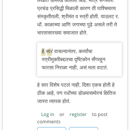
लेखात उल्लेख आलेला आहे. मात्र सॅंगर्सला
प्रचंड प्रसिद्धी मिळाली कारण ती पाश्चिमात्य
संस्कृतीतली, श्रीमंत व स्त्री होती. याउलट र.
धों. काळाच्या आणि जगाच्या पुढे असले तरी ते
भारतासारख्या समाजात होते.
हे सारं वाचल्यानंतर, कर्व्यांचा
स्त्रीमुक्तीबद्दलचा दृष्टिकोन सँगरहून
फारसा निराळा नाही, असं मला वाटतं.
हे सार विशेष पटलं नाही. दिशा एकच होती हे
ठीक आहे, पण रधोंच्या डोळ्यासमोरचं क्षितिज
जास्त व्यापक होतं.
Log in
or
register
to post
comments