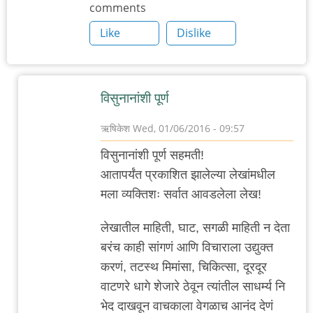
comments
Like
Dislike
विसुनानांशी पूर्ण
ऋषिकेश
Wed, 01/06/2016 - 09:57
In
विसुनानांशी पूर्ण सहमती!
reply
आतापर्यंत प्रकाशित झालेल्या लेखांमधील
to
मला व्यक्तिशः सर्वात आवडलेला लेख!
एकमेवाद्वितीय
by
लेखातील माहिती, घाट, सगळी माहिती न देता
विसुनाना
बरंच काही सांगणं आणि विचाराला उद्युक्त
करणं, तटस्थ मिमांसा, चिकित्सा, दूरदूर
वाटणरे धागे शेजारे ठेवून त्यांतील साधर्म्य नि
भेद दाखवून वाचकाला वेगळाच आनंद देणं