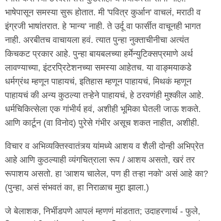
भाषेपासून समस्या सुरू होतात. मी 'पवित्र कुर्आन' वाचलं, मराठी व
इंग्रजी भाषांतरात. हे 'मान्य' नाही. ते उर्दू वा फार्सीत वाचूनही भागत
नाही. अरबीतच वाचायला हवं. त्यात पुन्हा नुक्ताचीनीचा अत्यंत
किचकट प्रकार आहे. पुन्हा बायबलच्या हर्मेन्युटिक्सप्रमाणे अर्थ
लावण्याच्या, इंटरप्रिटेशनच्या समस्या आहेतच. या वाङ्मयाकडे
धर्मग्रंथ म्हणून पाहायचं, इतिहास म्हणून पाहायचं, मिथकं म्हणून
पाहायचं की अन्य कुठल्या तऱ्हेने पाहायचं, हे ठरवणंही मुश्कील आहे.
धर्मचिकित्सेला एक गांभीर्य हवं, अशीही भूमिका घेतली जाऊ शकते.
आणि कार्टून (वा विनोद) पुरेसे गंभीर असूच शकत नाहीत, अशीही.
विचार व अभिव्यक्तिस्वातंत्र्य यांमध्ये आशय व शैली दोन्ही अभिप्रेत
आहे आणि कुठल्याही व्यंगचित्राला रूप / आशय असतो, खरं तर
रूपाशय असतो. हा 'आशय चालेल, पण ही तऱ्हा नको' असं आहे का?
(पुन्हा, असं संभवतं का, हा निराळाच मुद्दा झाला.)
जे बेलाशक, निर्भीडपणे आपलं म्हणणं मांडतात; उदाहरणार्थ - फुले,