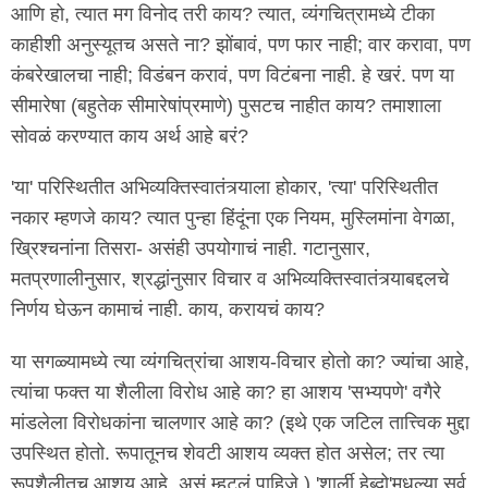
आणि हो, त्यात मग विनोद तरी काय? त्यात, व्यंगचित्रामध्ये टीका
काहीशी अनुस्यूतच असते ना? झोंबावं, पण फार नाही; वार करावा, पण
कंबरेखालचा नाही; विडंबन करावं, पण विटंबना नाही. हे खरं. पण या
सीमारेषा (बहुतेक सीमारेषांप्रमाणे) पुसटच नाहीत काय? तमाशाला
सोवळं करण्यात काय अर्थ आहे बरं?
'या' परिस्थितीत अभिव्यक्तिस्वातंत्र्याला होकार, 'त्या' परिस्थितीत
नकार म्हणजे काय? त्यात पुन्हा हिंदूंना एक नियम, मुस्लिमांना वेगळा,
ख्रिश्चनांना तिसरा- असंही उपयोगाचं नाही. गटानुसार,
मतप्रणालीनुसार, श्रद्धांनुसार विचार व अभिव्यक्तिस्वातंत्र्याबद्दलचे
निर्णय घेऊन कामाचं नाही. काय, करायचं काय?
या सगळ्यामध्ये त्या व्यंगचित्रांचा आशय-विचार होतो का? ज्यांचा आहे,
त्यांचा फक्त या शैलीला विरोध आहे का? हा आशय 'सभ्यपणे' वगैरे
मांडलेला विरोधकांना चालणार आहे का? (इथे एक जटिल तात्त्विक मुद्दा
उपस्थित होतो. रूपातूनच शेवटी आशय व्यक्त होत असेल; तर त्या
रूपशैलीतच आशय आहे, असं म्हटलं पाहिजे.) 'शार्ली हेब्दो'मधल्या सर्व