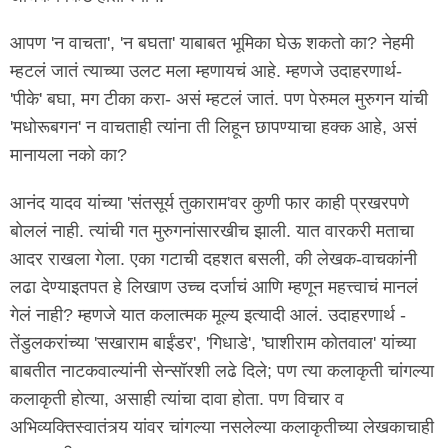
आपण 'न वाचता', 'न बघता' याबाबत भूमिका घेऊ शकतो का? नेहमी
म्हटलं जातं त्याच्या उलट मला म्हणायचं आहे. म्हणजे उदाहरणार्थ-
'पीके' बघा, मग टीका करा- असं म्हटलं जातं. पण पेरुमल मुरुगन यांची
'मधोरूबगन' न वाचताही त्यांना ती लिहून छापण्याचा हक्क आहे, असं
मानायला नको का?
आनंद यादव यांच्या 'संतसूर्य तुकाराम'वर कुणी फार काही प्रखरपणे
बोललं नाही. त्यांची गत मुरुगनांसारखीच झाली. यात वारकरी मताचा
आदर राखला गेला. एका गटाची दहशत बसली, की लेखक-वाचकांनी
लढा देण्याइतपत हे लिखाण उच्च दर्जाचं आणि म्हणून महत्त्वाचं मानलं
गेलं नाही? म्हणजे यात कलात्मक मूल्य इत्यादी आलं. उदाहरणार्थ -
तेंडुलकरांच्या 'सखाराम बाईंडर', 'गिधाडे', 'घाशीराम कोतवाल' यांच्या
बाबतीत नाटकवाल्यांनी सेन्सॉरशी लढे दिले; पण त्या कलाकृती चांगल्या
कलाकृती होत्या, असाही त्यांचा दावा होता. पण विचार व
अभिव्यक्तिस्वातंत्र्य यांवर चांगल्या नसलेल्या कलाकृतीच्या लेखकाचाही