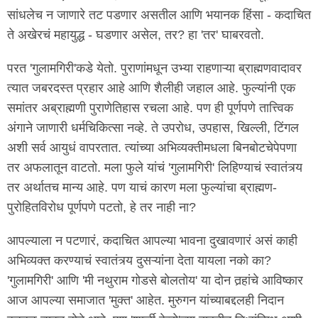
सांधलेच न जाणारे तट पडणार असतील आणि भयानक हिंसा - कदाचित
ते अखेरचं महायुद्ध - घडणार असेल, तर? हा 'तर' घाबरवतो.
परत 'गुलामगिरी'कडे येतो. पुराणांमधून उभ्या राहणाऱ्या ब्राह्मणवादावर
त्यात जबरदस्त प्रहार आहे आणि शैलीही जहाल आहे. फुल्यांनी एक
समांतर अब्राह्मणी पुराणेतिहास रचला आहे. पण ही पूर्णपणे तात्त्विक
अंगाने जाणारी धर्मचिकित्सा नव्हे. ते उपरोध, उपहास, खिल्ली, टिंगल
अशी सर्व आयुधं वापरतात. त्यांच्या अभिव्यक्तीमधला बिनबोटचेपेपणा
तर अफलातून वाटतो. मला फुले यांचं 'गुलामगिरी' लिहिण्याचं स्वातंत्र्य
तर अर्थातच मान्य आहे. पण याचं कारण मला फुल्यांचा ब्राह्मण-
पुरोहितविरोध पूर्णपणे पटतो, हे तर नाही ना?
आपल्याला न पटणारं, कदाचित आपल्या भावना दुखावणारं असं काही
अभिव्यक्त करण्याचं स्वातंत्र्य दुसऱ्यांना देता यायला नको का?
'गुलामगिरी' आणि 'मी नथुराम गोडसे बोलतोय' या दोन तर्‍हांचे आविष्कार
आज आपल्या समाजात 'मुक्त' आहेत. मुरुगन यांच्याबद्दलही निदान