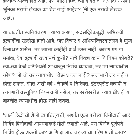
हळहळ व्यक्त होते आहे. पण 'शार्ली हेब्दो'च्या बाबतीत नि:संदिग्ध अशी
भूमिका मराठी लेखक का घेत नाही आहेत? (मी एक मराठी लेखक
आहे.)
या बाबतीत स्वनियंत्रण, न्याय्य असणं, सदसद्विवेकबुद्धी, अभिरुची
इत्यादींचा उल्लेख होतो आहे. जर विचार व अभिव्यक्तिस्वातंत्र्य हे मूल्य
विनाअट असेल, तर त्याला काहीही अर्थ उरत नाही. कारण मग या
मर्यादा, रेषा इत्यादी ठरवायचं कुणी? याचे निकष काय नि नियम कोणते?
त्या-त्या वेळी परिस्थिती अभ्यासून निर्णय घ्यायचा, तर मग न्यायाधीश
कोण? जो-तो तर न्यायाधीश होऊ शकत नाही? सत्ताधारी तर नाहीच
होऊ शकत. गंमत अशी की - नेमकी व निश्चित, इंटरप्रीट करावी न
लागणारी वस्तुनिष्ठ नियमावली नसेल, तर खरोखरीचा न्यायाधीशही या
बाबतीत न्यायाधीश होऊ नाही शकत.
'शार्ली हेब्दो'ची शैली व्यंगचित्रांची, अर्थात एका परीच्या विनोदाची आहे.
निर्विष विनोदाची आपल्याकडे मोठी ख्याती आहे, पण विनोद पूर्णपणे
निर्विष होऊ शकतो का? आणि झालाच तर त्याचा परिणाम तो काय?