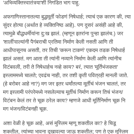
'अभिव्यक्तिस्वातंत्र्या'शी निगडित भाग पाहू.
अफगाणिस्तानातल्या बुद्धमूर्ती फोडणं निषेधार्ह; त्याचं एक कारण की, त्या
सुंदर होत्या (अर्थात हे व्यक्तिनिष्ठ आहे). पण दुसरं असंही आहे की,
त्यामुळे बौद्धधर्मीयांना दु:ख झालं. (म्हणून इतरांना पुन्हा झालंच.) जर
'शार्ली'वाल्यांनी पैगंबराची प्रतिमा निर्माण केली नसती आणि ती
आधीपासूनच असती, तर तिची 'करून टाकणं' एकदम तडक निषेधार्ह
झालं असतं. मग आता ती त्यांनी नव्याने निर्माण केली आणि त्यांनीच
विटंबवली, तरी ते निषेधार्हच नव्हे काय? बरं, त्यात 'मूर्तिभंजकता'
इस्लाममध्ये चालते; एवढंच नाही, तर तशी कृती पवित्रही मानली जाते.
(हे बरोबर आहे ना?) मग जर इतर धर्मांतल्या मूर्तीचं भंजन चालतं, तर
मग इस्लामी परंपरेमध्ये नसलेल्याच मूर्तीचं निर्माण करून तिचं भंजन/
विटंबन केलं तर ते चूक ठरेल काय? म्हणजे आधी मूर्तिनिर्माण चूक नि
मग भंजन/विटंबनही चूक.
अशा वेळी हे चूक आहे, असं मुस्लिम म्हणू शकतील का? हे चिडू
शकतील, त्यांच्या भावना दुखावल्या जाऊ शकतील; पण ते एक मुस्लिम