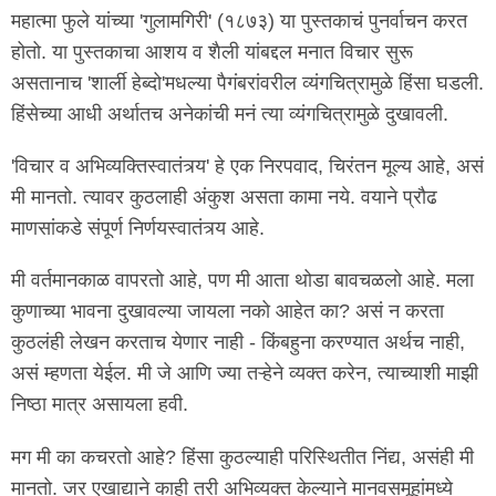
महात्मा फुले यांच्या 'गुलामगिरी' (१८७३) या पुस्तकाचं पुनर्वाचन करत
होतो. या पुस्तकाचा आशय व शैली यांबद्दल मनात विचार सुरू
असतानाच 'शार्ली हेब्दो'मधल्या पैगंबरांवरील व्यंगचित्रामुळे हिंसा घडली.
हिंसेच्या आधी अर्थातच अनेकांची मनं त्या व्यंगचित्रामुळे दुखावली.
'विचार व अभिव्यक्तिस्वातंत्र्य' हे एक निरपवाद, चिरंतन मूल्य आहे, असं
मी मानतो. त्यावर कुठलाही अंकुश असता कामा नये. वयाने प्रौढ
माणसांकडे संपूर्ण निर्णयस्वातंत्र्य आहे.
मी वर्तमानकाळ वापरतो आहे, पण मी आता थोडा बावचळलो आहे. मला
कुणाच्या भावना दुखावल्या जायला नको आहेत का? असं न करता
कुठलंही लेखन करताच येणार नाही - किंबहुना करण्यात अर्थच नाही,
असं म्हणता येईल. मी जे आणि ज्या तऱ्हेने व्यक्त करेन, त्याच्याशी माझी
निष्ठा मात्र असायला हवी.
मग मी का कचरतो आहे? हिंसा कुठल्याही परिस्थितीत निंद्य, असंही मी
मानतो. जर एखाद्याने काही तरी अभिव्यक्त केल्याने मानवसमूहांमध्ये