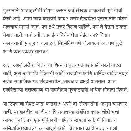
मुरुगनांनी आत्महत्येची घोषणा करून सर्व लेखक-वाचकांची पूर्ण गोची
केली आहे. आता काय करायचं काय? उत्तर देण्यापेक्षा प्रश्न नीट मांडणं
महत्त्वाचं मानलं जातं. पण इथे उत्तर दिलंच पाहिजे. पण ते देऊन टाकता
येणार नाही. चर्चा हवी. सामाईक निर्णय घेता येईल का? निदान
कलावंतांनी एकत्र यायला हवं, नि:संदिग्धपणे बोलायला हवं. पण कुठे
आणि कसं एकत्र यायचं?
आता अश्लीलतेचं, हिंसेचं वा शिव्यांचं पुराणमतवाद्यांनाही काही वाटत
नाही, असं म्हणेपर्यंत पेहेलानी आले! राजकीय आणि धार्मिक बाबींत मात्र
सर्वच सामाजिक गट संवेदनाशील, सावध व दक्षही असतात. आता
एकविसाव्या शतकामध्ये या बाबतीतच मुस्कटदाबी अधिक होताना दिसते.
या टिपणाचा शेवट कसा करावा? 'असो' वा 'लेखनसीमा' म्हणून चालणार
नाही. या बाबतीत भारतीय संविधानातल्या संबंधित कलमांचीही चर्चा
व्हायला हवी. पण एक भूमिकाही घोषित करायला हवी. मी विचार व
अभिव्यक्तिस्वातंत्र्याच्या बाजूने आहे. विज्ञानात काही मांडताना 'all