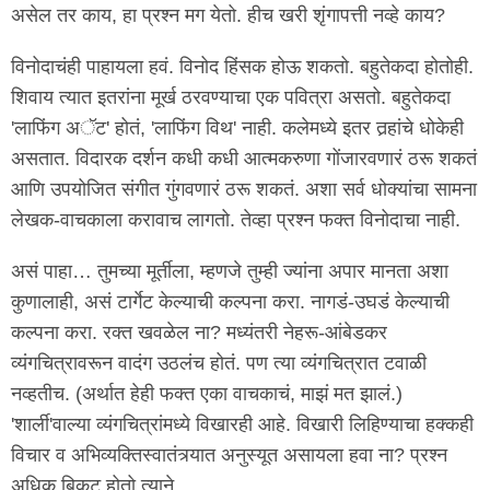
असेल तर काय, हा प्रश्न मग येतो. हीच खरी शृंगापत्ती नव्हे काय?
विनोदाचंही पाहायला हवं. विनोद हिंसक होऊ शकतो. बहुतेकदा होतोही.
शिवाय त्यात इतरांना मूर्ख ठरवण्याचा एक पवित्रा असतो. बहुतेकदा
'लाफिंग अॅट' होतं, 'लाफिंग विथ' नाही. कलेमध्ये इतर तर्‍हांचे धोकेही
असतात. विदारक दर्शन कधी कधी आत्मकरुणा गोंजारवणारं ठरू शकतं
आणि उपयोजित संगीत गुंगवणारं ठरू शकतं. अशा सर्व धोक्यांचा सामना
लेखक-वाचकाला करावाच लागतो. तेव्हा प्रश्न फक्त विनोदाचा नाही.
असं पाहा… तुमच्या मूर्तीला, म्हणजे तुम्ही ज्यांना अपार मानता अशा
कुणालाही, असं टार्गेट केल्याची कल्पना करा. नागडं-उघडं केल्याची
कल्पना करा. रक्त खवळेल ना? मध्यंतरी नेहरू-आंबेडकर
व्यंगचित्रावरून वादंग उठलंच होतं. पण त्या व्यंगचित्रात टवाळी
नव्हतीच. (अर्थात हेही फक्त एका वाचकाचं, माझं मत झालं.)
'शार्ली'वाल्या व्यंगचित्रांमध्ये विखारही आहे. विखारी लिहिण्याचा हक्कही
विचार व अभिव्यक्तिस्वातंत्र्यात अनुस्यूत असायला हवा ना? प्रश्न
अधिक बिकट होतो त्याने.