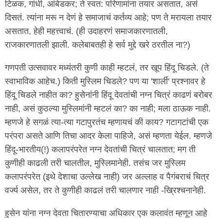
टिळक, गांधी, आंबेडकर; ते स्वत: परिणामांना तयार असतात, असं
दिसतं. त्यांना मरू न देणं हे समाजाचं कर्तव्य आहे; पण ते मरायला तयार
असतात, हेही महत्त्वाचं. (ही उदाहरणं समाजकारणातली,
राजकारणातली झाली. कलेबाबतही हे सर्व मुद्दे खरे ठरतील ना?)
गणपती उत्सवावर मध्यंतरी कुणी काही म्हटलं, तर खूप हिंदू चिडले. (ते
स्वाभाविक आहेच.) किती मुस्लिम चिडले? पण या 'शार्ली' प्रश्नावर हे
हिंदू चिडले नाहीत का? हुसेनांनी हिंदू देवतांची नग्न चित्रं काढणं बरोबर
नाही, असं कुठल्या मुस्लिमांनी म्हटलं का? का नाही; मला ठाऊक नाही.
म्हणजे हे सगळं त्या-त्या गटापुरतंच म्हणायचं की काय? गटागटांची एक
परंपरा असते आणि तिचा आदर केला पाहिजे, असं म्हणता येईल. म्हणजे
हिंदू-भारतीय(!) कलापरंपरेत नग्न देवतांची चित्रं चालतात; मग ती
कुणीही काढली तरी चालतील, मुस्लिमानेही. तसंच जर मुस्लिम
कलापरंपरेत (इथे देशाचा उल्लेख नाही) जर अल्लाह व पैगंबराचं चित्र
वर्ज्य असेल, तर ते कुणीही काढलं तरी चालणार नाही -ख्रिश्चनानेही.
हुसेन यांना नग्न देवता चितारण्याचा अधिकार एक कलावंत म्हणून आहे