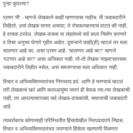
पुन्हा कुठल्या?
प्रश्न 'मी' - म्हणजे लेखकाने काही म्हणण्याचा नाहीच. मी जबाबदारीने
लिहितो, असं लेखक मानत असावा; ते रोचक/महत्त्वाचं वाटतं की नाही,
हे वाचक ठरवेल. लेखक-वाचक या संज्ञांमध्ये सर्व कला निर्माण करणारे
व तिचा अनुभव घेणारे गृहीत आहेत. दुसऱ्याने काही(ही) म्हटलं तर मला
चालणार आहे का, असा प्रश्न आहे. 'चालणार आहे का?' म्हणजे
'पटणार आहे का?' असा अजिबात नाही. तो-तो लेखक 'माझ्या'सारख्या
जबाबदारीने लिहीत नसेल, असं समजण्याचा मला अधिकार नाही.
विचार व अभिव्यक्तिस्वातंत्र्य निरपवाद हवं. आणि हे मरण्याचं म्हटलं
तरी लेखकाचं खरं आणि कलाआयुष्य जपणं ही केवळ त्या-त्या लेखकाची
नाही; तर आपल्यासारख्या सर्व लेखक-वाचकांची, समाजाची जबाबदारी
आहे.
त्याबरोबरच कोणत्याही परिस्थितीत हिंसादेखील निरपवादपणे निंद्यच.
विचार व अभिव्यक्तिस्वातंत्र्य जपण्याने हिंसेला खतपाणी मिळणार