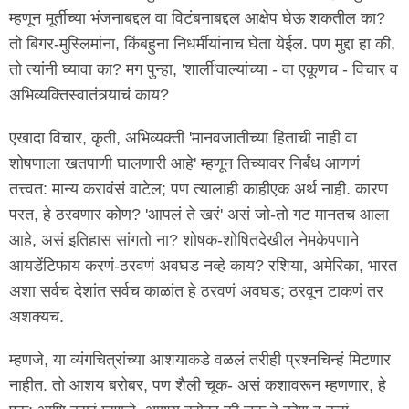
म्हणून मूर्तीच्या भंजनाबद्दल वा विटंबनाबद्दल आक्षेप घेऊ शकतील का?
तो बिगर-मुस्लिमांना, किंबहुना निधर्मीयांनाच घेता येईल. पण मुद्दा हा की,
तो त्यांनी घ्यावा का? मग पुन्हा, 'शार्ली'वाल्यांच्या - वा एकूणच - विचार व
अभिव्यक्तिस्वातंत्र्याचं काय?
एखादा विचार, कृती, अभिव्यक्ती 'मानवजातीच्या हिताची नाही वा
शोषणाला खतपाणी घालणारी आहे' म्हणून तिच्यावर निर्बंध आणणं
तत्त्वत: मान्य करावंसं वाटेल; पण त्यालाही काहीएक अर्थ नाही. कारण
परत, हे ठरवणार कोण? 'आपलं ते खरं' असं जो-तो गट मानतच आला
आहे, असं इतिहास सांगतो ना? शोषक-शोषितदेखील नेमकेपणाने
आयडेंटिफाय करणं-ठरवणं अवघड नव्हे काय? रशिया, अमेरिका, भारत
अशा सर्वच देशांत सर्वच काळांत हे ठरवणं अवघड; ठरवून टाकणं तर
अशक्यच.
म्हणजे, या व्यंगचित्रांच्या आशयाकडे वळलं तरीही प्रश्नचिन्हं मिटणार
नाहीत. तो आशय बरोबर, पण शैली चूक- असं कशावरून म्हणणार, हे