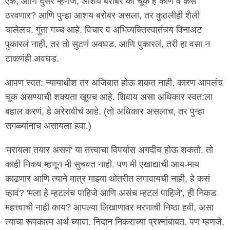
एक; आणि दुसरं म्हणजे, आशय बरोबर की चूक हे कोण व कसं
ठरवणार? आणि पुन्हा आशय बरोबर असला, तर कुठलीही शैली
चालेलच. गुंता गच्च आहे. विचार व अभिव्यक्तिस्वातंत्र्य विनाअट
पुकारलं नाही, तर तो सुटणं अवघड. आणि पुकारलं, तरी हा वसा न
टाकणंही अवघड.
आपण स्वत: न्यायाधीश तर अजिबात होऊ शकत नाही, कारण आपलंच
चूक असण्याची शक्यता खूपच आहे. शिवाय असा अधिकार स्वत:ला
बहाल करणं, हे अरेरावीचं आहे. (तो अधिकार असलाच, तर पुन्हा
सगळ्यांनाच असायला हवा.)
'मरायला तयार असणं' या तत्त्वाचा विपर्यास अगदीच होऊ शकतो. तो
काही निकष म्हणून मी सुचवत नाही. पण मी एखाद्याची आय-माय
काढणार आणि त्याने मात्र माझ्या थोतरीत लगावायची नाही, हे कसं
व्हावं? 'मला हे म्हटलंच पाहिजे आणि असंच म्हटलं पाहिजे', ही निकड
महत्त्वाची नाही काय? आपल्या लिखाणावर मरणाची निष्ठा हवी, असा
त्याचा रूपकात्म अर्थ घ्यावा. निदान निकराच्या प्रश्नांबाबत. पण म्हणजे,