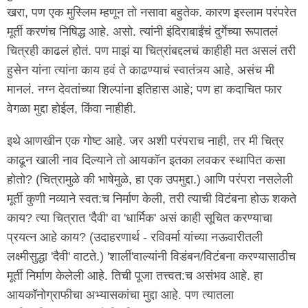
खरा, पण एक मुस्लिम म्हणून तो नसावा बहुतेक. कारण इस्लाम परंपरेत
मूर्ती करणंच निषिद्ध आहे. असो. त्यांनी इंदिराबाईंचं दुर्गेच्या रूपातलं
चित्रही काढलं होतं. पण माझं या चित्रांबद्दलचं काहीही मत असलं तरी
हुसेन यांना त्यांना काय हवं ते काढण्याचं स्वातंत्र्य आहे, असंच मी
मानलं. नग्न देवतांच्या शिल्पांना इतिहास आहे; पण हा कदाचित फार
वेगळा मुद्दा होईल, किंवा नाहीही.
इथे आणखीन एक गोष्ट आहे. जर अशी परंपराच नाही, तर मी चित्र
काढून खाली नाव दिल्याने तो आयकॉन इतका लवकर स्थापित कसा
होतो? (चित्रामुळे की भाषेमुळे, हा एक उपमुद्दा.) आणि परंपरा नसलेली
मूर्ती कुणी नव्याने स्वत:च निर्माण केली, तरी त्याची विटंबना होऊ शकते
काय? त्या चित्रात 'दैवी' वा 'धार्मिक' असं काही सूचित करण्याचा
प्रयत्न आहे काय? (उदाहरणार्थ - रविवर्मा यांच्या नऊवारीतली
लक्ष्मीसुद्धा 'दैवी' वाटते.) 'शार्ली'वाल्यांनी विडंबन/विटंबना करण्यासाठीच
मूर्ती निर्माण केलेली आहे. तिची पूजा तत्त्वत:च असंभव आहे. हा
आयकॉनोग्राफीचा अभ्यासकांचा मुद्दा आहे. पण त्यातला