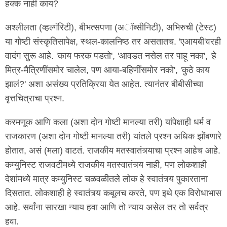
हक्क नाही काय?
अश्लीलता (व्हल्गॅरिटी), बीभत्सपणा (अॉब्सीनिटी), अभिरुची (टेस्ट)
या गोष्टी संस्कृतिसापेक्ष, स्थल-कालनिष्ठ तर असतातच. 'एआयबी'वरही
वादंग सुरू आहे. 'काय फरक पडतो', 'आवडत नसेल तर पाहू नका', 'हे
मित्र-मैत्रिणींसमोर चालेल, पण आया-बहिणींसमोर नको', 'कुठे काय
झालं?' अशा असंख्य प्रतिक्रिया येत आहेत. त्यानंतर बीबीसीच्या
वृत्तचित्राचा प्रश्न.
करमणूक आणि कला (अशा दोन गोष्टी मानल्या तरी) यांपेक्षाही धर्म व
राजकारण (अशा दोन गोष्टी मानल्या तरी) यांतले प्रश्न अधिक झोंबणारे
होतात, असं (मला) वाटतं. राजकीय मतस्वातंत्र्याचा प्रश्न आहेच आहे.
कम्युनिस्ट राजवटीमध्ये राजकीय मतस्वातंत्र्य नाही, पण लोकशाही
देशांमध्ये मात्र कम्युनिस्ट चळवळीतले लोक हे स्वातंत्र्य पुकारताना
दिसतात. लोकशाही हे स्वातंत्र्य कबूलच करते, पण इथे एक विरोधाभास
आहे. सर्वांना सारखा न्याय हवा आणि तो न्याय असेल तर तो सर्वत्र
हवा.