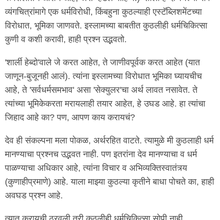
व्यंगचित्रांमागे एक धर्मविरोधी, किंबहुना कुठल्याही एस्टॅब्लिशमेंटच्या
विरोधात, भूमिका जाणवते. इस्लामच्या बाबतीत कुठलीही धर्मचिकित्सा
कुणी व कशी करावी, हाही प्रश्न उद्भवतो.
'शार्ली हेब्दो'वाले जे करत आहेत, ते जाणीवपूर्वक करत आहेत (यात
जाणून-बुजूनही आलं). त्यांना इस्लामच्या विरोधात भूमिका घ्यायचीच
आहे, ते 'सर्वधर्मसमभाव' असा 'सेक्युलर'चा अर्थ लावत नसावेत. ते
त्यांच्या भूमिकेकरता मरायलाही तयार आहेत, हे उघड आहे. हा त्यांचा
जिहाद आहे का? पण, आपण काय करायचं?
देव ही संकल्पना मला पोकळ, अर्थरहित वाटते. त्यामुळे मी कुठलाही धर्म
मानण्याचा प्रश्नच उद्भवत नाही. पण इतरांना देव मानण्याचा व धर्म
पाळण्याचा अधिकार आहे, त्यांना विचार व अभिव्यक्तिस्वातंत्र्य
(कुणाहीप्रमाणे) आहे. याला माझ्या कुठल्या कृतीने बाधा पोचते का, हाही
अवघड प्रश्न आहे.
त्यात करायची ठरवली तरी कुठलीही धर्मचिकित्सा सोपी नाही.