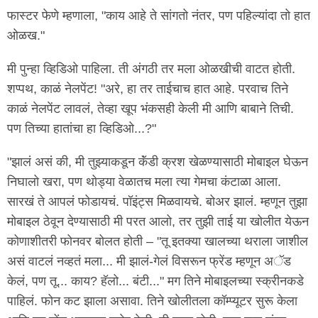
फास्टर फेणे म्हणाला, "काय आहे ते सांगतो नंतर, पण पहिल्यांदा तो हात
ओळख."
मी पुन्हा व्हिडिओ पाहिला. ती अंगठी तर मला ओळखीची वाटत होती.
शप्पथ, काळं नेलपेंट! "अरे, हा तर ताईचाच हात आहे. परवाच तिने
काळं नेलपेंट लावलं, तेव्हा खूप भंकसही केली मी आणि बाबाने तिची.
पण तिच्या हातांचा हा व्हिडिओ...?"
"झालं असं की, मी तुझ्याकडून कॅंडी क्रश खेळण्यासाठी मोबाइल घेऊन
निघालो खरा, पण थोड्या वेळातच मला त्या गेमचा कंटाळा आला.
सारखं ते आपलं फोडायचं. पॉइंट्स मिळवायचे. बोअर झालं. म्हणून तुझा
मोबाइल ठेवून देण्यासाठी मी परत आलो, तर तुझी ताई या खोलीत येऊन
कोणाशीतरी फोनवर बोलत होती – "तू इतक्या खालच्या थराला जाशील
असं वाटलं नव्हतं मला... मी झालं-गेलं विसरून फ्रेंड म्हणून अॅड
केलं, पण तू... काय? हॅलो... बंटी..." मग तिने मोबाइलच्या स्क्रीनकडे
पाहिलं. फोन कट झाला असावा. तिने खोलीतला कॉम्प्यूटर सुरू केला