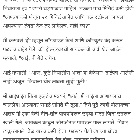
निघायला हवं." त्याने घड्याळात पाहिलं. नऊला पाच मिनिटं कमी होती.
"आपल्याकडे मोजून २० मिनिटं आहेत आणि नळ स्टॉपला जायला
आपल्याला तेवढा वेळ तर लागेलच, नाही का?"
मी कसंबसं 'हो' म्हणून लॉगआउट केलं आणि कॉम्प्यूटर बंद करून
पळतच बाहेर गेले. की-होल्डरवरची सायकलची चावी घेत आईला
म्हणाले, "आई, मी येते लगेच."
आई म्हणाली, "आरू, कुठे निघालीस आत्ता या वेळेला? ताईपण आलेली
नाही अजून. जिवाला घोर लावता तुम्ही मुली!"
मी घाईघाईत तिला एव्हढंच म्हटलं, "आई, मी ताईला आणायलाच
चाललेय! आल्यावर सगळं सांगते मी तुला." तिने पुढे काही बोलायच्या
आतच मी एका वेळी तीन-तीन पायर्‍यांवरून उड्या मारत जिना उतरून
खाली गेले. सायकल काढून जोरजोरात पायडल मारू लागले. गिअर
टाकू लागले. वेळ खरंच कमी होता. फास्टर फेणे त्याच्या घोडा