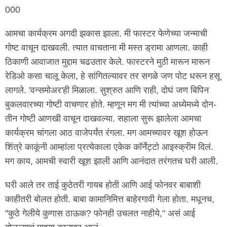
000
आमचा कार्यक्रम अगदी झकास झाला. मी फास्टर फेणेच्या जन्माची
गोष्ट वाचून दाखवली. त्यात वाचताना मी मस्त ड्रामा आणला. काही
ठिकाणी आवाजात मुद्दाम चढउतार केले. फास्टरने मुठी मारून मारून
रेडिओ कसा चालू केला, हे सांगितल्यावर तर सगळे जण पोट धरून हसू
लागले. 'वन्समोअर'ही मिळाला. सुश्रुत आणि राही, दोघं जण बिपिन
बुकलवारच्या गोष्टी वाचणार होते. म्हणून मग मी त्यांच्या अध्येमध्ये दोन-
तीन गोष्टी आणखी वाचून दाखवल्या. सहाला सुरू झालेला आमचा
कार्यक्रम चांगला आठ वाजेपर्यंत रंगला. मग आमच्यावर खूश होऊन
शिंत्रे काकूंनी आम्हांला प्रत्येकाला एकेक कॉर्नेट्टो आइस्क्रीम दिलं.
मग काय, आमची स्वारी खूश झाली आणि आनंदात तरंगतच घरी आली.
घरी आले तर ताई कुठेतरी गायब होती आणि आई फोनवर बाबाशी
काहीतरी बोलत होती. बाबा कामानिमित्त बाहेरगावी गेला होता. मधूनच,
"कुठे गेलीये कुणास ठाऊक? फोनही उचलत नाहीये," असं आई