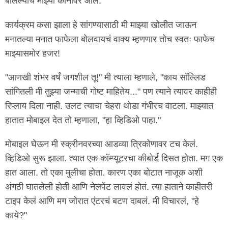
बोलल्याचं माझ्या कानावर आलं.
कार्यक्रम कसा झाला हे सांगण्यासाठी मी माझ्या खोलीत जाऊन
मनातल्या मनात फाफेला बोलवायचं वाक्य म्हणणार तोच स्वतः फाफेच
माझ्यासमोर हजर!
"आणखी शंभर वर्षं जगशील तू!" मी त्याला म्हणाले, "काय सॉल्लिड
सांगितली मी तुझ्या जन्माची गोष्ट माहितेय..." पण त्याने त्यावर काहीही
रिप्लाय दिला नाही. उलट त्याचा चेहरा थोडा गंभीरच वाटला. माझ्यात
हातात मोबाइल देत तो म्हणाला, "हा व्हिडिओ पाहा."
मोबाइल घेऊन मी स्क्रीनवरच्या आडव्या त्रिकोणावर टच केलं.
व्हिडिओ सुरू झाला. त्यात एक कॉम्प्यूटरचा कीबोर्ड दिसत होता. मग एक
हात आला. तो एका मुलीचा होता. कारण एका बोटात नाजूक अशी
अंगठी घातलेली होती आणि नेलपेंट लावलं होतं. त्या हाताने काहीतरी
टाइप केलं आणि मग जोरात एंटरचं बटण दाबलं. मी विचारलं, "हे
काये?"