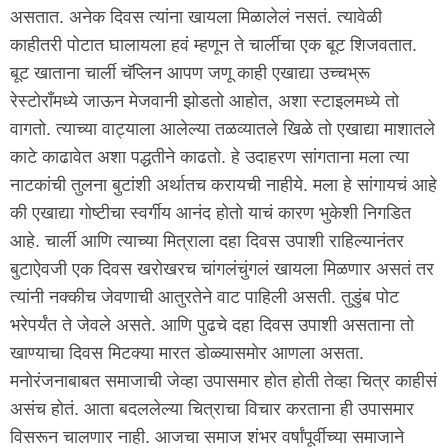
असतात. अनेक दिवस त्यांना खायला मिळालेलं नसतं. त्यावेळी
काहीतरी पोटात घालायला हवं म्हणून ते चार्लीचा एक बूट शिजवतात.
बूट खाताना चार्ली चॅप्लिन आपण जणू काही एखाद्या उच्चभ्रू
रेस्टोरॉंमध्ये जाऊन मेजवानी झोडतो आहोत, अशा स्टाइलमध्ये तो
वागतो. त्याच्या वाट्याला आलेल्या तळव्यातले खिळे तो एखाद्या माशातले
काटे काढावेत अशा पद्धतीने काढतो. हे उदाहरण सांगताना मला त्या
नाटकांची तुलना बुटांशी अर्थातच करायची नाहीये. मला हे सांगायचं आहे
की एखाद्या गोष्टीचा स्वर्गीय आनंद होतो याचं कारण भुकेशी निगडित
आहे. चार्ली आणि त्याच्या मित्राला दहा दिवस उपाशी राहिल्यानंतर
बुटाऐवजी एक दिवस खरोखरच चांगलंचुंगलं खायला मिळणार असतं तर
त्यांनी नक्कीच जेवणाची आतुरतेने वाट पाहिली असती. तुडुंब पोट
भरेपर्यंत ते जेवले असते. आणि पुढचे दहा दिवस उपाशी असताना तो
खाण्याचा दिवस मिटक्या मारत डोळ्यासमोर आणला असता.
मनोरंजनाबाबत समाजाची जेव्हा उपासमार होत होती तेव्हा चित्र काहीसं
असंच होतं. आता बदललेल्या चित्राचा विचार करताना ही उपासमार
विसरून चालणार नाही. आजचा समाज शंभर वर्षांपूर्वीच्या समाजाने