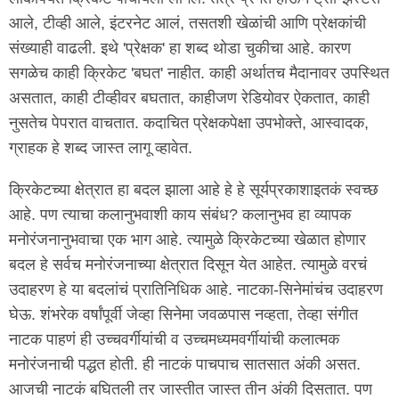
आले, टीव्ही आले, इंटरनेट आलं, तसतशी खेळांची आणि प्रेक्षकांची
संख्याही वाढली. इथे 'प्रेक्षक' हा शब्द थोडा चुकीचा आहे. कारण
सगळेच काही क्रिकेट 'बघत' नाहीत. काही अर्थातच मैदानावर उपस्थित
असतात, काही टीव्हीवर बघतात, काहीजण रेडियोवर ऐकतात, काही
नुसतेच पेपरात वाचतात. कदाचित प्रेक्षकपेक्षा उपभोक्ते, आस्वादक,
ग्राहक हे शब्द जास्त लागू व्हावेत.
क्रिकेटच्या क्षेत्रात हा बदल झाला आहे हे हे सूर्यप्रकाशाइतकं स्वच्छ
आहे. पण त्याचा कलानुभवाशी काय संबंध? कलानुभव हा व्यापक
मनोरंजनानुभवाचा एक भाग आहे. त्यामुळे क्रिकेटच्या खेळात होणार
बदल हे सर्वच मनोरंजनाच्या क्षेत्रात दिसून येत आहेत. त्यामुळे वरचं
उदाहरण हे या बदलांचं प्रातिनिधिक आहे. नाटका-सिनेमांचंच उदाहरण
घेऊ. शंभरेक वर्षांपूर्वी जेव्हा सिनेमा जवळपास नव्हता, तेव्हा संगीत
नाटक पाहणं ही उच्चवर्गीयांची व उच्चमध्यमवर्गीयांची कलात्मक
मनोरंजनाची पद्धत होती. ही नाटकं पाचपाच सातसात अंकी असत.
आजची नाटकं बघितली तर जास्तीत जास्त तीन अंकी दिसतात. पण