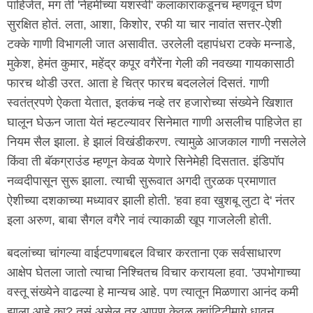
पाहिजेत, मग ती 'नेहमीच्या यशस्वी' कलाकारांकडूनच म्हणवून घेणं
सुरक्षित होतं. लता, आशा, किशोर, रफी या चार नावांत सत्तर-ऐशी
टक्के गाणी विभागली जात असावीत. उरलेली दहापंधरा टक्के मन्नाडे,
मुकेश, हेमंत कुमार, महेंद्र कपूर वगैरेंना गेली की नवख्या गायकासाठी
फारच थोडी उरत. आता हे चित्र फारच बदललेलं दिसतं. गाणी
स्वतंत्रपणे ऐकता येतात, इतकंच नव्हे तर हजारोच्या संख्येने खिशात
घालून घेऊन जाता येतं म्हटल्यावर सिनेमात गाणी असलीच पाहिजेत हा
नियम सैल झाला. हे झालं विखंडीकरण. त्यामुळे आजकाल गाणी नसलेले
किंवा ती बॅकग्राउंड म्हणून केवळ येणारे सिनेमेही दिसतात. इंडिपॉप
नव्वदीपासून सुरू झाला. त्याची सुरूवात अगदी तुरळक प्रमाणात
ऐशीच्या दशकाच्या मध्यावर झाली होती. 'हवा हवा खुशबू लुटा दे' नंतर
इला अरुण, बाबा सैगल वगैरे नावं त्याकाळी खूप गाजलेली होती.
बदलांच्या चांगल्या वाईटपणाबद्दल विचार करताना एक सर्वसाधारण
आक्षेप घेतला जातो त्याचा निश्चितच विचार करायला हवा. 'उपभोगाच्या
वस्तू संख्येने वाढल्या हे मान्यच आहे. पण त्यातून मिळणारा आनंद कमी
झाला आहे का? तसं असेल तर आपण केवळ क्वांटिटीमागे धावून