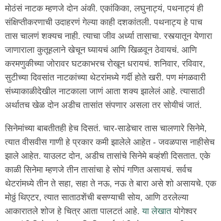
मोठंसं नाटक म्हणजे दोन अंकी. एकांकिका, लघुनाट्यं, पथनाट्यं ही
संक्षिप्तीकरणाची उदाहरणं गेल्या काही दशकांतली. पथनाट्य हे पाच
तास चालणं शक्यच नाही. त्याचा जीव अर्ध्या तासाचा. रस्त्यातून येणारा
जाणाराला कुतूहलाने खेचून घ्यायचं आणि खिळवून ठेवायचं. आणि
करमणुकीच्या जोरावर घटकाभरच रोखून धरायचं. शनिवार, रविवार,
सुटीच्या दिवसांत नाटकांच्या थेटरांमध्ये गर्दी होते खरी. पण मंगळवारी
संध्याकाळीदेखील नाटकाला जाणं आता शक्य झालेलं आहे. त्यासाठी
अर्थातच खेळ दोन अडीच तासांत संपणार असला तर सोयीचं जातं.
सिनेमांच्या बाबतीतही हेच दिसतं. चार-साडेचार तास चालणारे सिनेमे,
त्यात वीसवीस गाणी हे प्रकार कमी झालेले आहेत - जवळपास नाहीसेच
झाले आहेत. याउलट दोन, अडीच तासांचे सिनेमे बव्हंशी दिसतात. एके
काळी सिनेमा म्हणजे तीन तासांचा हे सोपं गणित असायचं. सर्वच
थेटरांमध्ये तीन ते सहा, सहा ते नऊ, नऊ ते बारा असे शो असायचे. एक
मोठ्ठं थिएटर, त्यात साताठशेंची बसण्याची सोय, आणि ठरलेल्या
आकारातले शोज हे चित्र आता पालटतं आहे.
या लेखात
योगेश्वर