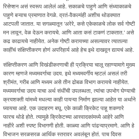
रिसेप्शन असं स्वरूप आलेलं आहे. सकाळचे पाहुणे आणि संध्याकाळचे
पाहुणे बऱ्याच प्रमाणात वेगळे. व्रतं-वैकल्यंही अशीच थोडक्यात
आटपली जातात. या सगळ्यातून 'अरेरे, कसे एकेकाळचे लोक सर्व गोष्टी
मन लावून, वेळ देऊन करायचे. आणि आता कसं टाकणं टाकतात.' असे
कढ काढायचे नाहीयेत. अनेक गोष्टी करायच्या असल्यावर त्यातल्या
काहींचं संक्षिप्तीकरण होणं अपरिहार्य आहे हेच इथे दाखवून द्यायचं आहे.
संक्षिप्तीकरण आणि विखंडीकरणाची ही प्रक्रिया चालू रहाण्यामागे मुख्य
कारण म्हणजे मध्यमवर्गाचा उदय. इथे मध्यमवर्गीय म्हटलं असलं तरी
श्रीमंत, गरीब आणि मध्यम असे तीन ढोबळ विभाग करायचे नाहीयेत.
मध्यमवर्गाचा उदय याचा अर्थ संधींची उपलब्धता, त्यांचा उपभोग घेण्याची
क्रयशक्ती यांमध्ये मधल्या काही पायऱ्या निर्माण झाल्या आहेत या अर्थाने
घ्यायचा आहे. एक उदाहरण बघू. एके काळी क्रिकेट पाहू शकणारे
फारच थोडे होते. त्यामुळे क्रिकेटच्या आस्वादकांमध्ये आहेरे आणि
नाहीरे अशी स्पष्ट विभागणी होती. काळ्या आणि पांढऱ्याप्रमाणे. आणि हे
विभाजन सरळसरळ आर्थिक स्तरावर अवलंबून होतं. पाच दिवस