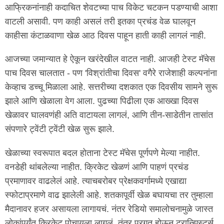
आफ्रिकनांनाही कदाचित शेवटच्या पाच विकेट चटकन पडण्याची आशा
वाटली असावी. पण काही असलं तरी इतका प्रचंड वेळ घालवून
काहीसा कंटाळवाणा खेळ आठ दिवस पाहून हाती काही लागलं नाही.
आजच्या जमान्यात हे ऐकून खरंदेखील वाटत नाही. आजही टेस्ट मॅचेस
पाच दिवस चालतात - पण 'विश्रांतीचा दिवस' वगैरे राजेशाही कल्पनांना
केव्हाच डच्चू मिळाला आहे. सत्तरीच्या दशकात एक दिवसीय सामने सुरू
झाले आणि खेळाला वेग आला. पुढच्या पिढीला एक आख्खा दिवस
खेळावर घालवणंही अति वाटायला लागलं, आणि तीन-साडेतीन तासांत
संपणारे ट्वेंटी ट्वेंटी खेळ सुरू झाले.
खेळाच्या स्वरूपात बदल होताना टेस्ट मॅचेस पूर्णपणे मेल्या नाहीत.
वनडेही थांबलेल्या नाहीत. क्रिकेट खेळणं आणि पाहणं प्रचंड
प्रमाणावर वाढलेलं आहे. त्याचबरोबर प्रेक्षकवर्गामध्ये एखाद्या
स्फोटाप्रमाणे वाढ झालेली आहे. शतकापूर्वी खेळ बघायचा तर तुम्हाला
मैदानावर हजर असायला लागायचं. नंतर रेडियो समालोचनामुळे जास्त
लोकांपर्यंत क्रिकेट पोचायला लागलं. तंत्र प्रगत होऊन ट्रान्झिस्टर्स