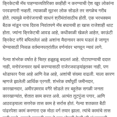
क्रिकेटची मॅच पाहण्याव्यतिरिक्त काहीही न करण्याची ऐश खूप लोकांना
परवडणारी नव्हती. त्याकाळी मूठभर लोक सोडले तर सगळेच गरीब
होते. त्यामुळे मनोरंजनाची साधनं श्रीमंतांसाठीच होती. एक भरभक्कम
बैठक मांडून पाच दिवस निवांतपणे मॅच बघायची हा खास राजेशाही थाट
होता. ज्यांना क्रिकेटची आवड आहे, कधीकाळी खेळले आहेत, काऊंटी
क्रिकेट वगैरे बघितलेलं आहे अशांना मैदानावर काय घडलं हे जाणून
घेण्यासाठी निव्वळ वर्तमानपत्रांतील वर्णनांवर भागवून न्यावं लागे.
गेल्या शंभरेक वर्षात हे चित्र हळूहळू बदलतं आहे. पोटापाण्याची ददात
नाही, मनोरंजनावर खर्च करण्यासाठी राजेरजवाड्यांइतका नाही, पण
थोडाफार पैसा आहे आणि वेळ आहे, अशांची संख्या वाढली. याला कारण
म्हणजे झालेली आर्थिक प्रगती. शंभरेक वर्षांपूर्वी जमीनदार,
कारखानदार, अमीरउमराव वगैरे सोडले तर बहुतेक सगळी जनता
कारखान्यांत, शेतात काम करत असे. अत्यंत तुटपुंजा पगार, आणि
आठवड्याला सत्तरेक तास काम हे सर्रास होतं. गेल्या शतकात बैठी
पांढरपेशा कामं करणारा एक मोठा वर्ग तयार झाला. त्यांचे कामांचे तास