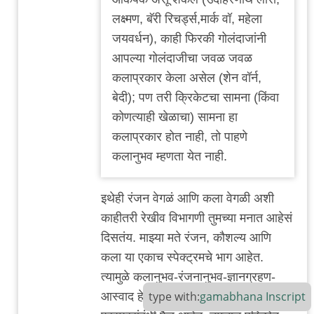
लक्ष्मण, बॅरी रिचर्ड्स,मार्क वॉ, महेला
जयवर्धन), काही फिरकी गोलंदाजांनी
आपल्या गोलंदाजीचा जवळ जवळ
कलाप्रकार केला असेल (शेन वॉर्न,
बेदी); पण तरी क्रिकेटचा सामना (किंवा
कोणत्याही खेळाचा) सामना हा
कलाप्रकार होत नाही, तो पाहणे
कलानुभव म्हणता येत नाही.
इथेही रंजन वेगळं आणि कला वेगळी अशी
काहीतरी रेखीव विभागणी तुमच्या मनात आहेसं
दिसतंय. माझ्या मते रंजन, कौशल्य आणि
कला या एकाच स्पेक्ट्रमचे भाग आहेत.
त्यामुळे कलानुभव-रंजनानुभव-ज्ञानग्रहण-
type with:
gamabhana
Inscript
आस्वाद हे एकाच अनुभवविश्वाचे