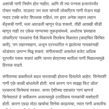
अशांची गाणी निर्माण होत नाहीत, आणि ती त्या पन्नास हजारांपर्यंत
पोचत नाहीत. याउलट जर मला चांगली लोकप्रिय गाणी घेऊन माझं
नव्वद टक्के बजेट शिल्लक राहिलं, तर इतर अनेक लहान लहान
बॅंड्सची गाणी, मला आवडली म्हणून घेऊ शकतो. तीही आख्खी सीडी
म्हणून नाही तर एकेक गाण्याच्या तुकड्यांमध्ये. अर्थातच 'हमखास
लोकप्रिय' गायकांना पैसे मिळायचे तितकेच मिळतात (कदाचित किंचित
कमी). पण लहानसहान, अजून प्रस्थापित न झालेल्या गायकांनाही
थोडंफार उत्पन्न मिळू शकतं. संगीतासाठी असलेलं बजेट अधिक
दूरपर्यंत पसरू शकतं आणि जास्त क्षेत्राच्या मातीला पाणी मिळाल्यामुळे
हिरवळ वाढते.
संगीताच्या बाबतीतले बदल भारतातही होताना दिसलेले आहेत. सिनेमाशी
गाणी एके काळी बांधलेली होती. याचं कारण 'वन साइझ फिट ऑल'
प्रकारचं सिनेमाचं स्वरूप. सत्तर ऐशीच्या दशकांत 'गाणं म्हणजे
सिनेमातलं' हे समीकरण असल्यामुळे ठराविकच गायकांची मक्तेदारी
होती. कारण एवढा मोठा खर्चाचा सिनेमा काढायचा, त्यात गाणी असलीच