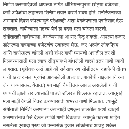
निर्माण करण्याऐवजी आपल्या टार्गेट ऑडियन्सपुरता छोट्या बजेटचा,
कमी अपेक्षांचा लहानसा सिनेमा तयार करणं शक्य होतं. मनोरंजनाच्या
अभावाचे दिवस संपल्यामुळे प्रेक्षकही अशा वेगळेपणाला प्रतिसाद देऊ
शकतात. नावीन्याला महत्त्व येणं हा बदल मला चांगला वाटतो.
संगीतातही नावीन्याला, वेगळेपणाला आधार मिळू शकतो. आपल्या हजार
डॉलरच्या गाण्याच्या बजेटचंच उदाहरण घेऊ. जर अत्यंत लोकप्रिय
आणि खरोखरच चांगली अशी शंभर गाणी घ्यायची असतील तर ती
मिळवण्यासाठी मला त्याच सीड्यांमध्ये बांधलेली चारशे इतर गाणी घ्यावी
लागतात. (गृहीतक असं आहे की सर्वसाधारण सीडीतल्या दहापैकी दोनच
गाणी खरंतर मला प्रचंड आवडलेली असतात. बाकीची नाइलाजाने त्या
दोन गाण्यांसकट येतात.) मग माझी वैयक्तिक आवड असलेली गाणी
घ्यायची झाली तर त्यासाठी पाचशे डॉलरच शिल्लक रहातात. त्यातूनही
मला माझी वेगळी निवड करण्यासाठी शंभरच गाणी मिळतात. त्यामुळे
संगीताची निर्मिती करणाऱ्या कंपन्याही दणकून चालतील अशी खात्री
असणारांनाच पैसे देऊन त्यांची गाणी विकतात. त्यामुळे फारसा माहित
नसलेला एखादा ग्रुप जो पन्नासेक हजार लोकांनाच आवडू शकेल