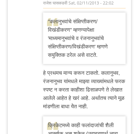
राजेश घासकडवी
Sat, 02/11/2013 - 22:02
In
reply
"कलानुभवांचे संक्षिप्तीकरण/
to
विखंडीकरण" म्हणण्यापेक्षा
कलानुभवांच्या
'माध्यमानुभवांचे व रंजनानुभवांचे
by
संक्षिप्तीकरण/विखंडीकरण' म्हणणे
मिलिंद
सयुक्तिक ठरेल असे वाटते.
हे प्रथमच मान्य करून टाकतो. कलानुभव,
रंजनानुभव यांमधले माझ्या व्याख्यांमधले फरक
स्पष्ट न करता काहीशा ढिसाळपणे ते लेखात
आलेले आहेत हे खरं आहे. अर्थातच त्याने मूळ
मांडणीला बाधा येेत नाही.
क्रिकेटमध्ये काही फलांदाजांची शैली
आकर्षक असू शकेल (उदाहरणार्थ लारा,