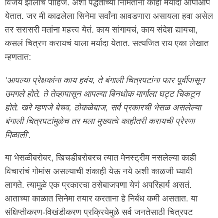
विजय झालाच पाहिजे. अशा पद्धतीच्या निर्मितींना काही मर्यादा आपोआप
येतात. जर मी काढलेला सिनेमा सर्वांना आवडणारा असायला हवा असेल
तर सरासरी मतांना महत्त्व येतं. काय सांगायचं, काय संदेश द्यायचा,
कसलं चित्रण करायचं याला मर्यादा येतात. सत्यजित राय एका लेखात
म्हणतात:
‘आपल्या प्रेक्षकांना काय हवंय, ते बंगाली चित्रपटांना फार पूर्वीपासून
उमगले होते. ते तेव्हापासून आपल्या बिनधोक मार्गाला घट्ट चिकटून
होते. खरे म्हणजे बेचव, ठोकळेबाज, सर्व प्रकारची भेसळ असलेल्या
बंगाली चित्रपटांमुळेच तर मला मुख्यत्वे काहीतरी करायची प्रेरणा
मिळाली’.
या भेसळीबरोबर, खिचडीबरोबरच त्यात मेनस्ट्रीम नसलेल्या काही
विचारांचं गोमांस असल्याची शंकाही येऊ नये अशी काळजी घ्यावी
लागते. त्यामुळे एक प्रकारचा ठसेबाजपणा येणं अपरिहार्य असतं.
आताच्या काळात सिनेमा तयार करताना हे निर्बंध कमी असतात. या
संक्षिप्तीकरण-विखंडीकरण प्रक्रियेमुळे सर्व जनतेसाठी चित्रपट