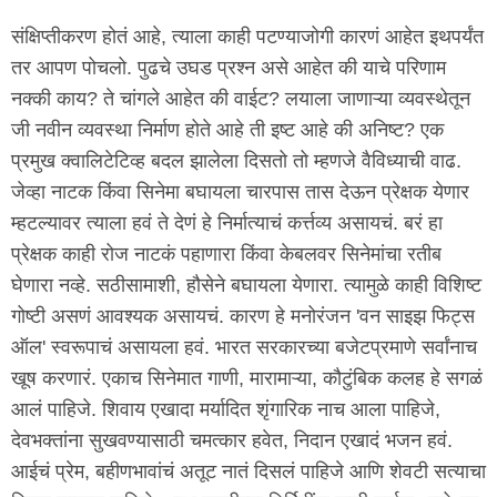
संक्षिप्तीकरण होतं आहे, त्याला काही पटण्याजोगी कारणं आहेत इथपर्यंत
तर आपण पोचलो. पुढचे उघड प्रश्न असे आहेत की याचे परिणाम
नक्की काय? ते चांगले आहेत की वाईट? लयाला जाणाऱ्या व्यवस्थेतून
जी नवीन व्यवस्था निर्माण होते आहे ती इष्ट आहे की अनिष्ट? एक
प्रमुख क्वालिटेटिव्ह बदल झालेला दिसतो तो म्हणजे वैविध्याची वाढ.
जेव्हा नाटक किंवा सिनेमा बघायला चारपास तास देऊन प्रेक्षक येणार
म्हटल्यावर त्याला हवं ते देणं हे निर्मात्याचं कर्त्तव्य असायचं. बरं हा
प्रेक्षक काही रोज नाटकं पहाणारा किंवा केबलवर सिनेमांचा रतीब
घेणारा नव्हे. सठीसामाशी, हौसेने बघायला येणारा. त्यामुळे काही विशिष्ट
गोष्टी असणं आवश्यक असायचं. कारण हे मनोरंजन 'वन साइझ फिट्स
ऑल' स्वरूपाचं असायला हवं. भारत सरकारच्या बजेटप्रमाणे सर्वांनाच
खूष करणारं. एकाच सिनेमात गाणी, मारामाऱ्या, कौटुंबिक कलह हे सगळं
आलं पाहिजे. शिवाय एखादा मर्यादित शृंगारिक नाच आला पाहिजे,
देवभक्तांना सुखवण्यासाठी चमत्कार हवेत, निदान एखादं भजन हवं.
आईचं प्रेम, बहीणभावांचं अतूट नातं दिसलं पाहिजे आणि शेवटी सत्याचा