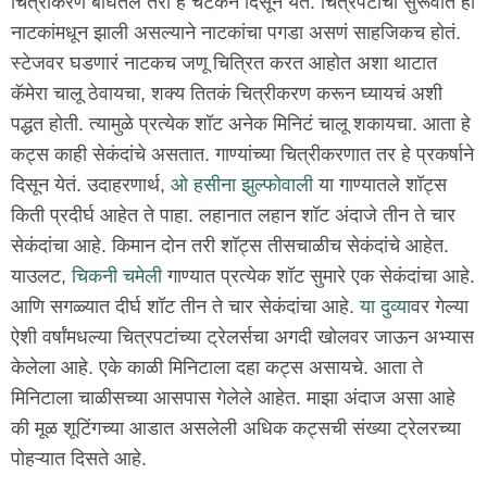
चित्रीकरण बघितलं तरी हे चटकन दिसून येतं. चित्रपटांची सुरूवात ही
नाटकांमधून झाली असल्याने नाटकांचा पगडा असणं साहजिकच होतं.
स्टेजवर घडणारं नाटकच जणू चित्रित करत आहोत अशा थाटात
कॅमेरा चालू ठेवायचा, शक्य तितकं चित्रीकरण करून घ्यायचं अशी
पद्धत होती. त्यामुळे प्रत्येक शॉट अनेक मिनिटं चालू शकायचा. आता हे
कट्स काही सेकंदांचे असतात. गाण्यांच्या चित्रीकरणात तर हे प्रकर्षाने
दिसून येतं. उदाहरणार्थ,
ओ हसीना झुल्फोवाली
या गाण्यातले शॉट्स
किती प्रदीर्घ आहेत ते पाहा. लहानात लहान शॉट अंदाजे तीन ते चार
सेकंदांचा आहे. किमान दोन तरी शॉट्स तीसचाळीच सेकंदांचे आहेत.
याउलट,
चिकनी चमेली
गाण्यात प्रत्येक शॉट सुमारे एक सेकंदांचा आहे.
आणि सगळ्यात दीर्घ शॉट तीन ते चार सेकंदांचा आहे.
या दुव्या
वर गेल्या
ऐशी वर्षांमधल्या चित्रपटांच्या ट्रेलर्सचा अगदी खोलवर जाऊन अभ्यास
केलेला आहे. एके काळी मिनिटाला दहा कट्स असायचे. आता ते
मिनिटाला चाळीसच्या आसपास गेलेले आहेत. माझा अंदाज असा आहे
की मूळ शूटिंगच्या आडात असलेली अधिक कट्सची संख्या ट्रेलरच्या
पोहऱ्यात दिसते आहे.