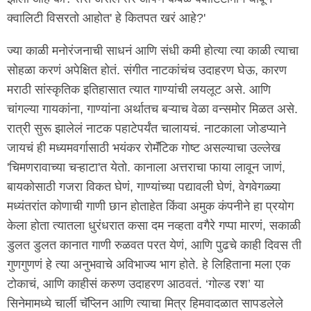
क्वालिटी विसरतो आहोत' हे कितपत खरं आहे?'
ज्या काळी मनोरंजनाची साधनं आणि संधी कमी होत्या त्या काळी त्याचा
सोहळा करणं अपेक्षित होतं. संगीत नाटकांचंच उदाहरण घेऊ, कारण
मराठी सांस्कृतिक इतिहासात त्यात गाण्यांची लयलूट असे. आणि
चांगल्या गायकांना, गाण्यांना अर्थातच बऱ्याच वेळा वन्समोर मिळत असे.
रात्री सुरू झालेलं नाटक पहाटेपर्यंत चालायचं. नाटकाला जोडप्याने
जायचं ही मध्यमवर्गासाठी भयंकर रोमॅंटिक गोष्ट असल्याचा उल्लेख
'चिमणरावाच्या चऱ्हाटा'त येतो. कानाला अत्तराचा फाया लावून जाणं,
बायकोसाठी गजरा विकत घेणं, गाण्यांच्या पद्यावली घेणं, वेगवेगळ्या
मध्यंतरांत कोणाची गाणी छान होताहेत किंवा अमुक कंपनीने हा प्रयोग
केला होता त्यातला धुरंधरात कसा दम नव्हता वगैरे गप्पा मारणं, सकाळी
डुलत डुलत कानात गाणी रुळवत परत येणं, आणि पुढचे काही दिवस ती
गुणगुणणं हे त्या अनुभवाचे अविभाज्य भाग होते. हे लिहिताना मला एक
टोकाचं, आणि काहीसं करुण उदाहरण आठवतं. ‘गोल्ड रश’ या
सिनेमामध्ये चार्ली चॅप्लिन आणि त्याचा मित्र हिमवादळात सापडलेले