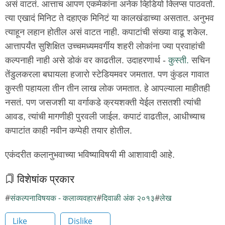
असं वाटतं. आत्ताच आपण एकमेकांना अनेक व्हिडियो क्लिप्स पाठवतो.
त्या एखादं मिनिट ते दहाएक मिनिटं या कालखंडाच्या असतात. अनुभव
त्याहून लहान होतील असं वाटत नाही. कपाटांची संख्या वाढू शकेल.
आत्तापर्यंत सुशिक्षित उच्चमध्यमवर्गीय शहरी लोकांना ज्या प्रवाहांची
कल्पनाही नाही असे डोकं वर काढतील. उदाहरणार्थ -
कुस्ती.
सचिन
तेंडुलकरला बघायला हजारो स्टेडियमवर जमतात. पण कुंडल गावात
कुस्ती पहायला तीन तीन लाख लोक जमतात. हे आपल्याला माहीतही
नसतं. पण जसजशी या वर्गाकडे क्रयशक्ती येईल तसतशी त्यांची
आवड, त्यांची मागणीही पुरवली जाईल. कपाटं वाढतील, आधीच्याच
कपाटांत काही नवीन कप्पेही तयार होतील.
एकंदरीत कलानुभवाच्या भविष्याविषयी मी आशावादी आहे.
विशेषांक प्रकार
संकल्पनाविषयक - कलाव्यवहार
दिवाळी अंक २०१३
लेख
Like
Dislike