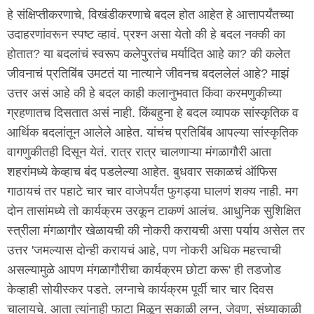
हे संक्षिप्तीकरणाचे, विखंडीकरणाचे बदल होत आहेत हे आत्तापर्यंतच्या
उदाहरणांवरून स्पष्ट व्हावं. प्रश्न असा येतो की हे बदल नक्की का
होतात? या बदलांचं स्वरूप कलेपुरतंच मर्यादित आहे का? की कलेत
जीवनाचं प्रतिबिंब उमटतं या नात्याने जीवनच बदललेलं आहे? माझं
उत्तर असं आहे की हे बदल काही कलानुभवात किंवा करमणुकीच्या
ग्रहणातच दिसतात असं नाही. किंबहुना हे बदल व्यापक सांस्कृतिक व
आर्थिक बदलांतून आलेले आहेत. यांचंच प्रतिबिंब आपल्या सांस्कृतिक
वागणुकीतही दिसून येतं. रात्र रात्र चालणाऱ्या मंगळागौरी आता
शहरांमध्ये केव्हाच बंद पडलेल्या आहेत. बुधवार सकाळचं ऑफिस
गाठायचं तर पहाटे चार चार वाजेपर्यंत फुगड्या घालणं शक्य नाही. मग
दोन तासांमध्ये तो कार्यक्रम उरकून टाकणं आलंच. आधुनिक सुशिक्षित
स्त्रीला मंगळागौर खेळायची की नोकरी करायची असा पर्याय असेल तर
उत्तर 'जमल्यास दोन्ही करायचं आहे, पण नोकरी अधिक महत्त्वाची
असल्यामुळे आपण मंगळागौरीचा कार्यक्रम छोटा करू' ही तडजोड
केव्हाही सोयीस्कर पडते. लग्नाचे कार्यक्रम पूर्वी चार चार दिवस
चालायचे. आता त्यांनाही फाटा मिळून सकाळी लग्न, जेवण, संध्याकाळी