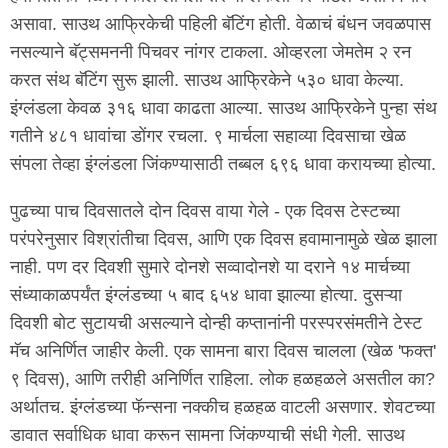
असावा. साउथ आफ्रिकेची पहिली बॅटिंग होती. वेळाचं बंधन जवळपास
नसल्याने बॅट्समननी पिचवर नांगर टाकला. ओव्हरला जेमतेम २ रन
करत संथ बॅटिंग सुरू झाली. साउथ आफ्रिकेने ५३० धावा केल्या.
इंग्लंडला केवळ ३१६ धावा काढता आल्या. साउथ आफ्रिकेने पुन्हा संथ
गतीने ४८१ धावांचा डोंगर रचला. ९ मार्चला सहाव्या दिवसाचा खेळ
संपला तेव्हा इंग्लंडला जिंकण्यासाठी तब्बल ६९६ धावा करायच्या होत्या.
पुढच्या पाच दिवसातले दोन दिवस वाया गेले - एक दिवस टेस्टच्या
परंपरेनुसार विश्रांतीचा दिवस, आणि एक दिवस हवामानामुळे खेळ झाला
नाही. पण दर दिवशी सुमारे दोनशे सव्वादोनशे या दराने १४ मार्चच्या
संध्याकाळपर्यंत इंग्लंडच्या ५ बाद ६५४ धावा झाल्या होत्या. दुसऱ्या
दिवशी बोट सुटायची असल्याने दोन्ही कप्तानांनी परस्परसंमतीने टेस्ट
मॅच अनिर्णित जाहीर केली. एक सामना बारा दिवस चालला (खेळ 'फक्त'
९ दिवस), आणि तरीही अनिर्णित राहिला. लोक हळहळले असतील का?
अर्थातच. इंग्लंडच्या फॅन्सना नक्कीच हळहळ वाटली असणार. शेवटच्या
डावात सर्वाधिक धावा करून सामना जिंकण्याची संधी गेली. साउथ