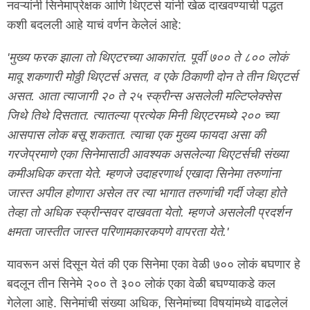
नवऱ्यांनी सिनेमाप्रेक्षक आणि थिएटर्स यांनी खेळ दाखवण्याची पद्धत
कशी बदलली आहे याचं वर्णन केलेलं आहे:
'मुख्य फरक झाला तो थिएटरच्या आकारांत. पूर्वी ७०० ते ८०० लोकं
मावू शकणारी मोठ्ठी थिएटर्स असत, व एके ठिकाणी दोन ते तीन थिएटर्स
असत. आता त्याजागी २० ते २५ स्क्रीन्स असलेली मल्टिप्लेक्सेस
जिथे तिथे दिसतात. त्यातल्या प्रत्येक मिनी थिएटरमध्ये २०० च्या
आसपास लोक बसू शकतात. त्याचा एक मुख्य फायदा असा की
गरजेप्रमाणे एका सिनेमासाठी आवश्यक असलेल्या थिएटर्सची संख्या
कमीअधिक करता येते. म्हणजे उदाहरणार्थ एखादा सिनेमा तरुणांना
जास्त अपील होणारा असेल तर त्या भागात तरुणांची गर्दी जेव्हा होते
तेव्हा तो अधिक स्क्रीन्सवर दाखवता येतो. म्हणजे असलेली प्रदर्शन
क्षमता जास्तीत जास्त परिणामकारकपणे वापरता येते.'
यावरून असं दिसून येतं की एक सिनेमा एका वेळी ७०० लोकं बघणार हे
बदलून तीन सिनेमे २०० ते ३०० लोकं एका वेळी बघण्याकडे कल
गेलेला आहे. सिनेमांची संख्या अधिक, सिनेमांच्या विषयांमध्ये वाढलेलं