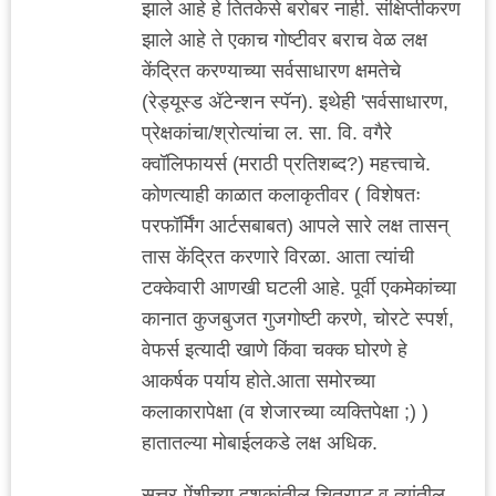
झाले आहे हे तितकेसे बरोबर नाही. संक्षिप्तीकरण
झाले आहे ते एकाच गोष्टीवर बराच वेळ लक्ष
केंद्रित करण्याच्या सर्वसाधारण क्षमतेचे
(रेड्यूस्ड अ‍ॅटेन्शन स्पॅन). इथेही 'सर्वसाधारण,
प्रेक्षकांचा/श्रोत्यांचा ल. सा. वि. वगैरे
क्वॉलिफायर्स (मराठी प्रतिशब्द?) महत्त्वाचे.
कोणत्याही काळात कलाकृतीवर ( विशेषतः
परफॉर्मिंग आर्टसबाबत) आपले सारे लक्ष तासन्
तास केंद्रित करणारे विरळा. आता त्यांची
टक्केवारी आणखी घटली आहे. पूर्वी एकमेकांच्या
कानात कुजबुजत गुजगोष्टी करणे, चोरटे स्पर्श,
वेफर्स इत्यादी खाणे किंवा चक्क घोरणे हे
आकर्षक पर्याय होते.आता समोरच्या
कलाकारापेक्षा (व शेजारच्या व्यक्तिपेक्षा ;) )
हातातल्या मोबाईलकडे लक्ष अधिक.
सत्तर-ऐंशीच्या दशकांतील चित्रपट व त्यांतील