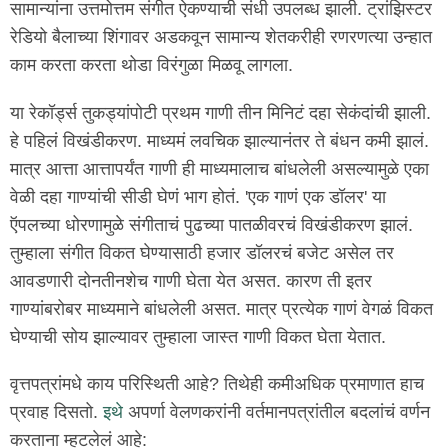
सामान्यांना उत्तमोत्तम संगीत ऐकण्याची संधी उपलब्ध झाली. ट्रांझिस्टर
रेडियो बैलाच्या शिंगावर अडकवून सामान्य शेतकरीही रणरणत्या उन्हात
काम करता करता थोडा विरंगुळा मिळवू लागला.
या रेकॉर्ड्स तुकड्यांपोटी प्रथम गाणी तीन मिनिटं दहा सेकंदांची झाली.
हे पहिलं विखंडीकरण. माध्यमं लवचिक झाल्यानंतर ते बंधन कमी झालं.
मात्र आत्ता आत्तापर्यंत गाणी ही माध्यमालाच बांधलेली असल्यामुळे एका
वेळी दहा गाण्यांची सीडी घेणं भाग होतं. 'एक गाणं एक डॉलर' या
ऍपलच्या धोरणामुळे संगीताचं पुढच्या पातळीवरचं विखंडीकरण झालं.
तुम्हाला संगीत विकत घेण्यासाठी हजार डॉलरचं बजेट असेल तर
आवडणारी दोनतीनशेच गाणी घेता येत असत. कारण ती इतर
गाण्यांबरोबर माध्यमाने बांधलेली असत. मात्र प्रत्येक गाणं वेगळं विकत
घेण्याची सोय झाल्यावर तुम्हाला जास्त गाणी विकत घेता येतात.
वृत्तपत्रांमधे काय परिस्थिती आहे? तिथेही कमीअधिक प्रमाणात हाच
प्रवाह दिसतो.
इथे
अपर्णा वेलणकरांनी वर्तमानपत्रांतील बदलांचं वर्णन
करताना म्हटलेलं आहे: