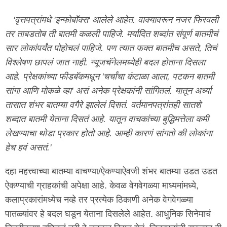
'वृत्तपत्रांमधे 'इन्फोबॉक्स' आलेले आहेत. वाक्यावरून नजर फिरवली
तर ताबडतोब ती बातमी कळली पाहिजे. मर्यादित शब्दांत संपूर्ण बातमीचं
सार लोकांपर्यंत पोहोचलं पाहिजे. पण त्यात फक्त बातमीच असते, तिचं
विश्लेषण छापलं जात नाही. न्यूजचॅनेलमध्येही बदल होताना दिसला
आहे. प्रेक्षकांच्या फीडबॅकमधून 'चर्चांचा कंटाळा आला, पटकन बातमी
सांगा आणि मोकळे व्हा' असं अनेक प्रेक्षकांनी सांगितलं. यातून अर्ध्या
तासात शंभर बातम्या वगैरे झालेलं दिसतं. वर्तमानपत्रांतही सातशे
शब्दात बातमी येताना दिसतं आहे. यातून वाचकांच्या बुद्धिमत्तेला कमी
लेखण्याचा थोडा प्रकार होतो आहे. आम्ही कारणं सांगतो की लोकांना
हेच हवं असतं.'
दहा महत्त्वाच्या बातम्या वाचण्या/ऐकण्याऐवजी शंभर बातम्या उडत उडत
ऐकण्याची ग्राहकांची अपेक्षा आहे. केवळ वेगवेगळ्या माध्यमांमध्ये,
कलाप्रकारांमध्येच नव्हे तर प्रत्येक ठिकाणी अनेक वेगवेगळ्या
पातळ्यांवर हे बदल घडून येताना दिसलेले आहेत. आधुनिक सिनेमाचं