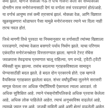
कमी झाले. म्हणजे सकाळी नऊ ते पाच नोकरी केली की संध्याकाळी
दोनतीन तास मनोरंजनासाठी देणं या वर्गाला तसं परवडणारं होतं/आहे.
या वर्गाचं आयुष्य तसं कमी त्रासाचं झालं. मोकळा वेळ, आणि खिशात
खुळखुळणारा थोडाफार पैसा यामुळे मनोरंजनावर त्याने भर दिला नाही
तरच नवल होतं.
जिथे मागणी तिथे पुरवठा या नियमानुसार या वर्गासाठी त्यांच्या खिशाला
परवडणारे, त्यांच्या वेळात बसणारे पर्याय निर्माण झाले. याचा परिणाम
एकंदरीत मनोरंजनक्षेत्र विस्तारण्यात झाला. म्हणजे टेस्ट मॅचेस
जवळपास तेवढ्याच प्रमाणात चालू राहिल्या, पण वनडे, ट्वेंटी-ट्वेंटी
मॅचेसही सुरू झाल्या. तसंच बदलत्या ग्राहकविश्वाला सामावून
घेण्यासाठीही बदल झाले. हे बदल दोन प्रकारचे होते. एक म्हणजे
वैयक्तिक ग्राहकात झालेला बदल. शंभर वर्षांपूर्वीच्या तुलनेने सरासरी
माणूस घेतला तर अधिक गोष्टींविषयी ऐकायला त्याला आवडतं. तो
अधिक सुशिक्षित आहे. त्याने पंचक्रोशीपलिकडे अधिक प्रवास केलेला
आहे, अधिक लोक पाहिलेले आहेत. त्याचं अनुभवविश्व वाढलेलं आहे,
त्यामुळे ज्यात रस आहे, जुजबी माहिती आहे अशी क्षेत्रं वाढलेली आहेत.