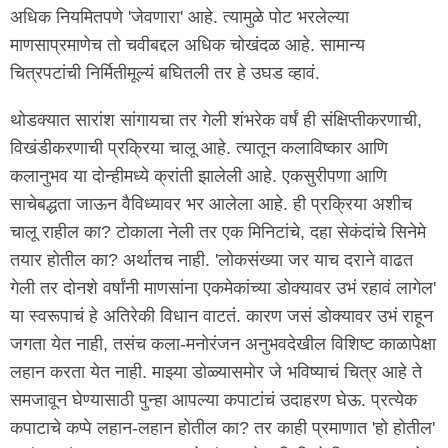
अधिक नियमितपणे 'जेवणारा' आहे. त्यामुळे पोट भरलेल्या
माणसाप्रमाणेच तो चवीबद्दल अधिक चोखंदळ आहे. सामान्य
चित्रपटांची निर्मितीमूल्यं बघितली तर हे उघड व्हावं.
थोडक्यात सारांश सांगायचा तर गेली शंभरेक वर्षं ही संक्षिप्तीकरणाची,
विखंडीकरणाची प्रक्रिया चालू आहे. त्यातून कलाविष्कार आणि
कलानुभव या दोन्हीमध्ये क्रांती झालेली आहे. एकसुरीपणा आणि
साचेबद्धता जाऊन वैविध्यावर भर आलेला आहे. ही प्रक्रिया अशीच
चालू राहील का? टोकाला नेली तर एक मिनिटांचे, दहा सेकंदांचे सिनेमे
तयार होतील का? अर्थातच नाही. 'लोकसंख्या जर याच दराने वाढत
गेली तर दोनशे वर्षांनी माणसांना एकमेकांच्या डोक्यावर उभं रहावं लागेल'
या स्वरूपाचं हे अतिरेकी विधान वाटतं. कारण जसं डोक्यावर उभं राहून
जगता येत नाही, तसंच कला-मनोरंजन अनुभवदेखील विशिष्ट काळापेक्षा
लहान करता येत नाही. माझ्या डोळ्यासमोर जे भविष्याचं चित्र आहे ते
समजावून घेण्यासाठी पुन्हा आपल्या कपाटांचं उदाहरण घेऊ. प्रत्येक
कपाटाचे कप्पे लहान-लहान होतील का? तर काही प्रमाणात 'हो होतील'