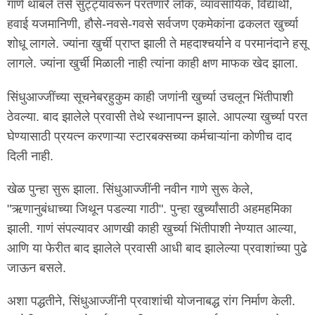
गाणे थांबले तसे सुट्ट्यांवरून परतणारे लोक, व्यावसायिक, विद्यार्थी,
हवाई यजमानिणी, हौसे-नवसे-गवसे सर्वजण एकमेकांना ढकलत खुर्च्या
शोधू लागले. ज्यांना खुर्ची प्राप्त झाली ते महदाश्चर्याने व परमानंदाने हसू
लागले. ज्यांना खुर्ची मिळाली नाही त्यांना काही क्षण माफक खेद झाला.
सिंधुआज्जींच्या सूचनेबरहुकुम काही जणांनी खुर्च्या उचलून भिंतीपाशी
ठेवल्या. बाद झालेले प्रवासी तेथे स्थानापन्न झाले. आपल्या खुर्च्या परत
घेण्यासाठी प्रयत्न करणाऱ्या स्टारबक्सच्या कर्मचाऱ्यांना कोणीच दाद
दिली नाही.
खेळ पुन्हा सुरू झाला. सिंधुआज्जींनी नवीन गाणे सुरू केले,
"ऋणानुबंधाच्या जिथून पडल्या गाठी". पुन्हा खुर्च्यांसाठी अहमहमिका
झाली. गाणं संपल्यावर आणखी काही खुर्च्या भिंतीपाशी नेण्यात आल्या,
आणि या फेरीत बाद झालेले प्रवासी आधी बाद झालेल्या प्रवाशांच्या पुढे
जाऊन बसले.
अशा पद्धतीने, सिंधुआज्जींनी प्रवाशांची योजनाबद्ध रांग निर्माण केली.