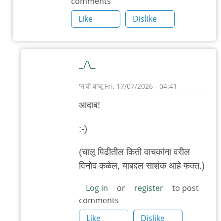
comments
यजमानिणी”…
by
Like
Dislike
'न'वी
बाजू
_/\_
'न'वी बाजू
Fri, 17/07/2026 - 04:41
In
आदाब!
reply
to
:-)
हुसैन
(चालू पिढीतील किती वाचकांना वरील
किंवा
विनोद कळेल, याबद्दल साशंक आहे फक्त.)
अली
यावर
Log in
or
register
to post
जंग
comments
नको…
Like
Dislike