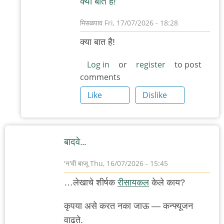
क्या बात है!
मिसळपाव
Fri, 17/07/2026 - 18:28
In
क्या बात है!
reply
to
Log in
or
register
to post
comments
हुसैन
किंवा
Like
Dislike
अली
यावर
जंग
बादवे…
नको…
by
'न'वी बाजू
Thu, 16/07/2026 - 15:45
देवदत्त
…लेखाचे शीर्षक
रीसायकल
केले काय?
कृपया असे करत नका जाऊ — कन्फ्यूजन
वाढते.