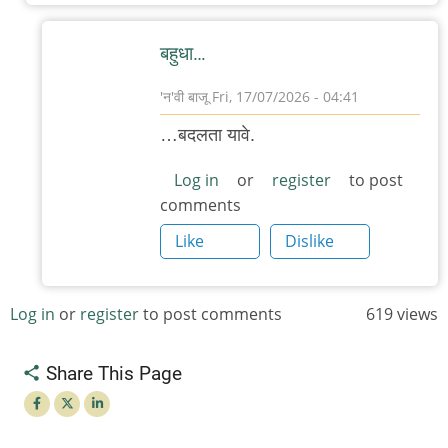
बहुधा…
'न'वी बाजू
Fri, 17/07/2026 - 04:41
In
…बदलता यावे.
reply
to
Log in
or
register
to post
comments
हे
लक्षात
Like
Dislike
आलं
नव्हतं.
Log in
or
register
to post comments
619 views
आता…
by
Share This Page
देवदत्त