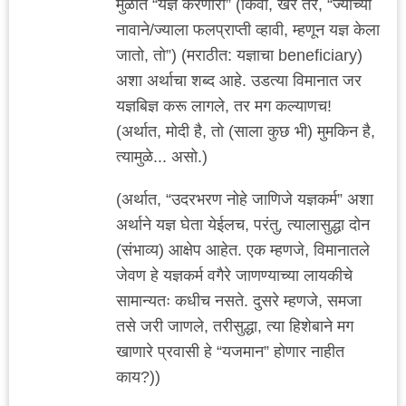
मुळात “यज्ञ करणारा” (किंवा, खरे तर, “ज्याच्या
नावाने/ज्याला फलप्राप्ती व्हावी, म्हणून यज्ञ केला
जातो, तो”) (मराठीत: यज्ञाचा beneficiary)
अशा अर्थाचा शब्द आहे. उडत्या विमानात जर
यज्ञबिज्ञ करू लागले, तर मग कल्याणच!
(अर्थात, मोदी है, तो (साला कुछ भी) मुमकिन है,
त्यामुळे... असो.)
(अर्थात, “उदरभरण नोहे जाणिजे यज्ञकर्म” अशा
अर्थाने यज्ञ घेता येईलच, परंतु, त्यालासुद्धा दोन
(संभाव्य) आक्षेप आहेत. एक म्हणजे, विमानातले
जेवण हे यज्ञकर्म वगैरे जाणण्याच्या लायकीचे
सामान्यतः कधीच नसते. दुसरे म्हणजे, समजा
तसे जरी जाणले, तरीसुद्धा, त्या हिशेबाने मग
खाणारे प्रवासी हे “यजमान” होणार नाहीत
काय?))