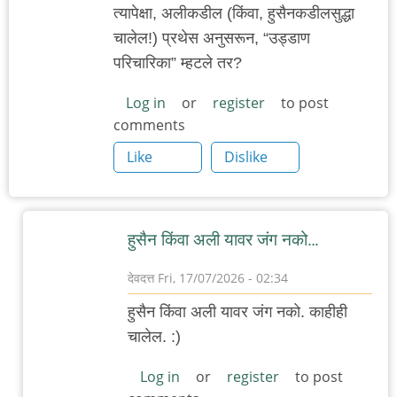
त्यापेक्षा, अलीकडील (किंवा, हुसैनकडीलसुद्धा
चालेल!) प्रथेस अनुसरून, “उड्डाण
परिचारिका” म्हटले तर?
Log in
or
register
to post
comments
Like
Dislike
हुसैन किंवा अली यावर जंग नको…
देवदत्त
Fri, 17/07/2026 - 02:34
In
हुसैन किंवा अली यावर जंग नको. काहीही
reply
चालेल. :)
to
“हवाई
Log in
or
register
to post