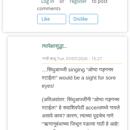
Log in
or
register
to post
comments
Like
Dislike
त्यापेक्षासुद्धा…
'न'वी बाजू
Tue, 07/07/2026 - 15:27
In
…सिंधुआज्जी singing “ओप्पा गङ्गनम
reply
स्टाईल!” would be a sight for sore
to
eyes!
स्टारबक्सची
दया
(अतिअवांतर: सिंधुआज्जींनी “ओप्पा गङ्गनम
येईल
स्टाईल!” हे सदाशिवपेठी accentमध्ये गायले
असं
असावे काय? कारण, त्याच्या पुढचेच गाणे
कधी…
“ऋणानुबंधाच्या जिथून पडल्या गाठी हे आहे!