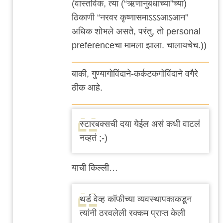
by
(वास्तविक, त्या (“ऋणानुबंधाच्या”च्या)
चिंतातुर
ठिकाणी “नरवर कृष्णासमाऽऽऽआऽआन”
जंतू
अधिक शोभले असते, परंतु, तो personal
preferenceचा मामला झाला. चालायचेच.))
बाकी, गुण्यागोविंदाने-कर्कटकगोविंदाने वगैरे
ठीक आहे.
स्टारबक्सची दया येईल असं कधी वाटलं
नव्हतं ;-)
याची किल्ली…
थर्ड वेव्ह कॉफीच्या व्यवस्थापकाकडून
त्यांनी ठरवलेली रक्कम प्राप्त केली