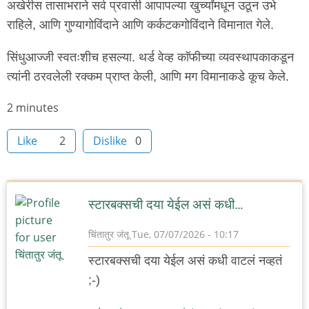
अखेरीस तासाभराने सर्व प्रवासी आपापल्या खुर्च्यांमधून उठून उभे
राहिले, आणि गुण्यागोविंदाने आणि कर्कटकगोविंदाने विमानात गेले.
सिंधुआज्जी स्वतःशीच हसल्या. थर्ड वेव्ह काॅफीच्या व्यवस्थापकाकडून
त्यांनी ठरवलेली रक्कम प्राप्त केली, आणि मग विमानाकडे कूच केले.
Node
2 minutes
read
Like
2
Dislike
0
time
स्टारबक्सची दया येईल असं कधी…
चिंतातुर जंतू
Tue, 07/07/2026 - 10:17
स्टारबक्सची दया येईल असं कधी वाटलं नव्हतं
;-)