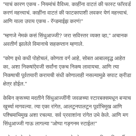
"याचं कारण एकच - नियमांचं वैविध्य. काहींना वाटतं की फास्ट फाॅरवर्ड
करणं महत्त्वाचं. काहींना वाटतं की फाटकापाशी लवकर येणं महत्त्वाचं.
आणि याला उपाय एकच - रॅन्डमाईझ करणं!"
"म्हणजे नेमकं कसं सिंधुआज्जी? जरा सविस्तर व्यक्त व्हा," अचानक
अवतीर्ण झालेले विमानाचे सहकप्तान म्हणाले.
"कोण इथे कधी पोहोचलं, कोणता वर्ग आहे, सोबत आबालवृद्ध आहेत
का, अशा निकषांऐवजी सर्वांना एकच निकष लावायचा. आणि त्या
निकषाची पूर्वतयारी करायची संधी कोणालाही नसल्यामुळे सपाट क्रीडा
क्षेत्र होईल."
केबिन क्रूच्या मदतीने सिंधुआज्जींनी जवळच्या स्टारबक्समधून बऱ्याच
खुर्च्या मागवल्या. त्या एका रांगेत, आलटूनपालटून पूर्वाभिमुख आणि
पश्चिमाभिमुख अशा रचल्या. सर्व प्रवाशांना रांगेत उभे केले. आणि मग
सिंधुआज्जी गाऊ लागल्या "ओप्पा गङ्गनम स्टाईल!"