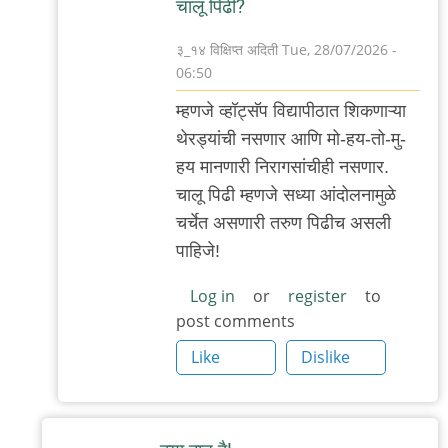
चालू पिढी?
३_१४ विक्षिप्त अदिती
Tue, 28/07/2026 -
06:50
In
म्हणजे व्हॉट्सॅप विद्यापीठात शिकणाऱ्या
reply
थेरड्यांची नसणार आणि मो-हय-तो-मु-
to
हय मानणारी निरागसांचीही नसणार.
_/\_
चालू पिढी म्हणजे सध्या आंदोलनामुळे
by
चर्चेत असणारी तरुण पिढीच असली
'न'वी
पाहिजे!
बाजू
Log in
or
register
to
post comments
Like
Dislike