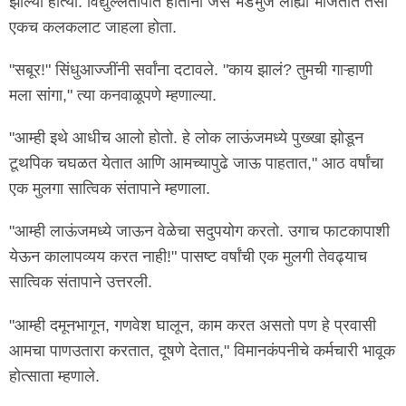
झाल्या होत्या. विद्युल्लतापात होताना जैसे भडभुंजे लाह्या भाजतात तसा
एकच कलकलाट जाहला होता.
"सबूर!" सिंधुआज्जींनी सर्वांना दटावले. "काय झालं? तुमची गाऱ्हाणी
मला सांगा," त्या कनवाळूपणे म्हणाल्या.
"आम्ही इथे आधीच आलो होतो. हे लोक लाऊंजमध्ये पुख्खा झोडून
टूथपिक चघळत येतात आणि आमच्यापुढे जाऊ पाहतात," आठ वर्षांचा
एक मुलगा सात्विक संतापाने म्हणाला.
"आम्ही लाऊंजमध्ये जाऊन वेळेचा सदुपयोग करतो. उगाच फाटकापाशी
येऊन कालापव्यय करत नाही!" पासष्ट वर्षांची एक मुलगी तेवढ्याच
सात्विक संतापाने उत्तरली.
"आम्ही दमूनभागून, गणवेश घालून, काम करत असतो पण हे प्रवासी
आमचा पाणउतारा करतात, दूषणे देतात," विमानकंपनीचे कर्मचारी भावूक
होत्साता म्हणाले.