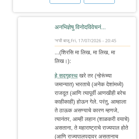
by
देवदत्त
अनभिज्ञेषु विनोदविवेचनं...
'न'वी बाजू
Fri, 17/07/2026 - 20:45
In
...(शिरसि मा लिख, मा लिख, मा
reply
लिख।):
to
_/\_
हे सद्गृहस्थ
खरे तर (न्हेरूंच्या
by
जमान्यात) भारताचे (अनेक देशांमध्ये)
'न'वी
राजदूत (आणि त्यापूर्वी आणखीही बरेच
बाजू
काहीकाही) होऊन गेले. परंतु, आम्हाला
ते ठाऊक असण्याचे कारण म्हणजे,
त्यानंतर, आम्ही लहान (शाळकरी वयाचे)
असताना, ते महाराष्ट्राचे राज्यपाल होते
(आणि राज्यपालपदावर असतानाच